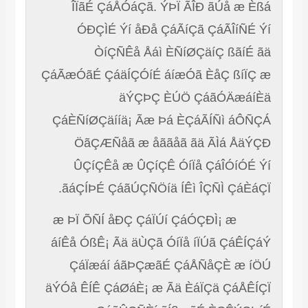
ÎÏãÉ ÇáÅÓáÇã. ÝÞÏ ÃÎÐ ãÚå æ Èßá
ÓÐÇÌÉ Ýí åÐå ÇáÃíÇã ÇáÃÎíÑÉ Ýí
ÒíÇÑÊå Åáì ÈÑíØÇäíÇ ßãíÉ ãä
ÇáÃæÓãÉ ÇáäÍÇÓíÉ áíæÓã ÈåÇ ßíÏÇ æ
äÝÇÞÇ ÈÚÖ ÇáãÓÄæáíÈä
ÇáÈÑíØÇäííä¡ Ãæ Þá ÈÇáÃÍÑì áÔÑÇÁ
ÖãÇÆÑåã æ åããåã ãä ÃÌá ÅäÝÇÐ
ÛÇíÇÊå æ ÛÇíÇÊ ÓíÏå ÇáÎÓíÓÉ Ýí
ãáÇÍÞÉ ÇáãÚÇÑÖíä ÍÊì ÎÇÑÌ ÇáÈáÇÏ.
æ ÞÏ ÕÑÍ åÐÇ ÇáÏÚí ÇáÓÇÐÌ¡ æ
áíÊå ÓßÊ¡ Ãä äÙÇã ÓíÏå íÏÚã ÇáÊÍÇáÝ
ÇáÏæáí áãÞÇæãÉ ÇáÅÑåÇÈ æ íÖÚ
äÝÓå ÊÍÊ ÇáØáÈ¡ æ Ãä ÈáÏÇä ÇáÅÊÍÇÏ