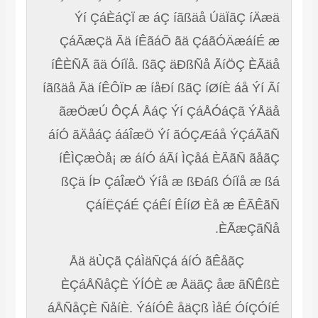
Ýí ÇáÈáÇÏ æ áÇ íãßäå ÚäÏãÇ íÄæä
ÇáÃæÇä Ãä íÊãáÕ ãä ÇáãÓÄæáíÉ æ
íÊÈÑÃ ãä ÓíÏå. ßãÇ äÐßÑå ÃíÖÇ ÈÃäå
íãßäå Ãä íÊÔÏÞ æ íåÐí ßãÇ íØíÈ áå Ýí Ãí
ãæÖæÚ ÔÇÁ ÅáÇ Ýí ÇáÅÓáÇã ÝÅäå
áíÓ ãÄåáÇ ááÎæÖ Ýí ãÓÇÆáå ÝÇáÃãÑ
íÊÌÇæÒå¡ æ áíÓ áÃí ÌÇåá ÈÃãÑ ãåãÇ
ßÇä ÍÞ ÇáÎæÖ Ýíå æ ßÐáß ÓíÏå æ ßá
ÇáÍËÇáÉ ÇáÊí ÊÍíØ Èå æ ÊÃÊãÑ
ÈÃæÇãÑå.
Åä äÙÇã ÇáÌäÑÇá áíÓ ãÊåãÇ
ÈÇáÅÑåÇÈ ÝÍÓÈ æ ÅäãÇ åæ ãÑÊßÈ
áÅÑåÇÈ ÑåíÈ. ÝáíÓÊ åäÇß ÌåÉ ÓíÇÓíÉ