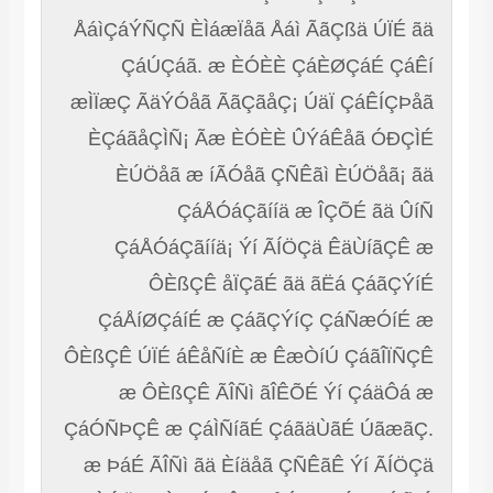
ÅáìÇáÝÑÇÑ ÈÌáæÏåã Åáì ÃãÇßä ÚÏÉ ãä
ÇáÚÇáã. æ ÈÓÈÈ ÇáÈØÇáÉ ÇáÊí
æÌÏæÇ ÃäÝÓåã ÃãÇãåÇ¡ ÚäÏ ÇáÊÍÇÞåã
ÈÇáãåÇÌÑ¡ Ãæ ÈÓÈÈ ÛÝáÊåã ÓÐÇÌÉ
ÈÚÖåã æ íÃÓåã ÇÑÊãì ÈÚÖåã¡ ãä
ÇáÅÓáÇãííä æ ÎÇÕÉ ãä ÛíÑ
ÇáÅÓáÇãííä¡ Ýí ÃÍÖÇä ÊäÙíãÇÊ æ
ÔÈßÇÊ åÏÇãÉ ãä ãËá ÇáãÇÝíÉ
ÇáÅíØÇáíÉ æ ÇáãÇÝíÇ ÇáÑæÓíÉ æ
ÔÈßÇÊ ÚÏÉ áÊåÑíÈ æ ÊæÒíÚ ÇáãÎÏÑÇÊ
æ ÔÈßÇÊ ÃÎÑì ãÎÊÕÉ Ýí ÇáäÔá æ
ÇáÓÑÞÇÊ æ ÇáÌÑíãÉ ÇáãäÙãÉ ÚãæãÇ.
æ ÞáÉ ÃÎÑì ãä Èíäåã ÇÑÊãÊ Ýí ÃÍÖÇä