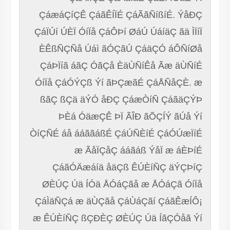
ÇáæáÇíÇÊ ÇáãÊÍÏÉ ÇáÃãÑíßíÉ. ÝåÐÇ
ÇáÏÚí ÚÈÏ ÓíÏå ÇáÔÞí ØáÚ ÚáíäÇ ãä ÌÏíÏ
ÈÊßÑÇÑå Úáì ãÓÇãÚ ÇáäÇÓ áÔÑíØå
ÇáÞÏíã áãÇ ÓãÇå ÈäÙÑíÊå Ãæ äÙÑíÉ
ÓíÏå ÇáÓÝÇß Ýí ãÞÇæãÉ ÇáÅÑåÇÈ. æ
ßãÇ ßÇä äÝÓ åÐÇ ÇáæÒíÑ ÇáãäÇÝÞ
ÞÈá ÓäæÇÊ ÞÏ ÃÎÐ ãÕÇÍÝ ãÚå Ýí
ÒíÇÑÉ áå ááããáßÉ ÇáÚÑÈíÉ ÇáÓÚæÏíÉ
æ ÃåÏÇåÇ ááãáß ÝåÏ æ áÈÞíÉ
ÇáãÓÄæáíä åäÇß ÊÚÈíÑÇ äÝÇÞíÇ
ØÈÚÇ Úä ÍÓä ÅÓáÇãå æ ÅÓáÇã ÓíÏå
ÇáÌäÑÇá æ äÙÇãå ÇáÙáÇãí ÇáãÊæÍÔ¡
æ ÊÚÈíÑÇ ßÇÐÈÇ ØÈÚÇ Úä ÍãÇÓåã Ýí