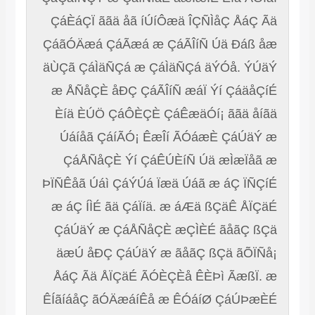
ÇáÈáÇÏ ããä åã íÚíÔæä ÎÇÑÌåÇ ÅáÇ Ãä
ÇáãÓÄæá ÇáÃæá æ ÇáÃÎíÑ Úä Ðáß åæ
äÙÇã ÇáÌäÑÇá æ ÇáÌäÑÇá äÝÓå. ÝÚäÝ
æ ÅÑåÇÈ åÐÇ ÇáÃÎíÑ æáÏ Ýí ÇáäåÇíÉ
Èíä ÈÚÖ ÇáÔÈÇÈ ÇáÊæäÓí¡ ããä åíãä
Úáíåã ÇáíÃÓ¡ ÊæÎí ÃÓáæÈ ÇáÚäÝ æ
ÇáÅÑåÇÈ Ýí ÇáÊÚÈíÑ Úä æÌæÏåã æ
ÞÏÑÊåã Úáì ÇáÝÚá Ïæä Úáã æ áÇ ÏÑÇíÉ
æ áÇ ÍÌÉ ãä ÇáÏíä. æ áÆä ßÇäÊ ÅÏÇäÉ
ÇáÚäÝ æ ÇáÅÑåÇÈ æÇÌÈÉ ãåãÇ ßÇä
äæÚ åÐÇ ÇáÚäÝ æ ãåãÇ ßÇä ãÕÏÑå¡
ÅáÇ Ãä ÅÏÇäÉ ÃÓÈÇÈå ÊÈÞì ÃæßÏ. æ
ÊÍãíáåÇ ãÓÄæáíÊå æ ÊÓáíØ ÇáÚÞæÈÉ