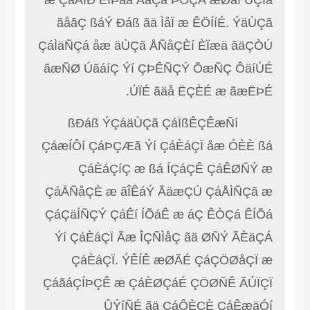
æ ÇáÃÎÐ ÈÍÞåã ÃãÇã ÞÖÇÁ æØäí ÚÇÏá
ãåãÇ ßáÝ Ðáß ãä ÌåÏ æ ÊÖÍíÉ. ÝäÙÇã
ÇáÌäÑÇá åæ äÙÇã ÅÑåÇÈí ÈÏæä ãäÇÒÚ
ãæÑØ ÚãáíÇ Ýí ÇÞÊÑÇÝ ÕæÑÇ ÔäíÚÉ
ÚÏÉ ãäå ËÇÈÉ æ ãæËÞÉ.
ßÐáß ÝÇáäÙÇã ÇáÏßÊÇÊæÑí
ÇáæÍÔí ÇáÞÇÆã Ýí ÇáÈáÇÏ åæ ÓÈÈ ßá
ÇáÈáÇíÇ æ ßá ÍÇáÇÊ ÇáÊØÑÝ æ
ÇáÅÑåÇÈ æ ãÎÊáÝ ÃäæÇÚ ÇáÅÌÑÇã æ
ÇáÇäÍÑÇÝ ÇáÊí
ÍÕáÊ æ áÇ ÊÒÇá ÊÍÕá
Ýí ÇáÈáÇÏ Ãæ ÎÇÑÌåÇ ãä ØÑÝ ÃÈäÇÁ
ÇáÈáÇÏ. ÝÊÍÊ æØÃÉ ÇáÇÖØåÇÏ æ
ÇáãáÇÍÞÇÊ æ ÇáÈØÇáÉ ÇÖØÑÊ ÃÚÏÇÏ
ÛÝíÑÉ ãä ÇáÔÈÇÈ ÇáÊæäÓí