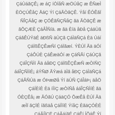
ÇáÙáãÇÊ¡ æ áÇ íÒÏåÑ æÖÚåÇ æ ÊÑæÌ
ÈÖÇÚÊåÇ ÅáÇ Ýí ÇáÃÒãÇÊ. Ýåí ÊÓÊãÏ
ÑÎÇÁåÇ æ ÇÓÊãÑÇÑåÇ ãä ÃÒãÇÊ æ
ãÕÇÆÈ ÇáÂÎÑíä. æ ãä Èíä åÐå ÇáäÙã
ÇáãÊÚÝäÉ äÐßÑ äÙÇã ÇáÌäÑÇá Èä Úáí
ÇáÏßÊÇÊæÑí ÇáÏãæí. ÝÈÚÏ Ãä äÓí
ÇáÔÚÈ ÇáÊæäÓí æ ÇáÑÃí ÇáÚÇã
ÇáÎÇÑÌí Ãä áåÐÇ ÇáÏßÊÇÊæÑ æÒíÑÇ
ááÎÇÑÌíÉ¡ áÝÑØ ÃÝæá äÌã åÐÇ ÇáÌäÑÇá
ÇáÃÑÚä æ ÓÞæØå Ýí äÙÑ ÇáÎáÞ¡ äåÖ
ÇáÍÈíÈ Èä íÍíÇ æÒíÑå ááÎÇÑÌíÉ ãä
ÓÈÇÊå¡ æ ÃÓãÚ ÇáäÇÓ ÕæÊå ÈÚÏ Ãä
æÌÏ ãÇÏÉ íãßäå ÇáÍÏíË ÝíåÇ ÈãäÇÓÈÉ
ÇáÃÍÏÇË ÇáÃáíãÉ ÇáÊí ÍÕáÊ Ýí