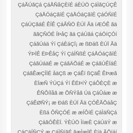
ÇáÃÚãÇá ÇáÅÑåÇÈíÉ áÈÚÖ ÇáÌãÇÚÇÊ
ÇáÅÓáÇãíÉ ÇáÅÓáÇãíÉ ÇáÓÑíÉ
ÇáÚÇãáÉ ÊÍÊ ÇáÃÑÖ ÈÚÏ Ãä íÆÓÊ ãä
ããÇÑÓÉ ÍÞåÇ ãä ÇáÚãá ÇáÓíÇÓí
ÇáãÚáä Ýí ÇáÈáÇÏ¡ æ ßÐáß ÈÚÏ Ãä
ÝÞÏÊ ËÞÊåÇ Ýí ÇáÍÑßÉ ÇáÅÓáÇãíÉ
ÇáãÚáäÉ æ ÇáãÄÕáÉ æ ÇáãÚÊÏáÉ
ÇáãÊæÇÌÏÉ åäÇß æ ÇáÊí ßÇäÊ ÊÞæã
ÈÏæÑ ÝÚÇá Ýí ÊËÞíÝ ÇáÔÈÇÈ æ
ÊÑÔíÏåã æ ÕÑÝåã Úä ÇáÛáæ æ
ÇáÊØÑÝ¡ æ Ðáß ÈÚÏ Ãä ÇÓÊÃÕáåÇ
Èßá ÔÑÇÓÉ æ æÍÔíÉ ÇáÌäÑÇá
ÇáãÓÊÈÏ. ÝÈÚÖ ÌíæÈ ÇáÚäÝ æ
ÇáÇäÍÑÇÝ æ ÇáÌÑíãÉ ãæÌæÏÉ Èíä ÃÕíáí