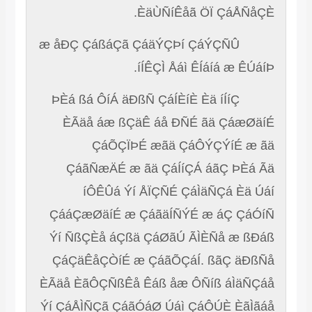
ÈäÙÑíÊåã ÖÏ ÇáÅÑåÇÈ.
æ åÐÇ ÇáßáÇã ÇáäÝÇÞí ÇáÝÇÑÛ
íÍÊÇÌ Åáì ÊÍáíá æ ÊÚáíÞ.
ÞÈá ßá ÔíÁ äÐßÑ ÇáÍÈíÈ Èä íÍíÇ
ÈÃäå áæ ßÇäÊ áå ÐÑÉ ãä ÇáæØäíÉ
ÇáÕÇÏÞÉ æãä ÇáÔÝÇÝíÉ æ ãä
ÇáãÑæÄÉ æ ãä ÇáÍíÇÁ áãÇ ÞÈá Ãä
íÔÊÛá Ýí ÅÏÇÑÉ ÇáÌäÑÇá Èä Úáí
ÇááÇæØäíÉ æ ÇáãäÍÑÝÉ æ áÇ ÇáÓíÑ
Ýí ÑßÇÈå áÇßä ÇáØãÚ ÃÌÈÑå æ ßÐáß
ÇáÇäÊåÇÒíÉ æ ÇáãÕÇáÍ. ßãÇ äÐßÑå
ÈÃäå ÈãÔÇÑßÊå Êáß åæ ÔÑíß áÌäÑÇáå
Ýí ÇáÅÌÑÇã ÇáãÓáØ Úáì ÇáÔÚÈ ÈãÌãáå