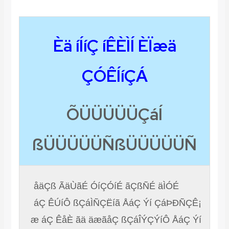
Èä íÍíÇ íÊÈÌÍ ÈÏæä
ÇÓÊÍíÇÁ
ÕÜÜÜÜÜÇáÍ
ßÜÜÜÜÜÑßÜÜÜÜÜÑ
åäÇß ÃäÙãÉ ÓíÇÓíÉ ãÇßÑÉ äÌÓÉ
áÇ ÊÚíÔ ßÇáÌÑÇËíã ÅáÇ Ýí ÇáÞÐÑÇÊ¡
æ áÇ ÊåÈ ãä äæãåÇ ßÇáÎÝÇÝíÔ ÅáÇ Ýí