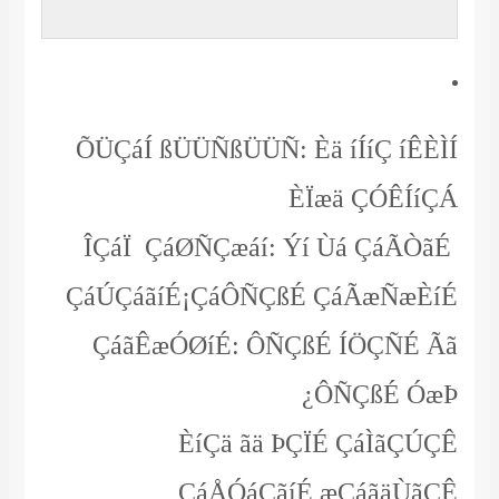
ÕÜÇáÍ ßÜÜÑßÜÜÑ: Èä íÍíÇ íÊÈÌÍ
ÈÏæä ÇÓÊÍíÇÁ
ÎÇáÏ ÇáØÑÇæáí: Ýí Ùá ÇáÃÒãÉ
ÇáÚÇáãíÉ¡ÇáÔÑÇßÉ ÇáÃæÑæÈíÉ
ÇáãÊæÓØíÉ: ÔÑÇßÉ ÍÖÇÑÉ Ãã
ÔÑÇßÉ ÓæÞ¿
ÈíÇä ãä ÞÇÏÉ ÇáÌãÇÚÇÊ
ÇáÅÓáÇãíÉ æÇáãäÙãÇÊ