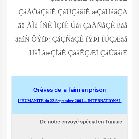
ÇáÅÓáÇãíÉ ÇáÚÇáãíÉ æÇáÚáãÇÁ
ãä ÃÌá ÍÑÈ ÌÇÏÉ Úáí ÇáÅÑåÇÈ ßáå
ãäíÑ ÔÝíÞ: ÇáÇÑåÇÈ íÝÞÏ ÏÚÇÆãå
ÚäÏ ãæÇÌåÉ ÇáäÊÇÆÌ ÇáÚãáíÉ
Grèves de la faim en prison
L’HUMANITE du 22 Septembre 2001 – INTERNATIONAL
De notre envoyé spécial en Tunisie