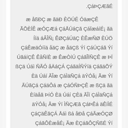
ÇáÞÇÆãÉ.
æ åßÐÇ æ ãäÐ ÈÖÚÉ ÓäæÇÊ
ÃÕÈÍÊ æÓÇÆá ÇáÅÚáÇã ÇáÏæáíÉ¡ ãä
Ííä áÂÎÑ¡ ÊØÇáÚäÇ ÈÊæÑØ ÈÚÖ
ÇáÊæäÓííä åäÇ æ åäÇß Ýí ÇáÚÇáã Ýí
ÚãáíÇÊ ÊåÑíÈ æ ÊæÒíÚ ÇáãÎÏÑÇÊ æ ÞÏ
ßÇä Úáì ÑÃÓ åÄáÇÁ ÇáãäÍÑÝíä ÇáãäÕÝ
Èä Úáí ÃÎæ ÇáÌäÑÇá äÝÓå¡ Ãæ Ýí
ÃÚãÇá ÇáäÔá æ ÇáÓÑÞÇÊ æ ßÇä ãä
Èíäåã ÞíÓ Èä Úáí ÇÈä ÃÎí ÇáÌäÑÇá
äÝÓå¡ Ãæ Ýí ÌÑÇÆã ÇáÞÊá äÊíÌÉ
ÇáÇäÊãÇÁ Åáì ßá åÐå ÇáÃæÓÇØ
ÇáãÔÈæåÉ¡ Ãæ ÈÇáãÔÇÑßÉ Ýí