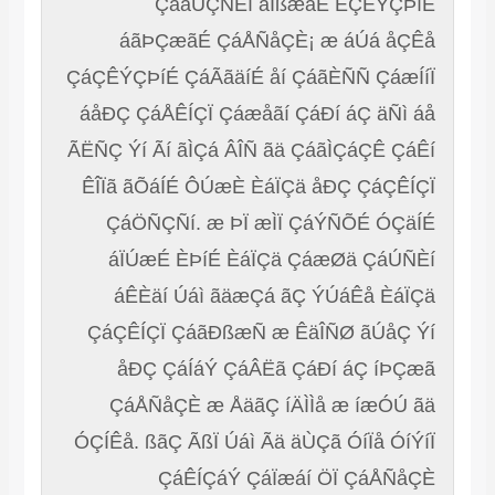
ÇáãÛÇÑÈí ãÍßæãÉ ÈÇÊÝÇÞíÉ
áãÞÇæãÉ ÇáÅÑåÇÈ¡ æ áÚá åÇÊå
ÇáÇÊÝÇÞíÉ ÇáÃãäíÉ åí ÇáãÈÑÑ ÇáæÍíÏ
áåÐÇ ÇáÅÊÍÇÏ Çáæåãí ÇáÐí áÇ äÑì áå
ÃËÑÇ Ýí Ãí ãÌÇá ÂÎÑ ãä ÇáãÌÇáÇÊ ÇáÊí
ÊÎÏã ãÕáÍÉ ÔÚæÈ ÈáÏÇä åÐÇ ÇáÇÊÍÇÏ
ÇáÖÑÇÑí. æ ÞÏ æÌÏ ÇáÝÑÕÉ ÓÇäÍÉ
áÏÚæÉ ÈÞíÉ ÈáÏÇä ÇáæØä ÇáÚÑÈí
áÊÈäí Úáì ãäæÇá ãÇ ÝÚáÊå ÈáÏÇä
ÇáÇÊÍÇÏ ÇáãÐßæÑ æ ÊäÎÑØ ãÚåÇ Ýí
åÐÇ ÇáÍáÝ ÇáÂËã ÇáÐí áÇ íÞÇæã
ÇáÅÑåÇÈ æ ÅäãÇ íÄÌÌå æ íæÓÚ ãä
ÓÇÍÊå. ßãÇ ÃßÏ Úáì Ãä äÙÇã ÓíÏå ÓíÝíÏ
ÇáÊÍÇáÝ ÇáÏæáí ÖÏ ÇáÅÑåÇÈ