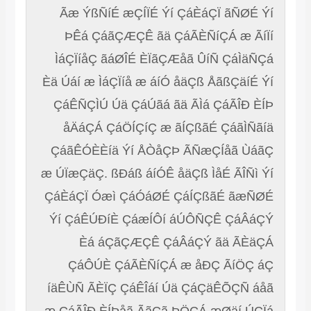
Ãæ ÝßÑíÉ æÇÍÏÉ Ýí ÇáÈáÇÏ ãÑØÉ Ýí
ÞÊá ÇáãÇÆÇÊ ãä ÇáÃÈÑíÇÁ æ ÃíÏí
ÌáÇÏíåÇ ãáØÎÉ ÈÏãÇÆåã ÛíÑ ÇáÌäÑÇá
Èä Úáí æ ÌáÇÏíå æ áíÓ åäÇß ÅãßÇäíÉ Ýí
ÇáÊÑÇÌÚ Úä ÇáÚãá ãä ÃÌá ÇáÃÎÐ ÈÍÞ
åÄáÇÁ ÇáÖÍÇíÇ æ ãÍÇßãÉ ÇáãÌÑãíä
ÇáãÊÓÈÈíä Ýí ÅÒåÇÞ ÃÑæÇÍåã ÙáãÇ
æ ÚÏæÇäÇ. ßÐáß áíÓÊ åäÇß ÌåÉ ÃÎÑì Ýí
ÇáÈáÇÏ Óæì ÇáÓáØÉ ÇáÍÇßãÉ ãæÑØÉ
Ýí ÇáÊÚÐíÈ ÇáæÍÔí áÚÔÑÇÊ ÇáÂáÇÝ
Èá áÇãÇÆÇÊ ÇáÂáÇÝ ãä ÃÈäÇÁ
ÇáÔÚÈ ÇáÃÈÑíÇÁ æ åÐÇ ÃíÖÇ áÇ
íäÊÙÑ ÃÈÏÇ ÇáÊÎáí Úä ÇáÇäÊÕÇÑ áåã