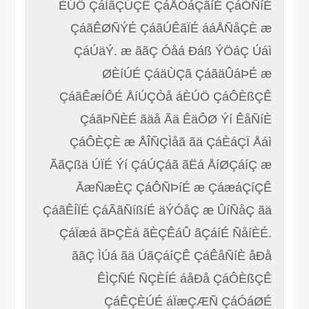
ÈÚÖ ÇáÌãÇÚÇÊ ÇáÅÓáÇãíÉ ÇáÓÑíÉ
ÇáãÊØÑÝÉ ÇáãÚÊãÏÉ ááÅÑåÇÈ æ
ÇáÚäÝ. æ ããÇ Óåá Ðáß ÝÖáÇ Úáì
ØÈíÚÉ ÇáäÙÇã ÇáãäÛáÞÉ æ
ÇáãÊæÍÔÉ ÅíÚÇÒå áÈÚÖ ÇáÔÈßÇÊ
ÇáãÞÑÈÉ ãäå Ãä ÊäÔØ Ýí ÊåÑíÈ
ÇáÔÈÇÈ æ ÅÎÑÇÌåã ãä ÇáÈáÇÏ Åáì
ÃãÇßä ÚÏÉ Ýí ÇáÚÇáã ãËá ÅíØÇáíÇ æ
ÃæÑæÈÇ ÇáÔÑÞíÉ æ ÇáæáÇíÇÊ
ÇáãÊÍÏÉ ÇáÃãÑíßíÉ äÝÓåÇ æ ÛíÑåÇ ãä
ÇáÏæá ãÞÇÈá ãÈÇÊáÛ ãÇáíÉ ÑåíÈÉ.
ããÇ ÌÚá ãä ÚãÇáíÇÊ ÇáÊåÑíÈ åÐå
ÊÌÇÑÉ ÑÇÈÍÉ áåÐå ÇáÔÈßÇÊ
ÇáÊÇÈÚÉ áÏæÇÆÑ ÇáÓáØÉ