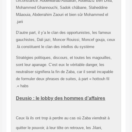
circonstance: Abdelwahab Abdallah, Abdelaziz Ben Dhi
Mohammed Ghannouchi, Sadok châbane, Slaheddine
Mâaouia, Abderrahim Zaouri et bien sûr Mohammed el
jarii.
D’autre part, il y’a le clan des opportunistes, les fameu
gauchistes, Dali jazi, Moncer Rouissi, Moncef gouja, 
là constituent le clan des intellos du système.
Stratégies politiques, discours, et toutes les magouille
sont leur apanage. C’est eux le véritable danger, les
neutraliser signifiera la fin de Zaba, car il serait incapa
de formuler deux phrases de suites, à part « hottouh fil
habs ».
Deusio : le lobby des hommes d’affaires
Ceux là ils ont trop à perdre au cas où Zaba viendrait à
quitter le pouvoir, à leur tête on retrouve, les Jilani,