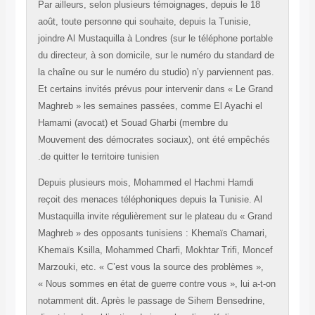
Par ailleurs, selon plusieurs témoignages, depuis le 18
août, toute personne qui souhaite, depuis la Tunisie,
joindre Al Mustaquilla à Londres (sur le téléphone porta
du directeur, à son domicile, sur le numéro du standar
la chaîne ou sur le numéro du studio) n’y parviennent 
Et certains invités prévus pour intervenir dans « Le Gr
Maghreb » les semaines passées, comme El Ayachi e
Hamami (avocat) et Souad Gharbi (membre du
Mouvement des démocrates sociaux), ont été empêch
de quitter le territoire tunisien.
Depuis plusieurs mois, Mohammed el Hachmi Hamdi
reçoit des menaces téléphoniques depuis la Tunisie. A
Mustaquilla invite régulièrement sur le plateau du « Gr
Maghreb » des opposants tunisiens : Khemaïs Chamar
Khemaïs Ksilla, Mohammed Charfi, Mokhtar Trifi, Mon
Marzouki, etc. « C’est vous la source des problèmes »
« Nous sommes en état de guerre contre vous », lui a-
notamment dit. Après le passage de Sihem Bensedrine