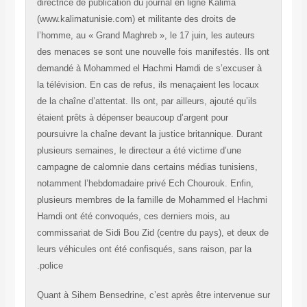
directrice de publication du journal en ligne Kalima
(www.kalimatunisie.com) et militante des droits de
l’homme, au « Grand Maghreb », le 17 juin, les auteurs
des menaces se sont une nouvelle fois manifestés. Ils
demandé à Mohammed el Hachmi Hamdi de s’excuser
la télévision. En cas de refus, ils menaçaient les locau
de la chaîne d’attentat. Ils ont, par ailleurs, ajouté qu’il
étaient prêts à dépenser beaucoup d’argent pour
poursuivre la chaîne devant la justice britannique. Dura
plusieurs semaines, le directeur a été victime d’une
campagne de calomnie dans certains médias tunisiens
notamment l’hebdomadaire privé Ech Chourouk. Enfin,
plusieurs membres de la famille de Mohammed el Hac
Hamdi ont été convoqués, ces derniers mois, au
commissariat de Sidi Bou Zid (centre du pays), et deu
leurs véhicules ont été confisqués, sans raison, par la
police.
Quant à Sihem Bensedrine, c’est après être intervenue