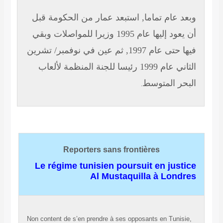
د عام تماما, استبعد عمار من الحكومة قبل
أن يعود إليها عام 1995 وزيرا للمواصلات وبقي
فيها حتى عام 1997, ثم عين في نوفمبر/ تشرين
الثاني عام 1999 رئيسا للجنة المنظمة لألعاب
حر المتوسط
.
Reporters sans frontières
Le régime tunisien poursuit en just
Al Mustaquilla à Lond
Non content de s’en prendre à ses opposants en Tunis