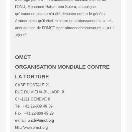
l’ONU, Mohamed Hatem ben Salem, a souligné
qu' »aucune plainte n’a été déposée contre le général
Ammar alors qu’il était ministre ou ambassadeur ». « L
accusations de l’OMCT sont abracadabrantesques », a-t
ajouté.
OMCT
ORGANISATION MONDIALE CONTRE
LA TORTURE
CASE POSTALE 21
8, RUE DU VIEUX-BILLADR
CH-1211 GENEVE 8
Tél. +41 22-809 49 39
Fax +41 22-809 49 29
e-mail:
onct@omct.org
http//www.omct.org