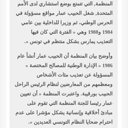
نظمة, التي تتمتع بوضع استشاري لدى الأمم
تحدة, شغل الحبيب عمار مواقع مسؤولة في
رس الوطني، ثم وزيرا للداخلية بين عامي
1984 و1988 وهي « الفترة التي كان فيها
عذيب يمارس بشكل منتظم في تونس ».
ضح بيان المنظمة أن الحبيب عمار أنشأ عام
1986 « الإدارة الوطنية للمصالح المختصة »
سؤولة عن تعذيب مئات الأشخاص
ظمهم من المعارضين لنظام الرئيس الراحل
بيب بورقيبة. واعتبرت المنظمة « أن تعيين
ر رئيسا للجنة المنظمة التي تقوم على
دئ أخلاقية وإنسانية يشكل مؤشرا على عدم
رام ضحايا النظام التونسي العديدين ».