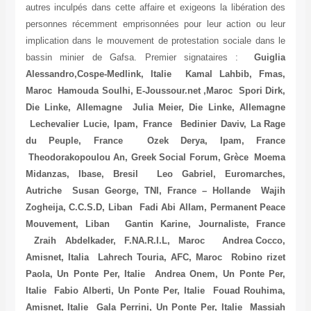
autres inculpés dans cette affaire et exigeons la libération des
personnes récemment emprisonnées pour leur action ou leur
implication dans le mouvement de protestation sociale dans le
bassin minier de Gafsa. Premier signataires :
Guiglia
Alessandro,Cospe-Medlink, Italie Kamal Lahbib, Fmas,
Maroc Hamouda Soulhi, E-Joussour.net ,Maroc Spori Dirk,
Die Linke, Allemagne Julia Meier, Die Linke, Allemagne
Lechevalier Lucie, Ipam, France Bedinier Daviv, La Rage
du Peuple, France Ozek Derya, Ipam, France
Theodorakopoulou An, Greek Social Forum, Grèce Moema
Midanzas, Ibase, Bresil Leo Gabriel, Euromarches,
Autriche Susan George, TNI, France – Hollande Wajih
Zogheija, C.C.S.D, Liban Fadi Abi Allam, Permanent Peace
Mouvement, Liban Gantin Karine, Journaliste, France
Zraih Abdelkader, F.NA.R.I.L, Maroc Andrea Cocco,
Amisnet, Italia Lahrech Touria, AFC, Maroc Robino rizet
Paola, Un Ponte Per, Italie Andrea Onem, Un Ponte Per,
Italie Fabio Alberti, Un Ponte Per, Italie Fouad Rouhima,
Amisnet, Italie Gala Perrini, Un Ponte Per, Italie Massiah