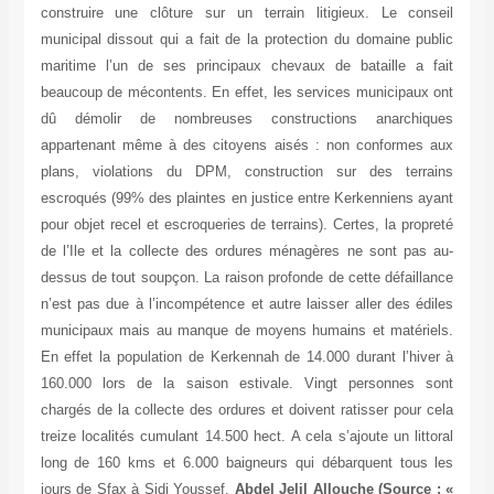
construire une clôture sur un terrain litigieux. Le conseil
municipal dissout qui a fait de la protection du domaine public
maritime l’un de ses principaux chevaux de bataille a fait
beaucoup de mécontents. En effet, les services municipaux ont
dû démolir de nombreuses constructions anarchiques
appartenant même à des citoyens aisés : non conformes aux
plans, violations du DPM, construction sur des terrains
escroqués (99% des plaintes en justice entre Kerkenniens ayant
pour objet recel et escroqueries de terrains). Certes, la propreté
de l’Ile et la collecte des ordures ménagères ne sont pas au-
dessus de tout soupçon. La raison profonde de cette défaillance
n’est pas due à l’incompétence et autre laisser aller des édiles
municipaux mais au manque de moyens humains et matériels.
En effet la population de Kerkennah de 14.000 durant l’hiver à
160.000 lors de la saison estivale. Vingt personnes sont
chargés de la collecte des ordures et doivent ratisser pour cela
treize localités cumulant 14.500 hect. A cela s’ajoute un littoral
long de 160 kms et 6.000 baigneurs qui débarquent tous les
jours de Sfax à Sidi Youssef.
Abdel Jelil Allouche (Source : «