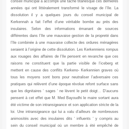
conseil municipal a accompli une tâche titanesque ces dernières
années qui ont littéralement transformé le visage de l’Ile. La
dissolution il y a quelques jours du conseil municipal de
Kerkennah a fait l’effet d’une véritable bombe au près des
insulaires. Selon des informations émanant de sources
différentes dans l’Ile une mauvaise gestion de la propreté dans
l’Ile combinée à une mauvaise collecte des ordures ménagères
seraient à l’origine de cette dissolution. Les Kerkenniens rompus
aux rouages des affaires de l’Ile pensent en revanche que ces
raisons ne constituent que la partie visible de l’iceberg et
mettent en cause des conflits Kerkeno- Kerkennien graves où
tous les moyens sont bons pour neutraliser l’adversaire ces
pratiques qui relèvent d’une époque révolue refont surface sans
que les dignitaires ‘ sages ‘ ne lèvent le petit doigt… D’aucuns
pensent à cet effet que M. Med Bayoudhi le maire sortant aura
été victime de son intransigeance et son application stricte de la
loi. Une intransigeance qui lui a valu d’ailleurs de nombreuses
animosités avec des insulaires dits ‘ influents ‘ y compris au
sein du conseil municipal où un membre à été empêché de