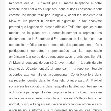
ministère des A.E.) n’avait pas lui même téléphoné à notre
rédacteur en chef à trois reprises, nous aurions considéré le tout
comme une blague faite par un rigolo », osent les insolents d’Al
Mawkef. Ne portant ni en-tête ni signature, le fax anonyme
prétend que l’agence de presse officielle TAP ainsi que les autre
médias de la place ont « scrupuleusement » reproduit les
déclarations de la Secrétaire d’État américaine. Le hic, c’est que
ces dociles médias se sont contentés des proclamations très «
politiquement correctes » prononcées par la responsable
américaine à la sortie de sa rencontre avec le président Ben Ali.
Al Mawkef soutient, de son côté, avoir traduit — à partir du site
internet du Département d’État américain — la réponse intégrale
accordée aux journalistes accompagnant Condi Rice lors dans
sa récente tournée dans le Maghreb. D’autre part, Al Mawkef
ironise sur les conditions dans lesquelles la télévision tunisienne
a diffusé la partie gentille des propos de Rice : « C’est passé en
anglais sans interprète ni doublage. Cela est d’ailleurs tout à fait
normal, puisque l’anglais est devenu notre langue officielle sans
qu’on ne nous informe ». Aux dernières nouvelles, ces impolis