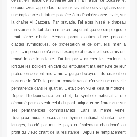
de fait en résidence surveillée dans ma maison de Sousse, et
ce pour avoir appelé les Tunisiens vivant depuis vingt ans sous
une implacable dictature policière à la désobéissance civile, sur
la chaîne Al Jazzera. Par bravade, j’ai alors hissé le drapeau
tunisien sur le toit de ma maison, espérant que ce simple geste
ferait tâche d’huile, élément parmi d’autres d’une panoplie
d’actes symboliques, de protestation et de défi. Mal m’en a
pris…car personne n’a suivi l’exemple et mes meilleurs amis ont
trouvé le geste ridicule. J’ai fini par « amener les couleurs »
lorsque les policiers en civil qui entouraient ma demeure de leur
protection se sont mis à rire à gorge déployée : ils criaient en
riant que le RCD- le parti au pouvoir venait d’ouvrir une nouvelle
permanence dans le quartier. C’était bien vu et cela fit mouche.
Depuis l’Indépendance en effet, le symbole national a été
détourné pour devenir celui du parti unique et ne flotter que sur
ses permanences commissariats. Dans la même veine,
Bourguiba nous concocta un hymne national chantant ses
louages, boudé par tout le pays et finalement abandonné au
profit du vieux chant de la résistance. Depuis le remplacement