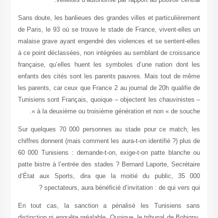
Sans doute, les banlieues des grandes villes et particulièrement
de Paris, le 93 où se trouve le stade de France, vivent-elles un
malaise grave ayant engendré des violences et se sentent-elles
à ce point déclassées, non intégrées au semblant de croissance
française, qu’elles huent les symboles d’une nation dont les
enfants des cités sont les parents pauvres. Mais tout de même
les parents, car ceux que France 2 au journal de 20h qualifie de
Tunisiens sont Français, quoique – objectent les chauvinistes –
à la deuxième ou troisième génération et non « de souche ».
Sur quelques 70 000 personnes au stade pour ce match, les
chiffres donnent (mais comment les aura-t-on identifié ?) plus de
60 000 Tunisiens : demande-t-on, exige-t-on patte blanche ou
patte bistre à l’entrée des stades ? Bernard Laporte, Secrétaire
d’État aux Sports, dira que la moitié du public, 35 000
spectateurs, aura bénéficié d’invitation : de qui vers qui ?
En tout cas, la sanction a pénalisé les Tunisiens sans
distinction ni enquête préalable. Quoique, le tribunal de Bobigny,