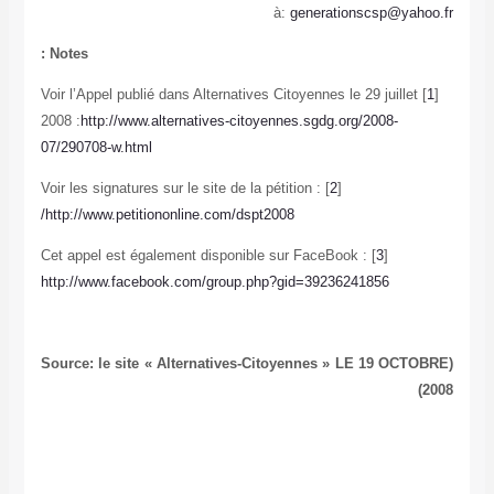
à:
generationscsp@yahoo.fr
Notes :
] Voir l’Appel publié dans Alternatives Citoyennes le 29 juillet
1
[
2008 :
http://www.alternatives-citoyennes.sgdg.org/2008-
07/290708-w.html
] Voir les signatures sur le site de la pétition :
2
[
http://www.petitiononline.com/dspt2008/
] Cet appel est également disponible sur FaceBook :
3
[
http://www.facebook.com/group.php?gid=39236241856
(Source: le site « Alternatives-Citoyennes » LE 19 OCTOBRE
2008)