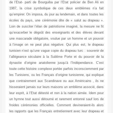
de l’Etat- parti de Bourguiba par l’Etat policier de Ben Ali en
1987, la crise symbolique de ces deux emblèmes n’a fait
qu’empirer. On imposa, du jour au lendemain, et dans toutes les
écoles du pays, une cérémonie dite de « salut au drapeau ».
Loin de susciter l’élan de patriotisme imaginé, la mesure ne fit
qu’exacerber le dégoût des enseignants et des élèves devant
une mascarade obligatoire, voulue par un homme et un pouvoir
à l’image on ne peut plus négative. Qui plus est, le drapeau
tunisien n’est qu’une vague copie du drapeau turc : souvenir de
l’allégeance séculaire à la Sublime Porte et du pouvoir de la
dynastie d’origine anatolienne jusqu’à l’Indépendance. C’est
toute cette histoire complexe portée parfois inconsciemment par
les Tunisiens, ou les Français d’origine tunisienne, qui explique
que contrairement aux Scandinave ou aux Américains , ils ne
hisseraient jamais sur leurs maisons un emblème associé, dans
leur esprit, à l’Etat détesté et non à la nation aimée. Idem pour
un hymne tout aussi détourné et rarement entonné sauf lors de
froides cérémonies officielles. Comment devineraient-ils alors
les rapports que les Français entretiennent avec leur drapeau et