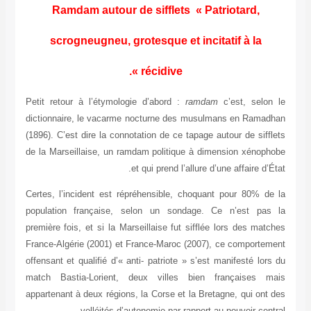
Ramdam autour de sifflets « Patriotard,
scrogneugneu, grotesque et incitatif à la
récidive ».
Petit retour à l’étymologie d’abord :
ramdam
c’est, selon le
dictionnaire, le vacarme nocturne des musulmans en Ramadhan
(1896). C’est dire la connotation de ce tapage autour de sifflets
de la Marseillaise, un ramdam politique à dimension xénophobe
et qui prend l’allure d’une affaire d’État.
Certes, l’incident est répréhensible, choquant pour 80% de la
population française, selon un sondage. Ce n’est pas la
première fois, et si la Marseillaise fut sifflée lors des matches
France-Algérie (2001) et France-Maroc (2007), ce comportement
offensant et qualifié d’« anti- patriote » s’est manifesté lors du
match Bastia-Lorient, deux villes bien françaises mais
appartenant à deux régions, la Corse et la Bretagne, qui ont des
velléités d’autonomie par rapport au pouvoir central.