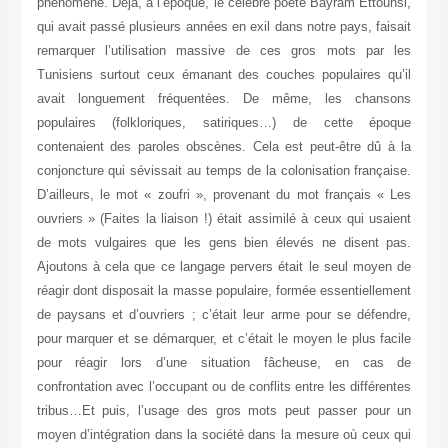
phénomène. Déjà, à l’époque, le célèbre poète Bayram Ettounsi,
qui avait passé plusieurs années en exil dans notre pays, faisait
remarquer l’utilisation massive de ces gros mots par les
Tunisiens surtout ceux émanant des couches populaires qu’il
avait longuement fréquentées. De même, les chansons
populaires (folkloriques, satiriques…) de cette époque
contenaient des paroles obscènes. Cela est peut-être dû à la
conjoncture qui sévissait au temps de la colonisation française.
D’ailleurs, le mot « zoufri », provenant du mot français « Les
ouvriers » (Faites la liaison !) était assimilé à ceux qui usaient
de mots vulgaires que les gens bien élevés ne disent pas.
Ajoutons à cela que ce langage pervers était le seul moyen de
réagir dont disposait la masse populaire, formée essentiellement
de paysans et d’ouvriers ; c’était leur arme pour se défendre,
pour marquer et se démarquer, et c’était le moyen le plus facile
pour réagir lors d’une situation fâcheuse, en cas de
confrontation avec l’occupant ou de conflits entre les différentes
tribus…Et puis, l’usage des gros mots peut passer pour un
moyen d’intégration dans la société dans la mesure où ceux qui