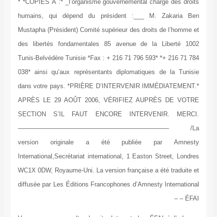
* *COPIES À :* _l’organisme gouvernemental chargé des droits
humains, qui dépend du président :___ M. Zakaria Ben
Mustapha (Président) Comité supérieur des droits de l’homme et
des libertés fondamentales 85 avenue de la Liberté 1002
Tunis‑Belvédère Tunisie *Fax : + 216 71 796 593* *+ 216 71 784
038* ainsi qu’aux représentants diplomatiques de la Tunisie
dans votre pays. *PRIÈRE D’INTERVENIR IMMÉDIATEMENT.*
APRÈS LE 29 AOÛT 2006, VÉRIFIEZ AUPRÈS DE VOTRE
SECTION S’IL FAUT ENCORE INTERVENIR. MERCI.
———————————————————————— /La
version originale a été publiée par Amnesty
International,Secrétariat international, 1 Easton Street, Londres
WC1X 0DW, Royaume-Uni. La version française a été traduite et
diffusée par Les Éditions Francophones d’Amnesty International
– ÉFAI –