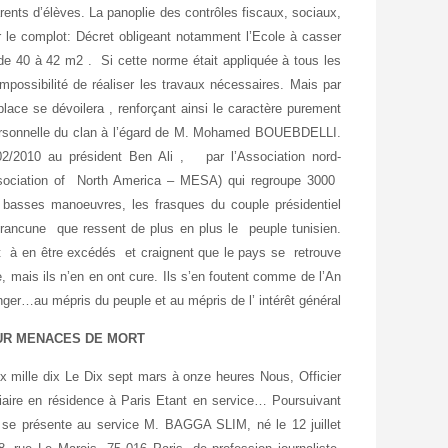
arents d’élèves. La panoplie des contrôles fiscaux, sociaux,
er le complot: Décret obligeant notamment l’Ecole à casser
e de 40 à 42 m2 . Si cette norme était appliquée à tous les
mpossibilité de réaliser les travaux nécessaires. Mais par
lace se dévoilera , renforçant ainsi le caractère purement
ce personnelle du clan à l’égard de M. Mohamed BOUEBDELLI.
2/2010 au président Ben Ali , par l’Association nord-
sociation of North America – MESA) qui regroupe 3000
basses manoeuvres, les frasques du couple présidentiel
 rancune que ressent de plus en plus le peuple tunisien.
 à en être excédés et craignent que le pays se retrouve
, mais ils n’en en ont cure. Ils s’en foutent comme de l’An
nger…au mépris du peuple et au mépris de l’ intérêt général.
UR MENACES DE MORT
e dix Le Dix sept mars à onze heures Nous, Officier
iaire en résidence à Paris Etant en service… Poursuivant
 se présente au service M. BAGGA SLIM, né le 12 juillet