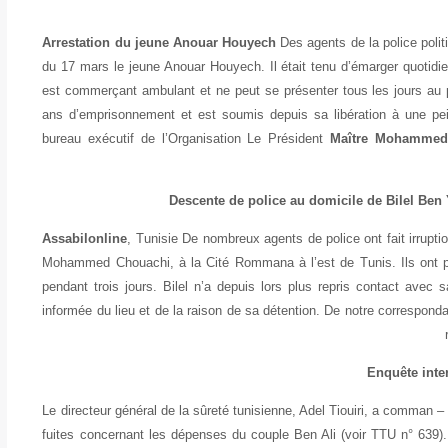
Des agents de la police polit
du 17 mars le jeune Anouar Houyech. Il était tenu d’émarger quotidie
est commerçant ambulant et ne peut se présenter tous les jours au 
ans d’emprisonnement et est soumis depuis sa libération à une pei
bureau exécutif de l’Organisation Le Président
Maître Mohammed
Descente de police au domicile de Bilel B
Assabilonline
, Tunisie
De nombreux agents de police ont fait irrupt
Mohammed Chouachi, à la Cité Rommana à l’est de Tunis. Ils ont per
pendant trois jours. Bilel n’a depuis lors plus repris contact avec s
informée du lieu et de la raison de sa détention. De notre correspon
Enquête inte
Le directeur général de la sûreté tunisienne, Adel Tiouiri, a comman – 
fuites concernant les dépenses du couple Ben Ali (voir TTU n° 639).