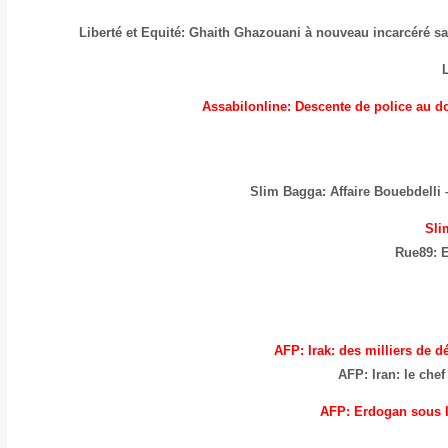
Liberté et Equité: Ghaith Ghazouani à nouveau incarcéré s
Assabilonline: Descente de police au
Slim Bagga: Affaire Bouebdelli –
Sli
Rue89: E
AFP: Irak: des milliers de 
AFP: Iran: le chef
AFP: Erdogan sous l