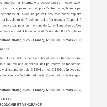
ès irrité par les informations concernant son nouvel avion
 pour moitié, payé cash et, pour l’autre moitié, financé par
 demandés si l’avion ne pouvait pas être aussi exploité
ur la volonté du Président, qui a fait envoyer l’appareil à
s médicaux), pour un montant de 10 millions d’euros.Ces
ents ont réduit la capacité de l’avion de 300 à 50 places.
(Source: TTU Monde Arabe (Lettre hebdomadaire d’informations stratégiques – France), N° 640 du 18 mars 2010)
sienne
deux C-130 J-30 Super Hercules et leur soutien logistique.
mé à 180 millions de dollars, doit per mettre de moderniser
e vieillissante de trois C-130H et huit C-130B, déployés sur
e de Bizerte – Sidi Ahmed par le 21e escadron de transport.
(Source: TTU Monde Arabe (Lettre hebdomadaire d’informations stratégiques – France), N° 640 du 18 mars 2010)
DELLI –
T, ECONOMIE ET VENGEANCE