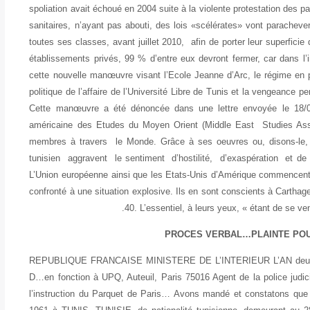
spoliation avait échoué en 2004 suite à la violente protestation des p
sanitaires, n’ayant pas abouti, des lois «scélérates» vont parachev
toutes ses classes, avant juillet 2010, afin de porter leur superfici
établissements privés, 99 % d’entre eux devront fermer, car dans l’i
cette nouvelle manœuvre visant l’Ecole Jeanne d’Arc, le régime en p
politique de l’affaire de l’Université Libre de Tunis et la vengean
Cette manœuvre a été dénoncée dans une lettre envoyée le 18/0
américaine des Etudes du Moyen Orient (Middle East Studies As
membres à travers le Monde. Grâce à ses oeuvres ou, disons-le, 
tunisien aggravent le sentiment d’hostilité, d’exaspération et de
L’Union européenne ainsi que les Etats-Unis d’Amérique commencent
confronté à une situation explosive. Ils en sont conscients à Carthage
40. L’essentiel, à leurs yeux, « étant de se ve
PROCES VERBAL…PLAINTE PO
REPUBLIQUE FRANCAISE MINISTERE DE L’INTERIEUR L’AN deux mill
D…en fonction à UPQ, Auteuil, Paris 75016 Agent de la police judic
l’instruction du Parquet de Paris… Avons mandé et constatons que