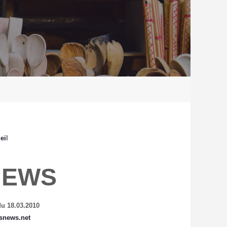
ei
l
NEWS
du 18.03.2010
snews.net