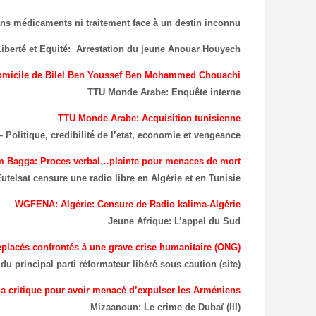
ans médicaments ni traitement face à un destin inconnu
Liberté et Equité: Arrestation du jeune Anouar Houyech
 domicile de Bilel Ben Youssef Ben Mohammed Chouachi
TTU Monde Arabe: Enquête interne
TTU Monde Arabe: Acquisition tunisienne
 Politique, credibilité de l’etat, economie et vengeance
m Bagga: Proces verbal…plainte pour menaces de mort
utelsat censure une radio libre en Algérie et en Tunisie
WGFENA: Algérie: Censure de Radio kalima-Algérie
Jeune Afrique: L’appel du Sud
déplacés confrontés à une grave crise humanitaire (ONG)
 du principal parti réformateur libéré sous caution (site)
a critique pour avoir menacé d’expulser les Arméniens
Mizaanoun: Le crime de Dubaï (III)