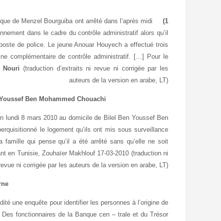
ique de Menzel Bourguiba ont arrêté dans l’après midi
1) Arrestation du jeune Anouar Houyech
nnement dans le cadre du contrôle administratif alors qu’il
poste de police. Le jeune Anouar Houyech a effectué trois
ne complémentaire de contrôle administratif. […] Pour le
 Nouri
(traduction d’extraits ni revue ni corrigée par les
auteurs de la version en arabe, LT)
en Youssef Ben Mohammed Chouachi
ion lundi 8 mars 2010 au domicile de Bilel Ben Youssef Ben
quisitionné le logement qu’ils ont mis sous surveillance
a famille qui pense qu’il a été arrêté sans qu’elle ne soit
dant en Tunisie, Zouhaïer Makhlouf 17-03-2010
(traduction ni
revue ni corrigée par les auteurs de la version en arabe, LT)
rne
dité une enquête pour identifier les personnes à l’origine de
 Des fonctionnaires de la Banque cen – trale et du Trésor