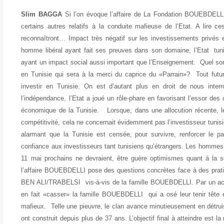
Slim BAGGA
Si l’on évoque l’affaire de La Fondation BOUEBDELLI,
certains autres relatifs à la conduite mafieuse de l’Etat. A lire c
reconnaîtront… Impact très négatif sur les investissements priv
homme libéral ayant fait ses preuves dans son domaine, l’Etat tun
ayant un impact social aussi important que l’Enseignement. Quel sort 
en Tunisie qui sera à la merci du caprice du «Parrain»? Tout futur 
investir en Tunisie. On est d’autant plus en droit de nous interr
l’indépendance, l’Etat a joué un rôle-phare en favorisant l’essor des c
économique de la Tunisie. Lorsque, dans une allocution récente, le 
compétitivité, cela ne concernait évidemment pas l’investisseur tunis
alarmant que la Tunisie est censée, pour survivre, renforcer le pa
confiance aux investisseurs tant tunisiens qu’étrangers. Les hommes 
11 mai prochains ne devraient, être guère optimismes quant à la 
l’affaire BOUEBDELLI pose des questions concrètes face à des prati
BEN ALI/TRABELSI vis-à-vis de la famille BOUEBDELLI. Par un ach
en fait «casser» la famille BOUEBDELLI qui a osé leur tenir tête
mafieux. Telle une pieuvre, le clan avance minutieusement en détrui
ont construit depuis plus de 37 ans. L’objectif final à atteindre est l