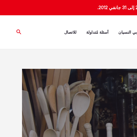
البحث
بي النسيان
أسئلة مُتداولة
للاتصال