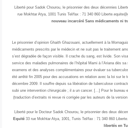
Liberté pour Sadok Chourou, le prisonnier des deux décennies Liberté
rue Mokhtar Atya, 1001 Tunis Tel/fax : 71 340 860 Liberte.equite
nouveau incarcéré
Sans médicaments ni tr
Le prisonnier d’opinion Ghaith Ghazouani, actuellement à la Mornaguia,
médicaments prescrits par le médecin et ne suit pas le traitement am
s’est dégradée de façon visible. Il crache du sang, est livide. Son vi
service des maladies pulmonaires de l’hôpital Mami à l’Ariana dès sa so
examens et des analyses complémentaires pour évaluer sa tuberculos
été arrêté fin 2005 pour des accusations en relation avec la loi sur le t
décembre 2009. Il souffre depuis sa libération de tuberculose contra
subi une intervention chirurgicale ; il a un cancer. […] Pour le bureau
(traduction d’extraits ni revue ni corrigée par les auteurs de la versio
Liberté pour le Docteur Sadok Chourou, le prisonnier des deux décenn
Equité
33 rue Mokhtar Atya, 1001, Tunis Tel/fax : 71 340 860 Liber
libertés en Tu