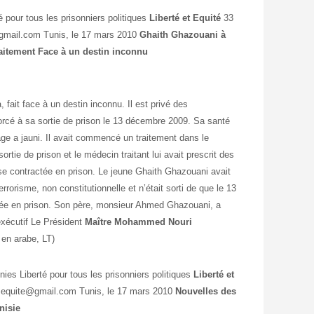
 pour tous les prisonniers politiques
Liberté et Equité
33
@gmail.com Tunis, le 17 mars 2010
Ghaith Ghazouani à
aitement
Face à un destin inconnu
 fait face à un destin inconnu. Il est privé des
orcé à sa sortie de prison le 13 décembre 2009. Sa santé
sage a jauni. Il avait commencé un traitement dans le
rtie de prison et le médecin traitant lui avait prescrit des
e contractée en prison. Le jeune Ghaith Ghazouani avait
errorisme, non constitutionnelle et n’était sorti de que le 13
ctée en prison. Son père, monsieur Ahmed Ghazouani, a
 exécutif Le Président
Maître Mohammed Nouri
n en arabe, LT)
ies Liberté pour tous les prisonniers politiques
Liberté et
te.equite@gmail.com Tunis, le 17 mars 2010
Nouvelles des
nisie