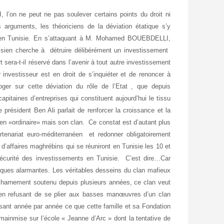
 l’on ne peut ne pas soulever certains points du droit ni
es arguments, les théoriciens de la déviation étatique s’y
és en Tunisie. En s’attaquant à M. Mohamed BOUEBDELLI,
isien cherche à détruire délibérément un investissement
sera-t-il réservé dans l’avenir à tout autre investissement
investisseur est en droit de s’inquiéter et de renoncer à
oger sur cette déviation du rôle de l’Etat , que depuis
apitaines d’entreprises qui constituent aujourd’hui le tissu
président Ben Ali parlait de renforcer la croissance et la
ien «ordinaire» mais son clan. Ce constat est d’autant plus
rtenariat euro-méditerranéen et redonner obligatoirement
d’affaires maghrébins qui se réuniront en Tunisie les 10 et
sécurité des investissements en Tunisie. C’est dire…Car
ques alarmantes. Les véritables desseins du clan mafieux
arnement soutenu depuis plusieurs années, ce clan veut
 en refusant de se plier aux basses manœuvres d’un clan
sant année par année ce que cette famille et sa Fondation
a mainmise sur l’école « Jeanne d’Arc » dont la tentative de