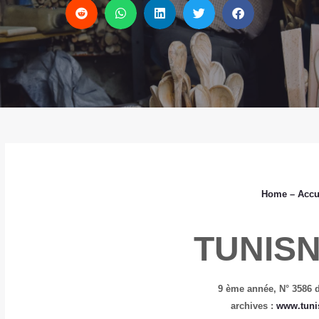
Home
– Accu
TUNIS
9 ème année,
N° 3586 
archives :
www.tuni