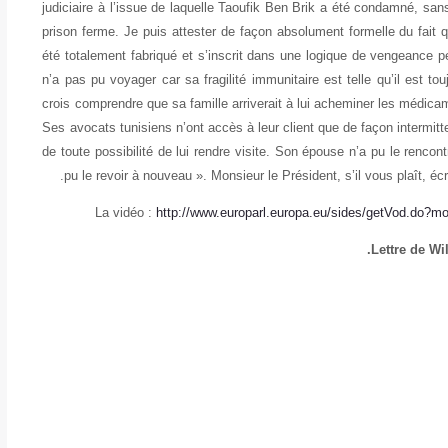
judiciaire à l’issue de laquelle Taoufik Ben Brik a été condamné, s
prison ferme. Je puis attester de façon absolument formelle du fait 
été totalement fabriqué et s’inscrit dans une logique de vengeance p
n’a pas pu voyager car sa fragilité immunitaire est telle qu’il est t
crois comprendre que sa famille arriverait à lui acheminer les médicam
Ses avocats tunisiens n’ont accès à leur client que de façon intermit
de toute possibilité de lui rendre visite. Son épouse n’a pu le rencon
pu le revoir à nouveau ». Monsieur le Président, s’il vous plaît, éc
La vidéo :
http://www.europarl.europa.eu/sides/getVod.do
Lettre de Wi