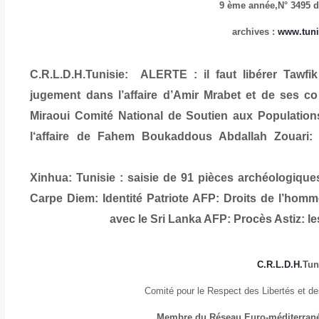
9 ème année,
N° 3495 d
:
www.tuni
C.R.L.D.H.Tunisie: ALERTE : il faut libérer Tawf
jugement dans l’affaire d’Amir Mrabet et de ses c
Miraoui
Comité National de Soutien aux Population
l‘affaire de Fahem Boukaddous
Abdallah Zouari: 
Xinhua: Tunisie : saisie de 91 pièces archéologiqu
Carpe Diem: Identité Patriote
AFP: Droits de l’homm
avec le Sri Lanka
AFP: Procès Astiz: le
C.R.L.D.H.
Tun
Comité pour le Respect des Libertés et d
Membre du Réseau Euro-méditerrané