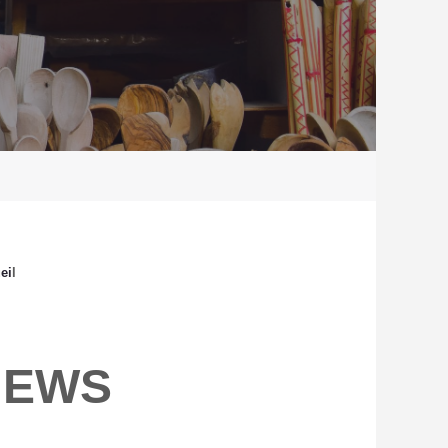
ei
l
NEWS