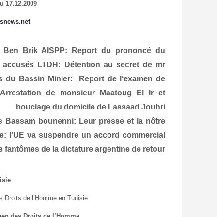
u 17.12.2009
snews.net
archives
ik Ben Brik
AISPP: Report du prononcé du
o accusés
LTDH: Détention au secret de mr
s du Bassin Minier: Report de l‘examen de
Arrestation de monsieur Maatoug El Ir et
bouclage du domicile de Lassaad Jouhri
es
Bassam bounenni: Leur presse et la nôtre
e: l’UE va suspendre un accord commercial
s fantômes de la dictature argentine de retour
isie
es Droits de l’Homme en Tunisie
en des Droits de l’Homme