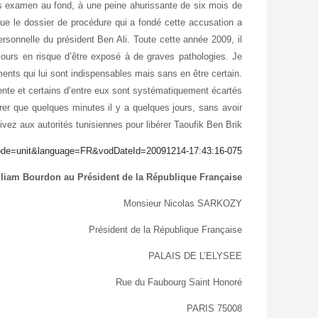
ans examen au fond, à une peine ahurissante de six mois de
que le dossier de procédure qui a fondé cette accusation a
ersonnelle du président Ben Ali. Toute cette année 2009, il
oujours en risque d’être exposé à de graves pathologies. Je
ents qui lui sont indispensables mais sans en être certain.
tente et certains d’entre eux sont systématiquement écartés
trer que quelques minutes il y a quelques jours, sans avoir
rivez aux autorités tunisiennes pour libérer Taoufik Ben Brik.
?mode=unit&language=FR&vodDateId=20091214-17:43:16-075
lliam Bourdon au Président de la République Française.
Monsieur Nicolas SARKOZY
Président de la République Française
PALAIS DE L’ELYSEE
Rue du Faubourg Saint Honoré
75008 PARIS