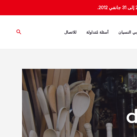
البحث
بي النسيان
أسئلة مُتداولة
للاتصال