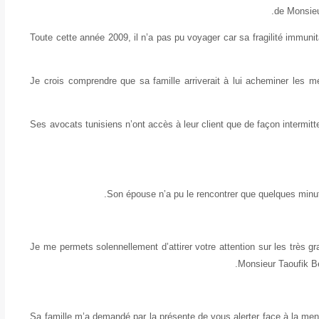
de Monsieu
Toute cette année 2009, il n’a pas pu voyager car sa fragilité immunita
Je crois comprendre que sa famille arriverait à lui acheminer les 
Ses avocats tunisiens n’ont accès à leur client que de façon intermit
Son épouse n’a pu le rencontrer que quelques minute
Je me permets solennellement d’attirer votre attention sur les très 
Monsieur Taoufik Be
Sa famille m’a demandé par la présente de vous alerter face à la men