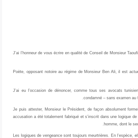
J’ai l’honneur de vous écrire en qualité de Conseil de Monsieur Taou
Poète, opposant notoire au régime de Monsieur Ben Ali, il est actu
J’ai eu l’occasion de dénoncer, comme tous ses avocats tunisiens,
condamné – sans examen au fon
Je puis attester, Monsieur le Président, de façon absolument formel
accusation a été totalement fabriqué et s’inscrit dans une logique d
homme, dont le seul
Les logiques de vengeance sont toujours meurtrières. En l’espèce, elle