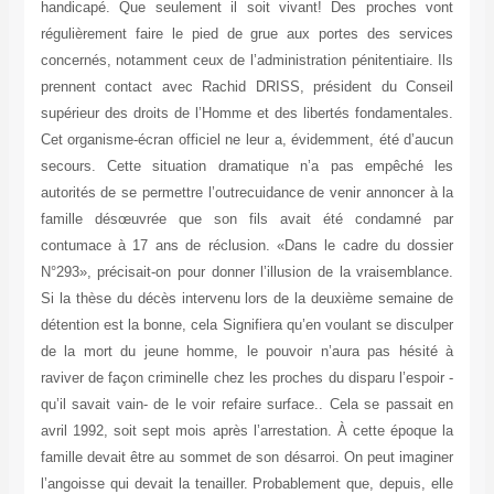
handicapé. Que seulement il soit vivant! Des proches vont
régulièrement faire le pied de grue aux portes des services
concernés, notamment ceux de l’administration pénitentiaire. Ils
prennent contact avec Rachid DRISS, président du Conseil
supérieur des droits de l’Homme et des libertés fondamentales.
Cet organisme-écran officiel ne leur a, évidemment, été d’aucun
secours. Cette situation dramatique n’a pas empêché les
autorités de se permettre l’outrecuidance de venir annoncer à la
famille désœuvrée que son fils avait été condamné par
contumace à 17 ans de réclusion. «Dans le cadre du dossier
N°293», précisait-on pour donner l’illusion de la vraisemblance.
Si la thèse du décès intervenu lors de la deuxième semaine de
détention est la bonne, cela Signifiera qu’en voulant se disculper
de la mort du jeune homme, le pouvoir n’aura pas hésité à
raviver de façon criminelle chez les proches du disparu l’espoir -
qu’il savait vain- de le voir refaire surface.. Cela se passait en
avril 1992, soit sept mois après l’arrestation. À cette époque la
famille devait être au sommet de son désarroi. On peut imaginer
l’angoisse qui devait la tenailler. Probablement que, depuis, elle