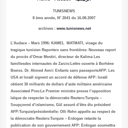
TUNISNEWS
8 ème année,
N° 2641 du 16.08.2007
archives :
www.tunisnews.net
L’Audace – Mars 1996: KAMEL MATMATI, visage du
tragique tunisien
Reporters sans frontières: Nouveau report
du procès d’Omar Mestiri, directeur de Kalima
Les
famillesdes internautes de Zarzis:Lettre ouverte à Borhène
Bseiss.
Dr. Ahmed Amri: Enfants sans passeportsAFP: Les
USA et Israël signent un accord de défense
AFP: Israël
obtient 30 milliards de dollars d’aide militaire américaine
Associated Pres:Le Premier ministre presse l’opposition
laïque de respecter la démocratie
Reuters:Turquie –
Soupçonné d’islamisme, Gül assuré d’être élu président
AFP:Turquie/présidentielle: Olli Rehn appelle au respect de
la démocratie
Reuters:Turquie – Erdogan retarde la
publication de son gouvernement
AFP: Erdogan soumettra