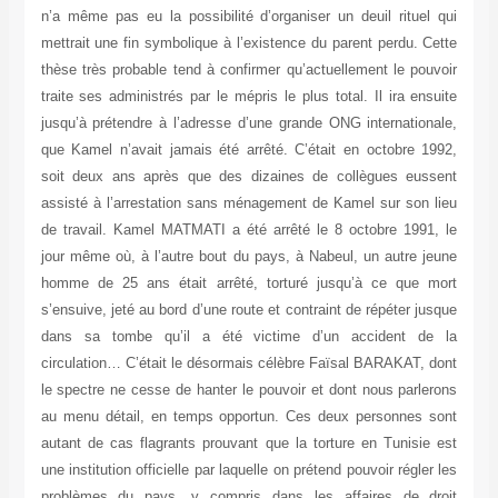
n’a même pas eu la possibilité d’organiser un deuil rituel qui
mettrait une fin symbolique à l’existence du parent perdu. Cette
thèse très probable tend à confirmer qu’actuellement le pouvoir
traite ses administrés par le mépris le plus total. Il ira ensuite
jusqu’à prétendre à l’adresse d’une grande ONG internationale,
que Kamel n’avait jamais été arrêté. C’était en octobre 1992,
soit deux ans après que des dizaines de collègues eussent
assisté à l’arrestation sans ménagement de Kamel sur son lieu
de travail. Kamel MATMATI a été arrêté le 8 octobre 1991, le
jour même où, à l’autre bout du pays, à Nabeul, un autre jeune
homme de 25 ans était arrêté, torturé jusqu’à ce que mort
s’ensuive, jeté au bord d’une route et contraint de répéter jusque
dans sa tombe qu’il a été victime d’un accident de la
circulation… C’était le désormais célèbre Faïsal BARAKAT, dont
le spectre ne cesse de hanter le pouvoir et dont nous parlerons
au menu détail, en temps opportun. Ces deux personnes sont
autant de cas flagrants prouvant que la torture en Tunisie est
une institution officielle par laquelle on prétend pouvoir régler les
problèmes du pays, y compris dans les affaires de droit