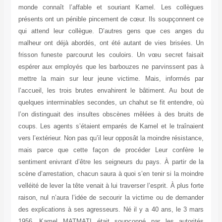
monde connaît l’affable et souriant Kamel. Les collègues
présents ont un pénible pincement de cœur. Ils soupçonnent ce
qui attend leur collègue. D’autres gens que ces anges du
malheur ont déjà abordés, ont été autant de vies brisées. Un
frisson funeste parcourut les couloirs. Un vœu secret faisait
espérer aux employés que les barbouzes ne parvinssent pas à
mettre la main sur leur jeune victime. Mais, informés par
l’accueil, les trois brutes envahirent le bâtiment. Au bout de
quelques interminables secondes, un chahut se fit entendre, où
l’on distinguait des insultes obscènes mêlées à des bruits de
coups. Les agents s’étaient emparés de Kamel et le traînaient
vers l’extérieur. Non pas qu’il leur opposât la moindre résistance,
mais parce que cette façon de procéder Leur confère le
sentiment enivrant d’être les seigneurs du pays. À partir de la
scène d’arrestation, chacun saura à quoi s’en tenir si la moindre
velléité de lever la tête venait à lui traverser l’esprit. À plus forte
raison, nul n’aura l’idée de secourir la victime ou de demander
des explications à ses agresseurs. Né il y a 40 ans, le 3 mars
1956, Kamel MATMATI était soupçonné par les autorités