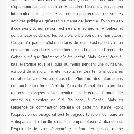
d’appartenir au parti islamiste Ennahdha. Nous n’avons aucune
information sur la réalité de cette appartenance ou sur les
activités politiques qu’aurait pu mener cet homme. Toujours est-
il que ses proches se sont échinés à le rechercher. À Gabès, et
contre toute évidence, les policiers ont prétendu ne rien savoir.
Ce qui n’a pas empêché certains de ses proches de voir un
dossier au nom du disparu traîner sur un bureau. Le Parquet de
Gabès a nié que l’intéressé eût été arrêté. Mais Kamel était là-
bas. Martyrisé tous les jours au moins pendant une quinzaine.
Au bord de la mort, il a été hospitalisé. Des témoins oculaires
ont attesté l’avoir vu en piteux état. Plus tard, des informations
non confirmées feront état du décès de Kamel des suites des
tortures prolongées subies pendant sa détention. Il aurait été
enterré au cimetière de Sidi Boulbaba, à Gabès. Mais en
l’absence de confirmation officielle de cette fin, Kamel -dont
l’expression du visage dit tout le tragique tunisien- demeure un
« disparu ». La famille s’est longtemps refusée à abandonner
l’espoir de le voir réapparaître, même en prison, même