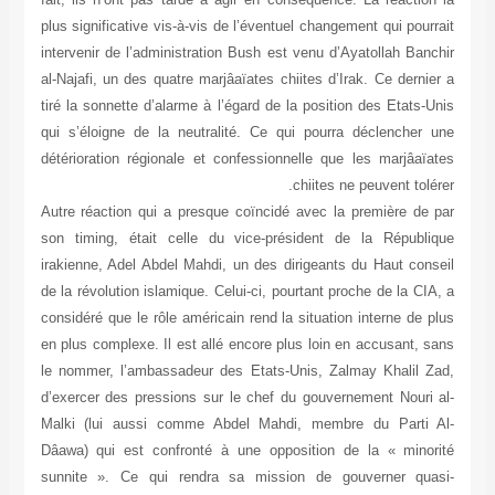
plus significative vis-à-vis de l’éventuel changement qui pourrait
intervenir de l’administration Bush est venu d’Ayatollah Banchir
al-Najafi, un des quatre marjâaïates chiites d’Irak. Ce dernier a
tiré la sonnette d’alarme à l’égard de la position des Etats-Unis
qui s’éloigne de la neutralité. Ce qui pourra déclencher une
détérioration régionale et confessionnelle que les marjâaïates
chiites ne peuvent tolérer.
Autre réaction qui a presque coïncidé avec la première de par
son timing, était celle du vice-président de la République
irakienne, Adel Abdel Mahdi, un des dirigeants du Haut conseil
de la révolution islamique. Celui-ci, pourtant proche de la CIA, a
considéré que le rôle américain rend la situation interne de plus
en plus complexe. Il est allé encore plus loin en accusant, sans
le nommer, l’ambassadeur des Etats-Unis, Zalmay Khalil Zad,
d’exercer des pressions sur le chef du gouvernement Nouri al-
Malki (lui aussi comme Abdel Mahdi, membre du Parti Al-
Dâawa) qui est confronté à une opposition de la « minorité
sunnite ». Ce qui rendra sa mission de gouverner quasi-