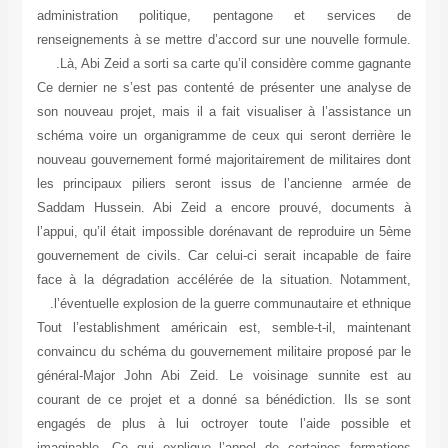
administration politique, pentagone et services de
renseignements à se mettre d’accord sur une nouvelle formule.
Là, Abi Zeid a sorti sa carte qu’il considère comme gagnante.
Ce dernier ne s’est pas contenté de présenter une analyse de
son nouveau projet, mais il a fait visualiser à l’assistance un
schéma voire un organigramme de ceux qui seront derrière le
nouveau gouvernement formé majoritairement de militaires dont
les principaux piliers seront issus de l’ancienne armée de
Saddam Hussein. Abi Zeid a encore prouvé, documents à
l’appui, qu’il était impossible dorénavant de reproduire un 5ème
gouvernement de civils. Car celui-ci serait incapable de faire
face à la dégradation accélérée de la situation. Notamment,
l’éventuelle explosion de la guerre communautaire et ethnique.
Tout l’establishment américain est, semble-t-il, maintenant
convaincu du schéma du gouvernement militaire proposé par le
général-Major John Abi Zeid. Le voisinage sunnite est au
courant de ce projet et a donné sa bénédiction. Ils se sont
engagés de plus à lui octroyer toute l’aide possible et
imaginable. Ce qui explique l’appel de certaines formations