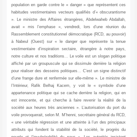
population en garde contre le « danger » que représentent ces
habitudes vestimentaires vecteurs qualifiés d’« obscurantisme
». Le ministre des Affaires étrangères, Abdelwaheb Abdallah,
avait « mis l’emphase », vendredi, lors d’une réunion du
Rassemblement constitutionnel démocratique (RCD, au pouvoir)
à Nabeul (Ouest) sur « le danger que représente la tenue
vestimentaire d’inspiration sectaire, étrangère à notre pays,
notre culture et nos traditions… Le voile est un slogan politique
affiché par un groupuscule qui se dissimule derrière la religion
pour réaliser des desseins politiques… C’est un signe distinctif
d’une frange dure et renfermée sur elle-même ». Le ministre de
l’Intérieur, Rafik Belhaj Kacem, y voit le « symbole d’une
appartenance politique qui se cache derrière la religion, qui en
est innocente, et qui cherche à faire revenir la réalité de la
société aux heures très anciennes ». L’autorisation du port du
voile provoquerait, selon M. M’henni, secrétaire général du RCD,
« une véritable régression et une atteinte à l’un des principaux
attributs qui fondent la stabilité de la société, le progrès du
peuple et l’invulnérabilité du pays ». Les autorités insistent