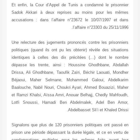
Et enfin, la Cour d’Appel de Tunis a condamné le prisonnier
Sadok Akkari à deux reprises au moins pour les mêmes
accusations : dans l’affaire n°23672 le 10/07/1997 et dans
l’affaire n°23303 du 25/11/1996.
Une relecture des jugements prononcés contre les prisonniers
politiques (quand ils ont pu les obtenir) révèle des situations
identiques à celles des dix précitées (…) dont le nombre
dépasse les trente, ainsi : Houssine Ghodhbane, Abdallah
Drissa, Ali Ghodhbane, Taoufik Zaïri, Béchir Laouati, Mondher
Béjaoui, Maher Selmane, Mohammed Galoui, Abdelkarim
Baalouche, Nabil Nouri, Choukri Ayari, Ahmed Bouazizi, Maher
et Ramzi Khalsi, Aïssa Amri, Anouar Belhajj, Chedly Mahfoudh,
Lotfi Snoussi, Hamadi Ben Abdelmalek, Adel Ben Amor,
Abdelbasset Sli’i et Khaled Drissi.
Signalons que plus de 120 prisonniers politiques ont passé en
prison une période dépassant la durée légale, et ce en vertu de
condamnations multiples pour les mêmes faits avant leur