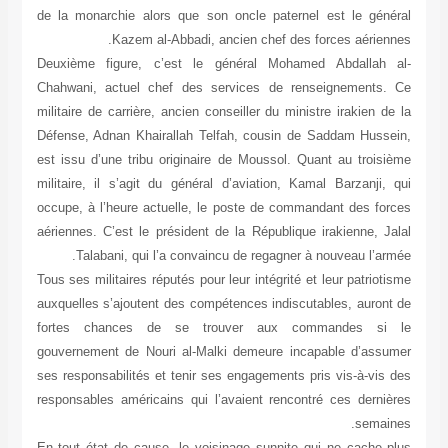
de la monarchie alors que son oncle paternel est le général
Kazem al-Abbadi, ancien chef des forces aériennes.
Deuxième figure, c’est le général Mohamed Abdallah al-
Chahwani, actuel chef des services de renseignements. Ce
militaire de carrière, ancien conseiller du ministre irakien de la
Défense, Adnan Khairallah Telfah, cousin de Saddam Hussein,
est issu d’une tribu originaire de Moussol. Quant au troisième
militaire, il s’agit du général d’aviation, Kamal Barzanji, qui
occupe, à l’heure actuelle, le poste de commandant des forces
aériennes. C’est le président de la République irakienne, Jalal
Talabani, qui l’a convaincu de regagner à nouveau l’armée.
Tous ses militaires réputés pour leur intégrité et leur patriotisme
auxquelles s’ajoutent des compétences indiscutables, auront de
fortes chances de se trouver aux commandes si le
gouvernement de Nouri al-Malki demeure incapable d’assumer
ses responsabilités et tenir ses engagements pris vis-à-vis des
responsables américains qui l’avaient rencontré ces dernières
semaines.
En tout état de cause, le voisinage sunnite qui ne cache plus