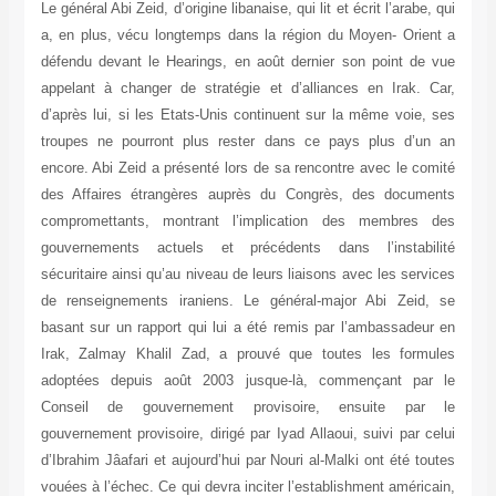
Le général Abi Zeid, d’origine libanaise, qui lit et écrit l’arabe, qui
a, en plus, vécu longtemps dans la région du Moyen- Orient a
défendu devant le Hearings, en août dernier son point de vue
appelant à changer de stratégie et d’alliances en Irak. Car,
d’après lui, si les Etats-Unis continuent sur la même voie, ses
troupes ne pourront plus rester dans ce pays plus d’un an
encore. Abi Zeid a présenté lors de sa rencontre avec le comité
des Affaires étrangères auprès du Congrès, des documents
compromettants, montrant l’implication des membres des
gouvernements actuels et précédents dans l’instabilité
sécuritaire ainsi qu’au niveau de leurs liaisons avec les services
de renseignements iraniens. Le général-major Abi Zeid, se
basant sur un rapport qui lui a été remis par l’ambassadeur en
Irak, Zalmay Khalil Zad, a prouvé que toutes les formules
adoptées depuis août 2003 jusque-là, commençant par le
Conseil de gouvernement provisoire, ensuite par le
gouvernement provisoire, dirigé par Iyad Allaoui, suivi par celui
d’Ibrahim Jâafari et aujourd’hui par Nouri al-Malki ont été toutes
vouées à l’échec. Ce qui devra inciter l’establishment américain,