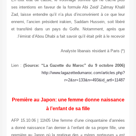
ses intentions en faveur de la formule Abi Zeid/ Zalmay Khalil
Zad, laisse entendre qu’il n’a plus d’inconvénient à ce que leur
ennemi, l’ancien président irakien, Saddam Hussein, soit libéré
et transféré dans un pays du Golfe. Notamment, après que
l’émirat d’Abou Dhabi a fait savoir qu’il était prêt à le recevoir.
(*) Analyste libanais résidant à Paris
Lien :
(Source: “La Gazette du Maroc” du 9 octobre 2006)
http://www.lagazettedumaroc.com/articles.php?
r=2&sr=133&n=493&id_artl=11487
Première au Japon: une femme donne naissance
à l’enfant de sa fille
AFP 15.10.06 | 11h05 Une femme d’une cinquantaine d’années
a donné naissance l’an dernier à l’enfant de sa propre fille, une
première au Japon où la pratique des « mères porteuses » est