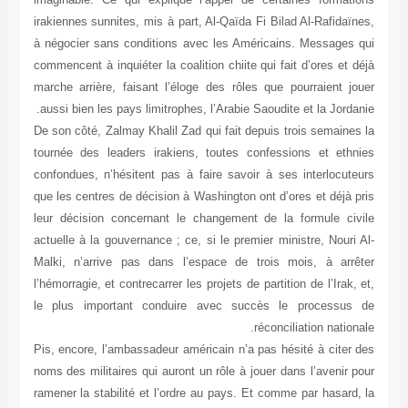
irakiennes sunnites, mis à part, Al-Qaïda Fi Bilad Al-Rafidaïnes,
à négocier sans conditions avec les Américains. Messages qui
commencent à inquiéter la coalition chiite qui fait d’ores et déjà
marche arrière, faisant l’éloge des rôles que pourraient jouer
aussi bien les pays limitrophes, l’Arabie Saoudite et la Jordanie.
De son côté, Zalmay Khalil Zad qui fait depuis trois semaines la
tournée des leaders irakiens, toutes confessions et ethnies
confondues, n’hésitent pas à faire savoir à ses interlocuteurs
que les centres de décision à Washington ont d’ores et déjà pris
leur décision concernant le changement de la formule civile
actuelle à la gouvernance ; ce, si le premier ministre, Nouri Al-
Malki, n’arrive pas dans l’espace de trois mois, à arrêter
l’hémorragie, et contrecarrer les projets de partition de l’Irak, et,
le plus important conduire avec succès le processus de
réconciliation nationale.
Pis, encore, l’ambassadeur américain n’a pas hésité à citer des
noms des militaires qui auront un rôle à jouer dans l’avenir pour
ramener la stabilité et l’ordre au pays. Et comme par hasard, la