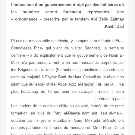
l’imposition d’un gouvernement dirigé par des militaires où
les sunnites seront fortement représentés. Une
« ordonnance » prescrite par le tandem Abi Zeid- Zalmay
Khalil Zad.
Plus d’un responsable américain, y compris le secrétaire d’Etat,
Condoleeza Rice- qui vient de visiter Baghdad, la semaine
dernière – a dit explicitement que le gouvernement de Nouri al-
Malki n’a pas réussi à mettre fin aux massacres perpétrés par
les Brigades de la mort (Formations paramilitaires appartenant
dans sa majorité à Faylak Badr du Haut Conseil de la révolution
islamique du leader chiite, Abdel Aziz al-Hakim) ; et, par là, il n’a
plus beaucoup de temps pour se rattraper. Sinon, il sera
contraint à partir.
Les leaders de la coalition chiite au pouvoir, formée de ce cette
formation, en plus du Parti al-Dâawa dont est issu al-Malki,
soutenu par le jeune enturbané, Saïd Moktada al-Sadr, ont
compris parfaitement le sens du message de Mme Rice. De ce
fait, ils n’ont pas tardé à agir en conséquence. La réaction la