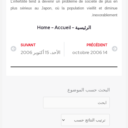
L’infertilité tend à devenir un problème de société de plus en
plus sérieux au Japon, où la population vieillit et diminue
inexorablement.
الرئيسية
–
– Accueil
Home
SUIVANT
PRÉCÉDENT
Next
Prev
14 octobre 2006
الأحد، 15 أكتوبر 2006
البحث حسب الموضوع