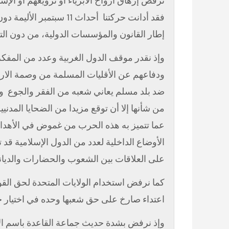
ترفض إزهاق أرواح الأبرياء أو ترويعهم أو الإس
فقد أدانت حركتنا
أحداث 11 سبتمبر الأل
إطار القانون والمؤسسات الدولية، من دون ال
وإذ نقدر موقف الدول الغربية وعدد من المفكري
ودفاعهم عن الأقليات المسلمة من وصمة الارها
ضد بلد مسلم يعاني شعبه من الفقر والجوع
و
من شأنها إلا أن توقع مزيدا من الضحايا المدني
عما تتميز به هذه الحرب من غموض في الأهدا
الأوضاع الداخلية لعدد من الدول الإسلامية قد 
على العلاقات بين الشعوب والحضارات والديان
كما نرفض استخدام الولايات المتحدة لحق الق
اعتداء صارخ على حق شعبها وحده في اختيار حك
وإذ نرفض بشدة حديث جماعة القاعدة باسم الأ