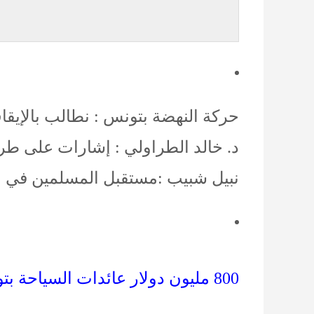
حركة النهضة بتونس : نطالب بالإيق
د. خالد الطراولي : إشارات على ط
نبيل شبيب :مستقبل المسلمين في ال
800 مليون دولار عائدات السياحة بتونس في النصف الأول