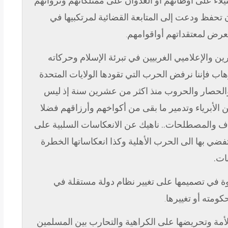
تيلاء على أوطانهم أو العدوان على ممتلكاتهم وثرواتهم
يمة دون تحفظ ودعت إلى المتابعة القضائية لمرتكبيها في
تعرض لمعتقداتهم أواقوامهم
.
ن والإعلاميي الغربيين في تبرئة الإسلام وحركاته
ب فإننا نرفض الحرب التي تقودها الولايات المتحدة
الحصار والحروب منذ اكثر من عشرين سنة إذ ليس
ين الأبرياء وتدمير ما بقى من أكواخهم وأرزاقهم فضلا
ف والمصطلحات.. ناهيك عن الانعكاسات السلبية على
تفضي بها الى الحرب الأهلية وكذا انعكاساتها الخطرة
ات.
وة في تصميمها على تغيير نظام دولة مستقلة في
ومته أو تغييرها
.
مة وتحريضها على الكراهية والتحارب بين المسلمين