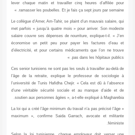
lever chaque matin et travailler cinq heure
ramasser les poubelles. Et je fais ça sept jo
Le collègue d’Amer, Am-Tahir, se plaint d’un mau
met parfois « jusqu’à quatre mois » pour arri
salaire couvre ses dépenses de nourriture, expl
économise un petit peu pour payer les fa
d’électricité, et pour certains médicaments q
pas dans les 
Ces senior tunisiens ne sont pas les seuls à tra
l’âge de la retraite, explique le professeur
l’université de Tunis Hafidha Chejir. « Cela e
d’une véritable sécurité sociale et au man
soutien aux personnes âgées », a-t-elle expli
« La loi qui a créé l’âge minimum du travail n’a p
maximum », confirme Saida Garrach, avoca
Selon la loi tunisienne, chaque employeur 