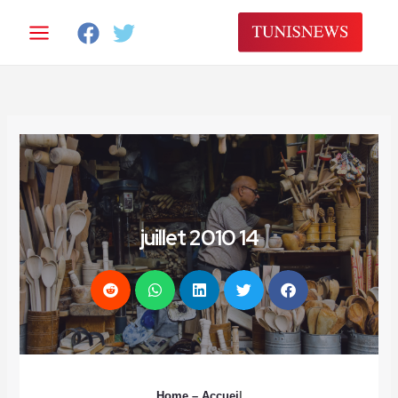
14 juillet 2010
Home
– Accuei
l