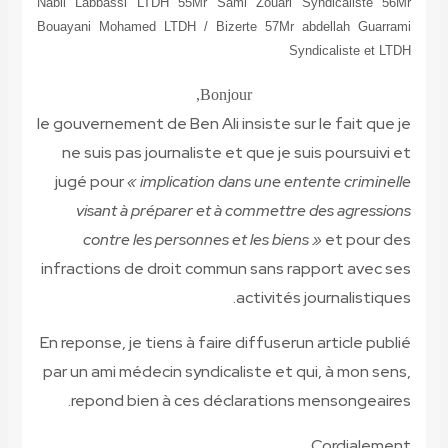
Nabil Labbassi LTDH 55Mr Sami Zouari Sy
Bouayani Mohamed LTDH / Bizerte 57Mr ab
Synd
Bonjour,
le gouvernement de Ben Ali insiste sur 
ne suis pas journaliste et que je su
jugé pour
« implication dans une ent
visant à préparer et à commettre 
contre les personnes et les biens
infractions de droit commun sans rap
activités j
En reponse, je tiens à faire diffuserun
par un ami médecin syndicaliste et qu
repond bien à ces déclarations m