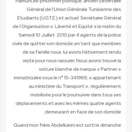
Harouni,
ex-prisonnier politique, anc
Général de l’Union Générale T
Etudiants (U.G.T.E.) et actuel Secr
de l’Organisation « Liberté et Equit
Samedi 10 Juillet 2010 par 4 agent
civile de quitter son domicile,
en tant
de sa famille nous lui avons hâ
visite pour nous rassurer. Nous a
voiture blanche de marqu
immatriculée sous le n° 15-341969, 
au ministère du Transport » ;
mobilisée pour le poursuivre
déplacements et avec les mêmes q
demeurant en face de 
Quand mon frère Abdelkarim est sort