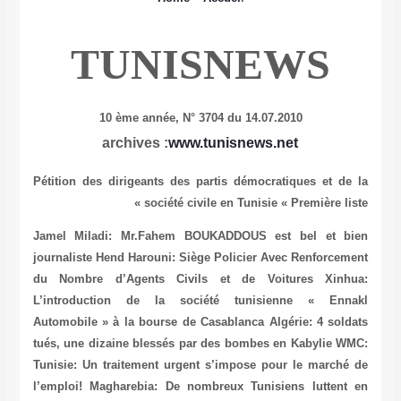
TUNISNE
10 ème année,
N° 3704 du 14.07.
www.tunisnews.
Pétition des dirigeants des partis démocra
société civile en Tunisie 
Jamel Miladi: Mr.Fahem BOUKADDOUS es
journaliste
Hend Harouni: Siège Policier Av
du Nombre d’Agents Civils et de V
L’introduction de la société tunisi
Automobile » à la bourse de Casablanca
Al
tués, une dizaine blessés par des bombes 
Tunisie: Un traitement urgent s’impose po
l’emploi!
Magharebia: De nombreux Tunisi