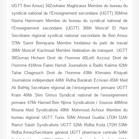
UGTT Ben Arous) 34Zouhaier Maghzaoui Memb
syndicat national de l’Enseignement seconda
Naima Hammami Membre du bureau du syndi
l’Enseignement secondaire (UGTT) 36Mr 
Secrétaire régional syndicat national seconda
37Mr Samir Berrayana Membre fondateur du p
38Mr Moncef Kachroud Membre fédération de
39Osman Hichem Droit de l’homme 40Lotfi 
l’homme 41Mme Faten Hamdi Journaliste à Ra
Tahar Chagrouch Droit de l’homme 43Mr K
Journaliste indépendant 44Mr Ridha Barakati E
Ali BelHaj Secrétaire régional de l’enseignem
Kram 46Mr Slim Ghriss Syndicat national de
primaire 47Mr Hamed Ben Njima Syndicaliste
Mouna Abid Syndicaliste 49Mr Mahmoud Ac
bureau régional UGTT Tunis 50Mr Ahmed Gu
Ramzi Salah Syndicaliste UGTT 52Mr Ridha 
Ridha AmeurSecrétaire général UGTT pharmac