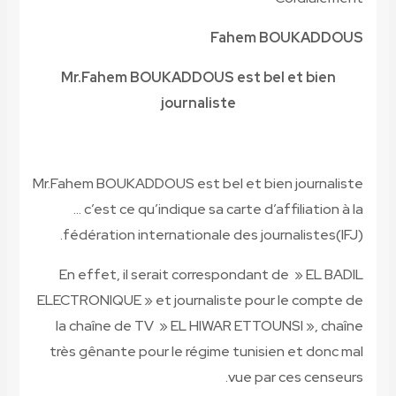
Fahem 
Mr.Fahem BOUKADDOUS est bel
journaliste
Mr.Fahem BOUKADDOUS est bel et bie
… c’est ce qu’indique sa carte d’a
fédération internationale des jour
En effet, il serait correspondant
ELECTRONIQUE » et journaliste pour
la chaîne de TV » EL HIWAR ETTOU
très gênante pour le régime tunisi
vue par