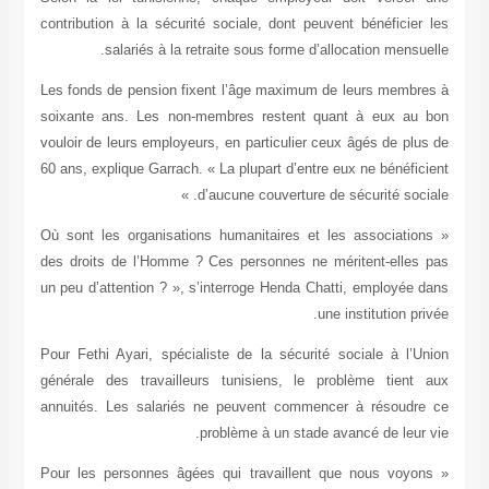
contribution à la sécurité sociale, dont peuve
salariés à la retraite sous forme d’all
Les fonds de pension fixent l’âge maximum de
soixante ans. Les non-membres restent qua
vouloir de leurs employeurs, en particulier ceu
60 ans, explique Garrach. « La plupart d’entre e
d’aucune couverture de s
« Où sont les organisations humanitaires et le
des droits de l’Homme ? Ces personnes ne mé
un peu d’attention ? », s’interroge Henda Chat
une 
Pour Fethi Ayari, spécialiste de la sécurité 
générale des travailleurs tunisiens, le pr
annuités. Les salariés ne peuvent commence
problème à un stade av
« Pour les personnes âgées qui travaillent q