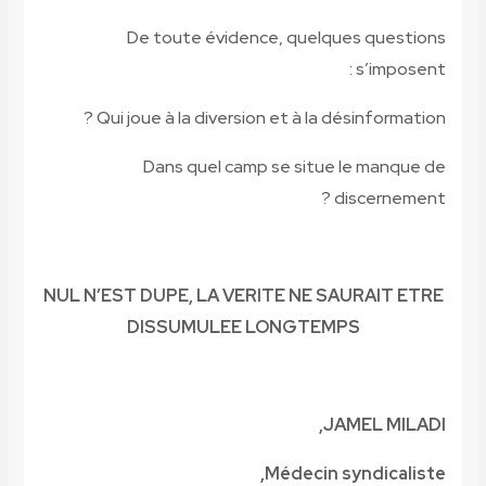
De toute évidence, quelq
Qui joue à la diversion et à la d
Dans quel camp se situe
NUL N’EST DUPE, LA VERITE NE S
DISSUMULEE LONGTEM
J
Médecin 