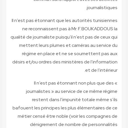
j
Il n’est pas étonnant que les autorit
ne reconnaissent pas à Mr. F. 
qualité de journaliste puisqu’il n’est 
mettent leurs plumes et caméras 
régime en place et ne se soume
désirs et/ou ordres des ministères de
et
Il n’est pas étonnant non 
journalistes » au service de 
restent dans l’impunité tot
bafouent les principes les plus élém
métier censé être noble (voir les
dénigrement de nombre de 