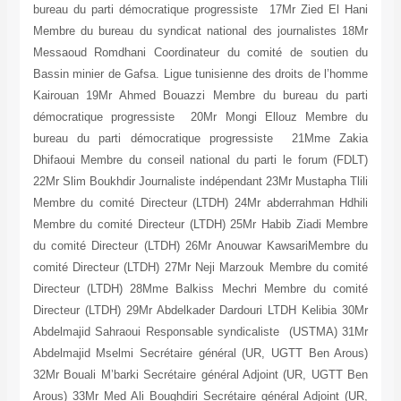
bureau du parti démocratique progressiste 1
Membre du bureau du syndicat national des j
Messaoud Romdhani Coordinateur du comit
Bassin minier de Gafsa. Ligue tunisienne des 
Kairouan 19Mr Ahmed Bouazzi Membre du b
démocratique progressiste 20Mr Mongi El
bureau du parti démocratique progressis
Dhifaoui Membre du conseil national du parti
22Mr Slim Boukhdir Journaliste indépendant 23
Membre du comité Directeur (LTDH) 24Mr abd
Membre du comité Directeur (LTDH) 25Mr Hab
du comité Directeur (LTDH) 26Mr Anouwar K
comité Directeur (LTDH) 27Mr Neji Marzouk 
Directeur (LTDH) 28Mme Balkiss Mechri M
Directeur (LTDH) 29Mr Abdelkader Dardouri L
Abdelmajid Sahraoui Responsable syndicalis
Abdelmajid Mselmi Secrétaire général (UR, 
32Mr Bouali M’barki Secrétaire général Adjoi
Arous) 33Mr Med Ali Boughdiri Secrétaire géné