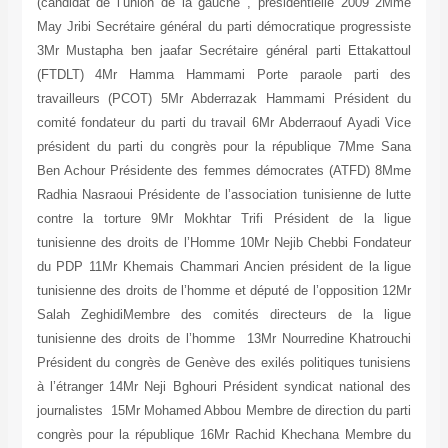
(candidat de l’union de la gauche , présiden
May Jribi Secrétaire général du parti démocrat
3Mr Mustapha ben jaafar Secrétaire général p
(FTDLT) 4Mr Hamma Hammami Porte para
travailleurs (PCOT) 5Mr Abderrazak Hamma
comité fondateur du parti du travail 6Mr Abde
président du parti du congrès pour la répu
Ben Achour Présidente des femmes démocra
Radhia Nasraoui Présidente de l’association tu
contre la torture 9Mr Mokhtar Trifi Présid
tunisienne des droits de l’Homme 10Mr Nejib 
du PDP 11Mr Khemais Chammari Ancien présid
tunisienne des droits de l’homme et député de 
Salah ZeghidiMembre des comités directe
tunisienne des droits de l’homme 13Mr Nourr
Président du congrès de Genève des exilés pol
à l’étranger 14Mr Neji Bghouri Président synd
journalistes 15Mr Mohamed Abbou Membre de di
congrès pour la république 16Mr Rachid Khe