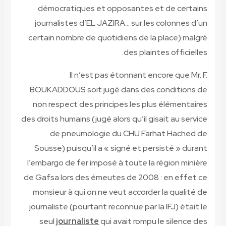
démocratiques et opposantes e
journalistes d’EL JAZIRA… sur les
certain nombre de quotidiens de la
des plaint
Il n’est pas étonnant enc
BOUKADDOUS soit jugé dans des c
non respect des principes les plu
des droits humains (jugé alors qu’il gi
de pneumologie du CHU Farh
Sousse) puisqu’il a « signé et per
l’embargo de fer imposé à toute la 
de Gafsa lors des émeutes de 2008 
monsieur à qui on ne veut accorder
journaliste (pourtant reconnue par l
seul
journaliste
qui avait rompu 