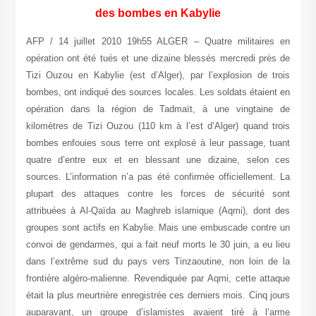
des bombes en Kabylie
AFP / 14 juillet 2010 19h55 ALGER – Quatr
opération ont été tués et une dizaine blessés
Tizi Ouzou en Kabylie (est d’Alger), par l’ex
bombes, ont indiqué des sources locales. Les s
opération dans la région de Tadmaït, à u
kilomètres de Tizi Ouzou (110 km à l’est d’Al
bombes enfouies sous terre ont explosé à leu
quatre d’entre eux et en blessant une diz
sources. L’information n’a pas été confirmée o
plupart des attaques contre les forces d
attribuées à Al-Qaïda au Maghreb islamique 
groupes sont actifs en Kabylie. Mais une emb
convoi de gendarmes, qui a fait neuf morts le 3
dans l’extrême sud du pays vers Tinzaoutine
frontière algéro-malienne. Revendiquée par Aq
était la plus meurtrière enregistrée ces dernier
auparavant, un groupe d’islamistes avaien