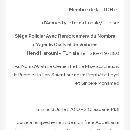
Membre d
d’Amnesty internatio
Siège Policier Avec Renforcemen
d’Agents Civils et de Voitu
Hend Harouni – Tunisie
Tél. 
Au Nom d’Allah Le Clément et Le Mis
la Prière et la Paix Soient sur notre 
et Sin
Tunis le 13 Juillet 2010 – 2
Suite à l’empêchement de mon frè