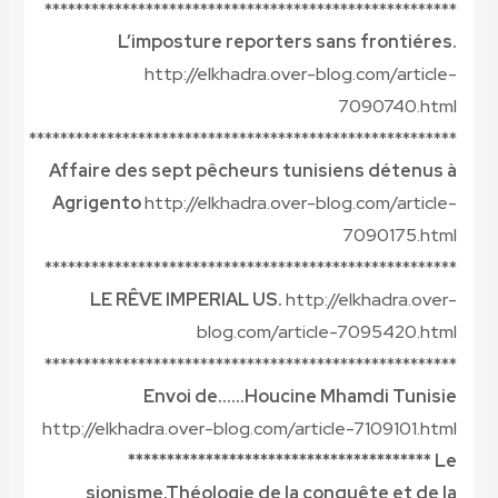
*****************************************************
L’imposture reporters sans frontiéres.
http://elkhadra.over-blog.com/article-
7090740.html
*******************************************************
Affaire des sept pêcheurs tunisiens détenus à
Agrigento
http://elkhadra.over-blog.com/article-
7090175.html
*****************************************************
LE RÊVE IMPERIAL US.
http://elkhadra.over-
blog.com/article-7095420.html
*****************************************************
Envoi de……Houcine Mhamdi Tunisie
http://elkhadra.over-blog.com/article-7109101.html
*************************************** Le
sionisme.Théologie de la conquête et de la