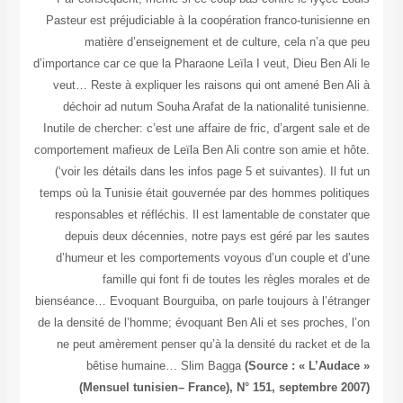
Pasteur est préjudiciable à la coopération franco-tunisienne en
matière d’enseignement et de culture, cela n’a que peu
d’importance car ce que la Pharaone Leïla I veut, Dieu Ben Ali le
veut… Reste à expliquer les raisons qui ont amené Ben Ali à
déchoir ad nutum Souha Arafat de la nationalité tunisienne.
Inutile de chercher: c’est une affaire de fric, d’argent sale et de
comportement mafieux de Leïla Ben Ali contre son amie et hôte.
(‘voir les détails dans les infos page 5 et suivantes). Il fut un
temps où la Tunisie était gouvernée par des hommes politiques
responsables et réfléchis. Il est lamentable de constater que
depuis deux décennies, notre pays est géré par les sautes
d’humeur et les comportements voyous d’un couple et d’une
famille qui font fi de toutes les règles morales et de
bienséance… Evoquant Bourguiba, on parle toujours à l’étranger
de la densité de l’homme; évoquant Ben Ali et ses proches, l’on
ne peut amèrement penser qu’à la densité du racket et de la
bêtise humaine…
Slim Bagga
(Source : « L’Audace »
(Mensuel tunisien– France), N° 151, septembre 2007)