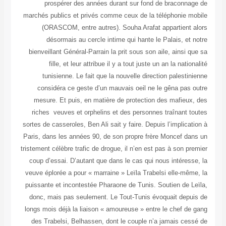
prospérer des années durant sur fond de braconnage de
marchés publics et privés comme ceux de la téléphonie mobile
(ORASCOM, entre autres). Souha Arafat appartient alors
désormais au cercle intime qui hante le Palais, et notre
bienveillant Général-Parrain la prit sous son aile, ainsi que sa
fille, et leur attribue il y a tout juste un an la nationalité
tunisienne. Le fait que la nouvelle direction palestinienne
considéra ce geste d’un mauvais oeil ne le gêna pas outre
mesure. Et puis, en matière de protection des mafieux, des
riches veuves et orphelins et des personnes traînant toutes
sortes de casseroles, Ben Ali sait y faire. Depuis l’implication à
Paris, dans les années 90, de son propre frère Moncef dans un
tristement célèbre trafic de drogue, il n’en est pas à son premier
coup d’essai. D’autant que dans le cas qui nous intéresse, la
veuve éplorée a pour « marraine » Leïla Trabelsi elle-même, la
puissante et incontestée Pharaone de Tunis. Soutien de Leïla,
donc, mais pas seulement. Le Tout-Tunis évoquait depuis de
longs mois déjà la liaison « amoureuse » entre le chef de gang
des Trabelsi, Belhassen, dont le couple n’a jamais cessé de