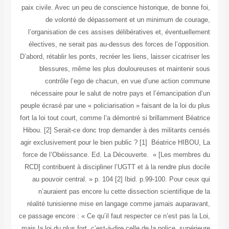
paix civile. Avec un peu de conscience historique, de bonne foi,
de volonté de dépassement et un minimum de courage,
l’organisation de ces assises délibératives et, éventuellement
électives, ne serait pas au-dessus des forces de l’opposition.
D’abord, rétablir les ponts, recréer les liens, laisser cicatriser les
blessures, même les plus douloureuses et maintenir sous
contrôle l’ego de chacun, en vue d’une action commune
nécessaire pour le salut de notre pays et l’émancipation d’un
peuple écrasé par une « policiarisation » faisant de la loi du plus
fort la loi tout court, comme l’a démontré si brillamment Béatrice
Hibou. [2] Serait-ce donc trop demander à des militants censés
agir exclusivement pour le bien public ?
[1] Béatrice HIBOU, La
force de l’Obéissance. Ed. La Découverte. « [Les membres du
RCD] contribuent à discipliner l’UGTT et à la rendre plus docile
au pouvoir central. » p. 104 [2] Ibid. p.99-100. Pour ceux qui
n’auraient pas encore lu cette dissection scientifique de la
réalité tunisienne mise en langage comme jamais auparavant,
ce passage encore : « Ce qu’il faut respecter ce n’est pas la Loi,
mais la loi du plus fort, c’est-à-dire celle de la police, supérieure