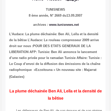
TUNISNEWS
8 ème année,
N° 2669 du13.09.2007
archives :
www.tunisnews.net
L’Audace: La plume déchainée: Ben Ali, Leïla et la densité
de la bêtise
L’Audace: Le rouleau compresseur 2009 arrive
droit sur nous :POUR DES ETATS GENERAUX DE LA
LIBERATION
AFP: Tunisie: Ben Ali annonce le lancement
d’une radio privée pour le ramadan
Tunisie Affaire: Tunisie :
Le Coup d’envoi de la diffusion des émissions de la chaîne
radiophonique »Ezzeitouna »
Un nouveau site : Majarrat
(Galaxies)
La plume déchainée
Ben Ali, Leïla et la densité de
la bêtise
Les défenseurs de Ben Ali, de son épouse et de son régime