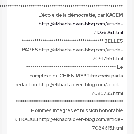
***********************************************************
L’école de la démocratie, par KACEM
http://elkhadra.over-blog.com/article-
7103626.html
***************************************
BELLES
PAGES
http://elkhadra.over-blog.com/article-
7091755.html
*******************************************
Le
complexe du CHIEN.M.Y
*Titre choisi par la
rédaction. http://elkhadra.over-blog.com/article-
7085735.html
***************************************************
Hommes intégres et mission honorable
K.TRAOULI http://elkhadra.over-blog.com/article-
7084615.html