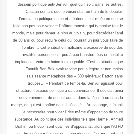
dessein politique anti-Ben Ali, quel qu’il soit, sans les autres.
Chacun sentant que le voisin était en train de le doubler,
l’émulation politique saine et créatrice s’est muée en course
folle non pas pour vaincre l’infâme monstre qui tyrannise tout le
monde, mais pour damer le pion au voisin, pour discréditer l’ami
de 30 ans ou pour réduire celui qui pourrait un jour vous faire de
l’ombre. .. Cette situation malsaine a exacerbé de sourdes
rivalités personnelles, peu à peu transformées en hostilité
implacable, voire en haine inexpugnable. C’est la situation que
Taoufik Ben Brik avait reprise par la légère et non moins
saisissante métaphore des « 300 généraux Patton sans
troupes… » Pendant ce temps-là, Ben Ali agissait pour
structurer l’espace politique à sa convenance. Il décidait ainsi
souverainement de qui est admis dans la légalité ou dans la
marge, de qui est confiné dans l’illégalité… Au passage, il faisait
le nécessaire pour vider l’idée même d’opposition de toute
substance. Au point que des individus tels que Harmel, Ahmed
Brahim ou Inoubli sont qualifiés d’opposants, alors que l’ATFD
est financée par l’argent de la présidence… On aura tout vu !