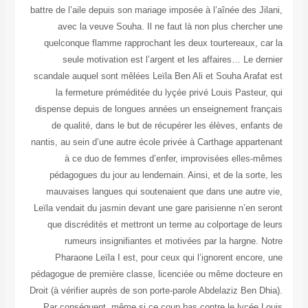
battre de l’aile depuis son mariage imposée à l’aînée des Jilani,
avec la veuve Souha. Il ne faut là non plus chercher une
quelconque flamme rapprochant les deux tourtereaux, car la
seule motivation est l’argent et les affaires… Le dernier
scandale auquel sont mêlées Leïla Ben Ali et Souha Arafat est
la fermeture préméditée du lyçée privé Louis Pasteur, qui
dispense depuis de longues années un enseignement français
de qualité, dans le but de récupérer les élèves, enfants de
nantis, au sein d’une autre école privée à Carthage appartenant
à ce duo de femmes d’enfer, improvisées elles-mêmes
pédagogues du jour au lendemain. Ainsi, et de la sorte, les
mauvaises langues qui soutenaient que dans une autre vie,
Leïla vendait du jasmin devant une gare parisienne n’en seront
que discrédités et mettront un terme au colportage de leurs
rumeurs insignifiantes et motivées par la hargne. Notre
Pharaone Leïla I est, pour ceux qui l’ignorent encore, une
pédagogue de première classe, licenciée ou même docteure en
Droit (à vérifier auprès de son porte-parole Abdelaziz Ben Dhia).
Par conséquent, même si ce coup bas contre le lyçée Louis