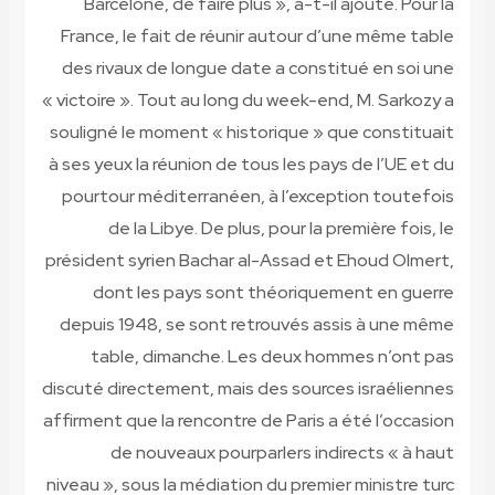
Barcelone, de faire plus », a-t-il ajouté. Pour la
France, le fait de réunir autour d’une même table
des rivaux de longue date a constitué en soi une
« victoire ». Tout au long du week-end, M. Sarkozy a
souligné le moment « historique » que constituait
à ses yeux la réunion de tous les pays de l’UE et du
pourtour méditerranéen, à l’exception toutefois
de la Libye. De plus, pour la première fois, le
président syrien Bachar al-Assad et Ehoud Olmert,
dont les pays sont théoriquement en guerre
depuis 1948, se sont retrouvés assis à une même
table, dimanche. Les deux hommes n’ont pas
discuté directement, mais des sources israéliennes
affirment que la rencontre de Paris a été l’occasion
de nouveaux pourparlers indirects « à haut
niveau », sous la médiation du premier ministre turc