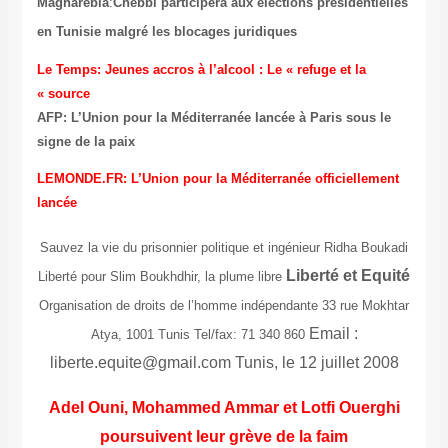
Magharebia
:
Chebbi participera aux élections présidentielles
en Tunisie malgré les blocages juridiques
Le Temps: Jeunes accros à l’alcool : Le « refuge et la
source »
AFP: L’Union pour la Méditerranée lancée à Paris sous le
signe de la paix
LEMONDE.FR: L’Union pour la Méditerranée officiellement
lancée
Sauvez la vie du prisonnier politique et ingénieur Ridha Boukadi
Liberté et Equité
Liberté pour Slim Boukhdhir, la plume libre
Organisation de droits de l’homme indépendante 33 rue Mokhtar
Email :
Atya, 1001 Tunis Tel/fax: 71 340 860
liberte.equite@gmail.com
Tunis, le 12 juillet 2008
Adel Ouni, Mohammed Ammar et Lotfi Ouerghi
poursuivent leur grève de la faim