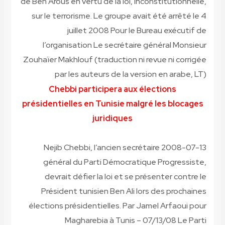
de Ben Arous en vertu de la loi, inconstitutionnelle,
sur le terrorisme. Le groupe avait été arrêté le 4
juillet 2008 Pour le Bureau exécutif de
l’organisation
Le secrétaire général Monsieur
Zouhaïer Makhlouf
(traduction ni revue ni corrigée
par les auteurs de la version en arabe, LT)
Chebbi participera aux élections
présidentielles en Tunisie malgré les blocages
juridiques
2008-07-13 Nejib Chebbi, l’ancien secrétaire
général du Parti Démocratique Progressiste,
devrait défier la loi et se présenter contre le
Président tunisien Ben Ali lors des prochaines
élections présidentielles. Par Jamel Arfaoui pour
Magharebia à Tunis – 07/13/08 Le Parti