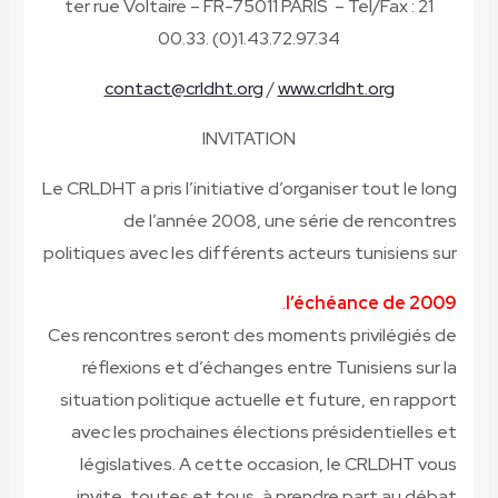
21 ter rue Voltaire – FR-75011 PARIS – Tel/Fax :
00.33. (0)1.43.72.97.34
contact@crldht.org
/
www.crldht.org
INVITATION
Le CRLDHT a pris l’initiative d’organiser tout le long
de l’année 2008, une série de rencontres
politiques avec les différents acteurs tunisiens sur
.
l’échéance de 2009
Ces rencontres seront des moments privilégiés de
réflexions et d’échanges entre Tunisiens sur la
situation politique actuelle et future, en rapport
avec les prochaines élections présidentielles et
législatives. A cette occasion, le CRLDHT vous
invite, toutes et tous, à prendre part au débat