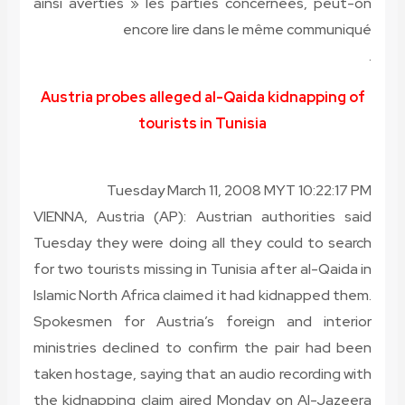
ainsi averties » les parties concernées, peut-on
encore lire dans le même communiqué
.
Austria probes alleged al-Qaida kidnapping of
tourists in Tunisia
Tuesday March 11, 2008 MYT 10:22:17 PM
VIENNA, Austria (AP): Austrian authorities said
Tuesday they were doing all they could to search
for two tourists missing in Tunisia after al-Qaida in
Islamic North Africa claimed it had kidnapped them.
Spokesmen for Austria’s foreign and interior
ministries declined to confirm the pair had been
taken hostage, saying that an audio recording with
the kidnapping claim aired Monday on Al-Jazeera