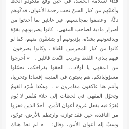
فداء لسلامة الجسد، في حين وقع منْكودُو الحظّ
وأغلبُهم من كبار السنّ تحت رحمة الأعوان، فدكّوهم
دكّا، وعصفوا بمجالسهم، غير عابئين بما أحدثوا من
أضرار مادية لصاحب المقهى. كانوا يضربونهم بقوّة
ويدفعونهم بشدّة، يؤدبونهم أو يتشفّون منهم، كما لو
كانوا من كبار المجرمين العُتاة ، وكانوا يصرخون
فيهم ببذيء اللفظ وغريب النّعت قائلين : » اُخرجوا
من المقهى يا أولاد…، الحقوا بفراخكم، تحمّلوا
مسؤولياتكم، هم يعيثون في المدينة إفسادا وتخريبا،
وأنتم هنا عاكفون مقامرون « . وهكذا شُرّد القومُ
وتحوّل المقهي في لحظات إلى خلاء مُقْفر لا بُوم
يُغرّدُ فيه بفعل غزوة أعوان الأمن. أحدُ الذين قفزوا
من النافذة، حين فقد توازنه وارتطم بالأرض، توجّع،
وسبّ إله أعوان الأمن، وقال: » لم تعدْ هناك