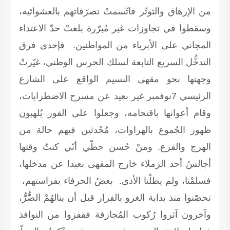
من الإرهاق والتوتّر فاتّسمتْ تصرّفاتهم بالعشوائية،
وسقطوا في تجاوزات غير مُبرّرة بلغتْ حدّ الاعتداء
المجاني على الأبرياء من المواطنين. فإحدى فرق
التدخُّل السريع التابعة لسلك الحرس الوطني، غيّرتْ
وجهتها نحو مقهى النسيم الواقع على الشارع
الرئيسي 7نوفمبر غير بعيد عن مسرح الاضطرابات،
وقام أعوانها باقتحامه، وجعلوا على الفور يُلهبون
ظهور الجُموع بالهراوات، مُحْدثين فيهم حالة من
الهرج والفزع. ومنْ حُسن حظّي أنّي كنتُ وقتها
أجالسُ أحد الزملاء خارج المقهى بعيدا عن مدخلها،
فسلمْنا، ولم يطلْنا الأذى. بعضُ الحرفاء بفراستهم،
تحصّنوا منذ بداية الغزو بالفرار قبل أن ينالهُمْ الضُّرُّ،
وآخرون آثروا رُكوب المُجازفة فقفزوا من النوافذ