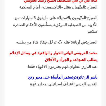
قناة البي بي سي تستضيف الشيخ راشد الغنوشي
الصباح :المتّهمان بقتل «التاكسيست» أمام المحكمة
الصباح:المتّهمون بالاستيلاء على ما يفوق 5 مليارات من
الأدوية من الصيدلية المركزية يستأنفون الأحكام الصادرة
ضدّهم
الصباح:في أريانة: قتله لأنّه تدخّل لإنقاذ فتاة من بطشه
محمد العروسي الهاني:الحوار و الواقعية في وسائل الإعلام
يتطلب الشجاعة و الجرأة و الأخلاق
عبد الباري عطوان:انهم يحترمون الاقوياء فقط
ياسر الزعاترة:وتستمر المأساة على معبر رفح
القدس العربي:اعتراف اسرائيلي بمجازر غزة