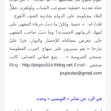
حياة تعددية حقيقية تستوعب الشباب وتُؤطره، تظلُّ
البلاد محكومة على الدوام بجاذبية العنف الأهوج.
قلتُ له: » حسنا، ولكنْ ما ذنبُ حرفاء المقهى حتّى
تُنتهك حُرماتهم الجسدية؟ وما ذنبُ صاحب المقهى
حتّى تتعرض مصالحُه للإخسار والبوار، فردّ عليّ
مازحا: « هم يسيرون على منهاج: اضرب القطوسة
تستحى العروسة « .
يتبع جيلاني العبدلي: كاتب
صحفي
Email :
http://joujou314.frblog.net
Blog :
joujoutar@gmail.com
في الرد عن صابر « التونسي » وحده