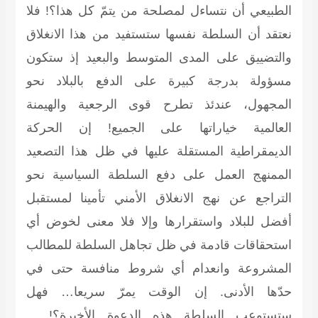
الطبيعي أن نتساءل لمصلحة من يتمّ كل هذا؟! فلا
نعتقد أن السلطة نفسها ستستفيد من هذا الانغلاق
والتضييق على المدى المتوسط والبعيد إذ ستكون
مسؤولة بدرجة كبيرة على الدفع بالبلاد نحو
المجهول، عندئذ تطرح قوى الرجعية والهيمنة
العالمية خياراتها على الجميع! إن الحركة
الديمقراطية المستقلة عليها في ظل هذا التصعيد
الممنهج العمل على دفع السلطة السياسية نحو
التراجع عن نهج الانغلاق الأمني تأمينا لمستقبل
أفضل للبلاد واستقرارها وإلا فلا معنى لخوض أي
استحقاقات قادمة في ظل تجاهل السلطة للمطالب
المشروعة وانعدام أي شروط منافسة حتى في
حدّها الأدنى. إن الوقت يمرّ سريعا… فهل
ستستوعب السلطة هذه الدعوة الأخيرة؟!