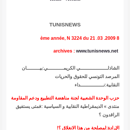
TUNISNEWS
8 ème année, N 3224 du 21 .03 .2009
archives
:
www.tunisnews.net
الشاذلـــــــــــــــــــي الكريمـــــــــــي:بيـــــــــان
المرصد التونسي للحقوق والحريات
النقابية:نــــــــــــــــداء
حزب الوحدة الشعبية لجنة مناهضة التطبيع ودعم المقاومة
منتدى » الديمقراطية النقابية و السياسية :فمتى يستفيق
الراقدون ؟
الإرادة:لمصلحة من هذا الانغلاق ؟!