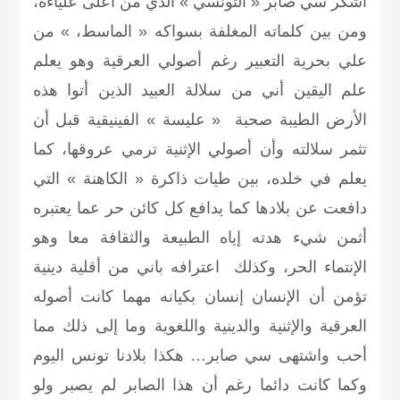
أشكر سي صابر « التونسي » الذي من أعلى علياءه،
ومن بين كلماته المغلفة بسواكه « الماسط، » من
علي بحرية التعبير رغم أصولي العرقية وهو يعلم
علم اليقين أني من سلالة العبيد الذين أتوا هذه
الأرض الطيبة صحبة « عليسة » الفينيقية قبل أن
تثمر سلالته وأن أصولي الإثنية ترمي عروقها، كما
يعلم في خلده، بين طيات ذاكرة « الكاهنة » التي
دافعت عن بلادها كما يدافع كل كائن حر عما يعتبره
أثمن شيء هدته إياه الطبيعة والثقافة معا وهو
الإنتماء الحر، وكذلك اعترافه باني من أقلية دينية
تؤمن أن الإنسان إنسان بكيانه مهما كانت أصوله
العرقية والإثنية والدينية واللغوية وما إلى ذلك مما
أحب واشتهى سي صابر… هكذا بلادنا تونس اليوم
وكما كانت دائما رغم أن هذا الصابر لم يصبر ولو