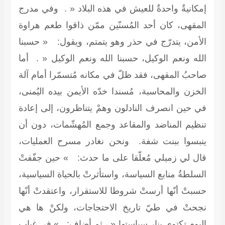
إمكانيةٌ واحدةٌ للعيش في هذه البلاد « . وفي مدرج
المقهى، كان أحد المُسنّين ممّن ذاقوا طعم هراوة
الأمن، يتدرّج في حذر وهو يتمتم، ويقول: « حسبنا
الله ونعم الوكيل، حسبنا الله ونعم الوكيل « . أما
صاحبُ المقهى، فقد ظلّ في مكانه مُتسمّرا أمام آلة
الخزن والمحاسبة، مُسندا خدّه الأيمن بيده اليُمنى،
في حين انصرف النادلون وهمْ يتناظرون، إلى إعادة
تنظيم المناضد والمقاعد وجمع المُهشّمات، دون أن
ينبسوا ببنت شفة. ونحن نغادر مسرح العمليات،
قال لي زميلي مُعلّقا على ما حدث: » حين جفّفتْ
السلطةُ منابع السياسة، واستأثرتْ بالحياة السياسية،
حسبتْ أنّها أرستْ شروطا للاستقرار، واعتقدتْ أنّها
نجحتْ في طيّ تاريخ الاحتجاجات، ولكنْ ها هي
اليوم تكتوي بنار سياستها « ، ثم أضاف: » في غياب