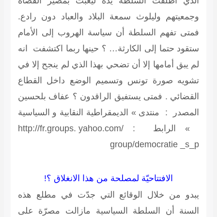
الذي أطلقت السلطة يده ليعبث بمصير القضاة
وجمعيتهم وليلوث سمعة البلاد والعباد دون رادع.
فمتى تفهم السلطة أن سياسة الهروب إلى الأمام
ستقود حتما إلى الكارثة… ؟ حينها ربما اكتشفت انه
لم يبق أمامها إلا أن تضحي بهذا الذي لم ينجح إلا في
تشويه صورة تونس وتسميم الوضع داخل القطاع
القضائي . فمتى يستفيق الراقدون ؟ عفاف بلحسين
المصدر : منتدى » الديمقراطية النقابية و السياسية
»
الرابط : http://fr.groups. yahoo.com/
group/democratie _s_p
الافتتاحيّة
لمصلحة من هذا الانغلاق ؟!
يبدو من خلال الوقائع التي جدّت في مطلع هذه
السنة أن السلطة السياسية مازالت مصرّة على