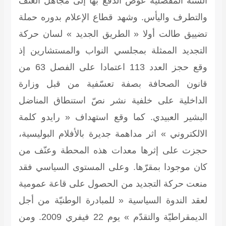
السنة المفصلية عوض الدفع بها إلى مجاهل العنف
والتطرف واليأس. وشهد قطاع الإعلام بدوره حملة
تضييق طالت أولا « الطريق الجديد » لسان حركة
التجديد الممثلة بمجلسي النواب والمستشارين إذ
وقع حجز العدد 113 اعتمادا على الفصل 63 من
قانون الصحافة بصفة تعسّفية من قبل وزارة
الداخلية على خلفية نشر نصّ استنطاق المناضل
البشير العبيدي. كما وقع استهداف « رايدو كلمة
الالكتروني » اثر مداهمة جديرة بالأفلام البوليسية،
حجزت على إثرها معدات هذه المحطة وعنّف من
كان موجودا بمقرّها. وعلى المستوى السياسي فقد
منعت حركة التجديد من الحصول على قاعة عمومية
لعقد الندوة السياسية « للمبادرة الوطنيّة من أجل
الديمقراطيّة والتقدّم » يوم 22 فيفري 2009. ومن