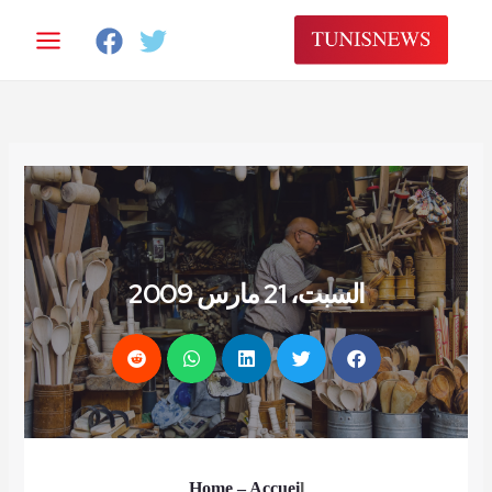
خطي
لى
لمحتوى
السبت، 21 مارس 2009
Home
– Accuei
l