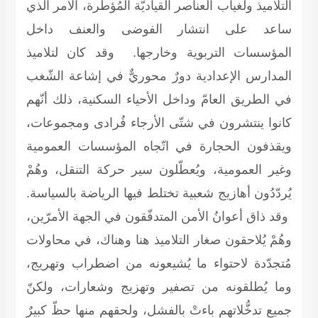
التلاميذ ولغياب العناصر القياديّة المُؤطرة، الأمر الذي
ساعد على انتشار الفوضى والعنف داخل
المؤسسات التربوية وخارجها. وقد كان لتلاميذ
المدارس الإعدادية دورٌ محوريٌّ في إشاعة الشّغب
في الطريق العامّ وداخل الأحياء السكنية، ذلك أنّهم
كانوا ينتشرون في شتّى الأرجاء فُرادى ومجموعات،
ويقذفون الحجارة في اتّجاه المؤسسات العمومية
وغير العمومية، ويُعطّلون سير حركة التنقل، وهُمْ
يُردّدُون أهازيج شعبية تختلط فيها الرياضة بالسياسة.
وقد ذاق أعوانُ الأمن المتدفّقون في الجهة الأمرّين،
وهُمْ يُلاحقون صغار التلاميذ هنا وهناك، في محاولات
مُتجدّدة لاحتواء ما يُشيعونه من اضطراب وتهريج،
وما يُطلقونه من تصفير وتهزيج وشعارات، ولكنّ
جميع تدخُّلاتهم باءتْ بالفشل، ولحقهم منها حظّ كبيرٌ