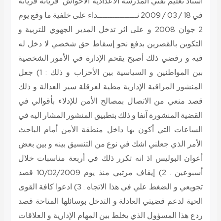
استاذ تعليم تقني
المدرسة الاعدادية الاحواش فريانة فريانة
في 18 / 03 / 2009
نــــــــــــــــداء
على خلفية ما وقع يوم
2 جوان 2008 و على اثر تدخل المدير الجهوي للتربية و
التكوين بالقصرين بدفع نحو إسقاط حق شخصي لا دخل له
فيه و رفضي ذلك أصبح يقحم الإدارة في الأمور الشخصية
بين المواطنين و السياسية بين الأحزاب و ذلك : 1) جعل
المنشور المراقبة الإدارية مطية لعرقلة سير العدالة و ذلك
قصد منعي من الاتصال بمصالح الأمن للإدلاء بأقوالي في
القضية المنشورة آنفا و ذلك بتطبيق المنشور المشار اليه في
الساعات التي أكون بها داخل منطقة الأمن أمام الباحث
الأمر الذي جعلني اشك في نوع من التنسيق بينه و بين بعض
أعوان البوليس اذ انه تكرر ذلك في أربعة مناسبات خلال
أسبوعين . 2) إيقاف مرتبي منذ يوم 10/02/2009 قصد
تجويعي و الضغط علي في هذا الاتجاه . 3) ادعوا كافة القوى
الحية لدعم قضيتي العادلة و التدخل بوسائلها المتاحة قصد
ردع هذا المسؤول الذي يخلط بين المهام الإدارية و العلاقات