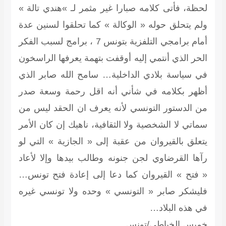
لحظة، فأتى كلامه صبارا غير مثمر لـ »هندي تالة »
ولم يتحلق حوله « الوكالة » كما تحلقوا لسنين عدة
أمام برامجي التلفزية بتونس 7 ، برامج لسبب الفكر
الحر الذي أنتمي إليه أوقفت بتهمة يعرفها الراسخون
في سياسة بلادي الداخلية… سامح الله صابر الذي
أظهر بكلامه في شأني أنه اقل رحمة وسعة صدر
من الدستور التونسي لأنه يعرف ان الحقد ليس من
سماتي لا الشخصية ولا الثقافية، ناهيك إن كان الأمر
يتعلق بالقيروان من عقبة إلى « الجازية » التي لو
رآها القرضاوي لجن جنونه وطالب بيدها وإلا لأعاد
« فتح » القيروان كما دعا إلى إعادة فتح تونس…
فليشكر صابر « التونسي » وحده ولا تونسي غيره
في هذه البلاد…
خميس الخياطي/تونس