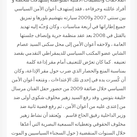
أفراد عائلته وحرفاءه ، فقد إستهدف أعوان الأمن السياسي
بين سنتي 2007 و2009 سيارته بتهشيم بلورها و تمزيق
جميع إطاراتها في أربعة مناسبات ، وكان وُجـّه إليه تهديد
بالقتل في 2008 بعد عقد منظمة حرية وإنصاف جلستها
العامة ، ولاحقه أعوان الأمن إلى محل سكنى السيد عصام
الشابي عضو المكتب السياسي للديمقراطي التقدمي بقصد
تعنيفه . كما كان تعرّض للتعنيف أمام مقر إذاعة كلمة
بمناسبة المنع والحصار الذي ضرب حول مقر الإذاعة، وكان
أن كُسرت يده في إحدى تلك الإعتداءات ، ومَنعه أعوان الأمن
السياسي خلال صائفة 2009 من حضور حفل الفنان مرسال
خليفة بتونس. وقد رفع السيد زهير مخلوف شكوى أولى ضد
من إعتدى عليه من أعوان الأمن ، ثم رفع قضية ثانية ضد
وزير الداخلية رفيق الحاج قاسم . ويُعتقد أن نشاط زهير
مخلوف الحقوقي وتغطياته السمعية البصرية التي أعدّها
خلال السنوات المنقضية ( حول السجناء السياسيين و الموت