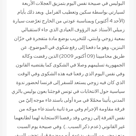
البوليس في صبيحة نفس اليوم بتمزيق العجلات الأربعة
لسيارتي بواسطة سكين وتعطيب الفرامل. وبعد ذلك بأيام
(الأحد 4 أكتوبر) وبمناسبة عودتي من الخارج تعرّضت سيارة
زميلي الأستاذ عبد الرؤوف العيادي الذي جاء لاستقبالي
بمعية زوجي وابنتي، للتخريب بوضع مادة متفجرة في خزّان
البنزين، وهو ما دفعنا إلى رفع شكوى في الموضوع، عن
طريق محاميينا (09 أكتوبر 2009) الذين رفضت وكالة
الجمهورية تسليمهم وصلا في الشكوى كما يقتضيه القانون.
وفي نفس اليوم الذي رفعنا فيه هذه الشكوى وفي الوقت
الذي كان فيه زوجي يستعد للسفر إلى فرنسا لحضور ندوة
سياسية حول الانتخابات في تونس فوجئنا بعون بوليس بالزي
المدني يأتينا محمّلا في مرة أولى باستدعاء موجه إليّ من
فرقة مقاومة الإجرام وفي مرة ثانية باستدعاء موجّه من
نفس الفرقة إلى زوجي وقد رفضنا الاستجابة لهما لطابعهما
غير القانوني (عدم ذكر السبب…). وفي صبيحة يوم السبت
منع زوجي من السفر بدعوى أنه موضوع قرار تحجير السفر