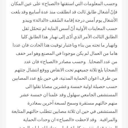
وحسب المعلومات التي استقتها «الصباح» على عين المكان
فإنّ أشغال طابق ثالث قد انطلقت منذ عدة أسابيع وقد بلغت
الأشغال يوم أمس درجة إقامة السّقف «الدالة» ويبدو
حسب المعاينات الأولية أنّ أسس البناية لم تتحمّل ثقل
الطابق الثالث الأمر الذي أدّى إلى نهيار هذا الطابق كليا
وانهيار ما تحته من بناء وباعتبار توقيت هذا الحادث فان عددا
هاما من العمال لم يكن موجودا في المصنع وهو امر خفف
من عدد الضحايا. وحسب مصادر «الصباح» فان عدد
الضحايا بلغ ثلاثة جميعهم تحت الانقاض ووقع انتشال جثثهم
من طرف اعوان الحماية المدنية، في حين بلغ عدد المصابين
حسب حصيلة اولية خمسة وعشرين مصابا نقلوا الى
المستشفى الجامعي سهلول وقد علمنا ان خمسة عشر
منهم حالتهم مستقرة وسمح لسبعة آخرين بمغادرة
المستشفى في حين ان ثلاثة مصابين تتطلب حالتهم المتابعة
والمراقبة. وقد لاحظت «الصباح» ان وحدات الحماية
المدنية قد استنفرت كل اعوانها ومعداتها لعمليات البحث