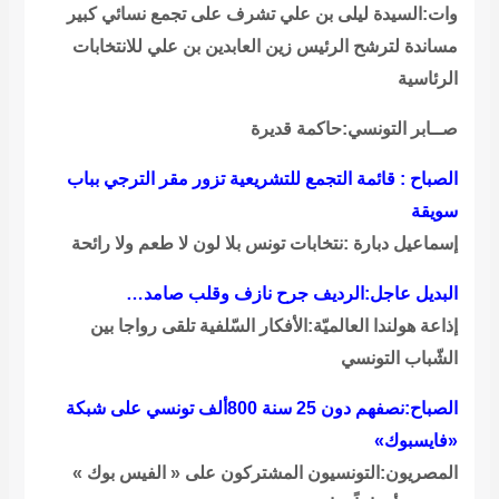
وات:السيدة ليلى بن علي تشرف على تجمع نسائي كبير
مساندة لترشح الرئيس زين العابدين بن علي للانتخابات
الرئاسية
صــابر التونسي:حاكمة قديرة
الصباح : قائمة التجمع للتشريعية تزور مقر الترجي بباب
سويقة
إسماعيل دبارة :نتخابات تونس بلا لون لا طعم ولا رائحة
البديل عاجل:الرديف جرح نازف وقلب صامد…
إذاعة هولندا العالميّة:الأفكار السّلفية تلقى رواجا بين
الشّباب التونسي
الصباح:نصفهم دون 25 سنة 800ألف تونسي على شبكة
«فايسبوك»
المصريون:التونسيون المشتركون على « الفيس بوك »