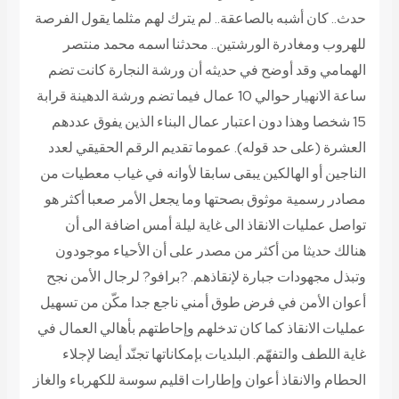
حدث.. كان أشبه بالصاعقة.. لم يترك لهم مثلما يقول الفرصة
للهروب ومغادرة الورشتين.. محدثنا اسمه محمد منتصر
الهمامي وقد أوضح في حديثه أن ورشة النجارة كانت تضم
ساعة الانهيار حوالي 10 عمال فيما تضم ورشة الدهينة قرابة
15 شخصا وهذا دون اعتبار عمال البناء الذين يفوق عددهم
العشرة (على حد قوله). عموما تقديم الرقم الحقيقي لعدد
الناجين أو الهالكين يبقى سابقا لأوانه في غياب معطيات من
مصادر رسمية موثوق بصحتها وما يجعل الأمر صعبا أكثر هو
تواصل عمليات الانقاذ الى غاية ليلة أمس اضافة الى أن
هنالك حديثا من أكثر من مصدر على أن الأحياء موجودون
وتبذل مجهودات جبارة لإنقاذهم. ?برافو? لرجال الأمن نجح
أعوان الأمن في فرض طوق أمني ناجع جدا مكّن من تسهيل
عمليات الانقاذ كما كان تدخلهم وإحاطتهم بأهالي العمال في
غاية اللطف والتفهّم. البلديات بإمكاناتها تجنّد أيضا لإجلاء
الحطام والانقاذ أعوان وإطارات اقليم سوسة للكهرباء والغاز