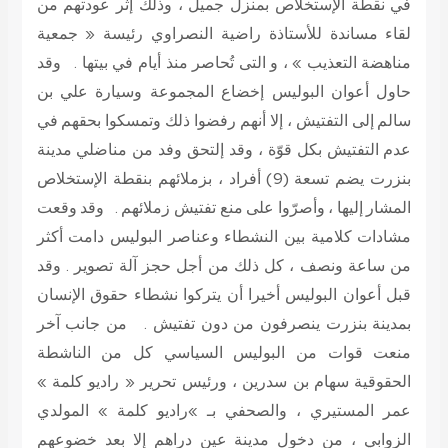
في نقطة الإستخلاص بمنزل جميل ، وذلك إثر عودتهم من
لقاء مساندة للأستاذة راضية النصراوي رئيسة « جمعية
مناهضة التعذيب » ، و التى تُحاصر منذ أيام في بيتها . وقد
حاول أعوان البوليس إخضاع المجموعة وسيارة علي بن
سالم إلى التفتيش ، إلا أنهم رفضوا ذلك وتمسكوا بحقهم في
عدم التفتيش بكل قوّة ، وقد إلتحق وفد من مناضلي مدينة
بنزرت يضم تسعة (9) أفراد ، بزملائهم بنقطة الإستخلاص
المشار إليها ، وأصرّوا على منع تفتيش زملائهم . وقد وقعت
مشادات كلامية بين النشطاء وعناصر البوليس دامت أكثر
من ساعة ونصف ، كل ذلك من أجل حجز آلة تصوير . وقد
قبل أعوان البوليس أخيرا أن يتركوا نشطاء حقوق الإنسان
بمدينة بنزرت ينصرفون من دون تفتيش . من جانب آخر
منعت قوات من البوليس السياسي كل من الناشطة
الحقوقية سهام بن سدرين ، ورئيس تحرير « راديو كلمة »
عمر المستيري ، والصحفي بـ »راديو كلمة » المولدي
الزوابي ، من دخول مدينة عين دراهم إلا بعد خضوعهم