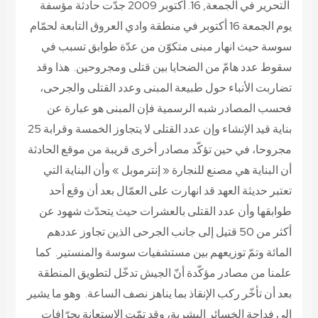
التحرير في الجمعة, 16. أكتوبر 2009 جدّت حادثة مؤسفة
يوم الجمعة 16 أكتوبر في منطقة وادي العروق التابعة لحمّام
سوسة حيث انهار مبنى متكوّن من عدّة طوابق تسبب في
سقوط عدد هامّ من الضحايا بين قتلى ومجروحين. هذا وقد
تضاربت الأنباء حول طبيعة المبنى وعدد القتلى والجرحى،
فحسب المصادر شبه الرسمية فإن المبنى هو عبارة عن
بناية قيد الإنشاء وإن عدد القتلى لا يتجاوز الخمسة وقرابة 25
مجروحا، في حين تؤكّد مصادر أخرى قريبة من موقع الحادثة
أن البناية هي مصنع للنجارة « إنترموبل » وأن البناية التي
تعتبر حديثة العهد قد انهارت على العمّال بعد أن وقع أحد
طوابقها وأن عدد القتلى بالعشرات حيث يتحدّث شهود عن
أكثر من 50 قتيل إلى جانب الجرحى الذين تجاوز عددهم
المائة وتمّ توزيعهم بين مستشفيات سوسة والمنستير. كما
علمنا من مصادر مؤكّدة أنّ الجيش تدخّل لتطويق المنطقة
بعد أن تأخّر ركب الإنقاذ بما يناهز نصف الساعة. وهو ما يشير
إلى فداحة الخسائر البشرية، وقد تمّت الاستعانة بجرّافات