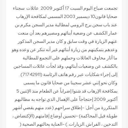
تجمعت صباح اليوم السبت 17 أكتوبر 2009 عائلات سجناء
ضحايا قانون10 ديسمبر 2003 المسمى لمكافحة الإرهاب
عند باب سجن برج الرومي لمطالبة مدير السجن مكرم بن
عمار الكشف عن وضعية أبنائهم ومصيرهم بعد أن منعت
عنهم الزيارة في وقت سابق و كان مدير السجن المذكور
وعدهم بتمكينهم من زيارة أبنائهم غير أنه تنكر عن وعده وهو
ما أثار مخاوف العائلات وحملهم على التجمع للمطالبة
بالكشف عن وضعيات أبنائهم، وقد لجأت عائلات المساجين
إلى إجراء شكايات عبر رقم هاتف الرئاسة (71742911).
وكان نحو إثني عشر سجينا من ضحايا قانون ما يسمى
بمكافحة الإرهاب قد شنوا إضراباً عن الطعام منذ الإثنين 5
أكتوبر 2009 إحتجاجاً على الإهمال الذي تواجه به مطالبهم
المتكررة من أجل: -إطلاق سراحهم (عدد منهم يقضي أشهر
طويلة قبل المحاكمة) -تحسين أوضاع إقامتهم (الإكتضاض ،
التدخين ، الفراش..الزيارات..) -العناية بحالتهم الصحية (