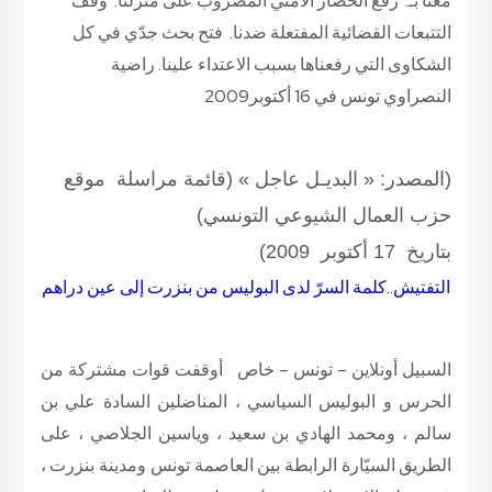
معنا بـ: رفع الحصار الأمني المضروب على منزلنا. وقف
التتبعات القضائية المفتعلة ضدنا. فتح بحث جدّي في كل
الشكاوى التي رفعناها بسبب الاعتداء علينا.
راضية
النصراوي تونس في 16 أكتوبر2009
(المصدر: « البديـل عاجل » (قائمة مراسلة موقع
حزب العمال الشيوعي التونسي)
بتاريخ 17 أكتوبر 2009)
التفتيش..كلمة السرّ لدى البوليس من بنزرت إلى عين دراهم
السبيل أونلاين – تونس – خاص أوقفت قوات مشتركة من
الحرس و البوليس السياسي ، المناضلين السادة علي بن
سالم ، ومحمد الهادي بن سعيد ، وياسين الجلاصي ، على
الطريق السيّارة الرابطة بين العاصمة تونس ومدينة بنزرت ،