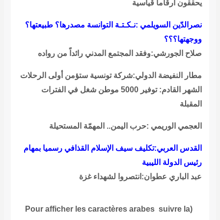
يحققون أرقاماً قياسية
نصرالدّين السويلمي :نـكـتـة التوانسة مصدرها؟ طبيعتها؟
ووجهتها؟؟؟
صلاح الجورشي:وفقد المجتمع المدني رائداً من رواده
مطار النفيضة الدولي:شركة تونسية ستؤمن أولى الرحلات
الشهر القادم: توفير 5000 موطن شغل في الفترات
المقبلة
العجمي الوريمي :حرب اليمن.. المهمّة المستحيلة
القدس العربي:تكليف سيف الإسلام القذافي رسميا بمهام
رئيس الدولة الليبية
عبد الباري عطوان:انتصروا لشهداء غزة
Pour afficher les caractères arabes suivre la
(