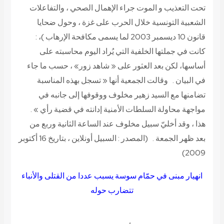
تحت التعذيب و الموت جراء الإهمال الصحي ، والتفاعلات
الشعبية التونسية خلال الحرب على غزة ، وحول ضحايا
قانون 10 ديسمبر 2003 لما يسمى مكافحة الإرهاب )، :
كانت في جملتها الخلفية التي يُراد اليوم محاسبته على
أساسها، لكن بعد العثور على « شاهد زور» ، حسب ما جاء
في البيان . وقالت الجمعية أنها « تسجل بهذه المناسبة
تضامنها مع السيد زهير مخلوف ووقوفها إلى جانبه في
مواجهة محاولة السلطات الأمنية إدانته في قضية رأي » .
هذا ، وقد أخليّ سبيل مخلوف عند الساعة الثانية وربع من
بعد ظهر الجمعة .
(المصدر : السبيل أونلاين ، بتاريخ 16 أكتوبر
2009)
انهيار مبنى في حمّام سوسة يسبب عددا من القتلى والأنباء
تتضارب حوله