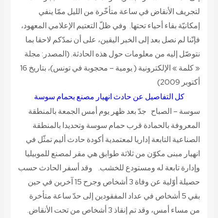
لتجريف الأنقاض في ساعة متأخّرة من الليل ممّا ينفي
إمكانيّة بقاء أحياء تحتها. وفي ظلّ التعتيم الإعلامي المعهود،
فإنّنا لم نصل بعد إلى الخبر اليقين، على أن نمدّكم لاحقا بما
نتوصّل إليه من معلومات حول هذه الحادثة.
(المصدر: مجلة
« كلمة » الإلكترونية ( يومية – محجوبة في تونس)، بتاريخ 16
أكتوبر 2009)
كل التفاصيل عن حادث انهيار مصنع بحمام سوسة
سوسة – الصباح جدّ بعد ظهر يوم أمس الجمعة بالمنطقة
المعروفة بالحمادة قرب حمام سوسة وتحديدا بالمنطقة
الصناعية التابعة إداريا لمعتمدية أكودة حادث أليم تمثّل في
انهيار مبنى مكوّن من ثلاثة طوابق هي مقر لمصنع للموبيليا
وإدارة تابعة له ومستودع للخشب. وقد أسفر الحادث حسب
حصيلة أوّلية عن وفاة 3 أشخاص وجرح 15 آخرين في حين
بقي 5 أشخاص في عداد المفقودين إلى حدّ ساعة متأخرة
من مساء أمس، وقد تم إنقاذ 3 أشخاص من تحت الأنقاض.