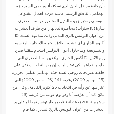
بأن كافة مداخل الحيّ الذي نسكنه أنا وزوجي السيد حمّه
الهمامي، الناطق الرسمي باسم حزب العمال الشيوعي
التونسي ومدير جريدة البديل المحظورة وابنتنا الصغرى
سارة (10 سنوات) محاصرة ليلا نهارا من طرف العشرات
من أعوان البوليس بالزي المدني وذلك منذ يوم السبت 10
أكتوبر الجاري أي عشية انطلاق الحملة الانتخابية الرئاسية
والتشريعية وقد حاول أعوان البوليس اقتحام شقتنا صباح
يوم الاثنين 12 أكتوبر الجاري مروّعين ابنتنا الصغرى التي
حاولوا خداعها لكي تفتح الباب. إن هذه التطورات تأتي على
خلفية تصريحات زوجي السيد حمّه الهمامي لقناتي الجزيرة
(25 سبتمبر 2009) وفرنسا 24 (26 سبتمبر 2009) التي
عبّر فيها عن رأيه في انتخابات 25 أكتوبر القادمة، وكان من
نتائج ذلك أن تعرّضنا أنا وهو يوم عودته من فرنسا (29
سبتمبر 2009) لاعتداء فظيع بمطار تونس قرطاج على يد
العشرات من أعوان البوليس بالزيّ المدني، كما قام