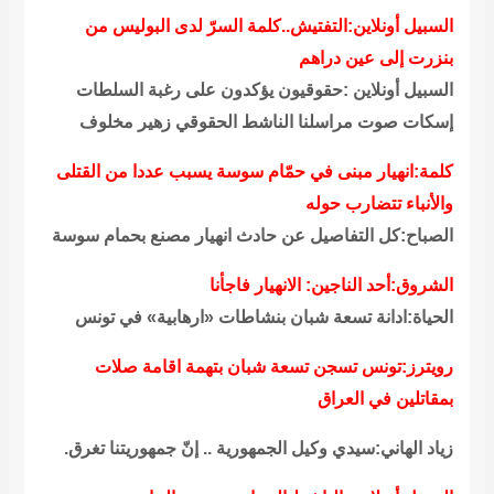
السبيل أونلاين:التفتيش..كلمة السرّ لدى البوليس من
بنزرت إلى عين دراهم
السبيل أونلاين :حقوقيون يؤكدون على رغبة السلطات
إسكات صوت مراسلنا الناشط الحقوقي زهير مخلوف
كلمة:انهيار مبنى في حمّام سوسة يسبب عددا من القتلى
والأنباء تتضارب حوله
الصباح:كل التفاصيل عن حادث انهيار مصنع بحمام سوسة
الشروق:أحد الناجين: الانهيار فاجأنا
الحياة:ادانة تسعة شبان بنشاطات «ارهابية» في تونس
رويترز:تونس تسجن تسعة شبان بتهمة اقامة صلات
بمقاتلين في العراق
زياد الهاني:سيدي وكيل الجمهورية .. إنّ جمهوريتنا تغرق.