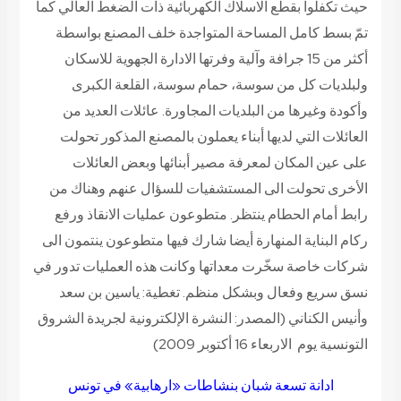
حيث تكفلوا بقطع الاسلاك الكهربائية ذات الضغط العالي كما
تمّ بسط كامل المساحة المتواجدة خلف المصنع بواسطة
أكثر من 15 جرافة وآلية وفرتها الادارة الجهوية للاسكان
ولبلديات كل من سوسة، حمام سوسة، القلعة الكبرى
وأكودة وغيرها من البلديات المجاورة. عائلات العديد من
العائلات التي لديها أبناء يعملون بالمصنع المذكور تحولت
على عين المكان لمعرفة مصير أبنائها وبعض العائلات
الأخرى تحولت الى المستشفيات للسؤال عنهم وهناك من
رابط أمام الحطام ينتظر. متطوعون عمليات الانقاذ ورفع
ركام البناية المنهارة أيضا شارك فيها متطوعون ينتمون الى
شركات خاصة سخّرت معداتها وكانت هذه العمليات تدور في
نسق سريع وفعال وبشكل منظم.
تغطية: ياسين بن سعد
وأنيس الكناني
(المصدر: النشرة الإلكترونية لجريدة الشروق
التونسية يوم الاربعاء 16 أكتوبر 2009)
ادانة تسعة شبان بنشاطات «ارهابية» في تونس