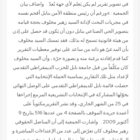
في تصوير تقرير لم يكن يَعلم لأي جهة يُعدّ . واضاف بيان
الجمعية : »ورغم أن رئيس منطقة الأمن بنابل أقحم نفسه
في مجريات البحث لإدانة السيد زهير مخلوف بحجة قيامه
بتصوير الحي الصناعي بنابل دون أن يَكون قد حصل على إذن
من هيئة قانونية تسمح له بذلك، فقد تمسك السيد مخلوف
بأن المدعيّ هو ذاته من ساعد على توفير معطيات التقرير
كما قدم إفادته برغبة منه و بصورة حرّة ، وأن السيد مخلوف
كان مكلّفاً من قبل جامعة نابل للحزب الديمقراطي التقدمي
لإعداد مثل تلك التقارير بمناسبة الحملة الإنتخابية التي
حصلت قائمة نابل للديمقراطي التقدمي على الوصل النهائي
يخوّلها المشاركة في الإنتخابات التشريعية المزمع إجراءها
في 25 من الشهر الجاري، وقد نشر التقريرمكتوباً على
أعمدة جريدة الموقف بالصفحة 4 من عددها 516 بتاريخ 9
أكتوبر 2009 . واشارت الجمعية إلى أن المناضل الحقوقي
زهير مخلوف كان تعرّض إلى عدد من الإعتداءات المباشرة و
الملاحقات والتضيقات الأمنية المتواصلة إستهدفت شخصه و