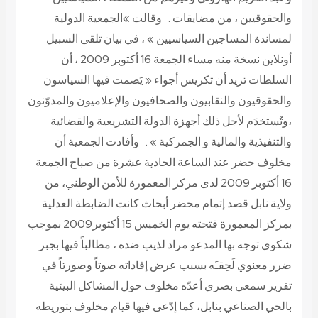
والحقوقيين ، من مضايقات . وقالت »الجمعية الدولية
لمساندة المساجين السياسيين » ، في بيان تلقى السبيل
أونلاين نسخة منه مساء الجمعة 16 أكتوبر 2009 ، أن
السلطات تريد أن تكريس أجواء « يَصمت فيها السياسون
والحقوقيون والنقابيون والصحافيون والإعلاميون والمدوّنون
،وتُستخدَم لأجل ذلك أجهزة الدولة التشريعية والقضائية
والتنفيذية والمالية و الجمركية » . وأفادت الجمعية أن
مخلوف حضر عند الساعة الحادية عشرة من صباح الجمعة
16 أكتوبر 2009 لدى مركز المعمورة للأمن الوطني، من
ولاية نابل قصد إتمام محضر أبحاث كانت الضابطة العدلية
بمركز المعمورة فتحته يوم الخميس 15 أكتوبر2009 بموجب
شكوى توجه بها المدعو مراد لذيب ضده ، مطالباً فيها بجبر
ضرر معنوي لَحِقـَه بسبب عرض إفاداته صوتاً وصورتاً في
تقرير سمعي بصري أعدّه مخلوف حول المشاكل البيئية
بالحي الصناعي بنابل، كما إدّعى فيها قيام مخلوف بتوريطه