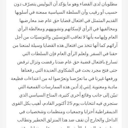
مطلوبان لدى القضاء وهو ما يؤكد أن البوليس يتصرّف دون
حسيب أو رقيب وأن السلطة السياسية ممعنة في أسلوبها
القديم المتمثل في افتعال قضايا حق عام ضد معارضيها
ومخالفيها في الرأي لإسكاتهم وتشويههم ومغالطة الرأي
العام وإيهامه بأنها لا تعاقب التونسيّين والتونسيّات من أجل
آرائهم كما أنها تتخذ من افتعال هذه القضايا وسيلة لمنعنا من
حقنا في السفر. ولعلم الرأي العام فإن السلطات التي
تسارع بافتعال قضية حق عام ضدنا رفضت وتزال ترفض
حتى فتح مجرد بحث في الشكاوى العديدة التي رفعناها
ورفعها غيرنا في ما تعرّضنا وتعرّضوا له من اعتداءات فظيعة
مادية ومعنوية. إنني إذ أدين هذه الممارسات القمعية التي
تبيّن إلى جانب وقائع أخرى كثيرة، المناخ السياسي الذي
ستجري فيه انتخابات يوم 25 أكتوبر القادم، أهيب بكل القوى
الديمقراطية أحزابا وجمعيات ومنظمات وشخصيات في
الداخل والخارج أن تقف ضد هذا المنزلق الخطير وتطالب