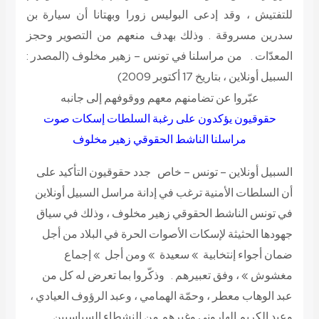
للتفتيش ، وقد إدعى البوليس زورا وبهتانا أن سيارة بن
سدرين مسروقة . وذلك بهدف منعهم من التصوير وحجز
المعدّات . من مراسلنا في تونس – زهير مخلوف
(المصدر :
السبيل أونلاين ، بتاريخ 17 أكتوبر 2009)
عبّروا عن تضامنهم معهم ووقوفهم إلى جانبه
حقوقيون يؤكدون على رغبة السلطات إسكات صوت
مراسلنا الناشط الحقوقي زهير مخلوف
السبيل أونلاين – تونس – خاص جدد حقوقيون التأكيد على
أن السلطات الأمنية ترغب في إدانة مراسل السبيل أونلاين
في تونس الناشط الحقوقي زهير مخلوف ، وذلك في سياق
جهودها الحثيثة لإسكات الأصوات الحرة في البلاد من أجل
ضمان أجواء إنتخابية » سعيدة » ومن أجل » إجماع
مغشوش » ، وفق تعبيرهم . وذكّروا بما تعرض له كل من
عبد الوهاب معطر ، وحمّة الهمامي ، وعبد الرؤوف العيادي ،
وعبد الكريم الهاروني وغيرهم من النشطاء السياسيين