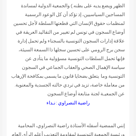
الظهر ويضع يديه على بطنه.) والجمعية الدولية لمساندة
المساجين السياسيين، إذ تؤكد أن كل الوعود الرسمية
لمنظمات حقوق الإنسان التي قطعتها السلطة لأجل تحسين
أوضاع السجون في تونس لم تغيير من التقاليد العريقة في
علاقة إدارات السجون التونسية بالسجناء ولم تحمل إدارة
سجن برج الرومي على تحسين سجلها ذا السمعة السيئة،
فإنها تحمل السلطات التونسية مسؤولية ما يتأدى عن
سياسة الإهمال الصحي والعقاب الجماعي في السجون
التونسية وما يتعلق بضحايا قانون ما يسمى بمكافحة الإرهاب
من معاملة خاصة، تزيد في تردي حالته الجسدية والمعنوية.
عن الجمعيـة لجنة متابعة أوضاع السجون
راضية النصراوي : نـداء
إنني الممضية أسفله الأستاذة راضية النصراوي، المحامية
ورئيسة الجمعية التونسية لمقاومة التعذيب أعلم الرأي العام