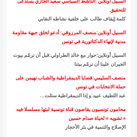
السبيل أونلاين :الناشط السياسي سعيد الجازي يستدعى
للتحقيق
كلمة:إيقاف طالب على خلفية نشاطه النقابي
السبيل أونلاين:منصف المرزوقي: أدعو لخلق جبهة مقاومة
مدنية لإنهاء الدكتاتورية في تونس
السبيل أونلاين:حوار مع خالد الطراولي:قبل أن نرمّم بيوت
الجيران علينا أن نرمّم بيتنا
منصف السليمي:قضايا الديمقراطية والشباب تهيمن على
حملة الانتخابات في تونس
عبد اللطيف عبيد:و إذا الديمقراطية سئلت…
محامون تونسيون يقاضون قناة تونسية لبثها مسلسلا فيه
« تشويه » لحياة صدام حسين
الإصلاح والتنمية في بئر الأحجار