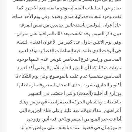
صادر عن السلطات القضائية وهو ما نفته هذه الأخيرة كما
نفت وجود تتبعات قضائية ضدي وضده. وفي يوم الأحد صباحا
عاد أعوان البوليس باستدعائين جديدين من نفس الفرقة
دون ذكر السبب وقد تكثفت بعد ذلك المراقبة على منزلي.
وفي يوم الاثنين حاول عدد كبير من الأعوان اقتحام الشقة
في الوقت الذي ظلت فيه السلطات القضائية تؤكد لعميد
المحامين ورئيس فرع المحامين بتونس عدم علمها بوجود
تتبعات ضدّنا، كما أن المدير العام للأمن الوطني أكد لعميد
المحامين شخصيا عدم علمه بالموضوع. وفي يوم الثلاثاء 13
أكتوبر الجاري نشرت إحدى الصحف المعروفة بارتباطاتها
بوزارة الداخلية (الحدث) والتي اختصّت في التشهير
بناشطات وناشطي الحركة الديمقراطية في تونس وهتك
أعراضهم، مقالا تتهجّم فيه علينا وعلى قناة الجزيرة التي
أذاعت خبر المنع من السفر وتدّعي فيه أنني وزوجي
« مورّطان في قضية اعتداء بالعنف على مواطن » وأننا