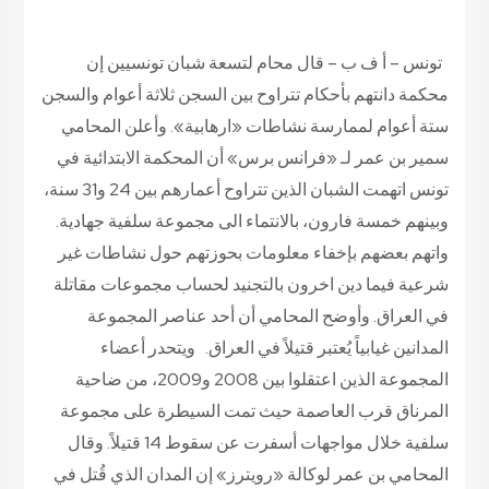
تونس – أ ف ب – قال محام لتسعة شبان تونسيين إن
محكمة دانتهم بأحكام تتراوح بين السجن ثلاثة أعوام والسجن
ستة أعوام لممارسة نشاطات «ارهابية». وأعلن المحامي
سمير بن عمر لـ «فرانس برس» أن المحكمة الابتدائية في
تونس اتهمت الشبان الذين تتراوح أعمارهم بين 24 و31 سنة،
وبينهم خمسة فارون، بالانتماء الى مجموعة سلفية جهادية.
واتهم بعضهم بإخفاء معلومات بحوزتهم حول نشاطات غير
شرعية فيما دين اخرون بالتجنيد لحساب مجموعات مقاتلة
في العراق. وأوضح المحامي أن أحد عناصر المجموعة
المدانين غيابياً يُعتبر قتيلاً في العراق. ويتحدر أعضاء
المجموعة الذين اعتقلوا بين 2008 و2009، من ضاحية
المرناق قرب العاصمة حيث تمت السيطرة على مجموعة
سلفية خلال مواجهات أسفرت عن سقوط 14 قتيلاً. وقال
المحامي بن عمر لوكالة «رويترز» إن المدان الذي قُتل في