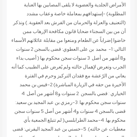
الأمراض الجلدية والعضوية لا يلقى المصابين بها العناية
المطلوبة) -إستهدافهم بمعاملة خاصة وعقاب مشدد
(التعنيف والعزلة والحرمان من الفرش بعد العقوبة..) ونذكر
أن من بين السجناء ضحايا قانون مكافحة الإرهاب ممن
خاضوا إضراباً عن الطعام ومنعوا من مقابلة عائلاتهم الأسماء
التالي: 1- محمد بن على العطوي: قضى بالسجن 2 سنوات
و8 أشهر من أصل 3 سنوات سجن محكوم بها ( أصيب بداء
الجرب وتعرض لإهمال حالته ولم يُعرض على الطبيب كما أنه
يعاني من الرّعشة مع فقدان التركيز وحرم في الفترة
الأخيرة من حقه في الزيارة المباشرة) 2-قيس بن محمد
الخياري : قضي بالسجن 2 سنوات و8 أشهر من أصل 4
سنوات سجن محكوم بها. 3-رمزي بن عبد المجيد بن سعيد:
قضى بالسجن 4 سنوات و4 أشهر من أصل 5 سنوات سجن
محكوم بها. 4-محمد الطرابلسي( لم تتبلغ الجمعية بأي
معطيات عن حالته). 5-حسني بن عبد المجيد اليفرني: قضى