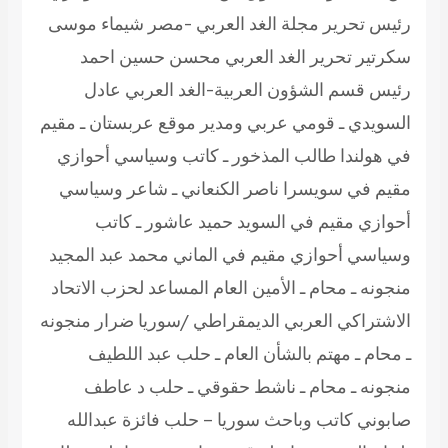
رئيس تحرير مجلة الغد العربي -مصر شيماء موسى
سكرتير تحرير الغد العربي محسن حسين احمد
رئيس قسم الشؤون العربية-الغد العربي عادل
السويدي ـ قومي عربي ومدير موقع عربستان ـ مقيم
في هولندا طالب المذخور ـ كاتب وسياسي أحوازي
مقيم في سويسرا ناصر الكنعاني ـ شاعر وسياسي
أحوازي مقيم في السويد حميد عاشور ـ كاتب
وسياسي أحوازي مقيم في الماني محمد عبد المجيد
منجونه ـ محام ـ الأمين العام المساعد لحزب الاتحاد
الاشتراكي العربي الديمقراطي /سوريا ضرار منجونه
ـ محام ـ مهتم بالشأن العام ـ حلب عبد اللطيف
منجونه ـ محام ـ ناشط حقوقي ـ حلب د عاطف
صابوني كاتب وباحث سوريا – حلب فائزة عبدالله