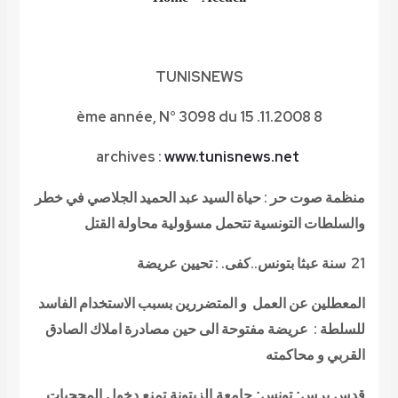
TUNISNEWS
8 ème année, N° 3098 du 15 .11.2008
archives
:
www.tunisnews.net
منظمة صوت حر : حياة السيد عبد الحميد الجلاصي في خطر
والسلطات التونسية تتحمل مسؤولية محاولة القتل
21 سنة عبثا بتونس..كفى. : تحيين عريضة
المعطلين عن العمل و المتضررين بسبب الاستخدام الفاسد
للسلطة :
عريضة مفتوحة الى حين مصادرة املاك الصادق
القربي و محاكمته
قدس برس: تونس: جامعة الزيتونة تمنع دخول المحجبات