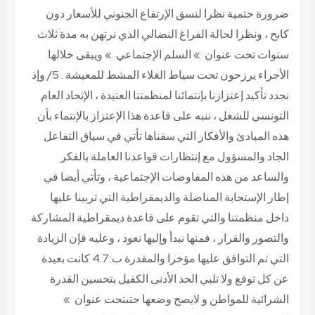
ضرورة حتمية نظرا لنسق الإرتفاع الجنوني للأسعار دون
كابح ، ونظرا لحالة الفراغ النضالي الذي نرتهن به مدة ثلاث
سنوات تحت عنوان » السلم الإجتماعي » ويبقى خلالها
الأجراء يرزحون تحت سياط الغلاء المشط للمعيشة . 5/ وإذ
نجدد تأكيد إعتزازنا بإنتمائنا لمنظمتنا العتيدة ، الإتحاد العام
التونسي للشغل ، ننبه على قاعدة هذا الإعتزاز بالإنتماء بأن
هذه المبادئ والأفكار التي سقناها تأتي في سياق التفاعل
الجاد والمسؤول مع إنتظارات قواعدنا العاملة بالفكر
والساعد من هذه المفاوضات الإجتماعية ، وتأتي أيضا في
إطار الإستجابة المناضلة والديمقراطية التي تربينا عليها
داخل منظمتنا والتي تقوم على قاعدة ديمقراطية المشاركة
والتصور والقرار ، فمنها نبدأ وإليها نعود ، وعليه فإن الزيادة
التي تم التوافق عليها مؤخرا والمقدرة ب: 4.7 كانت بعيدة
عن كل توقع ولا تلبي الحد الأدنى الكفيل بتحسين القدرة
الشرائية للمواطن و لايصح وضعها حتىتحت عنوان »