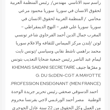
راسم سيد الاتاسي مهندس/ رئبس المنظمة العربية
لحقوق الانسان في سوريا سوريا محمود مرعي
محامي / المنظمة العربية لحقوق الانسان في
سوريا سوريا علي فقير – النهج الديمقراطي –
المغرب جمال الدين أحمد الفرحاوي شاعر تونسي
لوتن /لندن مركز الميماس للثقافه والاعلام سوريا
محمد براهمي ناشط نقابي وسياسي /تونس نايت
ليمام عبد الناصر رئيس جمعية ضحايا التعذيب بتونس
و مقرّها جنيف KHEMAIS SAIDANI SECRETAIRE
G. DU ScDEN-CGT A MAYOTTE
PROFESSION ENSEIGNANT (MEN FRANCE).
احمد الدسوقي صحفي رئيس تحرير جريدة الوحدة
الوطنية مصر أحمد الورغـمي لاجي بفرنسا محروم
من العمل وكل الحقوق من 22 سنة عادل الجوجري