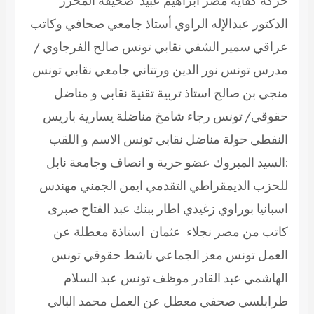
حركة كفاية مصر ابراهيم عبيد صحيفة المحرر
الدكتور عبدالإله الراوي أستاذ جامعي صحافي وكاتب
عراقي سمير الشفي نقابي تونس صالح الفرجاوي /
مدرس تونس نور الدين ورتتاني جامعي نقابي تونس
منجي بن صالح استاذ تربية تقنية نقابي و مناضل
حقوقي/ تونس رجاء شامخ مناضلة يسارية باريس
النفطي حولة مناضل نقابي تونس الاسم و اللقب
:السيد المبروك عضو حرية و انصاف وجامعة نابل
للحزب الديمقراطي التقدمي ايمن الجمني مهندس
اسبانيا بوراوي زغيدي اطار ببنك عبد الفتاح صبرى
كاتب من مصر نجلاء عثمان استاذة معطلة عن
العمل تونس معز الجماعي ناشط حقوقي تونس
الهاشمي عبد القادر موظف تونس عبد السلام
طرابلسي صحفي معطل عن العمل محمد البالي