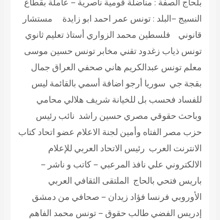
بلحاج الصفة : مناضلة قومية ناصرية – عاملة بقطاع
النسيج –البلد : تونس عمر احمد ابو زايدة مستشار
قانوني فلسطين محمد الزواري أستاذ تعليم ثانوي
تونس ذياب زغدود تقني مخابر تونس حسين موسى
معلم تونس عبدالكريم هاني صحفي العراق جمال
بقجة جي سوريا أرجو اضافة أسمي بالقائمة ليس
للفساد فحسب بل للخيانة شريف هلالي محامي
وباحث حقوقي مصري حسين راشد نائب رئيس
حزب مصر الفتاه وأمين لجنة الاعلام عضو اتحاد كتاب
الانترنت العرب رئيس الاتحاد العربي للإعلام
الالكتروني علي نافذ المرعبي – كاتب و ناشر –
باريس فتحي بالحاج الملتقى الثقافي العربي
الأوروبي فرنسا فؤاد زيدان – صحافي من دمشق
إدريس الفضي طالب حقوق – تونس محمد الفاهم