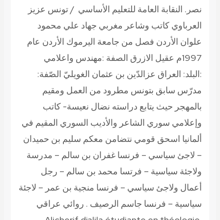
نصر. النقابة العامة للتعليم الأساسي / تونس عزيز
العرباوي كاتب وشاعر مغربي جهاد علي محمود
علوان الأردن فصل من جامعة اليرموك الأردن عام
1997م عقيل الازرق الصفة :مهندس واعلامي
:البلد: العراق عزالدّين بن عثمان الغويليّ الصّفة:
مدرّس سابق بتونس مطرود من العمل ومقيم
بالمهجر حيث يتابع دراسته نضال نعيسة- كاتب
وإعلامي سوري الشاعر والأديب السوري المقيم في
ألمانيا اسحق قومي نتضامن معكم سليم بن حميدان
– لاجئ سياسي – فرنسا غفران بن سالم – مدرسة
ولاجئة سياسية – فرتسا محمد بن سالم – رجل
أعمال ولاجئ سياسي – فرنسا منجية بن عمر – لاجئة
سياسية – فرنسا جاسم الرصيف . روائي عراقي
Alicherif djalila étudiante en théologie