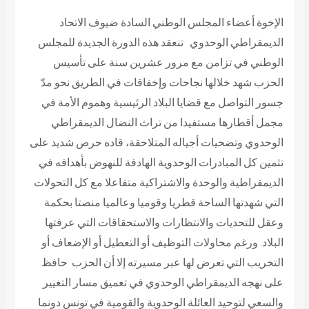
الإخوة أعضاء المجلس الوطني السادة ضيوف الاتحاد
الديمقراطي الوحدوي
تنعقد هذه الدورة الجديدة للمجلس
الوطني في تزامن مع مرور عشرين سنة على تأسيس
الحزب شهد خلالها نجاحات وإخفاقات في الطريق نحو مدّ
جسور التواصل مع قضايا البلاد الرئيسية وهموم الأمة في
مجمل أقطارها مستفيدا من تراث النضال الديمقراطي
الوحدوي وتضحيات أجياله المتلاحقة، قاده حرص شديد على
تثمين كل المبادرات الوحدوية الهادفة للنهوض بأهدافه في
الديمقراطية والوحدة والاشتراكية متفاعلا مع كل التحولات
التي شهدتها الساحة قطريا وقوميا وعالميا منصتا بحكمة
وعقل للتحديات والانتظارات والاستحقاقات التي عرفتها
البلاد. ورغم محاولات التوظيف أو التعطيل أو الإضعاف أو
التخريب التي تعرض لها عبر مسيرته إلا أن الحزب حافظ
على نهجه الديمقراطي الوحدوي في تعميق مسار التغيير
والسعي لتوحيد العائلة الوحدوية والقومية في تونس دونما