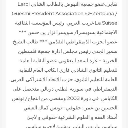
نقابي.عضو جمعية النهوض بالطالب الشابي Larbi
Guesmi Président Association Ez-Zeitouna /
La Suisse غريب العربي رئيس المؤسسة الثقافية
الاجتماعية بسويسرا/ سويسرا نزار ين حسن ***
عضو الحزب الدّيمقراطي التقدّمي *** طالب الشيخ
سمير الجدى رئيس مجلس ادارة جمعية فلسطين
الخيرية – غزة لسعد اليعقوبي عضو النقابة العامة
للتعليم الثانوي الشاذلي قاري الكاتب العام للنقابة
العامة للتعليم الثانوي. حزب الاتحاد الاشتراكي العربي
الديمقراطي في سورية لطفي دربالي متحصل على
الكاباس في دورة 2003 ومقصى من النجاح/ تونس
الحسين بن عمر : حقوقي –تونس كمال العيفي
أستاذ الفقه و العلوم الشرعية حقوقي و لاجئ
سياسي بباريس البشير بوشيبة لاجيء سياسي