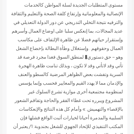
مستوى المتطلبات الجديدة لسلة المواطن كالخدمات
الإتصالية والمعلوماتية وإرتفاع كلفة الصحة والتعليم والثقافة
والترفيه نتيجة التخلي التدريجي عن دور الدولة التعديلي في
عديد المجالات، بما إنعكس سلبا على اوضاع العمال وأسرهم
وإستقرار حياتهم فضلا عن ظاهرة الإلتفاف على مكاسب
العمال وحقوقهم . وإستغلال وطأة البطالة بإخضاع الشغل
وهو – حق دستوري
�
لمنطق السوق فغدا مجرد فرصة قد
تأتي وقد لاتأتي وقد لا تكون ، وبذلك تنامت ظاهرة الهجرة
السرية وتفشت بعض الظواهر المرضية كالسطو والعنف
والإدمان مما لا يهدد القيم والمعايير فحسب وإنما يؤسس
لمنظومة مجتمعية أخرى موازية تشرع السلوك غير
المشروع ويبرره تحت غطاء الفقر والحاجة وتفاقم الشعور
بالإقصاء والتهميش. » وأمام كل هذه النتائج والإنعكاسات
السلبية والمدمرة أحيانا لخيارات أثبت الواقع فشلها فإن
المكتب التنفيذي للإتحاد الجهوي للشغل بجندوبة: 1/ يعتبر أن