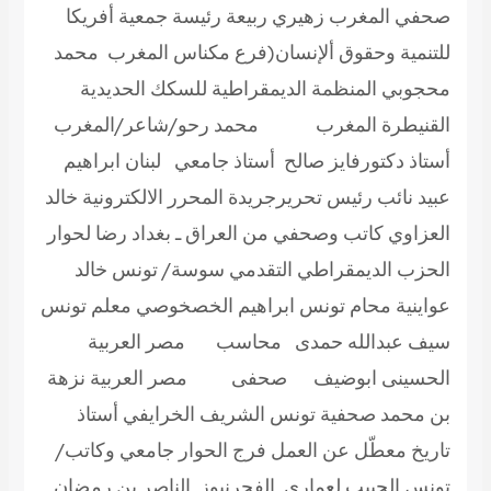
صحفي المغرب زهيري ربيعة رئيسة جمعية أفريكا
للتنمية وحقوق ألإنسان(فرع مكناس المغرب محمد
محجوبي المنظمة الديمقراطية للسكك الحديدية
القنيطرة المغرب محمد رحو/شاعر/المغرب
أستاذ دكتورفايز صالح أستاذ جامعي لبنان ابراهيم
عبيد نائب رئيس تحريرجريدة المحرر الالكترونية خالد
العزاوي كاتب وصحفي من العراق ـ بغداد رضا لحوار
الحزب الديمقراطي التقدمي سوسة/ تونس خالد
عواينية محام تونس ابراهيم الخصخوصي معلم تونس
سيف عبدالله حمدى محاسب مصر العربية
الحسينى ابوضيف صحفى مصر العربية نزهة
بن محمد صحفية تونس الشريف الخرايفي أستاذ
تاريخ معطّل عن العمل فرج الحوار جامعي وكاتب/
تونس الحبيب لعماري الفجرنيوز الناصر بن رمضان