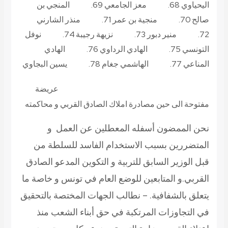
اليحياوي 68. معز الجامعي 69. المنجي بن
صالح 70. منجية بن عمر 71. منذر الشارني
72. منير دبور 73. نزيهة رجيبة 74. نوفل
التونسي 75. الهادي الرداوي 76. الهادي
المناعي 77. الهاشمي جغام 78. يسين البجاوي
عريضة
مفتوحة الى حين مصادرة املاك الصادق القربي و محاكمته
نحن الممضون أسفله المعطلين عن العمل و
المتضررين بسبب الاستخدام الفاسد للسلطة من
قبل الوزير السابق للتربية و التكوين المدعو الصادق
القربي.و المتابعين للوضع العام في تونس و خاصة ما
يتعلق بالشفافية. – نطالب الجهات المختصة بالتحقيق
في التجاوزات المرتكبة في حق أبناء الشعب منذ