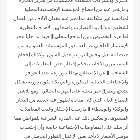
الكبرى والشركات المتعددة الجنسيات من تحرير التجارة
وما ينجر عنه من إخضاع المؤسسة الإقتصادية المحلية
لمنافسة غير متكافئة مما نجم عنه فقدان الآلاف من العمال
لشغلهم . وبذلك بدا التضارب واضحا بين الأهداف النظرية
لظاهرة التخصيص وبين الواقع المحلي
�
حيث بدا جليا عجز
الإستثمار الداخلي عن لعب دور المؤسسات العمومية من
حيث التشغيل وخلق الثروة وتعديل السوق . وكذلك إحجام
المستثمرين الأجانب بحكم إفتقار بعض المعاملات إلى
الشفافية
�
عن الإضطلاع بهذا الدور رغم تعدد الحوافز
والإعفاءات الجبائية المتكررة والتي تكاد تكون دورية بشكل
يشجع وبطرق غير معلنة على التهرب الجبائي . ومع تلاشي
القطاع العام الذي كان مدعاة لظهور فئة جديدة من التجار
والوكلاء والوسطاء
�
مارست الإحتكار وغذت المعاملات
المشبوهة. وإنعكس ذلك على القدرة الشرائية للمواطن مما
أثر سلبا على المفاوضات الإجتماعية خاصة وأن إحتساب
مؤشر الأسعار لا يأخذ بعين الإعتبار التطور الحاصل في