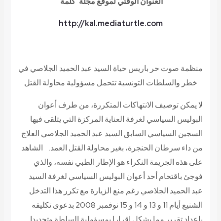
العنوان الوقتي لموقع مجلة ‘كلمة
‘
http://kal.mediaturtle.com
منظمة صوت حر باريس
حياة السيد عبد الحميد الجلاصي في
خطر والسلطات التونسية تتحمل مسؤولية محاولة القتل
لا يمكن توصيف الانتهاكات المتكررة، من طرف أعوان
البوليس السياسي لغرفة العناية المركزة التي يتلقى فيها
السجين السياسي السابق السيد عبد الحميد الجلاصي العلاج
من داء سرطان الحنجرة، بغير محاولة القتل العمد. الشاهد
على هذه الجريمة النكراء هو الإطار الطبي نفسه، والذي
فوجئ باقتحام أحد أعوان البوليس السياسي لغرفة السيد
عبد الحميد الجلاصي رغم منع الزيارة مع تكرر هذا التدخل
الشنيع أيام 11 و 13 و 14 و 15 نوفمبر 2008 بدعوى تكليفه
بإعداد تقرير مما يشكل إقرارا بمسؤولية السلطة وتحديدا