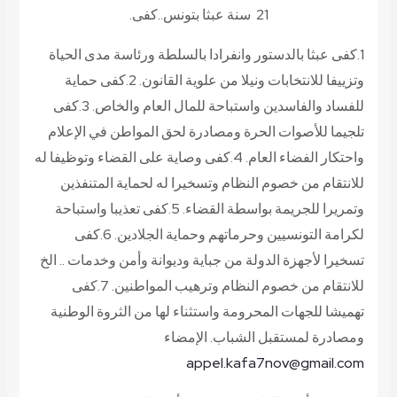
21 سنة عبثا بتونس..كفى.
1.كفى عبثا بالدستور وانفرادا بالسلطة ورئاسة مدى الحياة
وتزييفا للانتخابات ونيلا من علوية القانون. 2.كفى حماية
للفساد والفاسدين واستباحة للمال العام والخاص. 3.كفى
تلجيما للأصوات الحرة ومصادرة لحق المواطن في الإعلام
واحتكار الفضاء العام. 4.كفى وصاية على القضاء وتوظيفا له
للانتقام من خصوم النظام وتسخيرا له لحماية المتنفذين
وتمريرا للجريمة بواسطة القضاء. 5.كفى تعذيبا واستباحة
لكرامة التونسيين وحرماتهم وحماية الجلادين. 6.كفى
تسخيرا لأجهزة الدولة من جباية وديوانة وأمن وخدمات .. الخ
للانتقام من خصوم النظام وترهيب المواطنين. 7.كفى
تهميشا للجهات المحرومة واستثناء لها من الثروة الوطنية
ومصادرة لمستقبل الشباب. الإمضاء
appel.kafa7nov@gmail.com