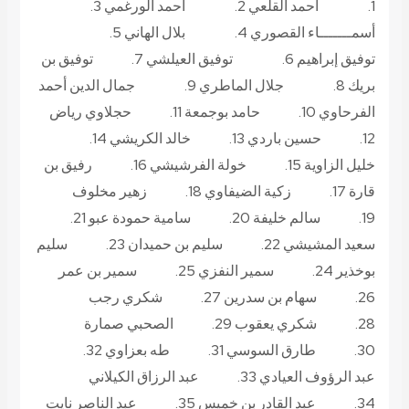
1. أحمد القلعي 2. أحمد الورغمي 3.
أسمـــــــاء القصوري 4. بلال الهاني 5.
توفيق إبراهيم 6. توفيق العيلشي 7. توفيق بن
بريك 8. جلال الماطري 9. جمال الدين أحمد
الفرحاوي 10. حامد بوجمعة 11. حجلاوي رياض
12. حسين باردي 13. خالد الكريشي 14.
خليل الزاوية 15. خولة الفرشيشي 16. رفيق بن
قارة 17. زكية الضيفاوي 18. زهير مخلوف
19. سالم خليفة 20. سامية حمودة عبو 21.
سعيد المشيشي 22. سليم بن حميدان 23. سليم
بوخذير 24. سمير النفزي 25. سمير بن عمر
26. سهام بن سدرين 27. شكري رجب
28. شكري يعقوب 29. الصحبي صمارة
30. طارق السوسي 31. طه بعزاوي 32.
عبد الرؤوف العيادي 33. عبد الرزاق الكيلاني
34. عبد القادر بن خميس 35. عبد الناصر نايت