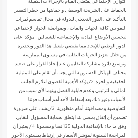
التوازن الإجتماعي يقتضي القيام بالإجراءات الكفيلة
بالحفاظ على الشريحة الوسطى و حمايتها من خطر التفقير
بالتأكيد على الدور التعديلي للدولة في مجال تقاسم ثمرات
النمو بين كافة الجهات والفآت ، وبمواصلة الحوار الإجتماعي
لتحسين الأوضاع المادية والإجتماعية للشغالين . مؤكدا على
الدور الوطني للإتحاد مما يقتضي تفعيل هذا الدور وتجذيره
من خلال تعزيز الحريات النقابية في مستوى الممارسة
وتوسيع دائرة مشاركة النقابيين عند إتخاذ القرار على صعيد
مختلف الهياكل الدستورية التي يجب أن تقام على التمثيلية
الحقيقية والحرة. 2/ يؤكد الأهمية القصوى لتلازم الجانب
المالي والترتيبي وعدم قابلية الفصل بينهما لأي سبب من
الأسباب وغير ذلك يعد إسقاطا لأحد أهم أسباب قوتنا
التفاوضية ومصداقيتنا أمام منظورينا. 3/ يشدد على ضرورة
تضمين أي إتفاق يمضى بندا يتعلق بحماية المسؤول النقابي
وفق ما جاء بالإتفاقية الدولية 135 نصا ومضمونا. 4/ يعتبر أن
المراجعة السنوية لمؤشر الأسعار في إرتباط بمستوى الأجور