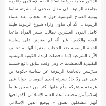
الدكتور محمد بوزغيبة أستاذ الفقه الإسلامي وعلومه
بجامعة الزيتونة في مقال صحفي له نشرته سابقا
يومية الصباح التونسية حول « الحجاب عند علماء
الزيتونة » أكّد أن فتاوى وآراء شيوخ الزيتونة طيلة
كامل القرن العشرين تطالب بستر المرأة ماعدا
الوجه والكفين، غير أنّه لم يعترض على سياسة
الدولة الرسمية ضد الحجاب معتبرا أنّها لم تخالف
الآراء الشرعية إنّما « فضلت ارتداء الكيفية التونسية
التقليدية المحتشمة ». وفي وقت سابق دافع خمسة
مدرّسين بالجامعة الزيتونية عن سياسة حكومة بن
علي في ردّ حادّ نشرته إحدى اليوميات جوابا على
عريضة مشتركة وقّع عليها أكثر من تسعين عالماً
إسلامياً من مختلف أنحاء العالم الإسلامي، أكدوا فيها
أنهم منشغلون بعمق « بوضع الدين الإسلامي