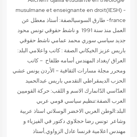
musulmane et enseignante en droit(IESH) -
france- طارق السوسيالصفة: أستاذ معطل عن
العمل منذ سنة 1991 و ناشط حقوقي تونس محود
جديد سياسي سوري محمد عمامي ناشط حقوقي
باريس عزيز الخيكاني الصفة : كاتب واعلامي البلد:
العراق /بغداد المهندس أسامه طلفاح – كاتب
ومحرر مجلة مسارات الثقافية – الأردن يونس عشي
الحزب الديمقراطي التقدمي باريس عبدالحميد
العدّاسي الدّانمارك الاسم و اللقب: حركة القوميين
العرب الصفة:تنظيم سياسي قومي عربي
البلد:الوطن العربي الاخضر الوسلاتي استاذ عربية
وشاعر تونس رضا حجلاوي دكتور في الفيزياء و
مهندس اعلامية فرنسا عادل الزواوي,أستاذ