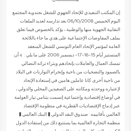
إن المكتب التنفيذي للإتحاد الجهوي للشغل بجندوبة المجتمع
اليوم الخميس 06/10/2008 بعد تدارسه لعديد الملفات
النقابية الجهوية منها والوطنية ، يؤكد بالخصوص فيما تعلق
بملف المفاوضات الإجتماعية على هدي ما جاء باللائحة
العامة لمؤتمر الإتحاد العام التونسي للشغل المنعقد
المنستير أيام 15-16-17- ديسمبر 2006 على ما يلي : » أن
تمسك العمال والعاملات بإتحادهم وبثراء تراثه النضالي
بالصمود والتضحيات من ناحية وإنخرام التوازنات في البلاد
من ناحية أخرى كانا عاملين هامين في إستعادة الإتحاد
لإعتباره ووحدته ومكانته على الصعيدين المحلي والدولي ،
في أوضاع إقتصادية وإجتماعية إتسمت بتنامي تيار العولمة
عبر إدماج الإقتصاديات القطرية في منظومة الإقتصاد
العالمي بأقانيمه : صندوق النقد الدولي
�
البنك العالمي
�
منظمة التجارة العالمية بما يستتبع ذلك من إستفادة الدول