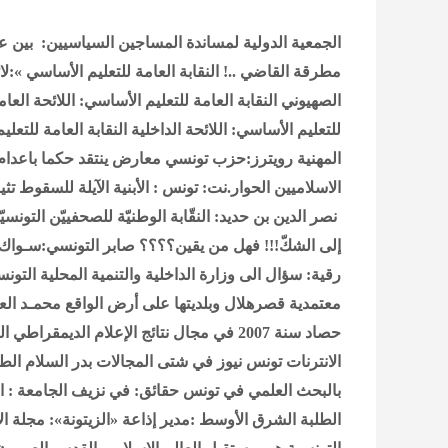
الجمعية الدولية لمساندة المساجين السياسيين: بين عصا
مطرقة القاضي ..!
النقابة العامة للتعليم الأساسي »:ل
الصهيوني
النقابة العامة للتعليم الأساسي: اللائحة العا
للتعليم الأساسي: اللائحة الداخلية
النقابة العامة للتعلي
المهنية
رويترز:حزب تونسي معارض ينتقد حكما باعدام 
الاسلاميين
الحوار.نت: تونس : الأبنية الآيلة للسقوط تث
نصر الدين بن حديد: النقّابة الوطنيّة للصحفييّن التو
إلى الشكّ!!! فهل من يقين؟؟؟؟
صابر التونسي:سـواك حـا
رقية: سؤال الى وزارة الداخلية والتنمية المحلية التون
معتمدية قصرهلال وبلديتها على أرض الواقع
محمـد العر
حصاد سنة 2007 في مجال نتائج الإعلام الديمقرا
الانترنات تونس نيوز في شتى المجالات
بدر السلام ال
بالبحث العلمي في تونس
حقائق: في نزيف الجامعة : ا
الطلبة
الشرق الأوسط :مدير إذاعة «الزيتونة»: مجلة ا