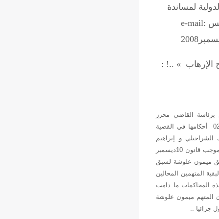
لدولية لمساندة
الإرهاب » ..! :
س برئاسة القاضي محرز
الهمامي في ساعة متأخرة من مساء أمس الإربعاء 02/01/2008 أحكامها في القضية
لك الشراحيلي و إبراهيم
القارصي و ربيع العقربي و ميمون علوشة و مجدي الزريبي بموجب قانون 10ديسمبر
 حق ميمون علوشة لسبق
قية المتهمين المحالين
لهذه المحاكمات ما دامت
أن المتهم ميمون علوشة
 جزائيا ..