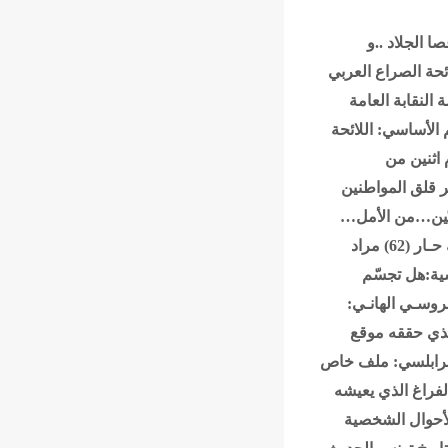
 الجلاد ..و
ائحة الصراع العربي
مة
النقابة العامة
م الأساسي: اللائحة
اثنين من
ير قلق المواطنين
نسيّين…من الأمل…
ر (62)
مراد
سية:هل تجسّم
وسـي الهانـي:
طي الذي حققه موقع
طرابلسي: ملف خاص
لفراغ الذي يعيشه
لأحوال الشخصية