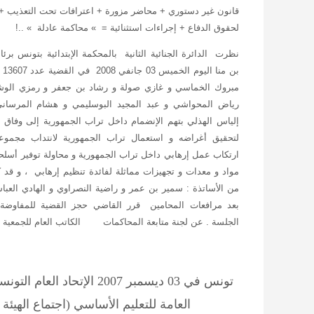
قانون غير دستوري + محاضر مزورة + اعترافات تحت التعذيب 
لحقوق الدفاع + إجراءات استثنائية = » محاكمة عادلة » ..!
نظرت الدائرة الجنائية الثانية بالمحكمة الإبتدائية بتونس برئ
بن 
مبروك الخماسي و غازي صولة و رشاد بن جعفر و رمزي الوشتا
رياض المحواشي و عبد المجيد البوسليمي و هشام المرساني 
إلياس الهذلي بتهم الإنضمام داخل تراب الجمهورية إلى وفاق 
لتحقيق أغراضه و استعمال تراب الجمهورية لانتداب مجمو
ارتكاب عمل إرهابي داخل تراب الجمهورية و محاولة توفير أسلح
مواد و معدات و تجهيزات مماثلة لفائدة تنظيم إرهابي ، و قد ك
من الأساتذة : سمير بن عمر و راضية النصراوي و الهادي العبا
بعد مرافعات المحامين قرر القاضي حجز القضية للمفاوضة و
الجلسة . عن لجنة متابعة المحاكمات الكاتب العام للجمعية
تونس في 03 ديسمبر 2007
الإتحاد العام التون
العامة للتعليم الأساسي (اجتماع الهيئة ا