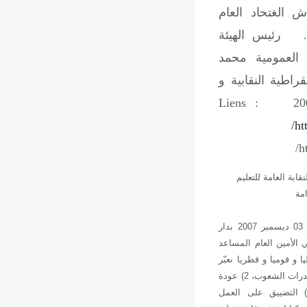
الغتحاد العام
ا. رئيس الهيئة
 العمومية محمد
راطية النقابية و
Liens :
ht
h
قابة العامة للتعليم
امة
نحن أعضاء الهيئة الإدارية الوطنية القطاعية المجتمعون اليوم 03 ديسمبر 2007 بدار
 الأمين العام المساعد
 و قوميا و قطريا نعبّر
1) تواصل هيمنة الإمبريالية الأمريكية و الصهيونية على مقدرات الشعوب، 2) عودة
الإستعمار المباشر في فلسطين و العراق و أفغانستان، 3) التضييق على العمل