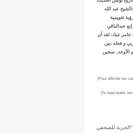
اريخ تونس الحديث
لشيخ عبد الله
ؤية تقويمية
ابع
عبدالباقي
عامر عياد: لقد آن
ي و فعله ،بين
 الأوحد.. سجين
(Pour afficher les c
(To read
arabic te
“الحرية للصحفي