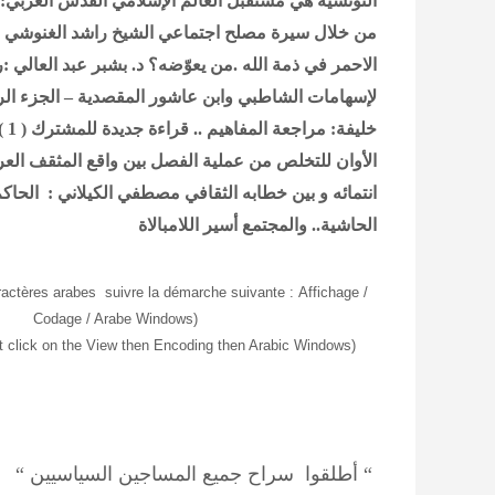
التونسية هي مستقبل العالم الإسلامي
القدس العربي:ت
من خلال سيرة مصلح اجتماعي
الشيخ راشد الغنوشي :ا
الاحمر في ذمة الله .من يعوّضه؟
د. بشبر عبد العالي :ر
لإسهامات الشاطبي وابن عاشور المقصدية – الجزء الر
خليفة: مراجعة المفاهيم .. قراءة جديدة للمشترك ( 1 )
الأوان للتخلص من عملية الفصل بين واقع المثقف العرب
انتمائه و بين خطابه الثقافي
مصطفي الكيلاني : الحاكم
الحاشية.. والمجتمع أسير اللامبالاة
aractères arabes suivre la démarche suivante
:
Affichage /
Codage / Arabe Windows
(
xt click on the View then Encoding then Arabic Windows)
“ أطلقوا سراح جميع المساجين السياسيين “ 