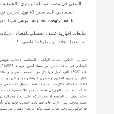
المنفي في وطنه عبدالله الزواري“
الجمعية ا
المساجين السياسيين
43 نهج الجزيرة تونس e-mail:
aispptunisie@yahoo.fr
تونس في 03 ديسمبر2008
متابعات إخبارية كشف الحساب..لقضاء .. »يكافح 
بين عصا الجلاد ..و مطرقة القاضي ..!
أصدرت الدائرة الجنائية الرابعة بالمحكمة الإبتدائية بتون
عدد 13927 التي أحيل فيها كل من : محمد العقربي و ما
2003 » لمكافحة الإرهاب » و قد قضت باتصال القضاء في
الحكم عليه لنفس التهم في قضية سابقة و بثلاث سنوات سجنا لب
بحالة إيقاف . و الجمعية إذ تجدد التأكيد على أنه لا مصداقية 
تعتمد محاضر تنتزع الإعترافات فيها تحت التعذيب فإنها تذكر ب
قد حوكم رغم وجود تقارير طبية تؤكد أنه معاق ذهنيا و غير مسؤول