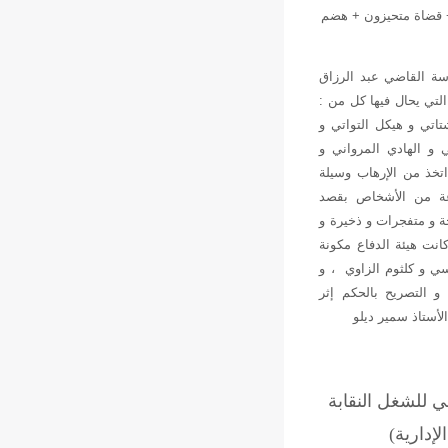
+ قضاة متحيزون + هضم
اسة القاضي عبد الرزاق
منا اليوم الخميس 03 جانفي 2008 في القضية عدد 13607 التي يحال فيها كل من :
تي و هيكل التواتي و
و الهادي المرواني و
اتخذ من الإرهاب وسيلة
عة من الأشخاص بقصد
ة و متفجرات و ذخيرة و
انت هيئة الدفاع مكونة
سي و كلثوم الزاوي ، و
 التصريح بالحكم إثر
الأستاذ سمير ديلو
سي للشغل النقابة
لإدارية)