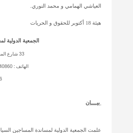
العياشي الهمامي و محمد النوري.
هيئة 18 أكتوبر للحقوق و الحريات
الجمعية الدولية ل
33 شارع المختار عطية تونس 1001
الهاتف : 71340860 الفاكس:71354984
6
بيــــان
علمت
الجمعية الدولية لمساندة المساجين السيا
س