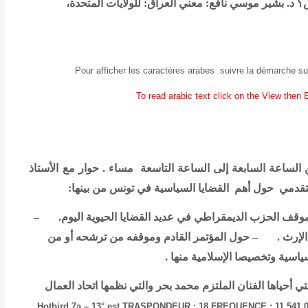
ش؟
د. بشير موسي نافع: معني العراق: للولايات المتحدة،
Pour afficher les caractères arabes suivre la démarche su
To read arabic text click on the View then
.
حوار مع الأستاذ
لتقدمي حول أهم القضايا السياسية في تونس من بينها:
لسياسية عقب 7 نوفمبر 1987. – موقف الحزب الديمقراطي في عديد القضايا الحيوية اليوم. –
اة في الإرث . – حول المؤتمر القادم وموقفه من ترشحه أو من
اسية وتخصيصا الإسلامية منها .
ي أحياها الفنان الملتزم محمد بحر والتي نظمها اتحاد العمال
Hotbird 7a – 13° est TRASPONDEUR : 18 FREQUENCE : 11.541,0