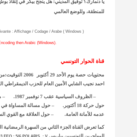
يا دنمارك؟
توفيق المديني: هل ينجح بيكر في إنقاذ بو
للمنطقة، وللوضع العالمي
ivante : Affichage / Codage / Arabe ( Windows )
 Encoding then Arabic (Windows).
قناة الحوار التونسي
محتويات حصة يوم الأحد 29 أكتوبر 2006 التوقيت:من الساعة السابعة إلى الساعة التاسعة مساء
احمد نجيب الشابي الأمين العام للحزب الديمقراطي ا
– الظروف ا
حول حركة 18 أكتوبر. – حول مسالة المساو
عدمه للأمانة العامة. – حول العلاقة مع القوي السي
كما تعرض القناة الجزء الثاني من السهرة الرمضانية الت
المهاجرين التونسيين بباريس
3 FEQ : 5/6 POLARIS. : V