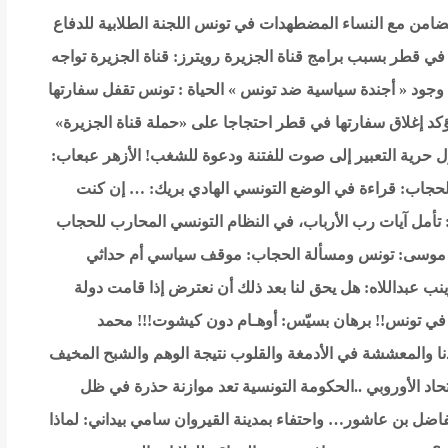
اللجنة الطلابية للدفاع
في قطر بسبب برامج قناة الجزيرة
رويترز: قناة الجزيرة تواجه
 وجود « أجندة سياسية ضد تونس »
الحياة : تونس تقفل سفارتها
د إغلاق سفارتها في قطر احتجاجا على «حملة قناة الجزيرة»
ل حرية التعبير إلى صوت للفتنة ودعوة للشغب!
الأزهر عبعاب:
حجاب: قراءة في الوضع التونسي
الهادي بريك: … إن كنت
تأمل آيات رب الأرباب، في النظام التونسي المحارب للحجاب
موسى: تونس ومسألة الحجاب: موقف سياسي أم حداثي
نب عبداللاه: هل يحق لنا بعد ذلك أن نعترض إذا قامت دولة
 في تونس!!
برهان بسيّس: أوهـام دون كيشوت!!!
محمد
دنا والمعششة في الأدمغة والقلوب نتيجة الوهم والشبح المخيف
حاد الأوروبي ..الحكومة التونسية تعد موازنة حذرة في ظل
ضل بن عاشور… واحتفاء بمدينة القيروان
سامي بيداني: لماذا