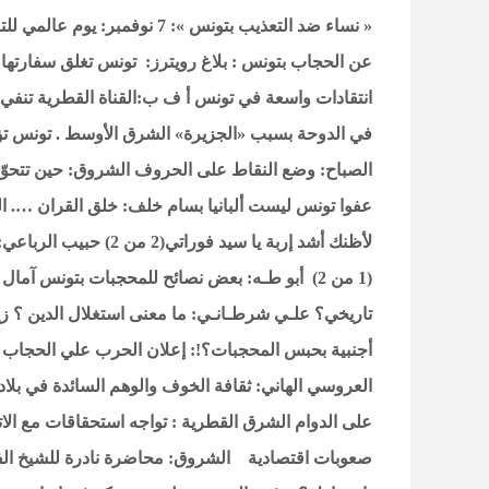
« نساء ضد التعذيب بتونس »: 7 نوفمبر: يوم عالمي للتضامن مع النساء المضطهدات في تونس
عن الحجاب بتونس : بلاغ
رويترز: تونس تغلق سفارتها 
انتقادات واسعة في تونس
أ ف ب:القناة القطرية تنفي
في الدوحة بسبب «الجزيرة»
الشرق الأوسط . تونس تؤك
الصباح: وضع النقاط على الحروف
الشروق: حين تتحوّ
عفوا تونس ليست ألبانيا
بسام خلف: خلق القران …. ال
لأظنك أشد إربة يا سيد فوراتي(2 من 2)
حبيب الرباعي: 
(1 من 2)
أبو طـه: بعض نصائح للمحجبات بتونس
آمال 
تاريخي؟
علـي شرطـانـي: ما معنى استغلال الدين ؟
زي
أجنبية بحبس المحجبات؟!: إعلان الحرب علي الحجاب
العروسي الهاني: ثقافة الخوف والوهم السائدة في بلا
على الدوام
الشرق القطرية : تواجه استحقاقات مع الات
صعوبات اقتصادية
الشروق: محاضرة نادرة للشيخ الفا