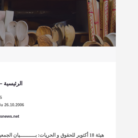
الرئيسية
–
S
du 26.10.2006
snews.net
هيئة 18 أكتوبر للحقوق و الحريات: بــــــــــيان
الجمعي