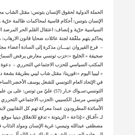
الحملة الدولية لحقوق الإنسان بتونس: مقتل الشاب مح
الإنسان بتونس: أحكام قاسية لمحاكمات ظالمة
حرّية 
السياسية
حرّية و إنصاف: اعتقال القلم الحر
المرصد ال
يحاكم بتهم ملفّقة
لجنة عائلات ضحايا قانون الارهاب: م
– فرع القيروان :بيـــان
مذكرة إلى السادة أعضاء مجل
صحيفة « الخليج »:حزب تونسي معارض يرفض السماح
المكتب السياسي للحزب الاجتماعي التحرري – دعوة ال
« ليبيا اليوم »:قورينا: مقتل شاب ليبي بطريقة بشعة 
في الإتحاد العام التونسي للشغل
يوسف الأخضر:الساحة ا
التونسي:سـواك حـار (57)
عليّ من تونس: على بن عليّ 
التونسي
مرسل الكسيبي :الحزب الاجتماعي التحرري 
الأساتذة المطرودون عمدا معركة تهم كل النقابيين لابد
لـ »آفـاق »:إذاعة « الزيتونة » تدفع للانغلاق دينيا
موقع « 
مصطفى عبدالله ونيسي: غربة الإنسان ومولد الذئاب 
إلى خادم الحرمين الشرفين الملك عبد اللله آل سعود .مقتر