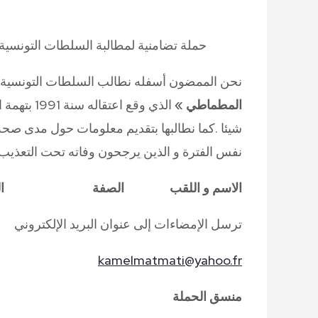
حملة تضامنية لمطالبة السلطات التونس
نحن الممضون أسفله نطالب السلطات التونسية
المطماطي »
الذي وقع ا
شيئا .كما نطالبها بتقديم معلومات حول مدى صحة ا
نفس الفترة و الذين يرجحون وفاته تحت التعذيب.
الاسم و اللقب الصفة الب
ترسل الإمضاءات إلى عنوان البريد الإلكتروني
kamelmatmati@yahoo.fr
منسق الحملة