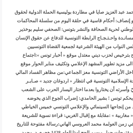
مد عبد العزيز صايا في مطاردة بوليسية
الحملة الدولية لحقوق
و إنصاف: أحكام قاسية في حلقة اليوم من سلسلة المحاكمات
وطني لحرية الصحافة والنشر بتونس: الصحفي سليم بوخذير
سانـدة واحـتـجـاج
الرابطة التونسية للدفاع عن حقوق الإنسان
س النواب من الهيئة الشرعية لجمعية القضاة التونسيين
 بترخيص لحزب ديني معتدل
موقع « أخبار تونس »:اجتماع
ى مزيد تطوير المشهد الإعلامي وتكثيف منابر الحوار
موقع
داخل الأراضي التونسية
معز الجماعي:من مظاهر الفساد المالي
لإسلامية التونسية في انتظار « اردوغان جديد »
صـابـر
وأسرته أن يختاروا بعدما اختار اليسار الحرب على الشعب
يحكم تونس !
بشير الحامدي: إضراب الجوع الذي يخوضه
 من إنجاحها
السينمائي والإعلامي التونسي خميس الخياطي
مغاربية » :مقابلة مع إقبال الغربي: قراءة نسوية للشريعة
في زمن العولمة
محمد العروسي الهاني:رسالة مفتوحة للتاريخ
حات حول موسم الحج لهذا العام 1428 هجري
د. محمد