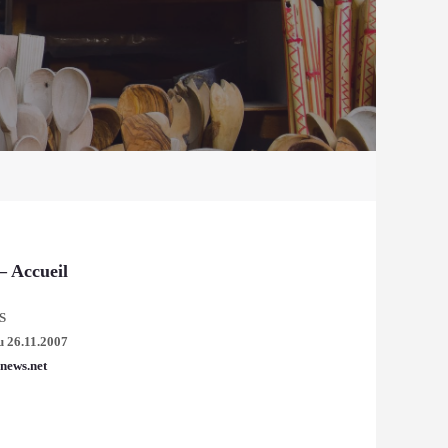
– Accueil
S
u 26.11.2007
news.net
archives :