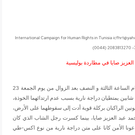
International Campaign for Human Rights in Tunisia icfhrt@yah
(0044) 2083813270 
لعزيز صايا في مطاردة بوليسية
علمت الحملة الدولية لحقوق الانسان انه في تمام الساعة الثالثة و النصف بعد الزوال من يوم الجمعة 23
ابين يمتطيان دراجة نارية بسبب عدم ارتدائهما الخوذة،
نين الراكبان بركلة قوية أدت إلى سقوطهما على الأرض،
 عبد العزيز صايا، بينما كسرت رجل الشاب الذي كان
عونا الأمن كانا على متن دراجة نارية من نوع اكس-طي