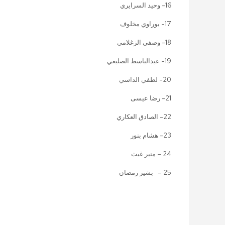
16- وحيد السرايري
17- بوراوي مخلوف
18- وصفي الزغلامي
19- عبدالباسط الصليعي
20- لطفي الداسي
21- رضا عيسى
22- الصادق العكاري
23- هشام بنور
24 – منير غيث
25 –
بشير رمضان