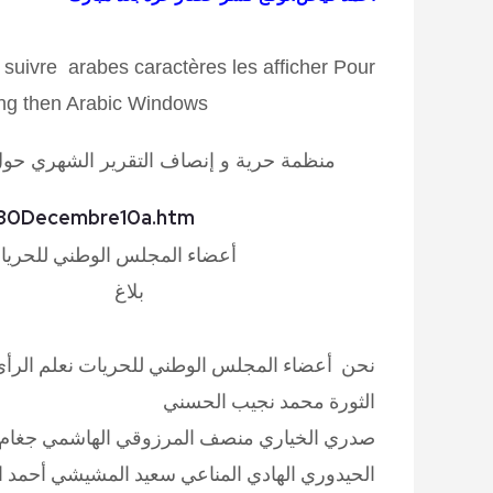
suivre
arabes
caractères
les
afficher
Pour
ing then Arabic Windows
منظمة حرية و إنصاف
التقرير الشهري
حول
t/30Decembre10a.htm
أعضاء المجلس الوطني للحري
بلاغ
نحن أعضاء المجلس الوطني للحريات نعلم الرأي 
الثورة محمد نجيب الحسن
صدري الخياري منصف المرزوقي الهاشمي جغام س
الحيدوري الهادي المناعي سعيد المشيشي أحمد