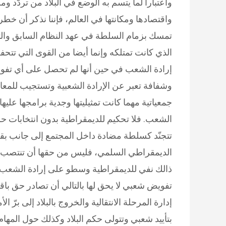
واعتبارا لما يتسم به الوضع في البلاد من تردّد 
واقتصادها ومكانتها في العالم، فإننا نذكر أن خطر
تمسك بزمام السلطة في عهد النظام السابق والتي
الذي كانت تمتلكه وإنما أيضا من القوى التي تتح
إرادة الشعب في حين أنها لم تحصل على أي تفويض 
وشفافة تعبر عن الإرادة الشعبية وتستجيب للمعاي
جمعياتية مهما كانت تمثيليتها وجدية برامجها عليه
الشعب. فلا تحكيم للديمقراطية بدون انتخابات ح
تتجنّد كسلطة مضادة داخل المجتمع إلى جانب بقية 
الديمقراطي السلمي، فليس من حقها أن تنتصب 
ذالك نفي للديمقراطية وسطو على إرادة الشعب و
تفويض شعبي لا يحق لها بالتالي أن تصادر حق باق
إدارة المرحلة الانتقالية والخروج بالبلاد إلى 
بتأييد شعبي وتتولى حكم البلاد وكذلك حول المها