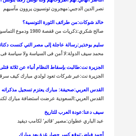
نصر الدين الدجبي:مهجرون تونسيون يروون مآسيهم
خالد شوكات:من طرائف الثورة التونسية؟
صالح شكري:ذكريات من قفصة 1980 ودموع التماسيح
سليم بوخذير:رسالة عاجلة إلى مصر التي كنست دكتاتور
محمد سيف الدولة:لا أمن فى السياسة ولا سياسة فى 
الجزيرة نت:طالبت بإسقاط النظام أنباء عن ثلاثة قتلى
الجزيرة نت:عبر شركات تعود لولدي مبارك كيف سر
القدس العربي:صحيفة: مبارك يعتزم تسجيل مذكراته 
القدس العربي:السعودية عرضت استضافة مبارك لكنه
سيف دعنا:عودة العرب للتاريخ
عبد الباري عطوان:مصير ‘قاتم’ لكامب ديفيد
أحمد فياض:توقع كسر حصار غزة بعد مبارك