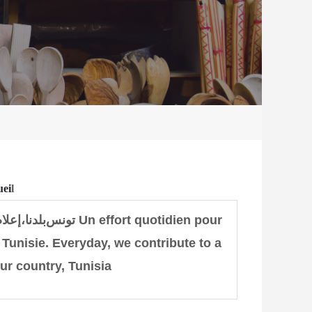
uei
l
Un effort quotidien pour
تونس
بلدنا،
إعلا
 Tunisie.
Everyday, we contribute to a
ur country, Tunisia