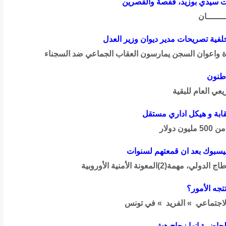
ت سيدي بوزيد، قفصة والقصرين
ــــــان
ية تصريحات مدير ديوان وزير العدل
واعوان السجن يمارسون العقاب الجماعي ضد السجناء
اطنون
ي العام للبقية
نقابة و هيكل اداري مستقل
ولار
لفيسبوك بعد ان قمعتهم لسنوات
جه الأمور؟
لاجتماعي » الفريد » في تونس
الحاضرة إنها زجاج هش