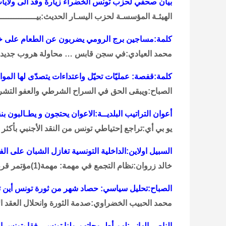
بيان صحفي لحزب تونس الخضراء زيارة وفد الى ولايا
الهيئـة المؤسسـة لحزب اليسـار الحديث:بيــــــــــــــــ
كلمة:مساجين برج الرومي يضربون عن الطعام على خلف
محمد العيادي:في سجن قابس … محاولة هروب جديدة 
كلمة:قفصة: عمليّات تحيّل واعتداءات يتصدّى لها المو
الصباح:ويبقى الحق في السراح الشرطي والعفو التشريع
أعوان التراتيب البلديــة:الاعوان يحتجون و يطـالبون ب
يو بي أي:تراجع إحتياطي تونس من النقد الأجنبي بأكثر من 500 مليون د
السبيل اولاين:الداخلية التونسية تغازل الشبان على ا
خالد زروان:نظام التجمع في مهمة: مهمة(1)مؤتمر قرطاج الدولي، مهمة(2)المعونة الأمنية الأوروبية
الصباح:تحليل سياسي: حصاد شهر من ثورة تونس أين تت
محمد الحبيب الخضراوي:صدمة الثورة وانحلال العقد ا
الناصر الهاني:لهم أطروحاتهم ولنا تونس رفقا بتونس 