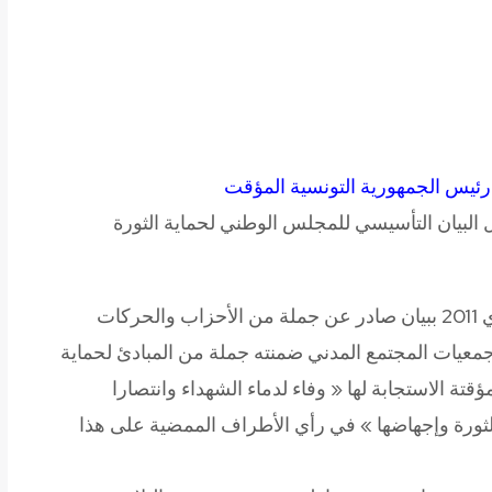
رئيس الجمهورية التونسية المؤقت
البيان التأسيسي للمجلس الوطني لحماية الثورة
لقد طالعتنا الصحف الصادرة يوم الثلاثاء 15 فيفري 2011 ببيان صادر عن جملة من الأحزاب والحركات
جمعيات المجتمع المدني ضمنته جملة من المبادئ لحماية
تة الاستجابة لها « وفاء لدماء الشهداء وانتصارا
ثورة وإجهاضها » في رأي الأطراف الممضية على هذا