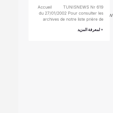
Accueil TUNISNEWS Nr 619
du 27/01/2002 Pour consulter les
text
arabic
read
To
)
W
archives de notre liste prière de
+ لمعرفة المزيد