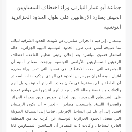
جماعة أبو عمار التيارتي وراء اختطاف النمساويين
الجيش يطارد الإرهابيين على طول الحدود الجزائرية
التونسية
تبسة: ع. إبراهيم / الجزائر: سامر رياض شهدت الحدود الشرقية للبلاد،
منذ صبيحة أمس على طول الحدود التونسية الليبية الجزائرية، حالة
استنفار قصوى مباشرة بعد إعلان وتبني تنظيم القاعدة اختطاف
الرعيتين النمساويتين بالأراضي التونسية. ورجحت مصادر أمنية أن
المجموعة التي نفذت الاختطاف هي نفسها التي تقف وراء مجزرة
اغتيال سبعة أعوان من حرس الحدود في الوادي. وذكرت ذات المصادر
أن الخاطفين لم يستقروا في مكان محدد بالجزائر أو تونس، بل أنهم
وللإفلات من قبضة مصالح الأمن يرجح أنهم انتشروا في مواقع عديدة
على الشريطين الحدوديين بين الجزائر وتونس وبين صحراء الجزائر
والصحراء الليبية. واستبعدت مصادر »الخبر » أن تكون الرهينتان
اقتيدتا إلى أي بلد في الساحل الإفريقي، قياسا إلى المسافة الطويلة
التي تفصل الحدود الجزائرية التونسية عن أقرب بلد من المنطقة
العابرة للساحل. وأفادت ذات المصادر أن السائحين النمساويين كانا