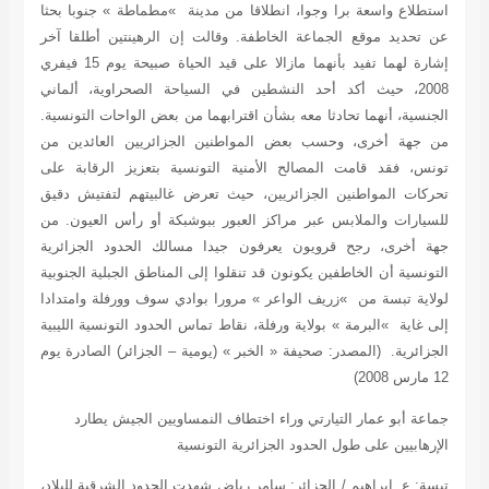
استطلاع واسعة برا وجوا، انطلاقا من مدينة »مطماطة » جنوبا بحثا
عن تحديد موقع الجماعة الخاطفة. وقالت إن الرهينتين أطلقا آخر
إشارة لهما تفيد بأنهما مازالا على قيد الحياة صبيحة يوم 15 فيفري
2008، حيث أكد أحد النشطين في السياحة الصحراوية، ألماني
الجنسية، أنهما تحادثا معه بشأن اقترابهما من بعض الواحات التونسية.
من جهة أخرى، وحسب بعض المواطنين الجزائريين العائدين من
تونس، فقد قامت المصالح الأمنية التونسية بتعزيز الرقابة على
تحركات المواطنين الجزائريين، حيث تعرض غالبيتهم لتفتيش دقيق
للسيارات والملابس عبر مراكز العبور ببوشبكة أو رأس العيون. من
جهة أخرى، رجح قرويون يعرفون جيدا مسالك الحدود الجزائرية
التونسية أن الخاطفين يكونون قد تنقلوا إلى المناطق الجبلية الجنوبية
لولاية تبسة من »زريف الواعر » مرورا بوادي سوف وورفلة وامتدادا
إلى غاية »البرمة » بولاية ورفلة، نقاط تماس الحدود التونسية الليبية
الجزائرية.
(المصدر: صحيفة « الخبر » (يومية – الجزائر) الصادرة يوم
12 مارس 2008)
جماعة أبو عمار التيارتي وراء اختطاف النمساويين الجيش يطارد
الإرهابيين على طول الحدود الجزائرية التونسية
تبسة: ع. إبراهيم / الجزائر: سامر رياض شهدت الحدود الشرقية للبلاد،