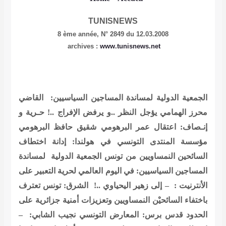
TUNISNEWS
8 ème année,
N° 2849 du 12.03.2008
archives
:
www.tunisnews.net
الجمعية الدولية لمساندة المساجين السياسيين: القاضي
محرز الهمامي يؤجل النظر ..و يرفض الإفراج ..!
حـرية و
إنـصاف: اعتقال عمر البرهومي شقيق حافظ البرهومي
مؤسسة المنتدى التونسي في هولندا: إدانة اختطاف
السائحين النمساويين من تونس
الجمعية الدولية لمساندة
المساجين السياسيين: في اليوم العالمي لحرية التعبير على
الأنترنيت : – إلى زهير اليحياوي ..!
الشرق: تونس تعترف
باختفاء السائحيْن النمساويين وتعزيزات أمنية جزائرية على
الحدود
قدس برس: المعارض التونسي نجيب الشابي: –