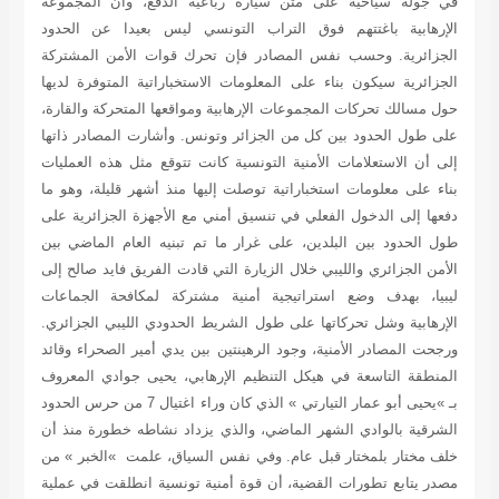
في جولة سياحية على متن سيارة رباعية الدفع، وأن المجموعة
الإرهابية باغتتهم فوق التراب التونسي ليس بعيدا عن الحدود
الجزائرية. وحسب نفس المصادر فإن تحرك قوات الأمن المشتركة
الجزائرية سيكون بناء على المعلومات الاستخباراتية المتوفرة لديها
حول مسالك تحركات المجموعات الإرهابية ومواقعها المتحركة والقارة،
على طول الحدود بين كل من الجزائر وتونس. وأشارت المصادر ذاتها
إلى أن الاستعلامات الأمنية التونسية كانت تتوقع مثل هذه العمليات
بناء على معلومات استخباراتية توصلت إليها منذ أشهر قليلة، وهو ما
دفعها إلى الدخول الفعلي في تنسيق أمني مع الأجهزة الجزائرية على
طول الحدود بين البلدين، على غرار ما تم تبنيه العام الماضي بين
الأمن الجزائري والليبي خلال الزيارة التي قادت الفريق فايد صالح إلى
ليبيا، بهدف وضع استراتيجية أمنية مشتركة لمكافحة الجماعات
الإرهابية وشل تحركاتها على طول الشريط الحدودي الليبي الجزائري.
ورجحت المصادر الأمنية، وجود الرهينتين بين يدي أمير الصحراء وقائد
المنطقة التاسعة في هيكل التنظيم الإرهابي، يحيى جوادي المعروف
بـ »يحيى أبو عمار التيارتي » الذي كان وراء اغتيال 7 من حرس الحدود
الشرقية بالوادي الشهر الماضي، والذي يزداد نشاطه خطورة منذ أن
خلف مختار بلمختار قبل عام. وفي نفس السياق، علمت »الخبر » من
مصدر يتابع تطورات القضية، أن قوة أمنية تونسية انطلقت في عملية