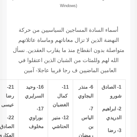
Windows)
أسماء السادة المساجين السياسيين من حركة
النهضة الذين لا تزال معاناتهم وماساة عائلاتهم
متواصلة بدون انقطاع منذ ما يقارب العقدين. نسأل
الله لهم وللمئات من الشبان الذين اعتقلوا في
العامين الماضيين ف رجا قريبا عاجلا- آمين
1-
الصادق
6-
منذر
11-
16- وحيد
21-
شورو
البجاوي
كمال
السرايري
رضا
الغضبان
عيسى
2- ابراهيم
7-
17-
الدريدي
الياس
12- منير
بوراوي
22-
بن
الحناشي
مخلوف
الصادق
3- رضا
رمضان
العكاري