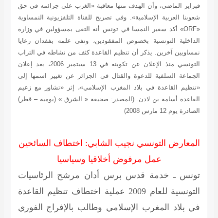
فبراير الماضي، وأن الهدف منها معاقبة «الغرب على جرائمه في حق
شعوبنا العربية الإسلامية». وفي تصريح للقناة التلفزيونية النمساوية
«ORF» أكد سفير النمسا في تونس أنه التقى بمسؤولين في وزارة
الداخلية التونسية بخصوص المفقودين، ونفى علمه بفقدان رعايا
نمساويين آخرين. يذكر أن تنظيم القاعدة كثف من نشاطه في التراب
التونسي منذ الإعلان عن تكوينه في 13 سبتمبر 2006، بعد إعلان
الجماعة السلفية للدعوة والقتال في الجزائر عن تغيير اسمها إلى
«تنظيم القاعدة في بلاد المغرب الإسلامي»، إثر «تشاور مع زعيم
القاعدة أسامة بن لادن.
(المصدر: صحيفة « الشرق » (يومية – قطر)
الصادرة يوم 12 مارس 2008)
المعارض التونسي نجيب الشابي: اختطاف السائحين
عمل مرفوض أخلاقيا وسياسيا
تونس ـ خدمة قدس برس
أدان مرشح الرئاسيات
التونسية للعام 2009 عملية اختطاف تنظيم القاعدة
في بلاد المغرب الإسلامي وطالب بالإفراج الفوري