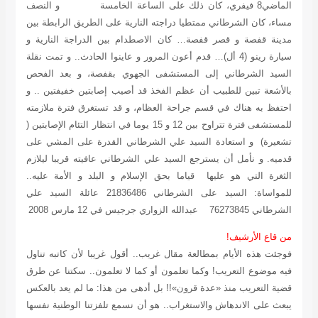
الماضي8 فيفري، كان ذلك على الساعة الخامسة و النصف
مساء، كان الشرطاني ممتطيا دراجته النارية على الطريق الرابطة بين
مدينة قفصة و قصر قفصة… كان الاصطدام بين الدراجة النارية و
سيارة رينو (4 أل)… قدم أعون المرور و عاينوا الحادث.. و تمت نقلة
السيد الشرطاني إلى المستشفى الجهوي بقفصة، و بعد الفحص
بالأشعة تبين للطبيب أن عظم الفخذ قد أصيب إصابتين خفيفتين .. و
احتفظ به هناك في قسم جراحة العظام، و قد تستغرق فترة ملازمته
للمستشفى فترة تتراوح بين 12 و 15 يوما في انتظار التئام الإصابتين (
تشعيرة) و استعادة السيد علي الشرطاني القدرة على المشي على
قدميه. و نأمل أن يسترجع السيد علي الشرطاني عافيته قريبا ليلازم
الثغرة التي هو عليها قياما بحق الإسلام و البلد و الأمة عليه..
للمواساة: السيد على الشرطاني 21836486 عائلة السيد علي
الشرطاني 76273845
عبدالله الزواري
جرجيس في 12 مارس 2008
من قاع الأرشيف!
فوجئت هذه الأيام بمطالعة مقال غريب.. أقول غريبا لأن كاتبه تناول
فيه موضوع التعريب! وكما تعلمون أو كما لا تعلمون.. سكتنا عن طرق
قضية التعريب منذ «عدة قرون»!! بل أدهى من هذا: ما لم يعد بالعكس
يبعث على الاندهاش والاستغراب.. هو أن نسمع تلفزتنا الوطنية نفسها