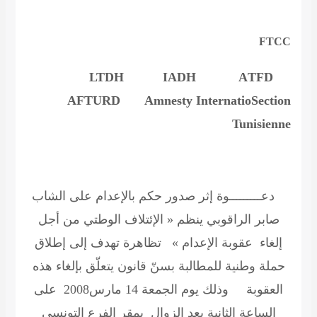
FTCC
IADH
A
TFD
LTDH
AFTURD
Amnesty Internatio
Section
Tunisienne
دعـــــــــوة
إثر صدور حكم بالإعدام على الشاب
صابر الراقوبي ينظم « الإئتلاف الوطتي من أجل
إلغاء عقوبة الإعدام » تظاهرة تهدف إلى إطلاق
حملة وطنية للمطالبة بسنّ قانون يتعلّق بإلغاء هذه
العقوبة
وذلك يوم الجمعة 14 مارس2008 على
الساعة الثانية بعد الزوال بمقر الفرع التونسي