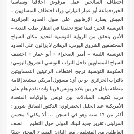
اختطاف السائحين عمل مرفوض أخلاقيا وسياسيا
الخبر:جماعة أبو عمار التيارتي وراء اختطاف النمساويين –
الجيش يطارد الإرهابيين على طول الحدود الجزائرية
التونسية
الخبر: فيينا تفتح تحقيقا في انتظار طلب الفدية –
الأمن يتحقق من الرواية التونسية لتحديد مكان السياح
المختطفين
الشروق اليومي: الرهائن لا يزالون على الحدود
التونسية الليبية – أمير الصحراء « أبو عمار » اختطف
السياح النمساويين داخل التراب التونسي
الشروق اليومي:
الحكومة التونسية ترجح اختطاف الرعيتين النمساويتين
بالتراب الجزائري
يو بي أي: مسؤول أمريكي يستبعد إقامة
منطقة تبادل حر بين بلاده وتونس قريبا
وات: تقدم هام على
درب تكثيف المبادلات بين تونس والولايات المتحدة
الأمريكية
عبد الجليل الخضراوي: الدكتور الصادق شورو :
أكثر من 17 سنة وهو في السجن … ألا يكفي؟
محسن
المزليني: تقرير جديد للبنك الدولي حول التعليم – نصف
العاطلين من المتعلمين
معز الباي: المسرح المحوّر جينيّا