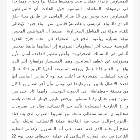
النمساويين بإجراء عمليات بحث وتمشيط مكثفة برا وجوا». ومما جاء
في توضيحات السلطات التونسية حول الحادث أن «المواطنين
النمساويين دخلا تونس يوم 10 فبراير الماضي عن طريق ميناء حلق
الوادي (الميناء الرئيسي بالعاصمة) قادمين من ميناء جنوة الإيطالي
للقيام بجولة في المناطق الصحراوية»، مضيفا أن المواطنين المعنيين
توغلا بسيارة رباعية الدفع في الصحراء في اتجاه خارج الحدود
التونسية حسب آخر المعلومات المتوفرة إثر اتصالهما هاتفيا بمختص
ألماني في المسالك الصحراوية». وأعلن تنظيم القاعدة أمس الأول
مسؤوليته عن خطف السائحين، وهما المستشار فولفغانغ أبنر الذي
يبلغ من العمر (51 عاما) وزوجته الممرضة أندريا كلوبير (43 عاما).
وكانت السلطات النمساوية قد أعلنت منذ يوم 3 مارس الماضي أنها
فقدت الاتصال باثنين من رعاياها في تونس، وأن آخر اتصال بهما كان
من منطقة «مطماطة» في الجنوب التونسي، وأنهما كانا على متن
سيارة جيب تحمل رقما نمساويا. ورفض مارتين قيتنار المتحدث باسم
وزارة الخارجية النمساوية تأكيد خبر الاختطاف، وقال في تصريحات
صحافية إن النمسا ستطلب نسخة من الشريط الصوتي الذي بثته قناة
«الجزيرة»والذي تبنت فيه القاعدة عملية الاختطاف، لتحليله. وأكد
صلاح أبومحمد الذي قدم نفسه على أنه المسؤول الإعلامي لتنظيم
القاعدة في بلاد المغرب الإسلامي أن عملية الاختطاف تمت يوم 22