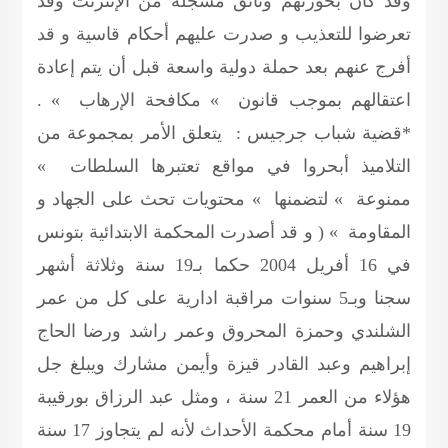
وقد كان بحوزتهم وثائق مسجلة من الإنترنت وقد
تعرضوا للتعذيب و صدرت عليهم أحكام قاسية و قد
أفرج عنهم بعد حملة دولية واسعة قبل أن يتم إعادة
اعتقالهم بموجب قانون » مكافحة الإرهاب » .
*قضية شباب جرجيس : يتعلق الأمر بمجموعة من
التلاميذ أبحروا في مواقع تعتبرها السلطات »
ممنوعة » لتضمنها » محتويات تحث على الجهاد و
المقاومة » ( و قد أصدرت المحكمة الابتدائية بتونس
في 16 أفريل 2004 حكما بـ19 سنة وثلاثة أشهر
سجنا وبـ5 سنوات مراقبة ادارية على كل من عمر
الشلندي وحمزة المحروق وعمر راشد ورضا الحاج
إبراهيم وعبد القادر قيزة وأيمن مشارك ويبلغ جل
هؤلاء من العمر 21 سنة ، ومثل عبد الرزاق بورقيبة
19 سنة أمام محكمة الأحداث لأنه لم يتجاوز 17 سنة