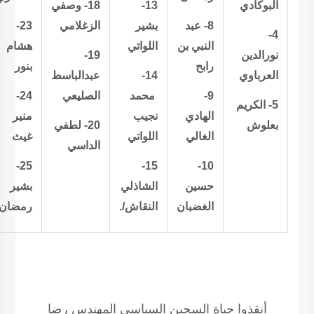
البوكادي
13-
18- وصفي
8-
عبد
بشير
الزغلامي
23-
4-
النبي بن
اللواتي
هشام
نورالدين
19-
رابح
بنور
العرباوي
14-
عبدالباسط
9-
محمد
الصليعي
24-
5- الكريم
الهادي
نجيب
منير
بعلوش
20- لطفي
الغالي
اللواتي
غيث
الداسي
25-
15-
10-
حسين
الشاذلي
بشير
الغضبان
النقاش/.
رمضان
أنقذوا حياة السجين السياسي المهندس رضا