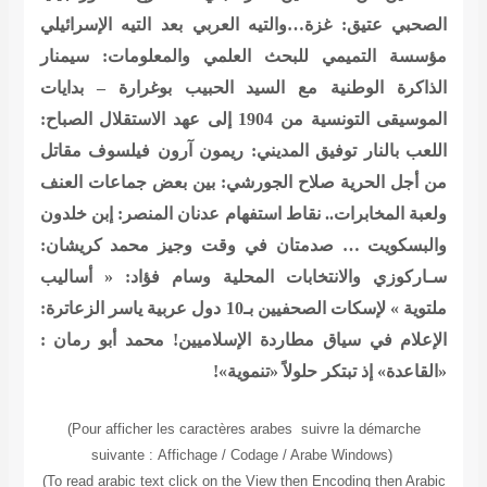
الصحبي عتيق: غزة…والتيه العربي بعد التيه الإسرائيلي
مؤسسة التميمي للبحث العلمي والمعلومات: سيمنار
الذاكرة الوطنية مع السيد الحبيب بوغرارة – بدايات
الموسيقى التونسية من 1904 إلى عهد الاستقلال
الصباح:
اللعب بالنار
توفيق المديني: ريمون آرون فيلسوف مقاتل
من أجل الحرية
صلاح الجورشي: بين بعض جماعات العنف
ولعبة المخابرات.. نقاط استفهام
عدنان المنصر: إبن خلدون
والبسكويت … صدمتان في وقت وجيز
محمد كريشان:
سـاركوزي والانتخابات المحلية
وسام فؤاد: « أساليب
ملتوية » لإسكات الصحفيين بـ10 دول عربية
ياسر الزعاترة:
الإعلام في سياق مطاردة الإسلاميين
! محمد أبو رمان :
«القاعدة» إذ تبتكر حلولاً «تنموية»!
(Pour afficher les caractères arabes suivre la démarche
suivante
:
Affichage / Codage / Arabe Windows
(
(To read
arabic text click on the View then Encoding then Arabic