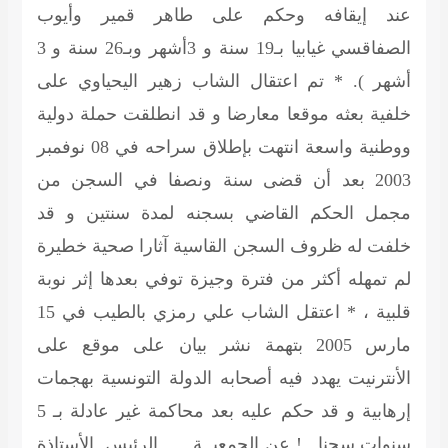
عند إيقافه وحكم على طاهر قمير وأيوب
الصفاقسي غيابيا بـ19 سنة و 3أشهر وبـ26 سنة و 3
أشهر ). * تم اعتقال الشاب زهير اليحياوي على
خلفية بعثه موقعا معارضا و قد انطلقت حملة دولية
ووطنية واسعة انتهت بإطلاق سراحه في 08 نوفمبر
2003 بعد أن قضى سنة ونصفا في السجن من
مجمل الحكم القاضي بسجنه لمدة سنتين و قد
خلفت له ظروف السجن القاسية آثارا صحية خطيرة
لم تمهله أكثر من فترة وجيزة توفي بعدها إثر نوبة
قلبية ، * اعتقل الشاب علي رمزي بالطيب في 15
مارس 2005 بتهمة نشر بيان على موقع على
الأنترنيت يهدد فيه أصحابه الدولة التونسية بهجمات
إرهابية و قد حكم عليه بعد محاكمة غير عادلة بـ 5
سنوات سجنا ..! عن الجمعيــة الرئيس
الأستاذة