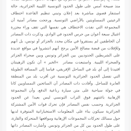
منذ صبيحة أمس على طول الحدود التونسية الليبية الجزائرية، حالة
استنفار قصوى مباشرة بعد إعلان وتبني تنظيم القاعدة اختطاف
الرعيتين النمساويتين بالأراضي التونسية. ورجحت مصادر أمنية أن
المجموعة التي نفذت الاختطاف هي نفسها التي تقف وراء مجزرة
اغتيال سبعة أعوان من حرس الحدود في الوادي. وذكرت ذات المصادر
أن الخاطفين لم يستقروا في مكان محدد بالجزائر أو تونس، بل أنهم
وللإفلات من قبضة مصالح الأمن يرجح أنهم انتشروا في مواقع عديدة
على الشريطين الحدوديين بين الجزائر وتونس وبين صحراء الجزائر
والصحراء الليبية. واستبعدت مصادر »الخبر » أن تكون الرهينتان
اقتيدتا إلى أي بلد في الساحل الإفريقي، قياسا إلى المسافة الطويلة
التي تفصل الحدود الجزائرية التونسية عن أقرب بلد من المنطقة
العابرة للساحل. وأفادت ذات المصادر أن السائحين النمساويين كانا
في جولة سياحية على متن سيارة رباعية الدفع، وأن المجموعة
الإرهابية باغتتهم فوق التراب التونسي ليس بعيدا عن الحدود
الجزائرية. وحسب نفس المصادر فإن تحرك قوات الأمن المشتركة
الجزائرية سيكون بناء على المعلومات الاستخباراتية المتوفرة لديها
حول مسالك تحركات المجموعات الإرهابية ومواقعها المتحركة والقارة،
على طول الحدود بين كل من الجزائر وتونس. وأشارت المصادر ذاتها