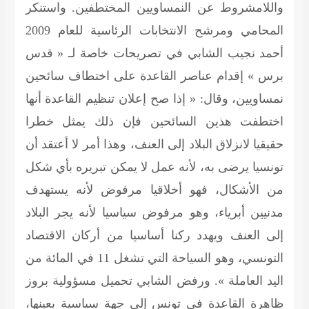
واللامشروط عن النمساويين المختطفين. واستنكر
المحامي ومرشح الانتخابات الرئاسية للعام 2009
أحمد نجيب الشابي في تصريحات خاصة لـ « قدس
برس » إقدام عناصر القاعدة على اختطاف سائحين
نمساويين، وقال: « إذا صح إعلان تنظيم القاعدة أنها
اختطفت هذين السائحين فإن ذلك يمثل خطرا
حقيقيا لانزلاق البلاد إلى العنف، وهذا أمر لا أعتقد أن
تونسيا يرضى به، لأنه عمل لا يمكن تبريره بأي شكل
من الأشكال، فهو أخلاقيا مرفوض لأنه يستهدف
مدنيين أبرياء، وهو مرفوض سياسيا لأنه يجر البلاد
إلى العنف ويهدد ركنا أساسيا من أركان الاقتصاد
التونسي، وهو السياحة التي تشغل 11 في المائة من
اليد العاملة ». ورفض الشابي تحميل مسؤولية بروز
ظاهرة القاعدة في تونس إلى جهة سياسية بعينها،