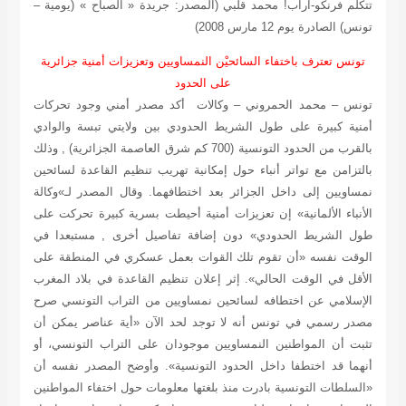
تتكلم فرنكو-اراب! محمد قلبي
(المصدر: جريدة « الصباح » (يومية –
تونس) الصادرة يوم 12 مارس 2008)
تونس تعترف باختفاء السائحيْن النمساويين وتعزيزات أمنية جزائرية
على الحدود
تونس – محمد الحمروني – وكالات
أكد مصدر أمني وجود تحركات
أمنية كبيرة على طول الشريط الحدودي بين ولايتي تبسة والوادي
بالقرب من الحدود التونسية (700 كم شرق العاصمة الجزائرية) , وذلك
بالتزامن مع تواتر أنباء حول إمكانية تهريب تنظيم القاعدة لسائحين
نمساويين إلى داخل الجزائر بعد اختطافهما. وقال المصدر لـ»وكالة
الأنباء الألمانية» إن تعزيزات أمنية أحيطت بسرية كبيرة تحركت على
طول الشريط الحدودي» دون إضافة تفاصيل أخرى , مستبعدا في
الوقت نفسه «أن تقوم تلك القوات بعمل عسكري في المنطقة على
الأقل في الوقت الحالي». إثر إعلان تنظيم القاعدة في بلاد المغرب
الإسلامي عن اختطافه لسائحين نمساويين من التراب التونسي صرح
مصدر رسمي في تونس أنه لا توجد لحد الآن «أية عناصر يمكن أن
تثبت أن المواطنين النمساويين موجودان على التراب التونسي، أو
أنهما قد اختطفا داخل الحدود التونسية». وأوضح المصدر نفسه أن
«السلطات التونسية بادرت منذ بلغتها معلومات حول اختفاء المواطنين