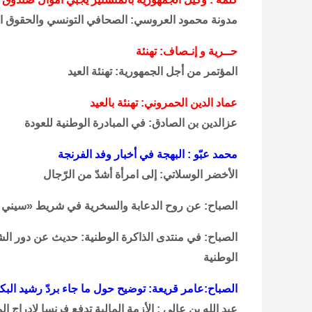
مدونة محمود العروسي: الصحافي التونسي والحقوق 
حــرية و إنـصاف: تهنئة
المؤتمر من أجل الجمهورية: تهنئة العيد
عماد الدين الحمروني: تهنئة بالعيد
عزالدين بن الصادق: في المبادرة الوطنية للعودة
محمد عبّو : البهجة في أخبار وفد الفرنجة
الأخضر الوسلاتي: إلى امرأة أشدّ من الرّجال
الصباح: عن روح الدعابة والسخرية في شريط «سيني شيت
الصباح: في منتدى الذاكرة الوطنية: حديث عن دور الش
الوطنية
الصباح:عامر قريعة: توضيح حول ما جاء بردّ رشيد ا
عبد الله بن عالي : الأزمة المالية تدفع فرنسا لإدراج ال