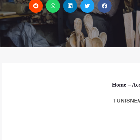
Home
– Acc
TUNISNE