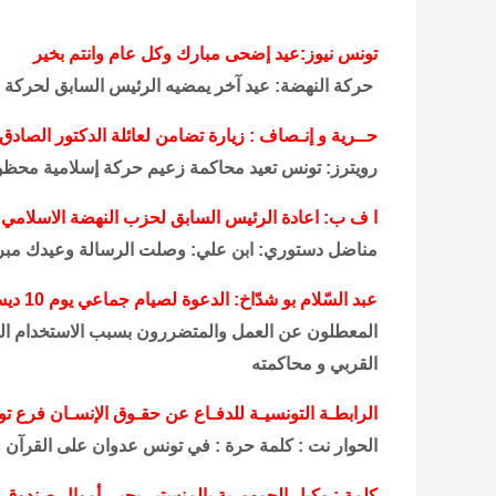
تونس نيوز:عيد إضحى مبارك وكل عام وانتم بخير
حركة النهضة: عيد آخر يمضيه الرئيس السابق لحركة ا
حــرية و إنـصاف : زيارة تضامن لعائلة الدكتور الصاد
رويترز: تونس تعيد محاكمة زعيم حركة إسلامية محظور
ا ف ب: اعادة الرئيس السابق لحزب النهضة الاسلامي
مناضل دستوري: ابن علي: وصلت الرسالة وعيدك مبروك
عبد السّلام بو شدّاخ: الدعوة لصيام جماعي يوم 10 ديسمبر 2008
المعطلون عن العمل والمتضررون بسبب الاستخدام ال
القربي و محاكمته
الرابطـة التونسيـة للدفـاع عن حقـوق الإنسـان فرع توزر
الحوار نت : كلمة حرة : في تونس عدوان على القرآن 
كلمة : وكيل الجمهورية بالمنستير يجبي أموال صندوق 26/26 ووالي سوسة يخطئ العنوان في تعليماته