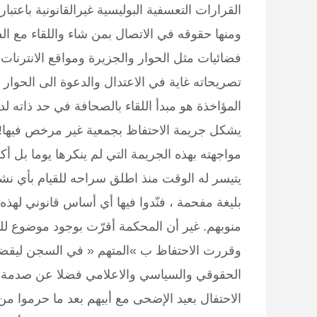
القرارات التعسفية البوليسية غيرالقانونية باع
ومنها حقوقه في الاتصال بمن شاء واللقاء مع ال
فضائيات مثل الحوار والجزيرة ومواقع الانترنات
تصريحاته غاية في الاعتدال والدعوة الى الحو
المؤاخذة هو مبدأ اللقاء بالصحافة في حد ذاته ل
يشكل جريمة الاحتفاظ بجمعية غير مرخص فيها!!تم
مواجهته بهذه الجريمة التي لم ينكرها يوما بل أ
يتيسر له الوقت منذ اطلق سراحه للقيام بأي نش
بليغة مفحمة ، فنّدوا فيها أي أساس قانوني لهذه
منوبهم. غير أن المحكمة أقرّت بوجود موضوع
وقررت الاحتفاظ ب »المتهم « في السجن ليقضي
الحقوقي والسياسي والاعلامي فضلا عن صدمة ابن