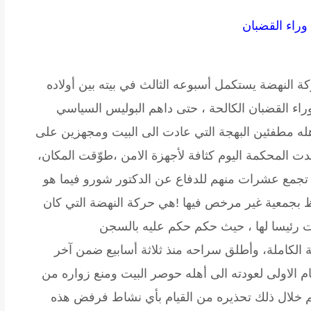
ة النهضة يستكمل أسبوعه الثالث في بيته بين أولاده
اء القضبان الكالحة ، حتى داهم البوليس السياسي
له مطفئين البهجة التي عادت الى البيت ومجهزين على
ت المحكمة اليوم كثافة لأجهزة الامن ،طوّقت المكان،
 تجمع عشرات منهم للدفاع عن الدكتور شورو فيما هو
ظ بجمعية غير مرخص فيها !هي حركة النهضة التي كان
ات رئيسا لها ، حيث حكم حكم عليه بالسجن
ا في العزلة الكاملة، وأطلق سراحه منذ ثلاثة أسابيع ضمن آخر
م الاولى لعودته الى أهله حوصر البيت ومنع زواره من
تم خلال ذلك تحذيره من القيام بأي نشاط فرفض هذه