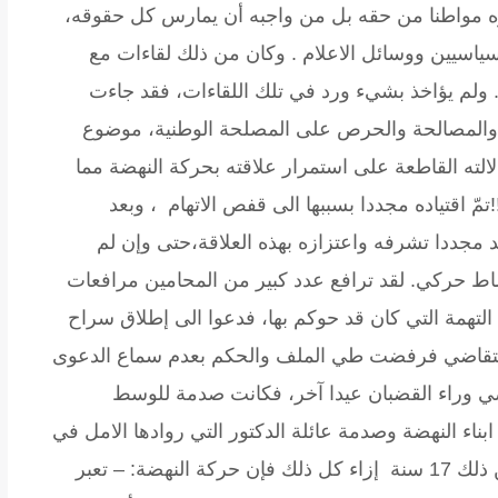
تباره مواطنا من حقه بل من واجبه أن يمارس كل حقوقه،
سياسيين ووسائل الاعلام . وكان من ذلك لقاءات مع
. ولم يؤاخذ بشيء ورد في تلك اللقاءات، فقد جاءت
ار والمصالحة والحرص على المصلحة الوطنية، موضوع
دلالته القاطعة على استمرار علاقته بحركة النهضة مما
ّ اقتياده مجددا بسببها الى قفص الاتهام ، وبعد
كد مجددا تشرفه واعتزازه بهذه العلاقة،حتى وإن لم
اط حركي. لقد ترافع عدد كبير من المحامين مرافعات
 التهمة التي كان قد حوكم بها، فدعوا الى إطلاق سراح
 للتقاضي فرفضت طي الملف والحكم بعدم سماع الدعوى
 وراء القضبان عيدا آخر، فكانت صدمة للوسط
اء النهضة وصدمة عائلة الدكتور التي روادها الامل في
الاحتفال بعيد الإضحى مع أبيهم بعد ما حرموا من ذلك 17 سنة إزاء كل ذلك فإن حركة النهضة: – تعبر