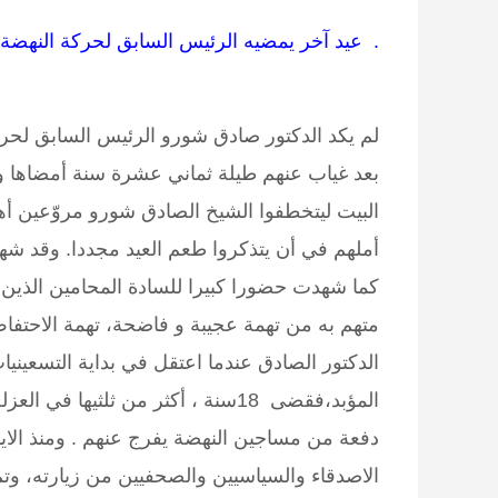
عيد آخر يمضيه الرئيس السابق لحركة النهضة وراء القضبان .
لم يكد الدكتور صادق شورو الرئيس السابق لحرك
بعد غياب عنهم طيلة ثماني عشرة سنة أمضاها ور
البيت ليتخطفوا الشيخ الصادق شورو مروّعين أه
أملهم في أن يتذكروا طعم العيد مجددا. وقد شهد
كما شهدت حضورا كبيرا للسادة المحامين الذين
متهم به من تهمة عجيبة و فاضحة، تهمة الاحتفا
الدكتور الصادق عندما اعتقل في بداية التسعيني
المؤبد،فقضى 18سنة ، أكثر من ثلثيه
دفعة من مساجين النهضة يفرج عنهم . ومنذ الايا
الاصدقاء والسياسيين والصحفيين من زيارته، و