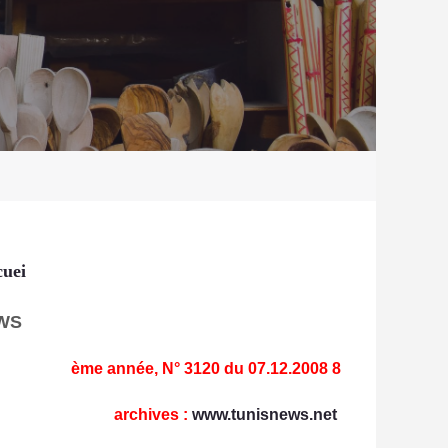
uei
WS
8 ème année, N° 3120 du 07.12.2008
archives
:
www.tunisnews.net