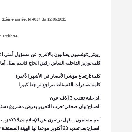
S
11
ème année, N°4037 du 12
.06.2011
:
archives
رويترز:تونسيون يطالبون بالافراج عن مسؤول أمني اعتق
كلمة:وزير الداخلية السابق رفيق الحاج قاسم يمثل أم
كلمة:ارتفاع مؤشر الأسعار في الأشهر الأخيرة
كلمة:صادرات الفسفاط تتراجع تراجعا كبيرا
الداخلية تنتدب 3 آلاف عون
الصباح:بيان صحفي:حزب التحرير يعرض مشروع دستو
أنتم مسلمون…فهل ترضون عن الإسلام بديلا؟؟حزب ا
الصباح:بعد تحديد 23 أكتوبر موعدا لها الهيئة المستقلة تعلن قريبا عن روزنامة جديدة لانتخابات