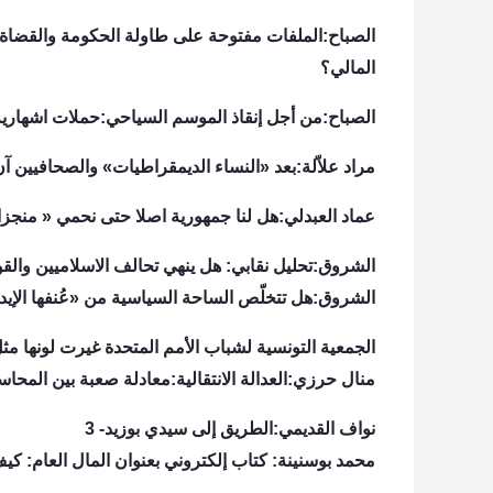
الصباح:الملفات مفتوحة على طاولة الحكومة والقضاة
المالي؟
الصباح:من أجل إنقاذ الموسم السياحي:حملات اشهارية
مراد علاّلة:بعد «النساء الديمقراطيات» والصحافيين آ
عماد العبدلي:هل لنا جمهورية اصلا حتى نحمي « منجزات
الشروق:تحليل نقابي: هل ينهي تحالف الاسلاميين والق
الشروق:هل تتخلّص الساحة السياسية من «عُنفها الإيد
الجمعية التونسية لشباب الأمم المتحدة غيرت لونها مثل
منال حرزي:العدالة الانتقالية:معادلة صعبة بين المحا
نواف القديمي:الطريق إلى سيدي بوزيد- 3
محمد بوسنينة: كتاب إلكتروني بعنوان المال العام: كيف