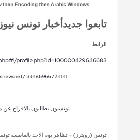
ew then Encoding then Arabic Windows)
تابعوا
جديد
أخبار
تونس
نيوز
الرابط
php#!/profile.php?id=100000429646683
nisnewsnet/133486966724141
تونسيون يطالبون بالافراج عن م
تونس (رويترز) – تظاهر يوم الاحد بالعاصمة تو