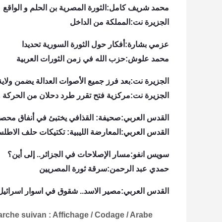
محمد شريف كامل:الثورة المصرية بن الحلم و الواقع
الجزيرة نت:المملكة من الداخل
عزمي بشارة:أفكار حول الثورة السورية تحديدا
محمد علوش:حزب الله في زمن الثورات العربية
الجزيرة نت:بعد فرز جميع الأصوات العدالة يضمن ولاية 
الجزيرة نت:مركزية فتح تقرر طرد دحلان من الحركة واح
القدس العربي:صحيفة: القذافي يختبئ في أنفاق محصنة عمقها 182 مترا
القدس العربي:المعارضة الليبية: تكتيكات حلف الاطلس
سويس انفو:مسار الإصلاحات في الجزائر.. إلى أين؟
حمدي عبد الرحمن:سرقة ثورة المصريين
القدس العربي:مصير الاسد.. شقوق في اسوار اسرائيل
arche suivan : Affichage / Codage / Arabe