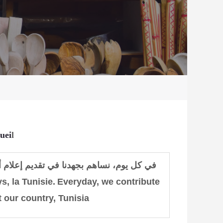
uei
l
في
كل
يوم
،
نساهم بجهدنا في
تقديم
إعلام 
s, la Tunisie.
Everyday, we contribute
t our country, Tunisia