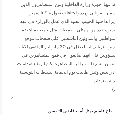
يها اجهزة وزارة الداخلية ولوح المتظاهرون الذين
مير الفرياني ورددوا هتافات تقول « كلنا سمير
ير الداخلية الحبيب الصيد الذي عمل بالوزارة في عهد
مسيرة عدد من ممثلي الجمعيات مثل جمعية مناهضة
مواطنين والمدونين الناشطين على صفحات موقع
التواصل الاجتماعي « فيسبوك ». وقالت عائلة سمير الفرياني انه اعتقل في 30 مايو ايار الماضي لكتابته
ن مسؤولين قال انهم ضالعون في قمع المتظاهرين في
يرة من الشرطة لمراقبة المظاهرة لكن لم تقع صدامات
 رايتس وتش طالبت يوم الجمعة السلطات التونسية
م بتعهداتها.
<
الحاج قاسم يمثل أمام قاضي التحقيق