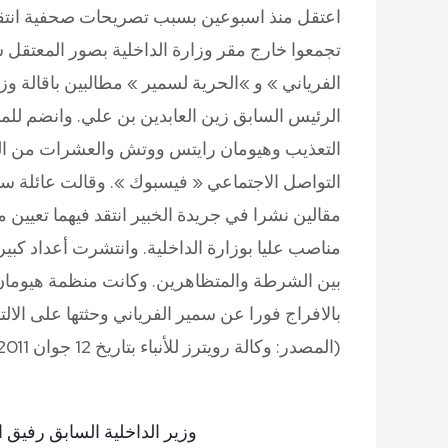
اعتقل منذ اسبوعين بسبب تصريحات صحفية انتقد ف
تجمعوا خارج مقر وزارة الداخلية بصور المعتقل س
الفرياني » و »الحرية لسمير » مطالبين باقالة وز
الرئيس السابق زين العابدين بن علي. وانضم لل
التعذيب وهيومان رايتس ووتش والعشرات من ال
مقالين نشرا في جريدة الخبير انتقد فيهما تعيي
مناصب عليا بوزارة الداخلية. وانتشرت أعداد كب
بين الشرطة والمتظاهرين. وكانت منظمة هيومان
بالافراج فورا عن سمير الفرياني وحثتها على الالتزا
(المصدر: وكالة رويترز للأنباء بتاريخ 12 جوان 2011)
وزير الداخلية السابق رفيق 