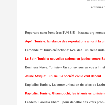
archives 
Reporters sans frontières
:
TUNISIE – Nawaat.org menacé
Agefi: Tunisie: la relance des exportations amortit la cr
Lemonde.fr: Tunisie/élections: 67% des Tunisiens indéc
Le Soir: Tunisie: nouvelles actions en justice contre B
Business News: Tunisie – Un consensus en vue à l’In
Jeune Afrique: Tunisie : la société civile vent debout
Kapitalis: Tunisie. La communication de crise de Lazh
Kapitalis: Tunisie. Ghannouchi, les islamistes tunisien
Leaders: Faouzia Charfi : pour débattre des vrais probl