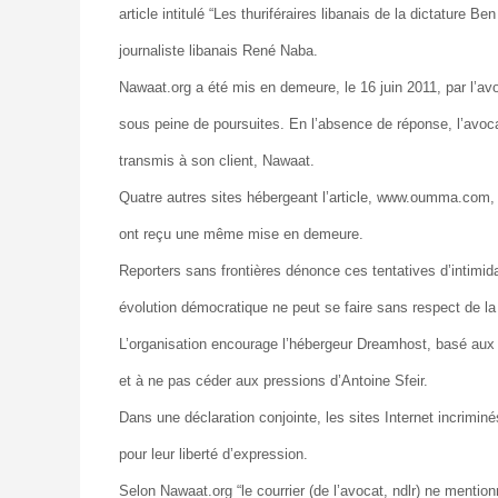
article intitulé “Les thuriféraires libanais de la dictature Be
journaliste libanais René Naba.
Nawaat.org a été mis en demeure, le 16 juin 2011, par l’avoc
sous peine de poursuites. En l’absence de réponse, l’avoc
transmis à son client, Nawaat.
Quatre autres sites hébergeant l’article, www.oumma.com,
ont reçu une même mise en demeure.
Reporters sans frontières dénonce ces tentatives d’intimid
évolution démocratique ne peut se faire sans respect de la l
L’organisation encourage l’hébergeur Dreamhost, basé aux 
et à ne pas céder aux pressions d’Antoine Sfeir.
Dans une déclaration conjointe, les sites Internet incriminés o
pour leur liberté d’expression.
Selon Nawaat.org “le courrier (de l’avocat, ndlr) ne menti