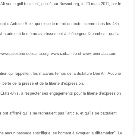
n Ali sur le grill tunisien”, publié sur Nawaat.org, le 20 mars 2011, par le
at d’Antoine Sfeir, qui exige le retrait du texte incrimé dans les 48h,
at a adressé le même avertissement à l’hébergeur Dreamhost, qui l’a
 www.palestine-solidarite.org, www.izuba.info et www.renenaba.com,
ation qui rappellent les mauvais temps de la dictature Ben Ali. Aucune
iberté de la presse et de la liberté d’expression.
Etats-Unis, à respecter ses engagements pour la liberté d’expression
nt affirmé qu’ils ne retireraient pas l’article, et qu’ils se battraient
onne aucun passage spécifique, se bornant à évoquer la diffamation”. Le