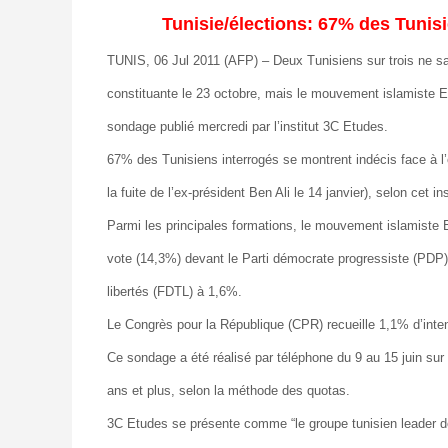
Tunisie/élections: 67% des Tunisi
TUNIS, 06 Jul 2011 (AFP) – Deux Tunisiens sur trois ne save
constituante le 23 octobre, mais le mouvement islamiste E
sondage publié mercredi par l’institut 3C Etudes.
67% des Tunisiens interrogés se montrent indécis face à l’o
la fuite de l’ex-président Ben Ali le 14 janvier), selon cet ins
Parmi les principales formations, le mouvement islamiste En
vote (14,3%) devant le Parti démocrate progressiste (PDP) 
libertés (FDTL) à 1,6%.
Le Congrès pour la République (CPR) recueille 1,1% d’inte
Ce sondage a été réalisé par téléphone du 9 au 15 juin sur 
ans et plus, selon la méthode des quotas.
3C Etudes se présente comme “le groupe tunisien leader 