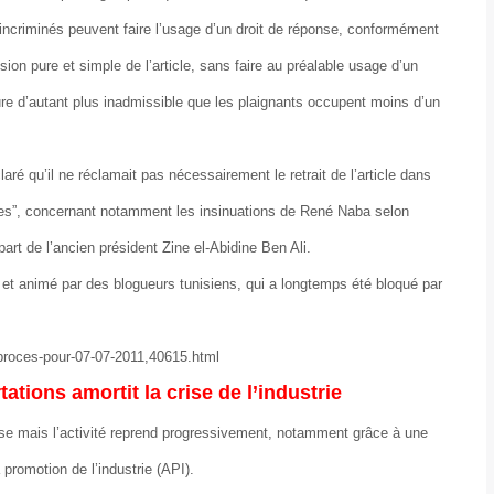
os incriminés peuvent faire l’usage d’un droit de réponse, conformément
ion pure et simple de l’article, sans faire au préalable usage d’un
ure d’autant plus inadmissible que les plaignants occupent moins d’un
aré qu’il ne réclamait pas nécessairement le retrait de l’article dans
ires”, concernant notamment les insinuations de René Naba selon
part de l’ancien président Zine el-Abidine Ben Ali.
 et animé par des blogueurs tunisiens, qui a longtemps été bloqué par
de-proces-pour-07-07-2011,40615.html
ations amortit la crise de l’industrie
crise mais l’activité reprend progressivement, notamment grâce à une
promotion de l’industrie (API).