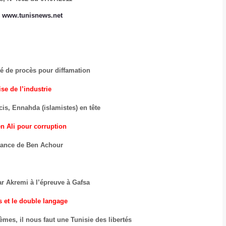
:
www.tunisnews.net
 de procès pour diffamation
ise de l’industrie
is, Ennahda (islamistes) en tête
en Ali pour corruption
stance de Ben Achour
ar Akremi à l’épreuve à Gafsa
s et le double langage
èmes, il nous faut une Tunisie des libertés