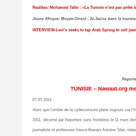
Realites: Mohamed Talbi : «La Tunisie n’est pas prête à
Jeune Afrique: Moyen-Orient : Al-Jazira dans la tourme
INTERVIEW-Levi’s seeks to tap Arab Spring to sell jea
Reporte
TUNISIE – Nawaat.org me
07.07.2011
Alors que l’ombre de la cybercensure plane toujours sur l’I
2011, décerné par Reporters sans frontières le 11 mars dern
journaliste et professeur franco-libanais Antoine Sfeir, ré