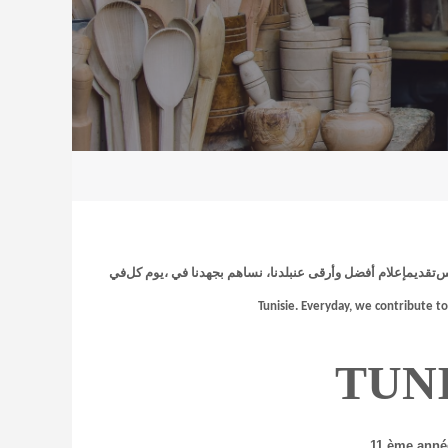
في
كل
يوم
،
نساهم بجهدنا في
تقديمإعلام أفضل وأرقى عنبلدنا،
Tunisie.
Everyday, we contribute t
TUN
11 ème année