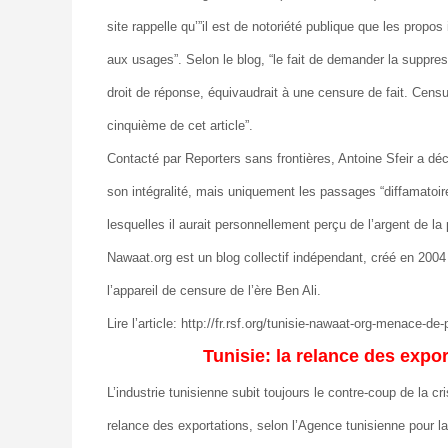
site rappelle qu’”il est de notoriété publique que les prop
aux usages”. Selon le blog, “le fait de demander la suppress
droit de réponse, équivaudrait à une censure de fait. Cens
cinquième de cet article”.
Contacté par Reporters sans frontières, Antoine Sfeir a décl
son intégralité, mais uniquement les passages “diffamato
lesquelles il aurait personnellement perçu de l’argent de la 
Nawaat.org est un blog collectif indépendant, créé en 2004
l’appareil de censure de l’ère Ben Ali.
Lire l’article: http://fr.rsf.org/tunisie-nawaat-org-menace-
Tunisie: la relance des export
L’industrie tunisienne subit toujours le contre-coup de la 
relance des exportations, selon l’Agence tunisienne pour la 