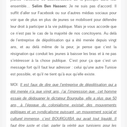
ensemble…
Selim Ben Hassen:
Je ne suis pas d’accord. Il
suffit d’aller sur Facebook ou sur d’autres médias sociaux pour
voir que de plus en plus de jeunes se mobilisent pour défendre
leur droit à participer à la vie publique. Mais je vous accorde que
ce n’est pas le cas de la majorité de nos concitoyens. Au delà
de l’entreprise de dépolitisation qui a été menée depuis vingt
ans, et au delà même de la peur, je pense que c’est la
résignation qui conduit les jeunes à baisser les bras et à ne pas
s’intéresser à la chose publique. C’est pour ça que c’est un
message fort qu’il faut leur adresser : celui qu’une autre Tunisie
est possible, et qu’il ne tient qu’à eux qu’elle existe.
MOI:
Il est faux de dire que l’entreprise de dépolitisation qui a
été menée n’a que vingt ans, j’ai l’impression que cet homme
essaie de dédouaner le dictateur Bourguiba, elle a plus que 50
ans, à l’époque du colonialisme existait des mouvements
politiques et un syndicalisme puissant, un mouvement social et
culturel immense, c’est BOURGUIBA qui avait tout liquidé. Il
faut être juste et clair, parler la vérité aux tunisiens pour les