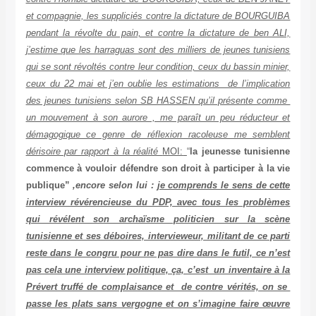
et compagnie, les suppliciés contre la dictature de BOURGUIBA
pendant la révolte du pain, et contre la dictature de ben ALI,
j’estime que les harraguas sont des milliers de jeunes tunisiens
qui se sont révoltés contre leur condition, ceux du bassin minier,
ceux du 22 mai et j’en oublie les estimations de l’implication
des jeunes tunisiens selon SB HASSEN qu’il présente comme
un mouvement à son aurore , me paraît un peu réducteur et
démagogique ce genre de réflexion racoleuse me semblent
dérisoire par rapport à la réalité
MOI:
“
la jeunesse tunisienne
commence à vouloir défendre son droit à participer à la vie
publique”
,encore selon lui :
je comprends le sens de cette
interview révérencieuse du PDP, avec tous les problèmes
qui révélent son archaïsme politicien sur la scène
tunisienne et ses déboires, intervieweur, militant de ce parti
reste dans le congru pour ne pas dire dans le futil, ce n’est
pas cela une interview politique, ça, c’est un inventaire à la
Prévert truffé de complaisance et de contre vérités, on se
passe les plats sans vergogne et on s’imagine faire œuvre