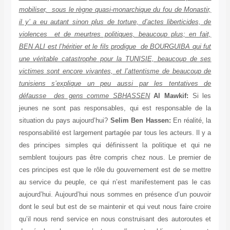
mobiliser, sous le règne quasi-monarchique du fou de Monastir,
il y’ a eu autant sinon plus de torture, d’actes liberticides, de
violences et de meurtres politiques, beaucoup plus; en fait,
BEN ALI est l’héritier et le fils prodigue de BOURGUIBA qui fut
une véritable catastrophe pour la TUNISIE, beaucoup de ses
victimes sont encore vivantes, et l’attentisme de beaucoup de
tunisiens s’explique un peu aussi par les tentatives de
défausse des gens comme SBHASSEN
Al Mawkif:
Si les
jeunes ne sont pas responsables, qui est responsable de la
situation du pays aujourd’hui?
Selim Ben Hassen:
En réalité, la
responsabilité est largement partagée par tous les acteurs. Il y a
des principes simples qui définissent la politique et qui ne
semblent toujours pas être compris chez nous. Le premier de
ces principes est que le rôle du gouvernement est de se mettre
au service du peuple, ce qui n’est manifestement pas le cas
aujourd’hui. Aujourd’hui nous sommes en présence d’un pouvoir
dont le seul but est de se maintenir et qui veut nous faire croire
qu’il nous rend service en nous construisant des autoroutes et