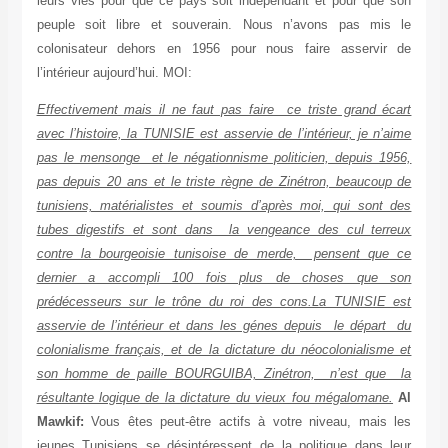
leurs vies pour que ce pays soit indépendant et pour que son
peuple soit libre et souverain. Nous n’avons pas mis le
colonisateur dehors en 1956 pour nous faire asservir de
l’intérieur aujourd’hui. MOI:
Effectivement mais il ne faut pas faire ce triste grand écart
avec l’histoire, la TUNISIE est asservie de l’intérieur, je n’aime
pas le mensonge et le négationnisme politicien, depuis 1956,
pas depuis 20 ans et le triste règne de Zinétron, beaucoup de
tunisiens, matérialistes et soumis d’après moi, qui sont des
tubes digestifs et sont dans la vengeance des cul terreux
contre la bourgeoisie tunisoise de merde, pensent que ce
dernier a accompli 100 fois plus de choses que son
prédécesseurs sur le trône du roi des cons.La TUNISIE est
asservie de l’intérieur et dans les génes depuis le départ du
colonialisme français, et de la dictature du néocolonialisme et
son homme de paille BOURGUIBA, Zinétron, n’est que la
résultante logique de la dictature du vieux fou mégalomane.
Al
Mawkif:
Vous êtes peut-être actifs à votre niveau, mais les
jeunes Tunisiens se désintéressent de la politique dans leur