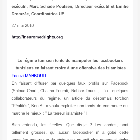
exécutif, Marc Schade Poulsen, Directeur exécutif et Emilie
Dromzée, Coordinatrice UE.
27 mai 2010
http://fr.euromedrights.org
Le régime tunisien tente de manipuler les facebookers
tunisiens en faisant croire à une offensive des islamistes
Faouzi MAHBOULI
En faisant diffuser par quelques faux profils sur Facebook
(Saloua Charfi, Chaima Fourati, Nabbar Tounsi, …) et quelques
collaborateurs du régime, un article du désormais torchon
“Réalités”, Ben Ali a voulu exploiter son fonds de commerce qui
marche le mieux : ” La terreur islamiste ” !
Bien entendu, les ficelles…Que dis-je ? Les cordes, sont
tellement grosses, qu’ aucun facebooker n’ a gobé cette
grossière manœuvre du régime qui ne sait plus comment régler