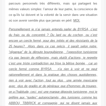
parcours personnels très différents, mais qui partagent les
mêmes valeurs simples: l’amour de leur patrie, la conscience de
ce qu’ils lui doivent et la volonté de la servir dans une situation
où son avenir semble plus que jamais en péril.
MOI:
Personellement je n’ai jamais entendu parler de BYRSA, c’est
du frais ou du concentré ? Du lard ou du cochon, ou c’est
encore un cercle fermé, pour des initiés et des résistants de la
25 heures? Alors dans ce cas précis, il paraît selon notre
“oligarque” de la déroute bourguibienne, l’opposition tunisienne
n’a pas besoin de réflexions, mais plutôt d’actions, je regrette
c’est une triste contradiction qui frise la bêtise bornée , car un
cercle fermé comme BYRSA n’a rien à voir et ne peut
rationnellement et dans la pratique des choses quotidiennes,
rien à voir avec l’action, tout au plus une armée mexicaine
avec plus de gradés et de généraux que d’hommes de troupes,
on a l’habitude, ceci est une marque déposée tunisienne, moi je
préfère aux “guides” autoproclamés, des tunisiens comme les
ABBOU, TBBRICK et compagnie, qui ne disent jamais aux