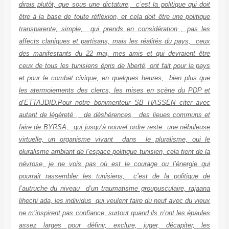
dirais plutôt, que sous une dictature, c’est la politique qui doit
être à la base de toute réflexion, et cela doit être une politique
transparente, simple, qui prends en considération , pas les
affects claniques et partisans, mais les réalités du pays, ceux
des manifestants du 22 mai, mes amis et qui devraient être
ceux de tous les tunisiens épris de liberté, ont fait pour la pays
et pour le combat civique, en quelques heures, bien plus que
les atermoiements des clercs, les mises en scène du PDP et
d’ETTAJDID.Pour notre bonimenteur SB HASSEN citer avec
autant de légèreté , de déshérences, des lieues communs et
faire de BYRSA, qui jusqu’à nouvel ordre reste une nébuleuse
virtuelle, un organisme vivant dans le pluralisme, oui le
pluralisme ambiant de l’espace politique tunisien, cela tient de la
névrose, je ne vois pas où est le courage ou l’énergie qui
pourrait rassembler les tunisiens, c’est de la politique de
l’autruche du niveau d’un traumatisme groupusculaire, rajaana
lihechi ada, les individus qui veulent faire du neuf avec du vieux
ne m’inspirent pas confiance, surtout quand ils n’ont les épaules
assez larges pour définir, exclure, juger, décapiter, les