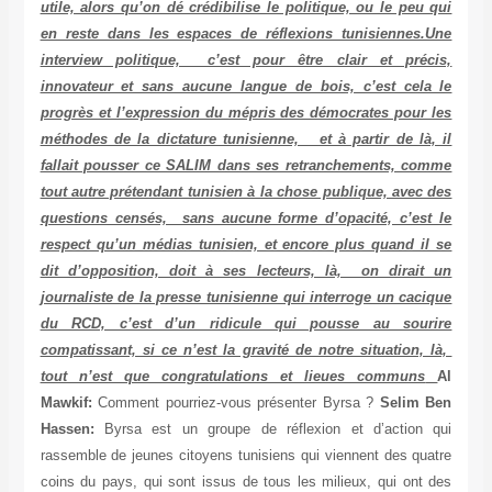
utile, alors qu’on dé crédibilise le politique, ou le peu qui
en reste dans les espaces de réflexions tunisiennes.Une
interview politique, c’est pour être clair et précis,
innovateur et sans aucune langue de bois, c’est cela le
progrès et l’expression du mépris des démocrates pour les
méthodes de la dictature tunisienne, et à partir de là, il
fallait pousser ce SALIM dans ses retranchements, comme
tout autre prétendant tunisien à la chose publique, avec des
questions censés, sans aucune forme d’opacité, c’est le
respect qu’un médias tunisien, et encore plus quand il se
dit d’opposition, doit à ses lecteurs, là, on dirait un
journaliste de la presse tunisienne qui interroge un cacique
du RCD, c’est d’un ridicule qui pousse au sourire
compatissant, si ce n’est la gravité de notre situation, là,
tout n’est que congratulations et lieues communs
Al
Mawkif:
Comment pourriez-vous présenter Byrsa ?
Selim Ben
Hassen:
Byrsa est un groupe de réflexion et d’action qui
rassemble de jeunes citoyens tunisiens qui viennent des quatre
coins du pays, qui sont issus de tous les milieux, qui ont des