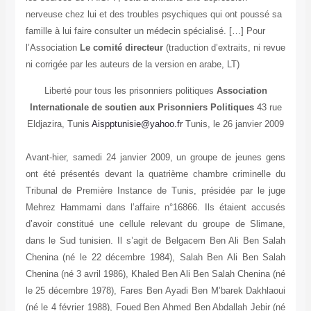
nerveuse chez lui et des troubles psychiques qui ont poussé sa
famille à lui faire consulter un médecin spécialisé. […] Pour
l’Association
Le comité directeur
(traduction d’extraits, ni revue
ni corrigée par les auteurs de la version en arabe, LT)
Liberté pour tous les prisonniers politiques
Association
Internationale de soutien aux Prisonniers Politiques
43 rue
Eldjazira, Tunis
Aispptunisie@yahoo.fr
Tunis, le 26 janvier 2009
Avant-hier, samedi 24 janvier 2009, un groupe de jeunes gens
ont été présentés devant la quatrième chambre criminelle du
Tribunal de Première Instance de Tunis, présidée par le juge
Mehrez Hammami dans l’affaire n°16866. Ils étaient accusés
d’avoir constitué une cellule relevant du groupe de Slimane,
dans le Sud tunisien. Il s’agit de Belgacem Ben Ali Ben Salah
Chenina (né le 22 décembre 1984), Salah Ben Ali Ben Salah
Chenina (né 3 avril 1986), Khaled Ben Ali Ben Salah Chenina (né
le 25 décembre 1978), Fares Ben Ayadi Ben M’barek Dakhlaoui
(né le 4 février 1988), Foued Ben Ahmed Ben Abdallah Jebir (né