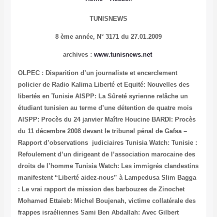
TUNISNEWS
8 ème année,
N° 3171 du 27.01.2009
archives
:
www.tunisnews.net
OLPEC : Disparition d’un journaliste et encerclement
policier de Radio Kalima
Liberté et Equité: Nouvelles des
libertés en Tunisie
AISPP: La Sûreté syrienne relâche un
étudiant tunisien au terme d’une détention de quatre mois
AISPP: Procès du 24 janvier
Maître Houcine BARDI: Procès
du 11 décembre 2008 devant le tribunal pénal de Gafsa –
Rapport d’observations judiciaires
Tunisia Watch: Tunisie :
Refoulement d’un dirigeant de l’association marocaine des
droits de l’homme
Tunisia Watch: Les immigrés clandestins
manifestent “Liberté aidez-nous” à Lampedusa
Slim Bagga
: Le vrai rapport de mission des barbouzes de Zinochet
Mohamed Ettaieb: Michel Boujenah, victime collatérale des
frappes israéliennes
Sami Ben Abdallah: Avec Gilbert