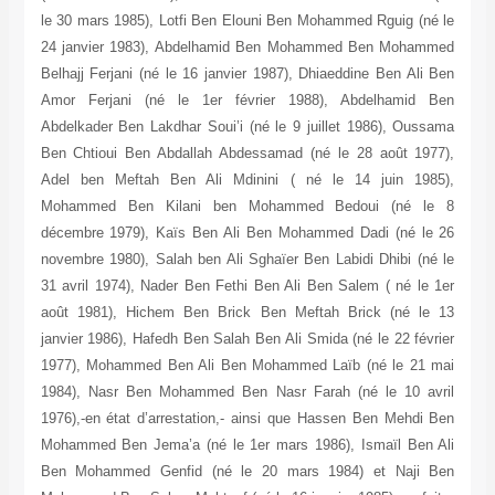
le 30 mars 1985), Lotfi Ben Elouni Ben Mohammed Rguig (né le
24 janvier 1983), Abdelhamid Ben Mohammed Ben Mohammed
Belhajj Ferjani (né le 16 janvier 1987), Dhiaeddine Ben Ali Ben
Amor Ferjani (né le 1er février 1988), Abdelhamid Ben
Abdelkader Ben Lakdhar Soui’i (né le 9 juillet 1986), Oussama
Ben Chtioui Ben Abdallah Abdessamad (né le 28 août 1977),
Adel ben Meftah Ben Ali Mdinini ( né le 14 juin 1985),
Mohammed Ben Kilani ben Mohammed Bedoui (né le 8
décembre 1979), Kaïs Ben Ali Ben Mohammed Dadi (né le 26
novembre 1980), Salah ben Ali Sghaïer Ben Labidi Dhibi (né le
31 avril 1974), Nader Ben Fethi Ben Ali Ben Salem ( né le 1er
août 1981), Hichem Ben Brick Ben Meftah Brick (né le 13
janvier 1986), Hafedh Ben Salah Ben Ali Smida (né le 22 février
1977), Mohammed Ben Ali Ben Mohammed Laïb (né le 21 mai
1984), Nasr Ben Mohammed Ben Nasr Farah (né le 10 avril
1976),-en état d’arrestation,- ainsi que Hassen Ben Mehdi Ben
Mohammed Ben Jema’a (né le 1er mars 1986), Ismaïl Ben Ali
Ben Mohammed Genfid (né le 20 mars 1984) et Naji Ben