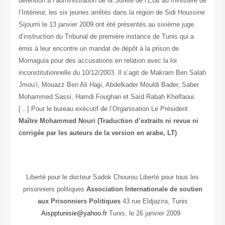
détention à l’administration de la Sûreté de l’Etat au ministère de
l’Intérieur, les six jeunes arrêtés dans la région de Sidi Houssine
Sijoumi le 13 janvier 2009 ont été présentés au sixième juge
d’instruction du Tribunal de première instance de Tunis qui a
émis à leur encontre un mandat de dépôt à la prison de
Mornaguia pour des accusations en relation avec la loi
inconstitutionnelle du 10/12/2003. Il s’agit de Makram Ben Salah
Jmou’i, Mouazz Ben Ali Hajji, Abdelkader Mouldi Bader, Saber
Mohammed Sassi, Hamdi Foughari et Saïd Rabah Khelfaoui.
[…] Pour le bureau exécutif de l’Organisation Le Président
Maître Mohammed Nouri
(Traduction d’extraits ni revue ni
corrigée par les auteurs de la version en arabe, LT)
Liberté pour le docteur Sadok Chourou Liberté pour tous les
prisonniers politiques
Association Internationale de soutien
aux Prisonniers Politiques
43 rue Eldjazira, Tunis
Aispptunisie@yahoo.fr
Tunis, le 26 janvier 2009