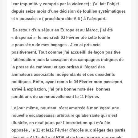
leur impunité- y compris par la violence) ; j’ai fait l’objet
depuis seize mois d’une décision de fouilles systématiques
et « poussées » ( procédure dite A-6 ) à l’aéroport.
De retour d’un séjour en Europe et au Maroc, j’ai été
« dispensé », le mercredi 03 Février ,de cette fouille
« poussée » de mes bagages . J’en ai pris acte
positivement. Tout comme j’ai accueilli de façon positive
l‘atténuation puis la cessation des campagnes indignes de
la presse de caniveau et aux ordres à l’égard des
animateurs associatifs indépendants et des dissidents
politiques. Enfin, ayant remis le 04 Février mon passeport,
arrivé à expiration, j’ai pris bonne note des bonnes
conditions de ce renouvellement le 11 Février.
Le jour même, pourtant, s’est amorcée à mon égard une
nouvelle escalade
aussi arbitraire qu’aberrante qui s’est
illustrée, en neuf jours par l’interdiction qui m’a été
opposée , le 11 et le12 Février d’accès aux sièges des partis
légaux « At-Tajdid » et PDP et de leurs journaux auxquels