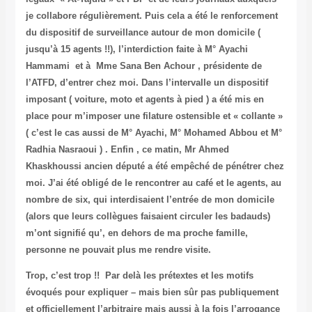
je collabore régulièrement. Puis cela a été le renforcement
du dispositif de surveillance autour de mon domicile (
jusqu’à 15 agents !!), l’interdiction faite à M° Ayachi
Hammami et à Mme Sana Ben Achour , présidente de
l’ATFD, d’entrer chez moi. Dans l’intervalle un dispositif
imposant ( voiture, moto et agents à pied ) a été mis en
place pour m’imposer une filature ostensible et « collante »
( c’est le cas aussi de M° Ayachi, M° Mohamed Abbou et M°
Radhia Nasraoui ) . Enfin , ce matin, Mr Ahmed
Khaskhoussi ancien député a été empêché de pénétrer chez
moi. J’ai été obligé de le rencontrer au café et le agents, au
nombre de six, qui interdisaient l’entrée de mon domicile
(alors que leurs collègues faisaient circuler les badauds)
m’ont signifié qu’, en dehors de ma proche famille,
personne ne pouvait plus me rendre visite.
Trop, c’est trop !!
Par delà les prétextes et les motifs
évoqués pour expliquer – mais bien sûr pas publiquement
et officiellement l’arbitraire mais aussi à la fois l’arrogance