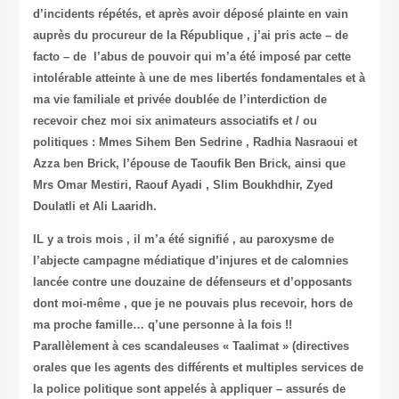
d’incidents répétés, et après avoir déposé plainte en vain
auprès du procureur de la République , j’ai pris acte – de
facto – de l’abus de pouvoir qui m’a été imposé par cette
intolérable atteinte à une de mes libertés fondamentales et à
ma vie familiale et privée doublée de l’interdiction de
recevoir chez moi six animateurs associatifs et / ou
politiques : Mmes Sihem Ben Sedrine , Radhia Nasraoui et
Azza ben Brick, l’épouse de Taoufik Ben Brick, ainsi que
Mrs Omar Mestiri, Raouf Ayadi , Slim Boukhdhir, Zyed
Doulatli et Ali Laaridh.
IL y a trois mois , il m’a été signifié , au paroxysme de
l’abjecte campagne médiatique d’injures et de calomnies
lancée contre une douzaine de défenseurs et d’opposants
dont moi-même , que
je ne pouvais plus recevoir, hors de
ma proche famille… q’une personne à la fois !!
Parallèlement à ces scandaleuses « Taalimat » (directives
orales que les agents des différents et multiples services de
la police politique sont appelés à appliquer – assurés de