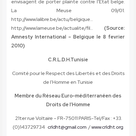
envisagent de porter plainte contre l’État belge.
La Meuse 09/01.
http://www.lalibre.be/actu/belgique…
http://www.lameuse.be/actualite/fil…
(Source:
Amnesty International – Belgique le 8 fevrier
2010)
C.R.L.D.H.Tunisie
Comité pour le Respect des Libertés et des Droits
de l’Homme en Tunisie
Membre du Réseau Euro-méditerranéen des
Droits de l’Homme
21ter rue Voltaire – FR-75011 PARIS-Tel/Fax : +33.
(0)143729734
crldht@gmail.com
/
www.crldht.org