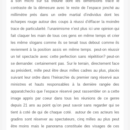
à son micro sur sa tribune dont les dimensions trace le
contraste de la démesure avec le reste de l’espace jonché au
millimètre prés dans un ordre martial d’individus dont les
écharpes rouge autour des coups à réussi d’éffacer la moindre
trace de particularité. l’unanimisme n’est plus ici une opinion qui
fait claquer les main de tous ces gens en même temps et crier
les même slogans comme ils se tenait tous debout comme ils
reviennent à la position assis en même temps. peut-on réussir
un tel spectacle avec cette perfection sans répétition? peut-on
se demander. certainement pas. Sur le terrain, directement face
au président, mille peut être deux milles cadres au plus, placés
suivant leur ordre dans l’hiérarchie du premier rang réservé aux
ministres et hauts responsables à la dernière rangée des
apparatchecks que l’espace réservé peut rassembler on a cette
image appris par coeur dans tous les réunions de ce genre
depuis 21 ans au point qu’on peut savoir sans regarder qui se
tient à coté de qui de chaque coté. autour de ces acteurs les
gradins sont réserver au spectateurs, cinq milles au plus peut
être moins mais le panorama constituée des visages de ces