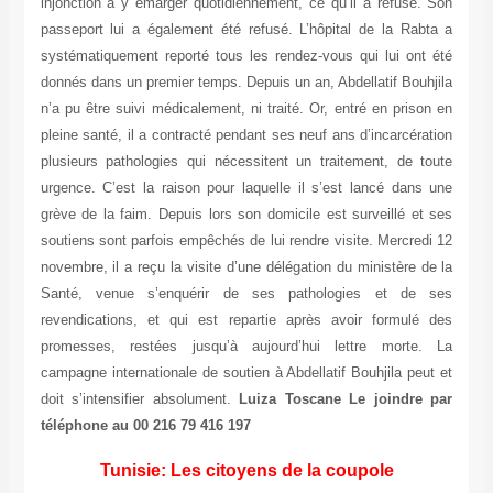
injonction à y émarger quotidiennement, ce qu’il a refusé. Son
passeport lui a également été refusé. L’hôpital de la Rabta a
systématiquement reporté tous les rendez-vous qui lui ont été
donnés dans un premier temps. Depuis un an, Abdellatif Bouhjila
n’a pu être suivi médicalement, ni traité. Or, entré en prison en
pleine santé, il a contracté pendant ses neuf ans d’incarcération
plusieurs pathologies qui nécessitent un traitement, de toute
urgence. C’est la raison pour laquelle il s’est lancé dans une
grève de la faim. Depuis lors son domicile est surveillé et ses
soutiens sont parfois empêchés de lui rendre visite. Mercredi 12
novembre, il a reçu la visite d’une délégation du ministère de la
Santé, venue s’enquérir de ses pathologies et de ses
revendications, et qui est repartie après avoir formulé des
promesses, restées jusqu’à aujourd’hui lettre morte. La
campagne internationale de soutien à Abdellatif Bouhjila peut et
doit s’intensifier absolument.
Luiza Toscane
Le joindre par
téléphone au 00 216 79 416 197
Tunisie: Les citoyens de la coupole