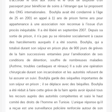
d’accorder le droit aux soins et le droit de disposer d’un
passeport pour bénéficier de soins à l’étranger que lui proposent
des ONG internationales. Bouhjila avait été condamné à l’âge
de 25 en 2001 en appel à 11 ans de prison ferme ans pour
appartenance à une association non reconnue à l’issue d’un
procès inéquitable. Il a été libéré en septembre 2007. Depuis sa
sortie de prison, il n’a pas pu se réinsérer socialement à cause
des harcèlements auxquels il a été soumis. Bouhjila, qui a
totalisé durant son séjour en prison plus de 900 jours de grèves
de la faim successives entamées pour l’amélioration de ses
conditions de détention, souffre de nombreuses maladies
(Asthme, troubles cardiaques et rénaux) Il a subi une opération
chirurgicale durant son incarcération et les autorités refusent de
lui assurer un suivi. Bouhjila garde des séquelles importantes de
son séjour en prison ; il se déplace avec des béquilles. Bouhjila
a été réduit à faire cette grève de la faim après avoir épuisé tous
les recours auprès des autorités compétentes et saisi le haut
comité des droits de l’homme en Tunisie. L’unique réponse qu’il
a reçue est une surveillance policière renforcée autour de son