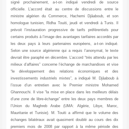
signé prochainement, a-t-on indiqué vendredi de source
officielle. L’accord était au centre de discussions entre le
ministre algérien du Commerce, Hachemi Djâaboub, et son
homologue tunisien, Ridha Touiti, jeudi et vendredi à Tunis. Il
prévoit l’instauration progressive de tarifs préférentiels pour
certains produits à l’image des avantages tarifaires accordés par
les deux pays à leurs partenaires européens, a-t-on indiqué.
Selon une source algérienne qui a requis l’anonymat, le texte
devrait être paraphé en décembre. L’accord “très attendu par les
milieux d’affaires” concerne l’échange de marchandises et vise
“le développement des relations économiques et des
investissements industriels mixtes”, a indiqué M. Djâaboub à
l’issue d’un entretien avec le Premier ministre Mohamed
Ghannouchi. Il vise “la mise en place dans les meilleurs délais
d’une zone de libre-échange” entre les deux pays membres de
l’Union du Maghreb Arabe (UMA: Algérie, Libye, Maroc,
Mauritanie et Tunisie). M. Touiti a affirmé que le volume des
échanges bilatéraux avait quasiment doublé au cours des dix
premiers mois de 2008 par rapport à la même période des