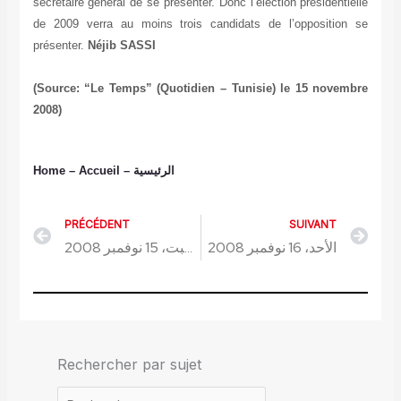
secrétaire général de se présenter. Donc l’élection présidentielle
de 2009 verra au moins trois candidats de l’opposition se
présenter.
Néjib SASSI
(Source: “Le Temps” (Quotidien – Tunisie) le 15 novembre
2008)
Home
– Accueil
–
الرئيسية
PRÉCÉDENT
SUIVANT
Précédent
Sui
الأحد، 16 نوفمبر 2008
السبت، 15 نوفمبر 2008
Rechercher par sujet