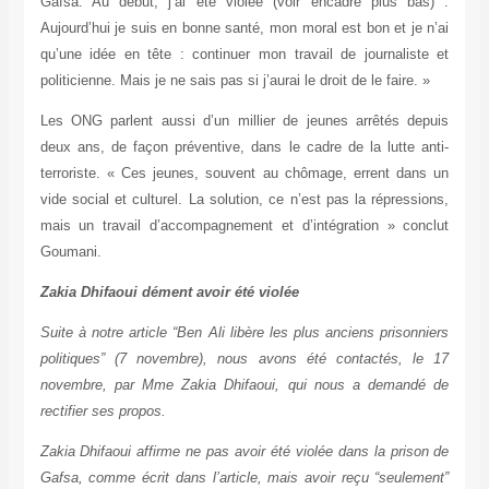
Gafsa. Au début, j’ai été violée (voir encadré plus bas) .
Aujourd’hui je suis en bonne santé, mon moral est bon et je n’ai
qu’une idée en tête : continuer mon travail de journaliste et
politicienne. Mais je ne sais pas si j’aurai le droit de le faire. »
Les ONG parlent aussi d’un millier de jeunes arrêtés depuis
deux ans, de façon préventive, dans le cadre de la lutte anti-
terroriste. « Ces jeunes, souvent au chômage, errent dans un
vide social et culturel. La solution, ce n’est pas la répressions,
mais un travail d’accompagnement et d’intégration » conclut
Goumani.
Zakia Dhifaoui dément avoir été violée
Suite à notre article “Ben Ali libère les plus anciens prisonniers
politiques” (7 novembre), nous avons été contactés, le 17
novembre, par Mme Zakia Dhifaoui, qui nous a demandé de
rectifier ses propos.
Zakia Dhifaoui affirme ne pas avoir été violée dans la prison de
Gafsa, comme écrit dans l’article, mais avoir reçu “seulement”