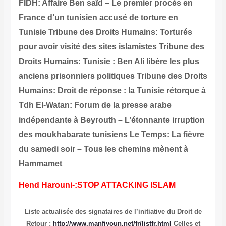
FIDH: Affaire Ben saïd – Le premier procès en
France d’un tunisien accusé de torture en
Tunisie
Tribune des Droits Humains: Torturés
pour avoir visité des sites islamistes
Tribune des
Droits Humains: Tunisie : Ben Ali libère les plus
anciens prisonniers politiques
Tribune des Droits
Humains: Droit de réponse : la Tunisie rétorque à
Tdh
El-Watan: Forum de la presse arabe
indépendante à Beyrouth – L’étonnante irruption
des moukhabarate tunisiens
Le Temps: La fièvre
du samedi soir – Tous les chemins mènent à
Hammamet
Hend Harouni-:STOP ATTACKING ISLAM
Liste actualisée des signataires de l’initiative du Droit de
Retour :
http://www.manfiyoun.net/fr/listfr.html
Celles et