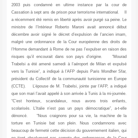
2003 puis condamné en ultime instance par la cour de
Cassation à sept ans de prison pour terrorisme international. Il
a récemment été remis en liberté après avoir purgé sa peine. Le
ministre de l’Intérieur Roberto Maroni avait annoncé début
décembre avoir signé le décret d’expulsion de l’ancien imam,
malgré une ordonnance de la Cour européenne des droits de
l’Homme demandant à Rome de ne pas l’expulser en raison des
risques qu’il encourait dans son pays d’origine. “Mourad
Trabelsi a été amené samedi à l’aéroport de Milan et expulsé
vers la Tunisie”, a indiqué à l’AFP depuis Paris Mondher Sfar,
président du Collectif de la communauté tunisienne en Europe
(CCTE). L’épouse de M. Trabelsi, jointe par l’AFP, a indiqué
que son mari l’avait appelé à son arrivée à Tunis à la mi-journée.
“C’est honteux, scandaleux, nous avons trois enfants,
scolarisés. L’Italie n’est pas un pays démocratique”, a-t-elle
dénoncé. “Nous craignons pour sa vie, la machine de la
torture en Tunisie bat son plein. Nous condamnons avec
beaucoup de fermeté cette décision du gouvernement italien, qui
ne tient absolument pas compte des ordonnances de la Cour