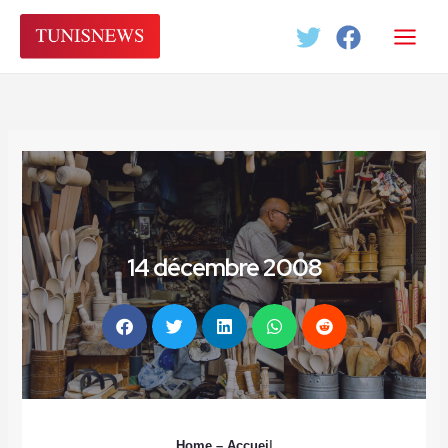
Aller
au
contenu
14 décembre 2008
Home
– Accuei
l