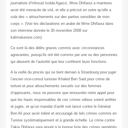
journaliste d’Infosud Isolda Agazzi, Mme Dhifaoui a maintenu
avoir été menacée de viol, et elle a précisé en outre qu’elle a
subi des « attouchements sur des parties sensibles de mon
corps ». (Voir les déclarations en arabe de Mme Dhifaoui dans
son interview donnée le 30 novembre 2008 sur
kalimatunisie.com).
Ce sont là des délits graves commis avec circonstances
agravantes, puisqu’ils ont été commis par une ou des personnes
qui abusent de l’autorité que leur confèrent leurs fonctions.
A la veille du procès qui se tient demain à Strasbourg pour juger
l’ancien vice-consul tunisien Khaled Ben Said pour crime de
torture et pour attouchements sexuels sur des femmes
d’opposants, nous ne pouvons que renouveler notre appel pour
que les hauts responsables de ces crimes odieux soient arrêtés
et jugés, et qu’un mandat d’arrêt soit lancé contre le Général
Ben Ali pour avoir toléré et encouragé de tels crimes commis en
Tunisie systématiquement et à grande échelle. Le crime contre
Zakia Dhifaoui sera ajouté à la longue liste des crimes perpétrés