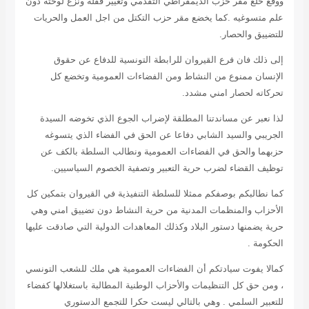
ووقع خلع مقر حزب الديمقراطي التقدمي وتغيير قفله ونزع لوحته دون
علم متسوغيه .كما يخضع مقر حزب التكتل من اجل العمل والحريات
للتضييق والحصار.
إلى ذلك فان فرع القيروان للرابطة التونسية للدفاع عن حقوق
الإنسان ممنوع من النشاط ومن الفضاءات العمومية وتخضع كل
تحركاته لحصار امني مشدد.
لذا نعبر عن مساندتنا المطلقة لإضراب الجوع الذي تخوضه السيدة
الجريبي والسيد الشابي دفاعا عن الحق في الفضاء الذي يتسوغه
حزبهما والحق في الفضاءات العمومية ونطالب السلطة بالكف عن
توظيف القضاء لضرب حرية التعبير وتصفية الخصوم السياسيين.
كما نطالبكم بوصفكم ممثلا للسلطة التنفيذية في القيروان بتمكين كل
الأحزاب والمنظمات المدنية من حرية النشاط دون تضييق امني وهي
حرية يضمنها دستور البلاد وكذلك المعاهدات الدولية التي صادقت عليها
الحكومة .
كمالا يفوت سيادتكم أن الفضاءات العمومية هي ملك للشعب التونسي
، ومن حق كل التنظيمات والأحزاب الوطنية المطالبة باستغلالها كفضاء
للتعبير السلمي . وهي بالتالي ليست حكرا للتجمع الدستوري