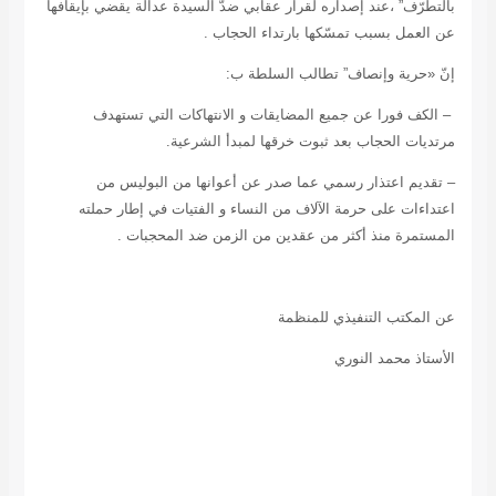
بالتطرّف” ،عند إصداره لقرار عقابي ضدّ السيدة عدالة يقضي بإيقافها
عن العمل بسبب تمسّكها بارتداء الحجاب .
إنّ «
حرية وإنصاف
” تطالب السلطة ب:
–
الكف فورا عن جميع المضايقات و الانتهاكات التي تستهدف
مرتديات الحجاب بعد ثبوت خرقها لمبدأ الشرعية.
– تقديم اعتذار رسمي عما صدر عن أعوانها من البوليس من
اعتداءات على حرمة الآلاف من النساء و الفتيات في إطار حملته
المستمرة منذ أكثر من عقدين من الزمن ضد المحجبات
.
عن المكتب التنفيذي للمنظمة
الأستاذ محمد النوري