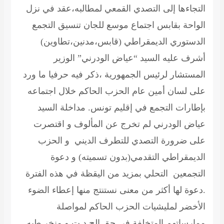
التجاءها إلى التصدي القمعي لمطالبه،عقد في نزل
الواحة بقابس اجتماع موسع للجان تنسيق التجمع
الدستوري الديمقراطي (قابس،مدنين،تطاوين)
أشرف عليه السيد “عياض الودرني” الوزير
المستشار لرئيس الجمهورية ،ذكر فيه حرفيا ما ورد
على لسان أمين عام الحزب الحاكم خلال اجتماعه
بإطارات التجمع في إقليم تونس. مداخلة السيد
عياض الودرني لم تخرج عن المألوف و اقتصرت
على ضرورة التصدي للتطرف الديني و الحزب
الديمقراطي التقدمي(بدون تسميته) و دعوة
التجمعين التحلي بمزيد من اليقظة في هذه الفترة
.دعوة لها أكثر من معنى نستنتج منها إعطاء الضوء
الأخضر لمليشيات الحزب الحاكم لمواصلة
ممارساتهم المتخلفة في حق الح د ت و منخر طيه