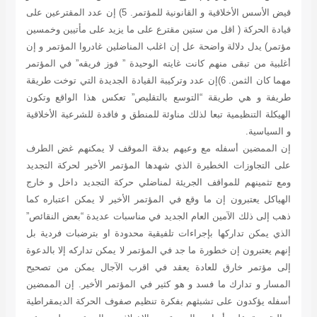
قيض الأسس الأخلاقية و القانونية للمؤتمر. 5) إن عدد المقترعين على
قيادة الحركة ( اقل من ستين مقترع على ما يزيد على مأتيين وخمسين
مؤتمر) يدل دلالة واضحة عل إن اغلب المناضلين غادروا المؤتمر و إن
أغلبية من تبقى منهم كانت غايته الوحيدة ” فوز فريقه” في المؤتمر
مهما كان الثمن. 6)إن عدد وتركيبة القيادة الجديدة التي توخت طريقة
طريفة و هي طريقة “التوسع بالتقليص” تعكس هذا الواقع وتكون
الهيكلة التنظيمية تبعا لذلك مناوئة للمنطق و فاقدة للشرعية الأخلاقية
و السياسية.
إن الممضين أسفله مع وعيهم بدقة الموقف لا يمكنهم غض الطرف
على التجاوزات الخطيرة الذي شهدها المؤتمر الأخير لحركة التجديد
ومع تثمينهم للمواقف الجريئة لمناضلي حركة التجديد داخل و خارج
الهياكل يعتبرون إن ما وقع في المؤتمر الأخير لا يمكن اعتباره كما
ذهب إلى ذلك الآمين العام الجديد في مناسبات عديدة “بعض النقائص”
الذي يمكن تداركها بإجراءات تلفيقية محدودة او بترضبات فردية بل
إنهم يعتبرون إن خطورة ما جد في المؤتمر لا يمكن تداركه إلا بالدعوة
إلى مؤتمر خارق للعادة يعقد في اقرب الآجال يمكن من تصحيح
المسار و تدارك ما فسد و هو كثير في المؤتمر الأخير. إن الممضين
أسفله يؤكدون على تشبثهم بفكرة تنظيم صفوف الحركة الديمقراطية