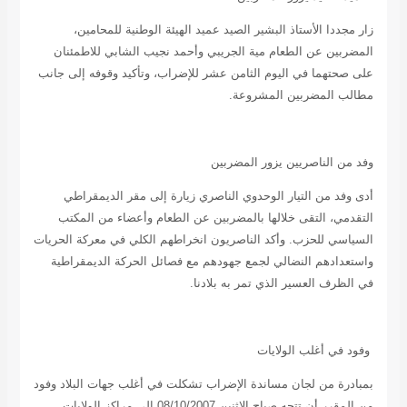
زار مجددا الأستاذ البشير الصيد عميد الهيئة الوطنية للمحامين،
المضربين عن الطعام مية الجريبي وأحمد نجيب الشابي للاطمئنان
على صحتهما في اليوم الثامن عشر للإضراب، وتأكيد وقوفه إلى جانب
مطالب المضربين المشروعة.
وفد من الناصريين يزور المضربين
أدى وفد من التيار الوحدوي الناصري زيارة إلى مقر الديمقراطي
التقدمي، التقى خلالها بالمضربين عن الطعام وأعضاء من المكتب
السياسي للحزب. وأكد الناصريون انخراطهم الكلي في معركة الحريات
واستعدادهم النضالي لجمع جهودهم مع فصائل الحركة الديمقراطية
في الظرف العسير الذي تمر به بلادنا.
وفود في أغلب الولايات
بمبادرة من لجان مساندة الإضراب تشكلت في أغلب جهات البلاد وفود
من المقرر أن تتجه صباح الاثنين 08/10/2007 إلى مراكز الولايات