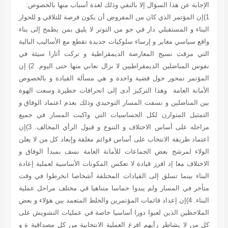
الإجابة عن هذا السؤال إلا بالنفي وذلك لعدة أسباب منها بالخصوص:
1)إن المؤتمر الذي كان من المفروض أن يكون فرصة للتلاقي و للحوار
البناء و المستقبلي دار في جو من التوتر لا يليق بمن يطمح إلى بناء
واقع سياسي مغاير و إرساء سلوكيات جديدة تقطع مع الأساليب البالية
التي مزقت نسيج المعارضة الديمقراطية و تركت أثارا سيئة في
نفوس المناضلين الديمقراطيين لا نزال نعاني منها حتى اليوم. 2) إن
المؤتمر تمحور حول قضية واحدة و هي مسألة القيادة و بالخصوص
الأمانة العامة وهذا التركيز أدى إلى انحرافات خطيرة وسعت الهوة
بين المناضلين و نسفت المسار التوحيدي وذلك بعدم اعتماد الوفاق و
التمثيل المتوازن لكل الحساسيات التي واكبت المسار في جميع
مراحله على أساس الاختلاف و التنوع و قبول الرأي المخالف. 3)إن
اعتماد طريقة الانتخاب على أساس قوائم مغلقة وإبعاد كل من لا يعلن
الولاء لمرشح بعض الجماعات للأمانة العامة نسف بمبدأ الوفاق و
الاختلاف معا إذ افرز قيادة لا تعكس المكونات الأساسية لعملية إعادة
البناء بينما تسلق إلى القيادات المختلفة أشخاصا انخرطوا في وقت
متأخر في المسار ولم يبدوا حماسا متناهيا في مختلف مراحل عملية
البناء. 4)إن إعداد قائمات المؤتمرين والخلط المتعمد بين هؤلاء و بعض
الملاحظين الذين لعبوا دورا أساسيا خاصة في عمليات التشويش على
كل من لا يشاطر رأيهم افرغ العملية الانتخابية من كل مصداقية ة و