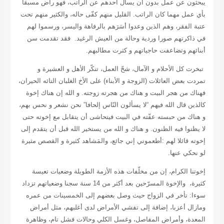
يبحثون عن عمل بدون أن يسأل أحدهم عن الراتب، فهو راض مسبقا
بأي عمل مهما كان الراتب. القليل منهم كفّى حاله، والكثير منهم تحت
عتبة الفقر، وهم الذين وعدوا أسَرَهم بالرفاهة واليسر، ورسموا لهم
في ذاكرتهم صورا وردية وحالة من العيش الرغيد. فقد تقدمت سن
أبنائهم وتضاعفت حاجياتهم و كثرت مطالبهم.
تبخرت كل الأحلام و الآمال، شحّ العمل، تنكّر الأهل و العشيرة و
تمردت بعض العائلات (الزوجة و الأبناء) على الأخ الغلبان التائه الحيران،
فهناك من هجر البيت و هناك من هجرته زوجته. و الله إن هناك إخوة
كالذين قال الله فيهم “لا يسألون النّاس إلحافا” نحن نشعر و نحس بهم،
و هناك من حبسته عفّته في البيت فيتحاشى أن يتقابل مع إخوته حتى
لا يظنوا فيه الظنون. و هناك و الله من يستخير الله قبل أن يتقدم إلى
إخوته قائلا لهم :أطعموني إني جائع، والمَشاهد كثيرة و القصص مثيرة
لو نحكي عنها.
إخوتنا الكرام، إن من مخلّفات هذه الأزمة الطويلة وضعيات تعيسة
كثيرة، والإخوة المسرّحين بعد أكثر من 14 سنة سجنا وضعياتهم تزداد
سوءا: تأخر في الزواج حيث وصل بعضهم إلى الخمسينات من عمره
ومازال أعزبا، إضافة إلى تفشي الأمراض لدى أغلبهم، مثل أمراض
المعدة، وأمراض المفاصل، وغسل الكلي وحالات فشل تام، وظاهرة