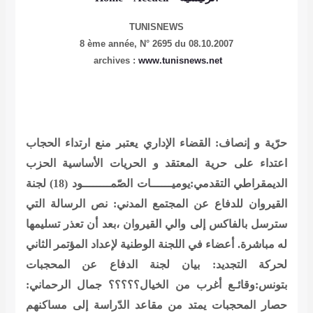
TUNISNEWS
8 ème année,
N° 2695 du 08.10.2007
archives :
www.tunisnews.net
حرّية و إنصاف: القضاء الإداري يعتبر منع ارتداء الحجاب
اعتداء على حرية المعتقد و الحريات الأساسية
الحزب
الديمقراطي التقدمي:يوميــــــات الصّمــــــــود (18)
لجنة
القيروان للدفاع عن المجتمع المدني: نص الرسالة التي
سترسل بالفاكس إلى والي القيروان ،بعد أن تعذر تسليمها
له مباشرة.
أعضاء في اللجنة الوطنية لإعداد المؤتمر الثاني
لحركة التجديد: بيان
لجنة الدفاع عن المحجبات
بتونس:وقائـع أغرب من الخيال؟؟؟؟؟
جمال الرحماني:
حصار المحجبات يمتد من مقاعد الدّراسة إلى مساكنهم