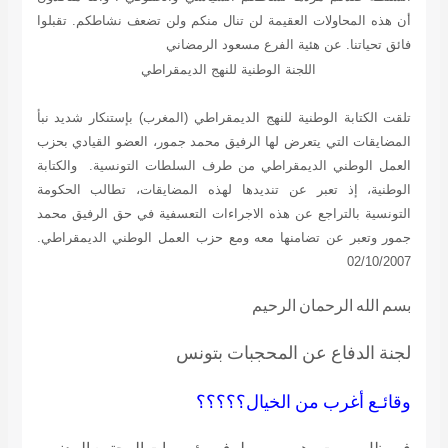
أن هذه المحاولات العقيمة لن تنال منكم ولن تضعف نشاطكم. تقبلوا
فائق تحياتنا. عن هئية الفرع
مسعود الرمضاني
اللجنة الوطنية للنهج الديمقراطي
تلقت الكتابة الوطنية للنهج الديمقراطي (المغرب) بإستنكار شديد نبأ
المضايقات التي يتعرض لها الرفيق
محمد جمور،
العضو القيادي بحزب
العمل الوطني الديمقراطي من طرف السلطات التونسية. والكتابة
الوطنية، إذ تعبر عن تنديدها لهذه المضايقات، تطالب الحكومة
التونسية بالتراجع عن هذه الاجراءات التعسفية في حق الرفيق محمد
جمور وتعبر عن تضامنها معه ومع حزب العمل الوطني الديمقراطي.
02/10/2007
بسم الله الرحمان الرحيم
لجنة الدفاع عن المحجبات بتونس
وقائـع أغرب من الخيال؟؟؟؟؟