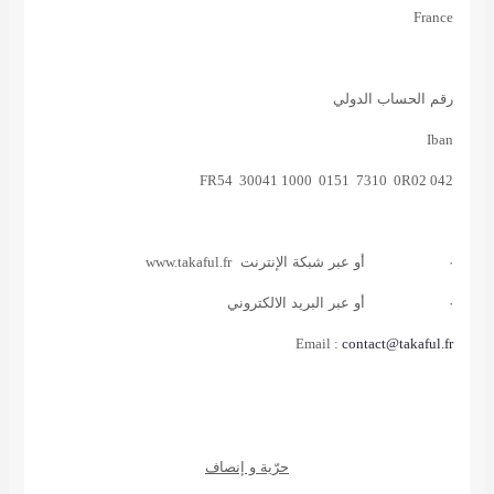
France
رقم الحساب الدولي
Iban
FR54 30041 1000 0151 7310 0R02 042
·
أو عبر شبكة الإنترنت
www.takaful.fr
·
أو عبر البريد الالكتروني
Email :
contact@takaful.fr
حرّية و إنصاف