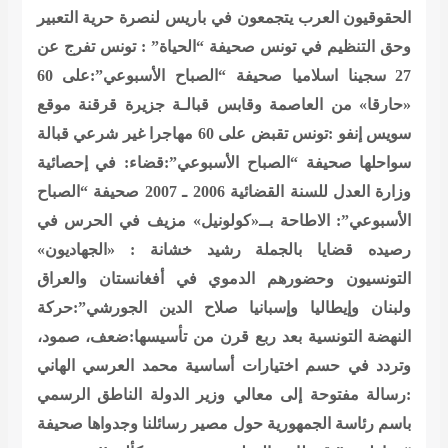
الحقوقيون العرب يتجمعون في باريس لنصرة حرية التعبير
وحق التنظيم في تونس
صحيفة “الحياة” : تونس تفرج عن
27 سجينا اسلاميا
صحيفة “الصباح الأسبوعي”:على 60
«حارقا» من العاصمة وقابس قبالـة جزيرة قرقنة
موقع
سويس إنفو :تونس تقبض على 60 مهاجرا غير شرعي قبالة
سواحلها
صحيفة “الصباح الأسبوعي”:قضاء: في إحصائية
وزارة العدل للسنة القضائية 2006 ـ 2007
صحيفة “الصباح
الأسبوعي”: الاطاحة بــ«كولونيل» مزيف في الحرس في
رصيده قضايا بالجملة
رشيد خشانة : «الجهاديون»
التونسيون وحضورهم الدموي في أفغانستان والعراق
ولبنان وإيطاليا وإسبانيا
صلاح الدين الجورشي”:حركة
النهضة التونسية بعد ربع قرن من تأسيسها:ضعف، صمود،
وتردد في حسم اختيارات أساسية
محمد العرسي الهاني
:رسالة مفتوحة إلى معالي وزير الدولة الناطق الرسمي
باسم رئاسة الجمهورية حول مصير رسائلنا وجدواها
صحيفة