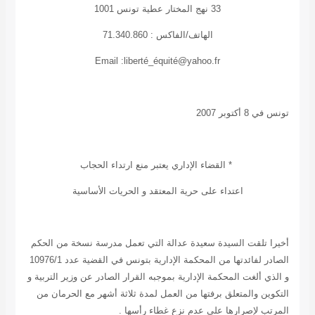
33 نهج المختار عطية تونس 1001
الهاتف/الفاكس : 71.340.860
Email :liberté_équité@yahoo.fr
تونس في 8 أكتوبر 2007
*
القضاء الإداري يعتبر منع ارتداء الحجاب
اعتداء على حرية المعتقد و الحريات الأساسية
أخيرا تلقت السيدة
سعيدة عدالة
التي تعمل مدرسة نسخة من الحكم
الصادر لفائدتها من المحكمة الإدارية بتونس في القضية عدد 10976/1
و الذي ألغت المحكمة الإدارية بموجبه القرار الصادر عن وزير التربية و
التكوين والمتعلق برفتها من العمل لمدة ثلاثة أشهر مع الحرمان من
المرتب لإصرارها على عدم نزع غطاء رأسها
.