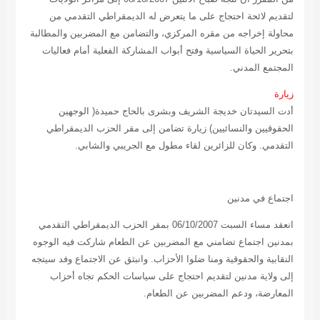
لتقديم لائحة احتجاج على ما يتعرض له الديمقراطي التقدمي من
محاولة إخراجه من مقره المركزي، والتضامن مع المضربين والمطالبة
بتحرير الحياة السياسية وفتح أبواب المشاركة الفعلية أمام فعاليات
المجتمع المدني.
زيارة
أدت السيدتان خديجة الشريف وبشرى بالحاج حميدة( الوجهين
الحقوقيين والنسائيين) زيارة تضامن إلى مقر الحزب الديمقراطي
التقدمي. وكان للزائرين لقاء مطول مع الجريبي والشابي.
اجتماع في مدنين
انعقد مساء السبت 06/10/2007 بمقر الحزب الديمقراطي التقدمي
بمدنين اجتماع تضامني مع المضربين عن الطعام شاركت فيه الوجوه
النقابية والحقوقية ومنا ضلوا الأحزاب. وانبثق عن الاجتماع وفد سيتجه
إلى ولاية مدنين لتقديم احتجاج على سياسات الحكم تجاه أحزاب
المعارضة، ودعم المضربين عن الطعام.