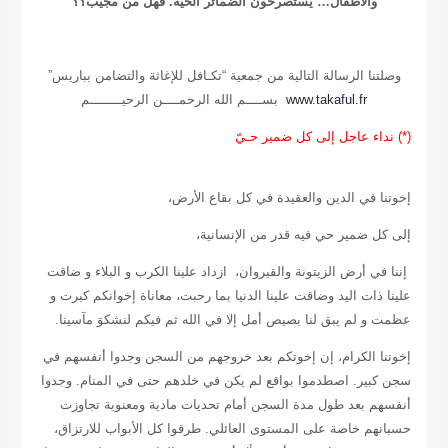
والأطفال… يستصرخون الضمائر الحية. فهل من مجيب؟؟
وصلتنا الرسالة التالية من جمعية “تكـافل للإغاثة والتضامن بباريس”
www.takaful.fr
بســــم الله الرحمــــن الرحيــــــــم
نداء عاجل إلى كل ضمير حـيّ (*)
إخوتنا في الدين والعقيدة في كل بقاع الأرض،
إلى كل ضمير حي فيه قدر من الإنسانية،
إننا في أرض الزيتونة والقيروان، ازداد علينا الكرب و البلاء و ضاقت
علينا ذات اليد وضاقت علينا الدنيا بما رحبت، معاناة إخوانكم كبرت و
عظمت و لم يبق لنا بصيص أمل إلا في الله ثم فيكم لنشكوَ مآسينا.
إخوتنا الكرام، إن إخوتكم بعد خروجهم من السجن وجدوا أنفسهم في
سجن كبير. اصطدموا بواقع لم يكن في خلدهم حتى في المنام. وجدوا
أنفسهم بعد طول مدة السجن أمام تحديات مادية ومعنوية تجاوزت
حسبانهم خاصة على المستوى العائلي. طرقوا كل الأبواب للارتزاق،