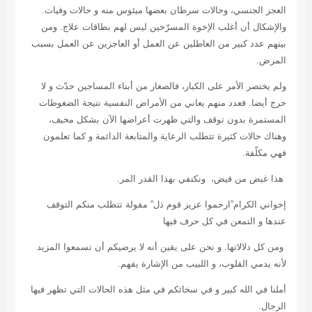
العجز الجنسي، وحالات سرطان بعضها ميئوس منه و حالات وفيات.
والإشكال أن أغلب الإخوة المسرّحين ليس لهم بطاقات علاج. ومن
بينهم عدد كبير من العاطلين عن العمل أو العاجزين عن العمل بسبب
المرض.
ولم يختصر الأمر على الكبار، فالصغار من أبناء المساجين حدّث و لا
حرج أيضا. فعدد منهم يعاني من الأمراض النفسية نتيجة الضغوطات
المستمرة بدون توقف والتي ظهرت أعراضها الآن بشكل مخيف،
وهناك حالات كثيرة تتطلب الرعاية والمتابعة الدائمة و كما تعلمون
فهي مكلّفة.
هذا غيض من فيض، ونكتفي بهذا القدر المر.
إخواني الكرام”ارحموا عزيز قوم ذل” مقولة تتطلب منكم التوقف
عندها و التمعن في كل حرف فيها
ومن كل دلالاتها. و نحن على يقين أنه لا يرضيكم أن تسمعوا المزيد
لأنه يدمي القلوب، و اللبيب من الإشارة يفهم.
أملنا في الله كبير و في سخائكم في مثل هذه الحالات التي تظهر فيها
الرجال.