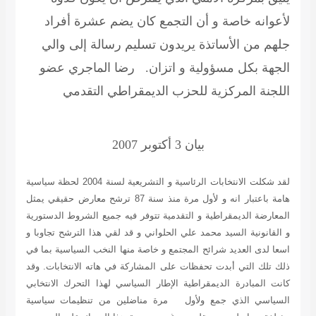
لأعوانه خاصة و أن التجمع كان يضم عشرة أفراد
جلهم من الأساتذة يريدون تسليم رسالة إلى والي
الجهة بكل مسؤولية و اتزان.
رضا الماجري عضو
اللجنة المركزية للحزب الديمقراطي التقدمي
بيان
3 أكتوبر 2007
لقد شكلت الانتخابات الرئاسية و التشريعية لسنة 2004 لحظة سياسية
هامة باعتبار انه و لأول مرة منذ سنة 87 ترشح معارض حقيقي يمثل
المعارضة الديمقراطية و التقدمية تتوفر فيه جميع الشروط الدستورية
و القانونية السيد محمد علي الحلواني و قد لقي هذا الترشح تجاوبا و
اسعا لدى العديد شرائح المجتمع و خاصة منها النخب السياسية بما في
ذلك تلك التي أبدت تحفظات على المشاركة في هاته الانتخابات. وقد
كانت المبادرة الديمقراطية الإطار السياسي لهذا التحرك الانتخابي
السياسي الذي جمع ولأول مرة مناضلين من تنظيمات سياسية