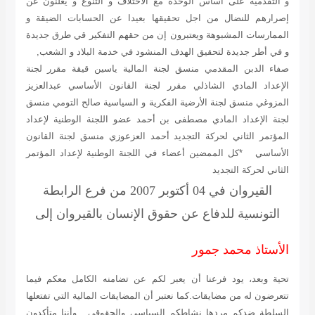
و التقدمية على أساس الوحدة مع الاختلاف و التنوع و يعلنون عن
إصرارهم للنضال من اجل تحقيقها بعيدا عن الحسابات الضيقة و
الممارسات المشبوهة ويعتبرون إن من حقهم التفكير قي طرق جديدة
و في أطر جديدة لتحقيق الهدف المنشود في خدمة البلاد و الشعب,
صفاء الدبن المقدمي منسق لجنة المالية ياسين قيقة مقرر لجنة
الإعداد المادي الشاذلي مقرر لجنة القانون الأساسي عبدالعزيز
المزوغي منسق لجنة الأرضية الفكرية و السياسية صالح التومي منسق
لجنة الإعداد المادي مصطفى بن أحمد عضو اللجنة الوطنية لإعداد
المؤتمر الثاني لحركة التجديد أحمد العزعوزي منسق لجنة القانون
الأساسي
*كل الممضين أعضاء في اللجنة الوطنية لإعداد المؤتمر
الثاني لحركة التجديد
القيروان في 04 أكتوبر 2007
من فرع الرابطة
التونسية للدفاع عن حقوق الإنسان بالقيروان
إلى
الأستاذ محمد جمور
تحية وبعد، يود فرعنا أن يعبر لكم عن تضامنه الكامل معكم فيما
تتعرضون له من مضايقات.كما نعتبر أن المضايقات المالية التي تفتعلها
السلطة ضدكم مردها نشاطكم السياسي والحقوقي . وأننا متأكدون