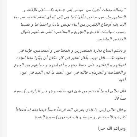
* رسالة وصلت أخيرا من تونس إلى جمعية تكـــــافل للإغاثة و
التضامن بباريس، و نحن نبلّغها كما هي إلى الرأي العام للتحسيس بما
آلت إليه أوضاع الكثيرين من أبناء تونس ماديا و اجتماعيا و نفسيا
بسبب سياسات القمع و التجويع و المحاصرة التي شملتهم طوال
العقدين الماضيين.
و بحكم اتساع دائرة المتضررين و المحتاجين و المعدمين، فإننا في
جمعية تكـــــافل نهيب بأهل الخير في كل مكان أن يهبّوا معنا لنجدة
إخوانهم و لإعانتهم على حفظ دينهم و أعراضهم و حمايتهم من الجوع
و الخصاصة و الحرمان، فالله في عون العبد ما كان العبد في عون
أخيه.
قال تعالى
(
و ما أنفقتم من شئ فهو يخلفه و
هو خير الرازقين
)
سورة
سبأ 39
و قال تعالى
(
من ذا الذي يقرض الله قرضاً
حسناً فيضاعفه له أضعافاً
كثيرة و الله يقبض و يبسط و إليه ترجعون
)
سورة
البقرة
وجزاكم الله خيرا