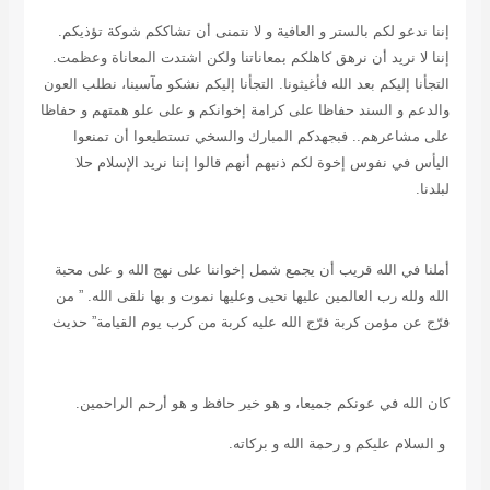
إننا ندعو لكم بالستر و العافية و لا نتمنى أن تشاككم شوكة تؤذيكم.
إننا لا نريد أن نرهق كاهلكم بمعاناتنا ولكن اشتدت المعاناة وعظمت.
التجأنا إليكم بعد الله فأغيثونا. التجأنا إليكم نشكو مآسينا، نطلب العون
والدعم و السند حفاظا على كرامة إخوانكم و على علو همتهم و حفاظا
على مشاعرهم.. فبجهدكم المبارك والسخي تستطيعوا أن تمنعوا
اليأس في نفوس إخوة لكم ذنبهم أنهم قالوا إننا نريد الإسلام حلا
لبلدنا.
أملنا في الله قريب أن يجمع شمل إخواننا على نهج الله و على محبة
الله ولله رب العالمين عليها نحيى وعليها نموت و بها نلقى الله. ” من
فرّج عن مؤمن كربة فرّج الله عليه كربة من كرب يوم القيامة” حديث
كان الله في عونكم جميعا، و هو خير حافظ و هو أرحم الراحمين.
و السلام عليكم و رحمة الله و بركاته.