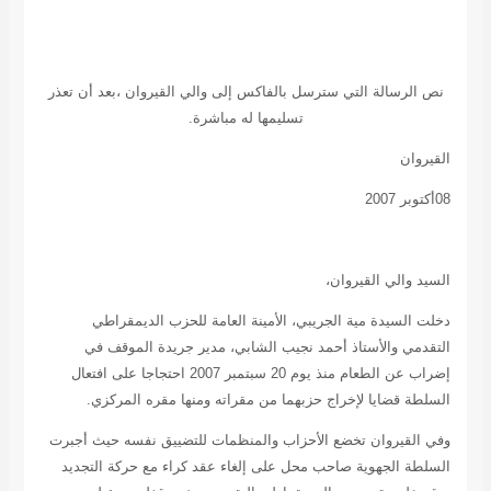
نص الرسالة التي سترسل بالفاكس إلى والي القيروان ،بعد أن تعذر
تسليمها له مباشرة.
القيروان
08أكتوبر 2007
السيد والي القيروان،
دخلت السيدة مية الجريبي، الأمينة العامة للحزب الديمقراطي
التقدمي والأستاذ أحمد نجيب الشابي، مدير جريدة الموقف في
إضراب عن الطعام منذ يوم 20 سبتمبر 2007 احتجاجا على افتعال
السلطة قضايا لإخراج حزبهما من مقراته ومنها مقره المركزي.
وفي القيروان تخضع الأحزاب والمنظمات للتضييق نفسه حيث أجبرت
السلطة الجهوية صاحب محل على إلغاء عقد كراء مع حركة التجديد