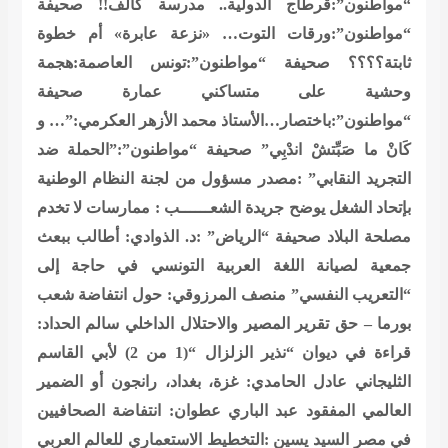
“مواطنون”:قرطاج الدولية.. مدرسة كألف!!
صحيفة
“مواطنون”:ورقات التوت… «نزعة عابرة» أم خطوة
ثابتة؟؟؟؟
صحيفة “مواطنون”:تونس العاصمة:هجمة
وحشية على متساكني عمارة
صحيفة
“مواطنون”:باختصار…الأستاذ محمد الأزهر العكرمي:”… و
كَانْ ما صَبِّتشْ اندْبِي”
صحيفة “مواطنون”:”الحملة ضد
التجريد النقابي” :مصدر مسؤول من لجنة النظام الوطنية
بإتحاد الشغل يوضح
جريدة الشعــــــب : ممارسات لا تخدم
مصلحة البلاد
صحيفة “الرياض” :د. الذوادي: أطالب ببعث
جمعية لصيانة اللغة العربية التونسي في حاجة إلى
“التعريب النفسي”
منصف المرزوقي: حول انتفاضة شعب
بورما – حق تقرير المصير والاحتلال الداخلي
سالم الحداد:
قراءة في ديوان “نذير الزلزال “(1 من 2) لأبي القاسم
الثليجاني
عادل الحامدي: غزة، بغداد، رانجون أو الضمير
العالمي المفقود
عبد الباري عطوان: انتفاضة الصحافيين
في مصر
السيد يسين :التخطيط الاستعماري للعالم العربي