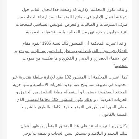
و بذلك تكون المحكمة الإدارية قد وضعت حدا للجدل القائم حول
شرعية أعمال الإدارة في حملاتها المتواصلة ضد ارتداء الحجاب من
طرف المدرسات و الطالبات و لتعرض البوليس السياسي للمحجبات
لنزع حجابهن و حرمانهن من المعالجة بالمستشفيات العمومية.
و قد اعتبرت المحكمة أن المنشور 102 لسنة 1986 “
يقوم مقام
التدخّل في مجال الحريات الفردية نظرا لما يتميز به اللباس من تعبير
عن الانتماء الحضاري و الديني و الفكري و ما يعكسه من ميولات
شخصية
“.
كما اعتبرت المحكمة أن المنشور 102 يفتح للإدارة سلطة تقديرية غير
محدودة في تطبيقه مما ينتج عنه تهديد للحريات الأساسية و منها حرية
المعتقد المضمونة دستوريا و استعماله مطية للتضييق من الحقوق و
الحريات الفردية ،
و بذلك يكون المنشور 102 مخالفا للدستو
ر
الذي
يعطي الحق للمواطن في التمتع بحقوقه كاملة بالطرق والشروط
المبينة بالقانون .
وكان وزير التربية استند على هذا المنشور المتعلّق بمظهر أعوان
سلك التعليم و التلاميذ و يستنكر لبس الحجاب و يصفه ب”يوحي