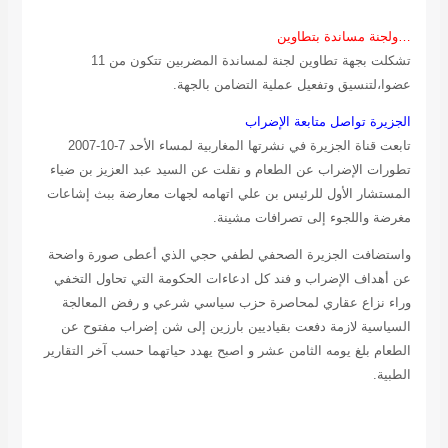
…ولجنة مساندة بتطاوين
تشكلت بجهة تطاوين لجنة لمساندة المضربين تتكون من 11
عضوا،لتنسيق وتفعيل عملية التضامن بالجهة.
الجزيرة تواصل متابعة الإضراب
تابعت قناة الجزيرة في نشرتها المغاربية لمساء الأحد 7-10-2007
تطورات الإضراب عن الطعام و نقلت عن السيد عبد العزيز بن ضياء
المستشار الأول للرئيس بن علي اتهامه لجهات معارضة ببث إشاعات
مغرضة واللجوء إلى تصرافات مشينة.
واستضافت الجزيرة الصحفي لطفي حجي الذي أعطى صورة واضحة
عن أهداف الإضراب و فند كل ادعاءات الحكومة التي تحاول التخفي
وراء نزاع عقاري لمحاصرة حزب سياسي شرعي و رفض المعالجة
السياسية لازمة دفعت بقياديين بارزين إلى شن إضراب مفتوح عن
الطعام بلغ يومه الثامن عشر و اصبح يهدد حياتهما حسب آخر التقارير
الطبية.