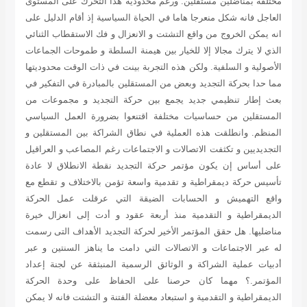
مختلفة بمناضلين مستقلين. ورغم محدودية هذا التحرك على المستوى
العاجل فانه شكل منعرجا هاما في الحياة السياسية إذ أقام الدليل على
انه يمكن الخروج من واقع التشتت و الانعزال و فك الاستقطاب الثنائي
الذي لا يترك مجالا إلا للخيار بين هيمنة السلطة و طموحات الجماعات
الأصولية و السلفية. ولكن هذه التجربة بينت في ذات الوقت محدوديتها
مما حدا بحركة التجديد وبعض من المستقلين بالمبادرة في التفكير في
بعث إطار تنظيمي جديد يجمع بين حركة التجديد و مجموعات من
المستقلين من حساسيات مختلفة اقتنعوا بضرورة العمل السياسي
المنظم. وانطلقت هذه العملية في نطاق الشراكة بين المستقلين و
التجديديين و تكثفت الاتصالات و الاجتماعات رغم المصاعب و العراقيل
على أساس إن يكون مؤتمر حركة التجديد نقطة الانطلاق لا عادة
تأسيس حركة ديمقراطية و تقدمية واسعة تؤمن بالاختلاف و تقطع مع
واقع التهميش و الحسابات الضيقة التي عرقلت عمل الحركة
الديمقراطية و التقدمية منذ أربعة عقود و أدت إلى انعزال خيرة
مناضليها. هل حقق المؤتمر الأخير لحركة التجديد الأهداف التى رسمت
له عبر الاجتماعات و الاتصالات التي دامت ما يناهز السنتين و عبر
أدبيات عملية الشراكة و الوثائق الرسمية المنبثقة عن لجنة إعداد
المؤتمر.؟ مهما كان حرصنا على الحفاظ على وحدة الحركة
الديمقراطية و التقدمية و استبعاد معضلة الفتنة و التشتت فانه لا يمكن