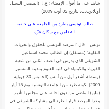
شاهد على ما أقول.
الإمضاء : ع.ل
(المصدر: السبيل
أونلاين.نت، بتاريخ 02 أوت 2009)
طالب تونسي يطرد من الجامعة على خلفية
التضامن مع سكان غزّة
تونس – قال “المرصد التونسي للحقوق والحريات
النقابية” (مستقل) إن الطالب محمد اسماعيل
الشويقي الذي يدرس في الصف الثاني من شعبة
الفيزياء والكيمياء في كلية العلوم بمدينة المنستير
(وسط)، أشعر أول من أمس (الخميس 30 جويلية
2009) بكونه طرد من الجامعة التونسية يوم 15 أيار
(مايو) الماضي من دون إحالته على مجلس التأديب.
وعزا المرصد قرار الطرد الى مشاركة الشويقي في
فعاليات تضامنية طلابية مع أهالي غزة خلال الحرب