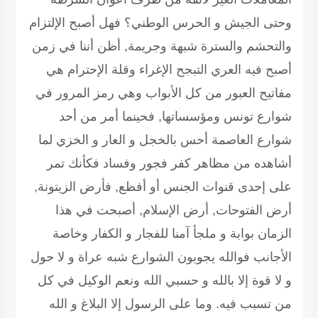
وحتى الجيش و الحرس الوطني؟ فهل أصبح الإلتزام
والتحشم والسترة شبهة وجريمة, أظن أننا في زمن
أصبح فيه العري التبجح الإغراء وقلة الإحترام هي
مفاتيح العبور من كل الأبواب وهي رمز المرور في
شوارع تونس ومؤسساتها, فحينما أمر من أحد
شوارع العاصمة أحس بالخجل و العار و الخزي لما
أشاهده من مظاهر كفر فجور وفساد فكأنك تمر
على إحدى قنوات الجنس أو أفظع, فأرض الزيتونة,
أرض الفتوحات, أرض الإسلام, أصبحت في هذا
الزمان بوابة و ملجأ آمنا للفجار و الكفار وخاصة
الأجانب فوالله يجوبون الشوارع شبه عراة و لا حول
و لا قوة إلا بالله و حسبي الله ونعم الوكيل في كل
من تسبب فيه. وما على الرسول إلا البلاغ و الله