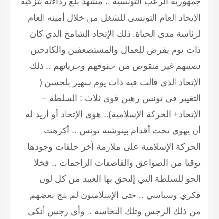
جمهورية الرعب التونسية .. مشهد بلغ رداءته بتزكية
الإتحاد العام التونسي للشغل من خلال أمينه العام
لرئاسة مدى الحياة. ذلك الإتحاد الشامخ الذي كان
ذات يوم يفرض للعمال والمستضعفين والكادحين
نصيبهم غير منقوص من حقوقهم وحرياتهم .. ذلك
الإتحاد الذي قالت فيه ذات يوم سهير بلحسن (
التغيير في تونس رهين قوى ثلاث : السلطة +
الإتحاد+ الحركة الإسلامية).. هوى الإتحاد أو أريد له
أن يهوي تحت أقدام بينوشيه تونس .. أكرهت
الحركة الإسلامية على ملازمة آخر حلقات وجودها
توقيا من الصواعق والقاصفات الراجمات .. فخلا
الجو للسلطة التي إلتحق بها العبيد من كل لون
فكري وسياسي .. حتى الإسلاميون لم ينج بعضهم
من ذلك الرجس وتلك النخاسة .. وأي رجس أنكى