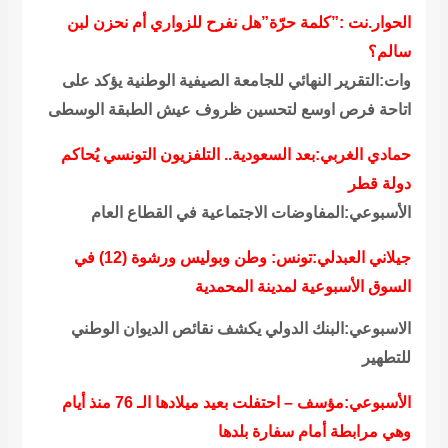
الحوار.نت :”كلمة حرّة”هل نفرح للزواري أم نحزن لبن
سالم؟
وات:التقرير النهائي للجامعة الصيفية الوطنية يؤكد على
اتاحة فرص اوسع لتحسين ظروف عيش الطبقة الوسطى
حمادي الغربي:بعد السعودية.. التلفزيون التونسي يُحاكم
دولة قطر
الأسبوعي:المفاوضات الاجتماعية في القطاع العام
جيلاني العبدلي:تونس: وطن وبوليس ورشوة (12) في
السوق الأسبوعية لمدينة المحمدية
الاسبوعي:البنك الدولي يكشف نقائص الديوان الوطني
للتطهير
الأسبوعي:مؤسف – احتفلت بعيد ميلادها الـ 76 منذ أيام
وهي مرابطة أمام سفارة بلدها