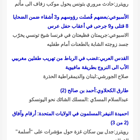
رويترز:حادث مروري بتونس يحول موكب زفاف الى مأتم
الأسبوعي:بعضهم فُصلت رؤوسهم و3 أشقاء ضمن الضحايا
8 قتلى و9 جرحى في أعقاب حفل عرس
الاسبوعي:جريمتان فظيعتان في فرنسا شيخ تونسي يخرّب
جسد زوجته الشابة بالطعنات أمام طفليه
القدس العربي:غضب في الرباط من تهريب طفلين مغربيي
الأب الى النروج بطريقة مافيوية
صلاح الجورشي:لبنان والديمقراطية الحذرة
طارق الكحلاوي:أحمد بن صالح (2)
عبدالسلام المسدّي :المسلك الشائك نحو اليونسكو
احميدة النيفر:المسلمون في الولايات المتحدة: أرقام وآفاق
(2 من 3)
رويترز:جدل بين سكان غزة حول مؤشرات على “أسلمة”