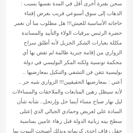
سجن بفترة أخرى أقل في المدة نفسها بسبب :
الذهاب إلى سوق أسبوعي قريب بغرض إقتناء
حاجاته الأساسية للعيش!!! هل مطلوب منا أن نغمر
حضرة الرئيس ببرقيات الولاء والتأييد والمساندة
مكللة بعبارات الشكر الجزيل لأنه أطلق سراح
الزواري من إقامة جبرية ظالمة لم تقض بها أي
محكمة تونسية ولكنه المكر البوليسي في دولة
بوليسية تتقن فن التشفي والتنكيل بمعارضيها ..
أعني : بمعارضيها الحقيقيين!!! الزواري شبه حر ..
لأنه سيظل رهين المتابعات والملاحقات والمساءلات
ليل نهار صباح مساء أينما حل وإرتحل.. شأنه شأن
السادة علي لعريض وحمادي الجبالي الذي إعتلى
سطح بيته زبانية الدولة قبل زهاء عامين بمناسبة
حفل زفاف إحدى كريماته وبذلك أصبحت البيوت بما