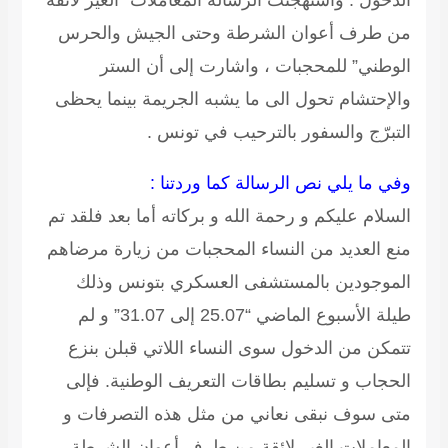
الدخول . واستهجنت الرسالة المعاملات “الغير لائقة
من طرف أعوان الشرطة وحتى الجيش والحرس
الوطني” للمحجبات ، واشارت إلى أن الستر
والإحتشام تحول الى ما يشبه الجريمة بينما يحظى
التبرّج والسفور بالترحيب في تونس .
وفي ما يلي نص الرسالة كما وردتنا :
السلام عليكم و رحمة الله و بركاته أما بعد فلقد تم
منع العديد من النساء المحجبات من زيارة مرضاهم
الموجودين بالمستشفى العسكري بتونس وذلك
طيلة الأسبوع الماضي “25.07 إلى 31.07” و لم
تتمكن من الدخول سوى النساء اللاتي قبلن بنزع
الحجاب و تسليم بطاقات التعريف الوطنية. فإلى
متى سوف نبقى نعاني من مثل هذه التصرفات و
المعاملات الغير لائقة من طرف أعوان الشرطة