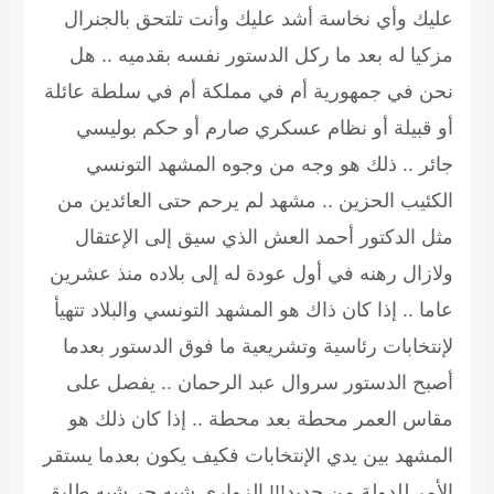
عليك وأي نخاسة أشد عليك وأنت تلتحق بالجنرال
مزكيا له بعد ما ركل الدستور نفسه بقدميه .. هل
نحن في جمهورية أم في مملكة أم في سلطة عائلة
أو قبيلة أو نظام عسكري صارم أو حكم بوليسي
جائر .. ذلك هو وجه من وجوه المشهد التونسي
الكئيب الحزين .. مشهد لم يرحم حتى العائدين من
مثل الدكتور أحمد العش الذي سيق إلى الإعتقال
ولازال رهنه في أول عودة له إلى بلاده منذ عشرين
عاما .. إذا كان ذاك هو المشهد التونسي والبلاد تتهيأ
لإنتخابات رئاسية وتشريعية ما فوق الدستور بعدما
أصبح الدستور سروال عبد الرحمان .. يفصل على
مقاس العمر محطة بعد محطة .. إذا كان ذلك هو
المشهد بين يدي الإنتخابات فكيف يكون بعدما يستقر
الأمر للدولة من جديد!!! الزواري شبه حر شبه طليق