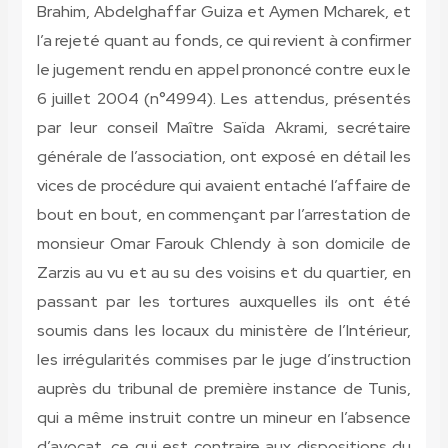
Brahim, Abdelghaffar Guiza et Aymen Mcharek, et
l’a rejeté quant au fonds, ce qui revient à confirmer
le jugement rendu en appel prononcé contre eux le
6 juillet 2004 (n°4994). Les attendus, présentés
par leur conseil Maître Saïda Akrami, secrétaire
générale de l’association, ont exposé en détail les
vices de procédure qui avaient entaché l’affaire de
bout en bout, en commençant par l’arrestation de
monsieur Omar Farouk Chlendy à son domicile de
Zarzis au vu et au su des voisins et du quartier, en
passant par les tortures auxquelles ils ont été
soumis dans les locaux du ministère de l’Intérieur,
les irrégularités commises par le juge d’instruction
auprès du tribunal de première instance de Tunis,
qui a même instruit contre un mineur en l’absence
d’avocat, ce qui est contraire aux dispositions du