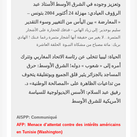
وتعزيز وجوده في الشرق الأوسط
الأستاذ عبد
الرؤوف العيادي: مهزلة 24 أكتوبر 2004 بتونس –
« المعارضة » بين اليأس من التغيير وسوء التقدير
سليم بوخذير: إلي زياد الهاني – قذفك للحجارة على الأشجار
المثمرة…لا يغير من حقيقة أنها أشجار مثمرة رغما عـنك !
الهادي
بريك: مائة مصباح من مشكاة النبـوة الحلقة العاشرة
الحياة: ليبيا تتخلى عن رئاسة الاتحاد المغاربي وتترك
أمره إلى « شعوب » دوله!
الشرق الأوسط: حرق
المساجد بالجزائر يثير قلق الجميع وبوتفليقة يتخوف
من تداعيات الظاهرة على «المصالحة الوطنية»
د.
رفيق عبد السلام: الأسس الايديولوجية للسياسة
الأمريكية للشرق الأوسط
AISPP: Communiqué
AFP: Menace d’attentat contre des intérêts américains
en Tunisie (Washington)