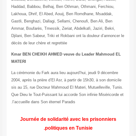
Haddad, Babbou, Belhaj, Ben Othman, Othmani, Ferchiou,
Lakhoua, Dhrif, El Abed, Aouij, Ben Romdhane, Msaddak,
Gastli, Benghazi, Dallagi, Sellami, Chenoufi, Ben Ali, Ben
Ammar, Boufarès, Tmessik, Zeriat, Abdelkafi, Jaziri, Bekri,
Djilani, Ben Sabeur, Triki et Rokbani ont la douleur d’annoncer le
décès de leur chère et regrettée
Kmar BEN CHEIKH AHMED veuve du Leader Mahmoud EL
MATERI
La cérémonie du Fark aura lieu aujourd’hui, jeudi 9 décembre
2004, après la prière d’El Asr, à partir de 15h30, à son domicile
sis au 15, rue Docteur Mahmoud El Materi, Mutuelleville, Tunis.
Que Dieu le Tout-Puissant lui accorde Son infinie Miséricorde et
l’accueille dans Son éternel Paradis.
Journée de solidarité avec les prisonniers
politiques en Tunisie.