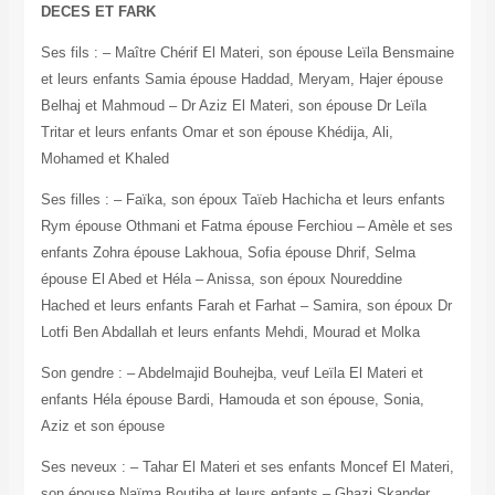
DECES ET FARK
Ses fils : – Maître Chérif El Materi, son épouse Leïla Bensmaine
et leurs enfants Samia épouse Haddad, Meryam, Hajer épouse
Belhaj et Mahmoud – Dr Aziz El Materi, son épouse Dr Leïla
Tritar et leurs enfants Omar et son épouse Khédija, Ali,
Mohamed et Khaled
Ses filles : – Faïka, son époux Taïeb Hachicha et leurs enfants
Rym épouse Othmani et Fatma épouse Ferchiou – Amèle et ses
enfants Zohra épouse Lakhoua, Sofia épouse Dhrif, Selma
épouse El Abed et Héla – Anissa, son époux Noureddine
Hached et leurs enfants Farah et Farhat – Samira, son époux Dr
Lotfi Ben Abdallah et leurs enfants Mehdi, Mourad et Molka
Son gendre : – Abdelmajid Bouhejba, veuf Leïla El Materi et
enfants Héla épouse Bardi, Hamouda et son épouse, Sonia,
Aziz et son épouse
Ses neveux : – Tahar El Materi et ses enfants Moncef El Materi,
son épouse Naïma Boutiba et leurs enfants – Ghazi Skander,