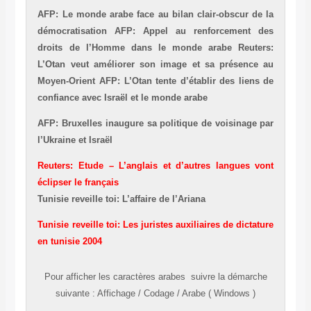
AFP: Le monde arabe face au bilan clair-obscur de la
démocratisation
AFP: Appel au renforcement des
droits de l’Homme dans le monde arabe
Reuters:
L’Otan veut améliorer son image et sa présence au
Moyen-Orient
AFP: L’Otan tente d’établir des liens de
confiance avec Israël et le monde arabe
AFP: Bruxelles inaugure sa politique de voisinage par
l’Ukraine et Israël
Reuters: Etude – L’anglais et d’autres langues vont
éclipser le français
Tunisie reveille toi: L’affaire de l’Ariana
Tunisie reveille toi: Les juristes auxiliaires de dictature
en tunisie 2004
Pour afficher les caractères
arabes
suivre la démarche
suivante
:
Affichage
/
Codage
/
Arabe ( Windows )