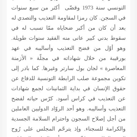
التونسي سنة 1973 وقضّى أكثر من سبع سنوات
في السجن. كان رمزا لمقاومة التعذيب والتصدي له
بعد أن كان من أكبر ضحاياه ممّا تسبب له في
سقوط بدني كبير عانى منه الفقيد سنوات طويلة.
وهو أوّل من فضح التعذيب وأساليبه في عهد
بورقيبة من خلال شهاداته في مجلّة « الأزمنة
المعاصرة » لجان بول سارتر وغيرها. كما بادر إلى
تكوين مجموعة صلب الرابطة التونسية للدفاع عن
حقوق الإنسان في بداية الثمانينات لجمع شهادات
عن التعذيب في كراس أسود. كرّس حياته لفضح
التعذيب وأساليبه. وهو أحد الروّاد الدوليين العاملين
من أجل إصلاح السجون واحترام السلامة الجسدية
والكرامة للسجناء. وإذ يترحّم المجلس على رُوح