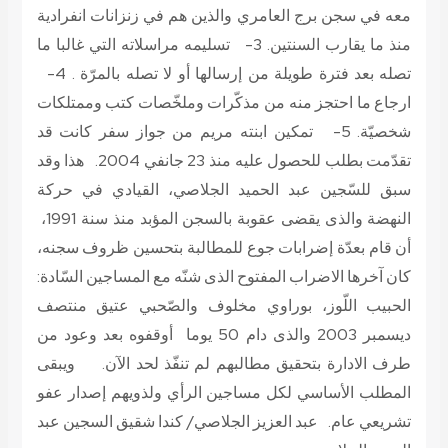
معه في سجن برج العامري والذين هم في زنزانات انفرادية
منذ ما يقارب السنتين. 3- تسليمه مراسلاته التي غالبا ما
تصله بعد فترة طويلة من إرسالها أو لا تصله بالمرّة . 4-
ارجاع ما احتجز منه من مذكّرات وملخّصات كتب وممتلكات
شخصيّة. 5- تمكين ابنته مريم من جواز سفر كانت قد
تقدّمت بطلب للحصول عليه منذ 23 جانفي 2004. هذا وقد
سبق للسّجين عبد الحميد الجلاصي، القيادي في حركة
النهضة والذى يقضى عقوبة بالسجن المؤبد منذ سنة 1991،
أن قام بعدّة إضرابات جوع للمطالبة بتحسين ظروف سجنه،
كان آخرها الاضراب المفتوح الذى شنّه مع المساجين السّادة:
الحبيب اللّوز، بوراوي مخلوف والصّحبي عتيق منتصف
ديسمبر 2003 والذى دام 50 يوما أوقفوه بعد وعود من
طرف الادارة بتحقيق مطالبهم لم تنفّذ لحد الآن. ويبقى
المطلب الأساسي لكل مساجين الرأي ولذويهم إصدار عفو
تشريعي عام.
عبد العزيز الجلاصي
/ كندا شقيق السجين عبد