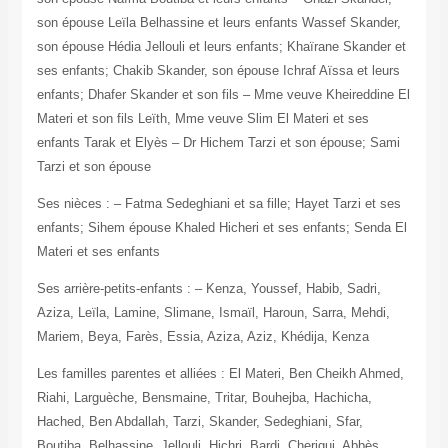
son épouse Leïla Belhassine et leurs enfants Wassef Skander,
son épouse Hédia Jellouli et leurs enfants; Khaïrane Skander et
ses enfants; Chakib Skander, son épouse Ichraf Aïssa et leurs
enfants; Dhafer Skander et son fils – Mme veuve Kheireddine El
Materi et son fils Leïth, Mme veuve Slim El Materi et ses
enfants Tarak et Elyès – Dr Hichem Tarzi et son épouse; Sami
Tarzi et son épouse
Ses nièces : – Fatma Sedeghiani et sa fille; Hayet Tarzi et ses
enfants; Sihem épouse Khaled Hicheri et ses enfants; Senda El
Materi et ses enfants
Ses arrière-petits-enfants : – Kenza, Youssef, Habib, Sadri,
Aziza, Leïla, Lamine, Slimane, Ismaïl, Haroun, Sarra, Mehdi,
Mariem, Beya, Farès, Essia, Aziza, Aziz, Khédija, Kenza
Les familles parentes et alliées : El Materi, Ben Cheikh Ahmed,
Riahi, Larguèche, Bensmaine, Tritar, Bouhejba, Hachicha,
Hached, Ben Abdallah, Tarzi, Skander, Sedeghiani, Sfar,
Boutiba, Belhassine, Jellouli, Hichri, Bardi, Cherigui, Abbès,