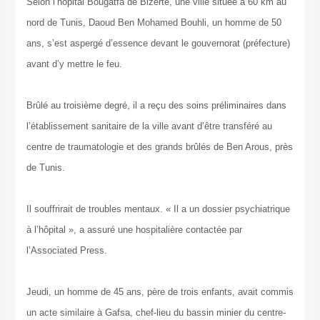
Selon l’hôpital Bougatfa de Bizerte, une ville située à 60 km au
nord de Tunis, Daoud Ben Mohamed Bouhli, un homme de 50
ans, s’est aspergé d’essence devant le gouvernorat (préfecture)
avant d’y mettre le feu.
Brûlé au troisième degré, il a reçu des soins préliminaires dans
l’établissement sanitaire de la ville avant d’être transféré au
centre de traumatologie et des grands brûlés de Ben Arous, près
de Tunis.
Il souffrirait de troubles mentaux. « Il a un dossier psychiatrique
à l’hôpital », a assuré une hospitalière contactée par
l’Associated Press.
Jeudi, un homme de 45 ans, père de trois enfants, avait commis
un acte similaire à Gafsa, chef-lieu du bassin minier du centre-