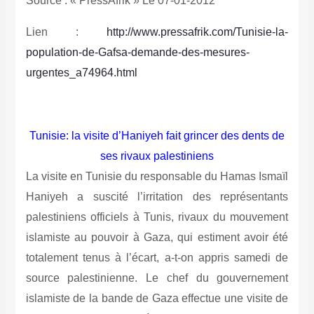
Source : « PressAfrik » Le 07-01-2012
Lien :
http://www.pressafrik.com/Tunisie-la-
population-de-Gafsa-demande-des-mesures-
urgentes_a74964.html
Tunisie: la visite d’Haniyeh fait grincer des dents de
ses rivaux palestiniens
La visite en Tunisie du responsable du Hamas Ismaïl Haniyeh a suscité l’irritation des représentants palestiniens officiels à Tunis, rivaux du mouvement islamiste au pouvoir à Gaza, qui estiment avoir été totalement tenus à l’écart, a-t-on appris samedi de source palestinienne. Le chef du gouvernement islamiste de la bande de Gaza effectue une visite de cinq jours en Tunisie à l’invitation des nouvelles autorités islamistes tunisiennes dans le cadre d’une tournée régionale. Le Hamas est le mouvement rival du Fatah du président palestinien Mahmoud Abbas qu’il a chassé du pouvoir à Gaza en 2007. Le Fatah continue de diriger la Cisjordanie et est considéré internationalement comme le seul représentant officiel des Palestiniens. Les deux mouvements palestiniens ont entrepris l’an dernier une difficile réconciliation. Les Palestiniens (pro-Abbas) sont furieux. Ni le gouvernement, ni le ministère des Affaires étrangères, ni le parti Ennahda ne les ont tenus informés des dates et du programme de la visite de M. Haniyeh, alors qu’ils auraient dû y être associés, a déclaré à l’AFP une source palestinienne. Cela ne sert pas les efforts de réconciliation en cours entre le Fatah et le Hamas, a indiqué une autre source au journal arabophone Le Maghreb, qui évoque en Une une erreur politique. M. Haniyeh a été accueilli en grande pompe jeudi à l’aéroport de Tunis par des responsables islamistes tunisiens, dont le Premier ministre Hamadi Jebali et le chef du parti Ennahda Rached Ghannouchi. Aucun représentant palestinien n’était présent, et selon la source, l’ambassadeur Selman Herfi a quitté la Tunisie la veille de l’arrivée de M. Haniyeh. L’ambassade palestinienne a confirmé samedi que son représentant était à l’étranger. Il n’y a aucun problème, a déclaré M. Haniyeh à l’AFP à Sidi Bouzid (centre), où il se trouvait samedi. Nous, peuple palestinien, on se rencontre à l’intérieur et à l’extérieur de la Palestine, a-t-il dit, tout en confirmant qu’aucun contact n’avait eu lieu avec les représentants officiels palestiniens en Tunisie. Selon la source palestinienne, les représentants officiels à Tunis se sont également émus que M. Haniyeh ne visite pas le cimetière de Hamman-Chott, à 15 km au sud de Tunis, où 68 personnes avaient été tuées le 1er octobre 1985 lors dun raid de laviation israélienne. Tunis a abrité l’Organisation de Libération de la Palestine (OLP) de Yasser Arafat de 1982 à 1994. Plus généralement, la presse et des représentants de l’opposition tunisienne se sont interrogés sur le sens de la visite du représentant du Hamas. M. Haniyeh visite-t-il la Tunisie ou un parti politique (Ennahda) ? a demandé l’élu du Parti démocrate progressiste (PDP) Iyad Dahmani sur la radio Shems FM. Interrogée par l’AFP, une source gouvernementale a précisé que le chef du gouvernement du Hamas était l’invité de la Tunisie et du parti Ennahda. Le premier jour de sa visite a été consacré à des rencontres officielles avec le président tunisien Moncef Marzouki, le Premier ministre Hamadi Jebali et le président de l’Assemblée constituante Mustapha Ben Jaafar. M. Haniyeh devait ensuite visiter des lieux de culte et des villes symboliques de la révolution tunisienne jusqu’à son départ, prévu lundi.