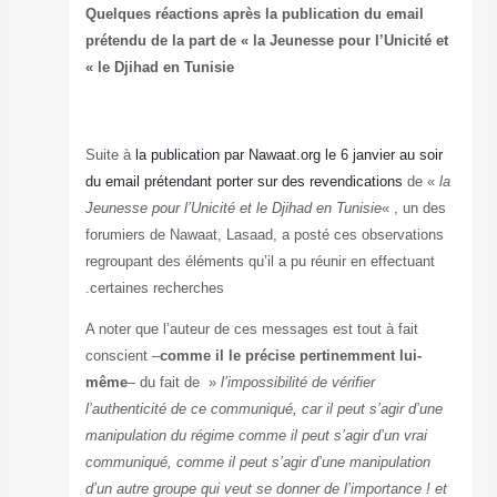
Quelques réacti
prétendu de la p
le Djihad en Tu
Suite à
la public
du email prétend
Jeunesse pour l’U
forumiers de Naw
regroupant des él
certaines recher
A noter que l’aut
conscient –
comm
même
– du fait 
l’authenticité de
manipulation du 
communiqué, comm
d’un autre groupe