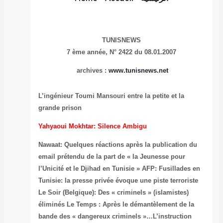
7 ème
arc
L’ingénieur Toum
grande prison
Yahyaoui Mokht
Nawaat: Quelque
email prétendu 
l’Unicité et le 
Tunisie: la pres
Le Soir (Belgiqu
éliminés
Le Tem
bande des « dan