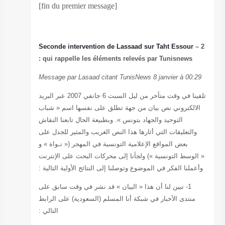
Seconde interve
qui rappelle l
Message par Lasa
تلقينا في وقت متأخر من ليل السبت 6 جانفي 2007 عبر البريد
فسها اسم « شباب
حال تابعنا النقاش
والمثير للجدل على
مهجر (« نـواة » و
بحث على الإنترنت
 الأولية التالية :
ر في وقت سابق على
عودية) على الرابط
التالي :