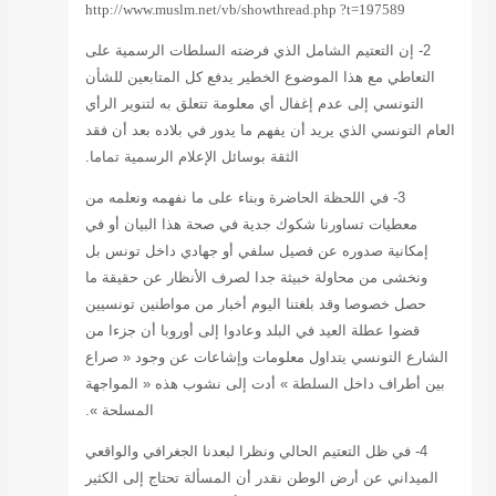
http://www.muslm
لطات الرسمية على
 المتابعين للشأن
ق به لتنوير الرأي
 بلاده بعد أن فقد
ام الرسمية تماما.
ا نفهمه ونعلمه من
ذا البيان أو في
دي داخل تونس بل
ظار عن حقيقة ما
 مواطنين تونسيين
أوروبا أن جزءا من
 عن وجود « صراع
 هذه « المواجهة
المسلحة ».
الجغرافي والواقعي
تحتاج إلى الكثير