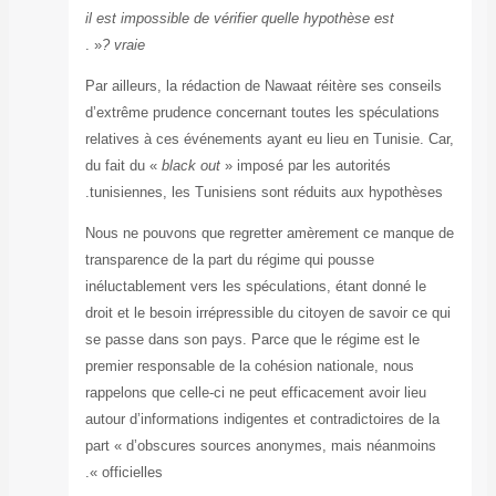
il est impossible
« .
vraie ?
Par ailleurs, la 
d’extrême pruden
relatives à ces 
du fait du «
black
tunisiennes, les
Nous ne pouvons
transparence de 
inéluctablement 
droit et le besoi
se passe dans so
premier responsa
rappelons que cel
autour d’informat
part « d’obscur
officielles ».