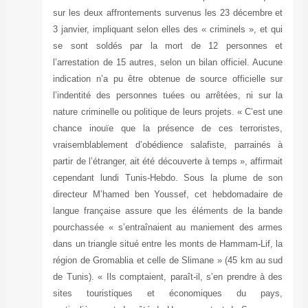
sur les deux af
3 janvier, impliq
se sont soldé
l’arrestation de 
indication n’a p
l’indentité des
nature criminelle
chance inouïe 
vraisemblableme
partir de l’étran
cependant lund
directeur M’ha
langue français
pourchassée « s
dans un triangle
région de Gromab
de Tunis). « Ils 
sites touris