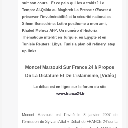
suit son cours…
Temps: Al-Qaïd
préserver l’invu
Sihem Bensedri
Khaled Mehrez
Thématique inte
Tunisie
Reuters:
up links
Moncef Mar
De La Dicta
Le débat 
Moncef Marzouk
l’émission de Sy