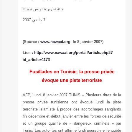
رير « تونس نيوز »
7 جانفي 2007
www.n
Lien :
http://ww
id_article=1173
Fusillades
évoq
AFP, Lundi 8 jan
presse privée 
terroriste islam
fin décembre et d
et un groupe qu
Tunis. Les autori