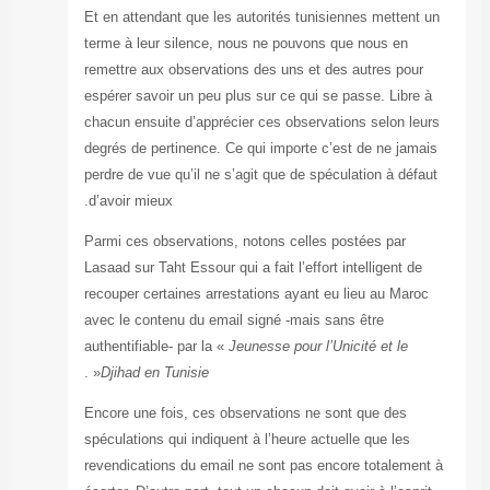
Et en attendant 
terme à leur sil
remettre aux obs
espérer savoir un
chacun ensuite d
degrés de pertin
perdre de vue qu’
d’avoir mieux.
Parmi ces observ
Lasaad sur Taht Es
recouper certain
avec le contenu 
authentifiable- p
« .
Djihad en Tuni
Encore une fois,
spéculations qui 
revendications d