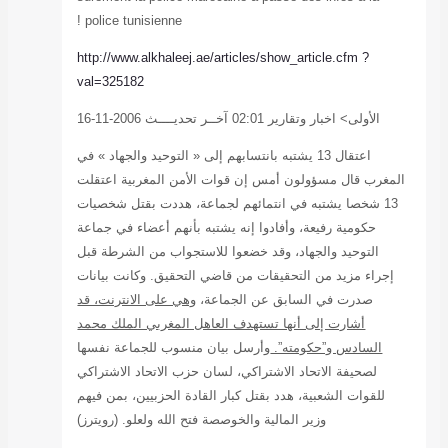
police tunisienne
http://www.alkhal
val=325182
 التوحيد والجهاد » في
المغربية اعتقلت
هددت بقتل شخصيات
هم أعضاء في جماعة
اب من الشرطة قبل
يق. وكانت بيانات
على الانترنت، قد
مغربي الملك محمد
ب للجماعة نفسها
الاتحاد الاشتراكي
لحزبيين، بمن فيهم
له ولعلو. (رويترز)