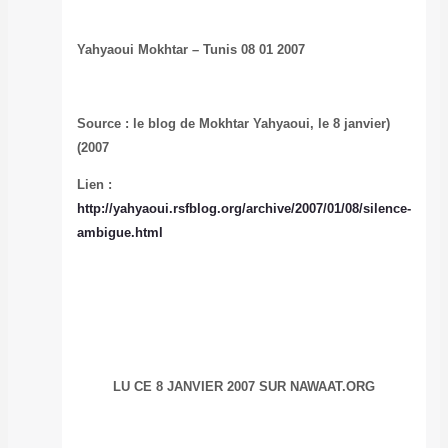
Yahyaoui Mokhta
(Source : le blo
2007)
Lien :
http://yahyaoui.
ambigue.html
LU CE 8 