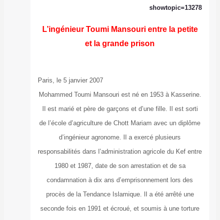
L’ingénieur
Paris, le 5 janvi
Mohammed Toumi
Il est marié et p
de l’école d’agr
d’ingénie
responsabilités d
1980 et 198
condamnation
procès de la T
seconde fois en