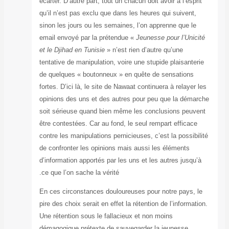
écarter. D’autre p
qu’il n’est pas e
sinon les jours o
email envoyé par
et le Djihad en T
tentative de mani
de quelques « b
fortes. D’ici là, 
opinions des uns
soit sérieuse qu
être contestées. 
contre les manipu
de confronter le
d’information app
ce que l’on sache
En ces circonsta
pire des choix ser
Une rétention so
démagogique pré