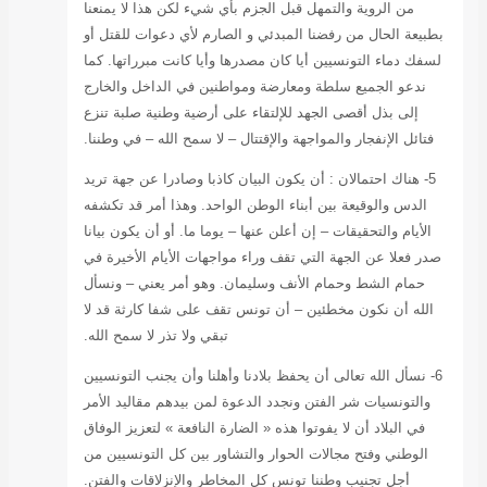
لكن هذا لا يمنعنا
ي دعوات للقتل أو
انت مبرراتها. كما
 الداخل والخارج
 وطنية صلبة تنزع
ح الله – في وطننا.
وصادرا عن جهة تريد
وهذا أمر قد تكشفه
. أو أن يكون بيانا
الأيام الأخيرة في
أمر يعني – ونسأل
 شفا كارثة قد لا
ا تذر لا سمح الله.
وأن يجنب التونسيين
دهم مقاليد الأمر
عة » لتعزيز الوفاق
 كل التونسيين من
إنزلاقات والفتن.