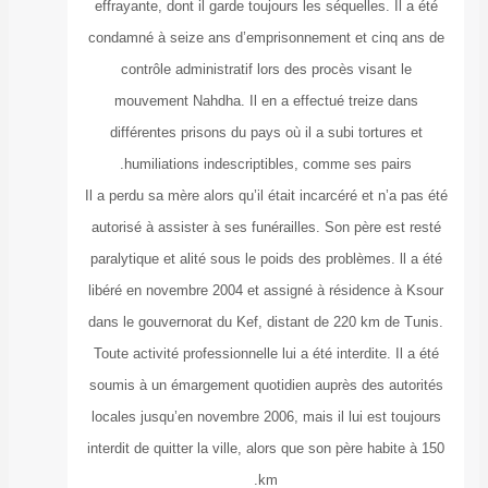
effrayante, dont
condamné à seiz
contrôle ad
mouvement N
différentes p
humiliatio
Il a perdu sa mèr
autorisé à assis
paralytique et a
libéré en novem
dans le gouvern
Toute activité pr
soumis à un éma
locales jusqu’en
interdit de quitt