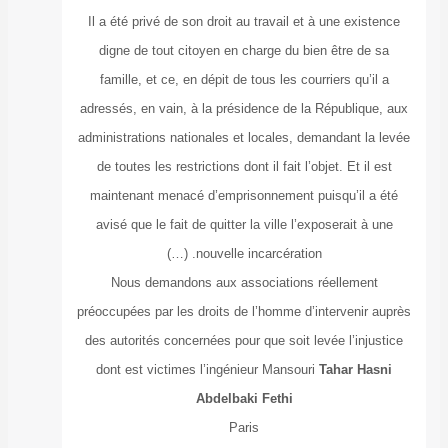
Il a été privé 
digne de tout
famille, et ce
adressés, en vai
administrations 
de toutes les r
maintenant me
avisé que le fa
Nous deman
préoccupées par 
des autorités c
dont est vict