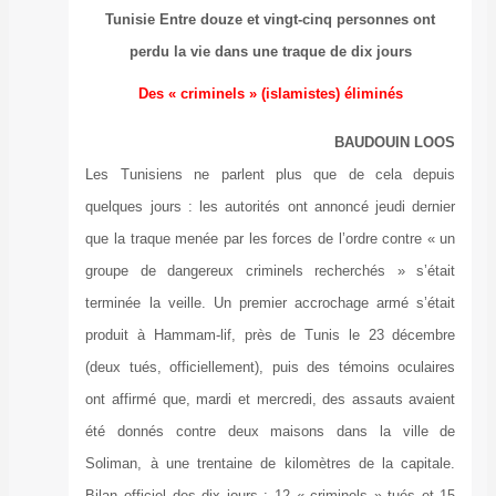
Tunisie Entr
perdu la 
Des « cr
Les Tunisiens 
quelques jours :
que la traque me
groupe de dang
terminée la vei
produit à Hamm
(deux tués, offi
ont affirmé que,
été donnés co
Soliman, à une 
Bilan officiel de