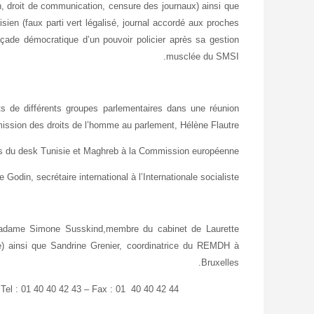
ion, droit de communication, censure des journaux) ainsi que
ien (faux parti vert légalisé, journal accordé aux proches
 façade démocratique d’un pouvoir policier après sa gestion
musclée du SMSI.
ts de différents groupes parlementaires dans une réunion
ission des droits de l’homme au parlement, Hélène Flautre.
ts du desk Tunisie et Maghreb à la Commission européenne.
Godin, secrétaire international à l’Internationale socialiste.
madame Simone Susskind,
membre du cabinet de Laurette
ue) ainsi que Sandrine Grenier, coordinatrice du REMDH à
Bruxelles.
Tel : 01 40 40 42 43 – Fax : 01 40 40 42 44