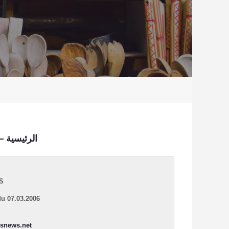
الرئيسية
–
S
du 07.03.2006
snews.net