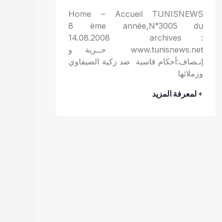
Home – Accueil TUNISNEWS
8 ème année,N°3005 du
14.08.2008 archives :
www.tunisnews.net حــرية و
إنـصاف:أحكام قاسية ضد زكية الضيفاوي
وزملائها
+ لمعرفة المزيد