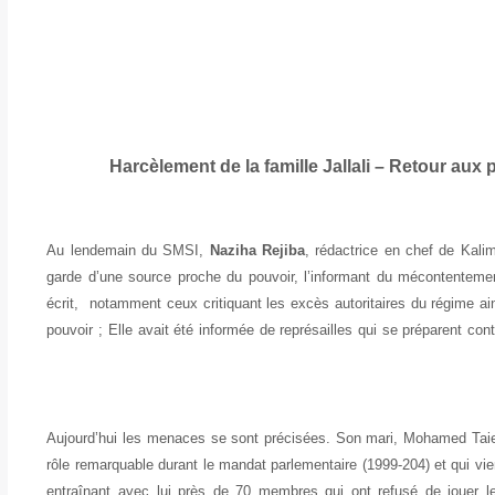
Harcèlement de la famille Jallali –
Retour aux 
Au lendemain du SMSI,
Naziha Rejiba
, rédactrice en chef de Kali
garde d’une source proche du pouvoir, l’informant du mécontentement
écrit, notamment ceux critiquant les excès autoritaires du régime ai
pouvoir ; Elle avait été informée de représailles qui se préparent cont
Aujourd’hui les menaces se sont précisées. Son mari, Mohamed Taie
rôle remarquable durant le mandat parlementaire (1999-204) et qui vi
entraînant avec lui près de 70 membres qui ont refusé de jouer l