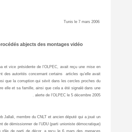
Tunis le 7 mars 2006
procédés abjects des montages vidéo
ma et vice présidente de l’OLPEC, avait reçu une mise en
 des autorités concernant certains articles qu’elle avait
nsi que la corruption qui sévit dans les cercles proches du
re elle et sa famille, ainsi que cela a été signalé dans une
alerte de l’OLPEC le 5 décembre 2005 .
b Jallali, membre du CNLT et ancien député qui a joué un
ent de démissionner de l’UDU (parti unioniste démocratique)
e rôle de parti de décor, a reçu le 6 mars des menaces