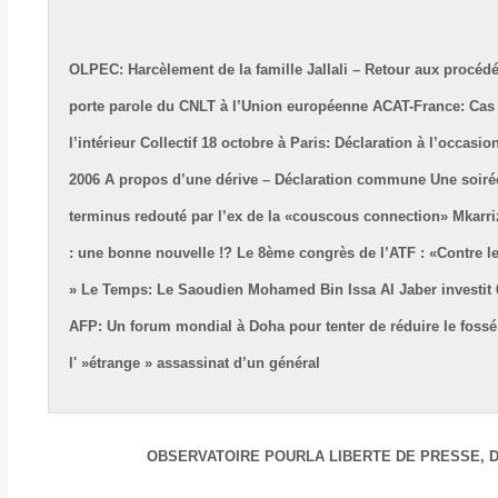
OLPEC: Harcèlement de la famille Jallali – Retour aux procé
porte parole du CNLT à l’Union européenne
ACAT-France: Cas d
l’intérieur
Collectif 18 octobre à Paris: Déclaration à l’occasi
2006
A propos d’une dérive – Déclaration commune
Une soiré
terminus redouté par l’ex de la «couscous connection»
Mkarri
: une bonne nouvelle !?
Le 8ème congrès de l’ATF : «Contre les
»
Le Temps: Le Saoudien Mohamed Bin Issa Al Jaber investit 65
AFP: Un forum mondial à Doha pour tenter de réduire le fos
l' »étrange » assassinat d’un général
OBSERVATOIRE POUR
LA LIBERTE DE
PRESSE, D