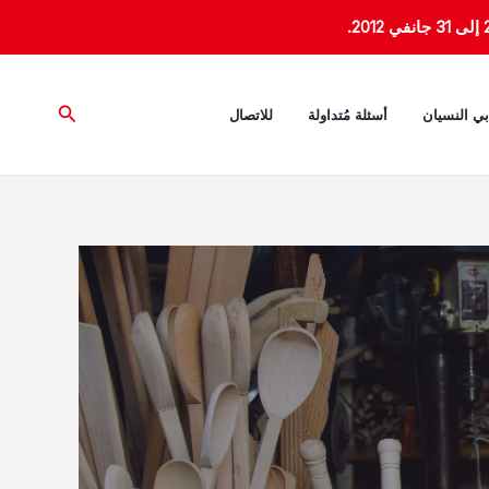
البحث
بي النسيان
أسئلة مُتداولة
للاتصال