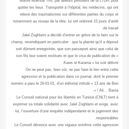
Maître Mokhtar Trifi, par ailleurs président de la LTDH, pour
quitter les lieux. Transporté à l’hôpital, les médecins, qui ont
relevé des traumatismes sur différentes parties du corps et
notamment au niveau de la tête, lui ont ordonné 15 jours d’arrêt
de travail.
Jalel Zoghlami a décidé d’entrer en grève de la faim sur le
champ, revendiquant en particulier : que la plainte qu’il a déposé
soit dûment enregistrée, que son passeport ainsi que celui de
son fils leur soient restitués et que le visa de publication de «
Kaws el Karama » lui soit délivré.
On ne peut pas, bien sûr, ne pas faire le lien entre cette
agression et la publication dans ce journal, dont le premier
numéro a paru le 26-01-01, d’un éditorial intitulé « 13 ans de Ben
Ali… Basta ! ».
Le Conseil national pour les libertés en Tunisie (CNLT) tient à
exprimer sa totale solidarité avec Jalel Zoghlami et exige, avec
lui, l’ouverture d’une enquête indépendante et le jugement des
responsables.
Le Conseil dénonce avec une vigueur extrême cette agression