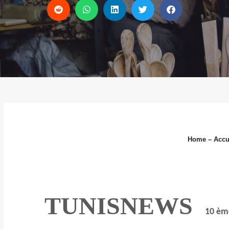
Home
– Accu
TUNISNEWS
10 ème