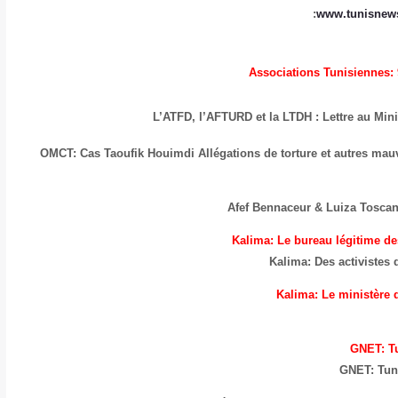
:
www.tunisnews
Associations Tunisiennes: 
L’ATFD, l’AFTURD et la LTDH : Lettre au Mini
OMCT: Cas Taoufik Houimdi Allégations de torture et autres mau
Afef Bennaceur & Luiza Tosca
Kalima: Le bureau légitime de
Kalima: Des activistes 
Kalima: Le ministère d
GNET: Tu
GNET: Tuni