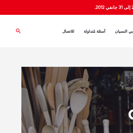
البحث
بي النسيان
أسئلة مُتداولة
للاتصال