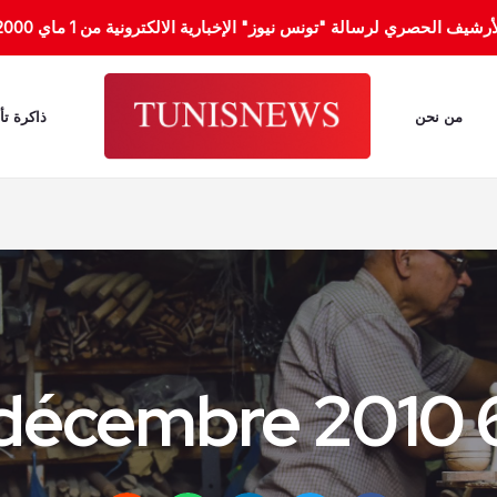
الحصري لرسالة "تونس نيوز" الإخبارية الالكترونية من 1 ماي 2000 إلى 31 جانفي 2012.
من نحن
ذاكرة تأ
6 décem