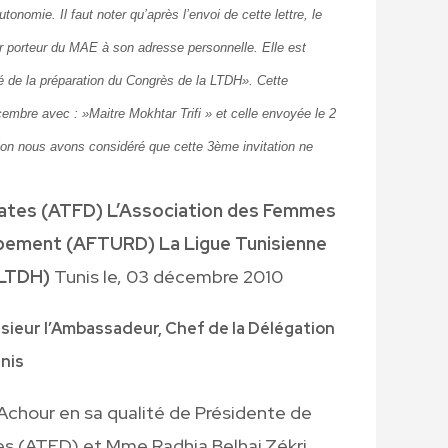
onomie. Il faut noter qu’après l’envoi de cette lettre, le
par porteur du MAE à son adresse personnelle. Elle est
gé de la préparation du Congrès de la LTDH». Cette
cembre avec : »Maitre Mokhtar Trifi » et celle envoyée le 2
ion nous avons considéré que cette 3ème invitation ne
ates (ATFD) L’Association des Femmes
ppement (AFTURD) La Ligue Tunisienne
(LTDH)
Tunis le, 03 décembre 2010
sieur l’Ambassadeur, Chef de la Délégation
unis
Achour en sa qualité de Présidente de
s (ATFD) et Mme Radhia Belhaj Zékri