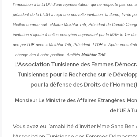
l’imposition à la LTDH d’une représentation qui ne respecte pas son aut
président de la LTDH a reçu une nouvelle invitation, la 3eme, livrée 
libellée comme suit: «Maitre Mokhtar Trifi, Président du Comité Char
invitation s’ajoute à celles envoyées auparavant par le MAE le 1er de
dec par l’UE avec »:Mokhtar Trifi, Président LTDH » .Après consultat
change rien à notre position. Amitiés
Mokhtar Trifi
L’Association Tunisienne des Femmes Démocr
Tunisiennes pour la Recherche sur le Dévelo
pour la défense des Droits de l’Homme
Monsieur Le Ministre des Affaires Etrangères Mon
de l’UE à T
Vous avez eu l’amabilité d’inviter Mme Sana Ben 
l’Association Tunisienne des Femmes Démocrate