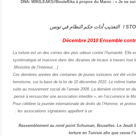
DNA: WIKILEAKS//Bouteflika à propos du Maroc : « Je ne suis 
STO
التعذيب أدات حكم النظام في تونس
La torture est un des crimes des plus odieux contre l’humanité. Elle es
systématique et massive dans des dizaines de locaux à travers tout le 
Ministère de l’Intérieur…).
Ces dernières années des centaines de jeunes tunisiens ont été victim
terrorisme, sur la base de la loi de 10 décembre 2010. Le même traite
suite au mouvement social de l’année 2008. La dernière victime en date
pensé à ressusciter une association interdite », en l’occurrence le
Pour célébrer la journée internationale de droits de l’Homme, et protes
les associations signataires appellent à un :
Rassemblement au rond point Schuman, Bruxelles. Le Jeudi 
torture en Tunisie afin que cesse l’