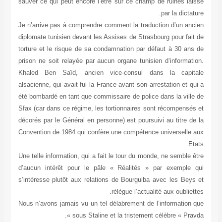
sauver ce qui peut encore l’être sur ce champ de ruines laissé
par la dictature.
Je n’arrive pas à comprendre comment la traduction d’un ancien
diplomate tunisien devant les Assises de Strasbourg pour fait de
torture et le risque de sa condamnation par défaut à 30 ans de
prison ne soit relayée par aucun organe tunisien d’information.
Khaled Ben Saïd, ancien vice-consul dans la capitale
alsacienne, qui avait fui la France avant son arrestation et qui a
été bombardé en tant que commissaire de police dans la ville de
Sfax (car dans ce régime, les tortionnaires sont récompensés et
décorés par le Général en personne) est poursuivi au titre de la
Convention de 1984 qui confère une compétence universelle aux
Etats.
Une telle information, qui a fait le tour du monde, ne semble être
d’aucun intérêt pour le pâle « Réalités » par exemple qui
s’intéresse plutôt aux relations de Bourguiba avec les Beys et
rélègue l’actualité aux oubliettes.
Nous n’avons jamais vu un tel délabrement de l’information que
sous Staline et la tristement célèbre « Pravda ».