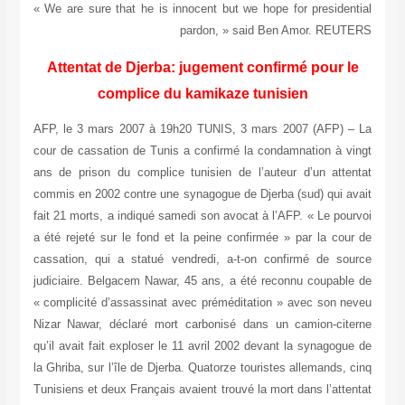
« We are sure that he is innocent but we hope for presidential
pardon, » said Ben Amor. REUTERS
Attentat de Djerba: jugement confirmé pour le
complice du kamikaze tunisien
AFP, le 3 mars 2007 à 19h20 TUNIS, 3 mars 2007 (AFP) – La
cour de cassation de Tunis a confirmé la condamnation à vingt
ans de prison du complice tunisien de l’auteur d’un attentat
commis en 2002 contre une synagogue de Djerba (sud) qui avait
fait 21 morts, a indiqué samedi son avocat à l’AFP. « Le pourvoi
a été rejeté sur le fond et la peine confirmée » par la cour de
cassation, qui a statué vendredi, a-t-on confirmé de source
judiciaire. Belgacem Nawar, 45 ans, a été reconnu coupable de
« complicité d’assassinat avec préméditation » avec son neveu
Nizar Nawar, déclaré mort carbonisé dans un camion-citerne
qu’il avait fait exploser le 11 avril 2002 devant la synagogue de
la Ghriba, sur l’île de Djerba. Quatorze touristes allemands, cinq
Tunisiens et deux Français avaient trouvé la mort dans l’attentat