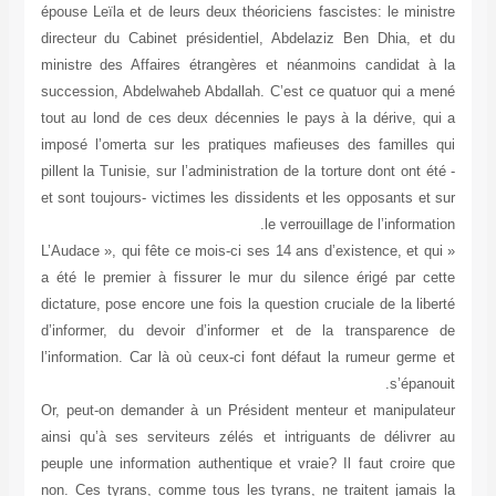
épouse Leïla et de leurs deux théoriciens fascistes: le ministre
directeur du Cabinet présidentiel, Abdelaziz Ben Dhia, et du
ministre des Affaires étrangères et néanmoins candidat à la
succession, Abdelwaheb Abdallah. C’est ce quatuor qui a mené
tout au lond de ces deux décennies le pays à la dérive, qui a
imposé l’omerta sur les pratiques mafieuses des familles qui
pillent la Tunisie, sur l’administration de la torture dont ont été -
et sont toujours- victimes les dissidents et les opposants et sur
le verrouillage de l’information.
« L’Audace », qui fête ce mois-ci ses 14 ans d’existence, et qui
a été le premier à fissurer le mur du silence érigé par cette
dictature, pose encore une fois la question cruciale de la liberté
d’informer, du devoir d’informer et de la transparence de
l’information. Car là où ceux-ci font défaut la rumeur germe et
s’épanouit.
Or, peut-on demander à un Président menteur et manipulateur
ainsi qu’à ses serviteurs zélés et intriguants de délivrer au
peuple une information authentique et vraie? Il faut croire que
non. Ces tyrans, comme tous les tyrans, ne traitent jamais la