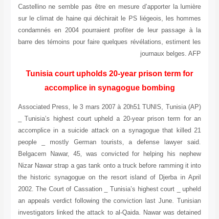
Castellino ne semble pas être en mesure d’apporter la lumière
sur le climat de haine qui déchirait le PS liégeois, les hommes
condamnés en 2004 pourraient profiter de leur passage à la
barre des témoins pour faire quelques révélations, estiment les
journaux belges. AFP
Tunisia court upholds 20-year prison term for
accomplice in synagogue bombing
Associated Press, le 3 mars 2007 à 20h51 TUNIS, Tunisia (AP)
_ Tunisia’s highest court upheld a 20-year prison term for an
accomplice in a suicide attack on a synagogue that killed 21
people _ mostly German tourists, a defense lawyer said.
Belgacem Nawar, 45, was convicted for helping his nephew
Nizar Nawar strap a gas tank onto a truck before ramming it into
the historic synagogue on the resort island of Djerba in April
2002. The Court of Cassation _ Tunisia’s highest court _ upheld
an appeals verdict following the conviction last June. Tunisian
investigators linked the attack to al-Qaida. Nawar was detained