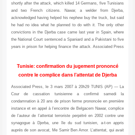
shortly after the attack, which killed 14 Germans, five Tunisians
and two French citizens. Nawar, a welder from Djerba,
acknowledged having helped his nephew buy the truck, but said
he had no idea what he planned to do with it. The only other
convictions in the Djerba case came last year in Spain, where
the National Court sentenced a Spaniard and a Pakistani to five
years in prison for helping finance the attack. Associated Press
Tunisie: confirmation du jugement prononcé
contre le complice dans l’attentat de Djerba
Associated Press, le 3 mars 2007 à 20h29 TUNIS (AP) — La
Cour de cassation tunisienne a confirmé samedi la
condamnation à 20 ans de prison ferme prononcée en première
instance et en appel à l’encontre de Belgacem Nawar, complice
de l’auteur de l’attentat terroriste perpétré en 2002 contre une
synagogue à Djerba, une île du sud tunisien, a-t-on appris
auprès de son avocat, Me Samir Ben Amor. L’attentat, qui avait