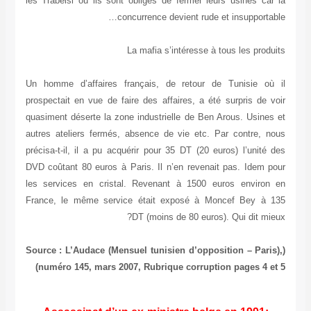
les Trabelsi ou ils sont obligés de fermer leurs usines car la
concurrence devient rude et insupportable…
La mafia s’intéresse à tous les produits
Un homme d’affaires français, de retour de Tunisie où il
prospectait en vue de faire des affaires, a été surpris de voir
quasiment déserte la zone industrielle de Ben Arous. Usines et
autres ateliers fermés, absence de vie etc. Par contre, nous
précisa-t-il, il a pu acquérir pour 35 DT (20 euros) l’unité des
DVD coûtant 80 euros à Paris. Il n’en revenait pas. Idem pour
les services en cristal. Revenant à 1500 euros environ en
France, le même service était exposé à Moncef Bey à 135
DT (moins de 80 euros). Qui dit mieux?
(Source : L’Audace (Mensuel tunisien d’opposition – Paris),
numéro 145, mars 2007, Rubrique corruption pages 4 et 5)