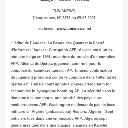
TUNISNEWS
7 ème année,
N° 2478 du 05.03.2007
archives :
www.tunisnews.net
L’ édito de l´Audace: La Bande des Quatreet la liberté
d’informer
L’Audace: Corruption
AFP: Assassinat d’un ex-
ministre belge en 1991: ouverture du procès d’un complice
AFP: Attentat de Djerba: jugement confirmé pour le
complice du kamikaze tunisien
AP: Tunisie: confirmation
du jugement prononcé contre le complice dans l’attentat de
Djerba
AP: Tunisia court upholds 20-year prison term for
accomplice in synagogue bombing
AP: La sécurité dans le
domaine des transports, une priorité des pays euro-
méditerranéens
AFP: Washington ne demande pas de base
militaire en Algérie (ambassadeur)
Reuters: Algérie – Sept
policiers tués dans une embuscade
AFP: Algérie: sept
gendarmes tués dans une attaque islamiste en Kabylie