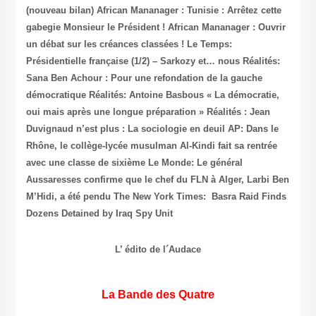
(nouveau bilan)
African Mananager : Tunisie : Arrêtez cette
gabegie Monsieur le Président !
African Mananager : Ouvrir
un débat sur les créances classées !
Le Temps:
Présidentielle française (1/2) – Sarkozy et… nous
Réalités:
Sana Ben Achour : Pour une refondation de la gauche
démocratique
Réalités: Antoine Basbous « La démocratie,
oui mais après une longue préparation »
Réalités : Jean
Duvignaud n’est plus : La sociologie en deuil
AP: Dans le
Rhône, le collège-lycée musulman Al-Kindi fait sa rentrée
avec une classe de sixième
Le Monde: Le général
Aussaresses confirme que le chef du FLN à Alger, Larbi Ben
M’Hidi, a été pendu
The New York Times: Basra Raid Finds
Dozens Detained by Iraq Spy Unit
L’ édito de l´Audace
La Bande des Quatre