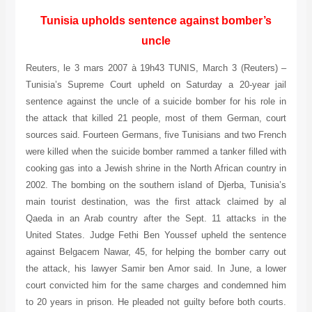
Tunisia upholds sentence against bomber’s
uncle
Reuters, le 3 mars 2007 à 19h43 TUNIS, March 3 (Reuters) –
Tunisia’s Supreme Court upheld on Saturday a 20-year jail
sentence against the uncle of a suicide bomber for his role in
the attack that killed 21 people, most of them German, court
sources said. Fourteen Germans, five Tunisians and two French
were killed when the suicide bomber rammed a tanker filled with
cooking gas into a Jewish shrine in the North African country in
2002. The bombing on the southern island of Djerba, Tunisia’s
main tourist destination, was the first attack claimed by al
Qaeda in an Arab country after the Sept. 11 attacks in the
United States. Judge Fethi Ben Youssef upheld the sentence
against Belgacem Nawar, 45, for helping the bomber carry out
the attack, his lawyer Samir ben Amor said. In June, a lower
court convicted him for the same charges and condemned him
to 20 years in prison. He pleaded not guilty before both courts.