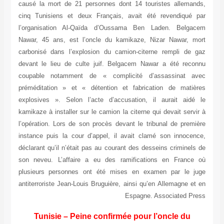
causé la mort de 21 personnes dont 14 touristes allemands,
cinq Tunisiens et deux Français, avait été revendiqué par
l’organisation Al-Qaïda d’Oussama Ben Laden. Belgacem
Nawar, 45 ans, est l’oncle du kamikaze, Nizar Nawar, mort
carbonisé dans l’explosion du camion-citerne rempli de gaz
devant le lieu de culte juif. Belgacem Nawar a été reconnu
coupable notamment de « complicité d’assassinat avec
préméditation » et « détention et fabrication de matières
explosives ». Selon l’acte d’accusation, il aurait aidé le
kamikaze à installer sur le camion la citerne qui devait servir à
l’opération. Lors de son procès devant le tribunal de première
instance puis la cour d’appel, il avait clamé son innocence,
déclarant qu’il n’était pas au courant des desseins criminels de
son neveu. L’affaire a eu des ramifications en France où
plusieurs personnes ont été mises en examen par le juge
antiterroriste Jean-Louis Bruguière, ainsi qu’en Allemagne et en
Espagne. Associated Press
Tunisie – Peine confirmée pour l’oncle du