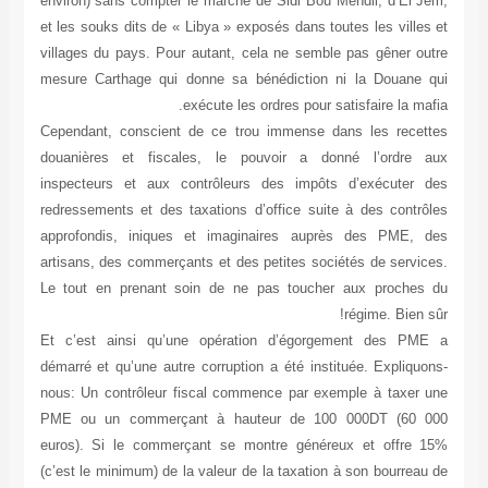
environ) sans compter le marché de Sidi Bou Mendil, d’El Jem,
et les souks dits de « Libya » exposés dans toutes les villes et
villages du pays. Pour autant, cela ne semble pas gêner outre
mesure Carthage qui donne sa bénédiction ni la Douane qui
exécute les ordres pour satisfaire la mafia.
Cependant, conscient de ce trou immense dans les recettes
douanières et fiscales, le pouvoir a donné l’ordre aux
inspecteurs et aux contrôleurs des impôts d’exécuter des
redressements et des taxations d’office suite à des contrôles
approfondis, iniques et imaginaires auprès des PME, des
artisans, des commerçants et des petites sociétés de services.
Le tout en prenant soin de ne pas toucher aux proches du
régime. Bien sûr!
Et c’est ainsi qu’une opération d’égorgement des PME a
démarré et qu’une autre corruption a été instituée. Expliquons-
nous: Un contrôleur fiscal commence par exemple à taxer une
PME ou un commerçant à hauteur de 100 000DT (60 000
euros). Si le commerçant se montre généreux et offre 15%
(c’est le minimum) de la valeur de la taxation à son bourreau de