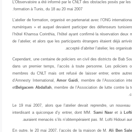
L’Observatoire a été informé par le CNLT des obstacles posés par les au
formation à Tunis, du 18 au 20 mai 2007.
L’atelier de formation, organisé en partenariat avec l’ONG internationale
numériques » et auquel devaient participer des défenseurs tunisiens
l’hôtel Khamsa Corinthia, l’hôtel ayant confirmé la réservation deux 
de l’atelier, et alors que les participants étrangers étaient déjà arrivé
accepté d’abriter l’atelier, les organis
Cependant, une centaine de policiers en civil des districts de Bab So
dans un premier temps, l’accès à toute personne. Les policiers ont
membres du CNLT mais ont refusé de laisser entrer, entre aut
d’Amnesty International,
Amor
Gaidi
, membre de l’A
ssociation int
et
Belgacem Abdallah
, membre de l’
Association de lutte contre la t
c
Le 19 mai 2007, alors que l’atelier devait reprendre, un nouveau
interdisant a quiconque d’y entrer, dont MM.
Sami Nasr
et à
Loft
auraient menacés s’ils n’obtempéraient pas. M. Lofti Hidouri aura
En outre, le 20 mai 2007, l’accès de la maison de M.
Ali Ben Sal