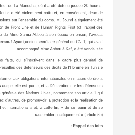
strict de La Manouba, où il a été détenu jusque 20 heures.
 Jouhri a été violemment battu et, en conséquent, deux de
tusions sur l’ensemble du corps. M. Jouhri a également été
on de Front Line et de Human Rights First (cf. rappel des
aire de Mme Samia Abbou à son époux en prison, l’avocat
rraouf Ayadi
,
ancien secrétaire général du CNLT,
qui avait
accompagné Mme Abbou à Kef, a été vandalisée.
s faits, qui s’inscrivent dans le cadre plus général de
présailles des défenseurs des droits de l’Homme en Tunisie.
former aux obligations internationales en matière de droits
es auquel elle est partie, et la Déclaration sur les défenseurs
 générale des Nations Unies, notamment son article 1 qui
c d’autres, de promouvoir la protection et la réalisation de
et international » et, à cette fin, « de se réunir et de se
rassembler pacifiquement » (article 5b).
Rappel des faits :