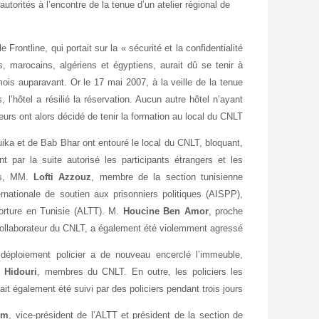
torités à l’encontre de la tenue d’un atelier régional de
 Frontline, qui portait sur la « sécurité et la confidentialité
, marocains, algériens et égyptiens, aurait dû se tenir à
mois auparavant. Or le 17 mai 2007, à la veille de la tenue
s, l’hôtel a résilié la réservation. Aucun autre hôtel n’ayant
ateurs ont alors décidé de tenir la formation au local du CNLT.
uika et de Bab Bhar ont entouré le local du CNLT, bloquant,
 par la suite autorisé les participants étrangers et les
res, MM.
Lofti Azzouz
, membre de la section tunisienne
ernationale de soutien aux prisonniers politiques (
AISPP),
orture en Tunisie (
ALTT). M.
Houcine Ben Amor
, proche
ollaborateur du CNLT, a également été violemment agressé.
 déploiement policier a de nouveau encerclé l’immeuble,
i Hidouri
, membres du CNLT. En outre, les policiers les
it également été suivi par des policiers pendant trois jours.
em
, vice-
président de l’ALTT et président de la section de