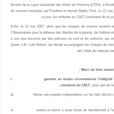
Bizerte de la Ligue tunisienne des droits de l’Homme (LTDH),
à Bizer
de mission mandatés par Frontline et Human Rights First. Le 21 mai,
ce jour, les militants du CNLT continuent de ne pou
Enfin, le 22 mai 2007, alors que les chargés de mission avaien
l’
Observatoire pour la défense des libertés de la presse, de l’édition et
à son tour encerclé par des policiers en civil et en uniforme, qui o
Quant à M. Lotfi Hidouri, qui devait accompagner les chargés de mis
fait l’objet de mauvais t
Merci de bien vouloir
i.
garantir en toutes circonstances l’intégri
;
membres du CNLT
, ainsi que de 
ii.
Mener une enquête indépendante sur les faits décrits c
iii.
mettre un terme à toute forme de harcèlement à l’