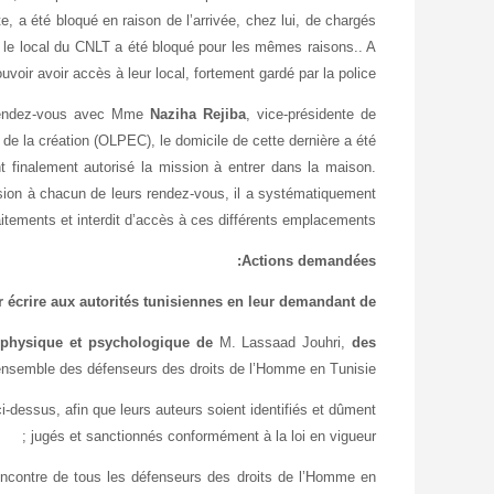
te, a été bloqué en raison de l’arrivée, chez lui, de chargés
 le local du CNLT a été bloqué pour les mêmes raisons.. A
voir avoir accès à leur local, fortement gardé par la police.
t rendez-vous avec Mme
Naziha Rejiba
, vice-présidente de
 de la création (
OLPEC), le domicile de cette dernière a été
nt finalement autorisé la mission à entrer dans la maison.
sion à chacun de leurs rendez-vous, il a systématiquement
raitements et interdit d’accès à ces différents emplacements.
Actions demandées:
 écrire aux autorités tunisiennes en leur demandant de :
té physique et psychologique de
M. Lassaad Jouhri,
des
l’ensemble des défenseurs des droits de l’Homme en Tunisie
i-dessus, afin que leurs auteurs soient identifiés et dûment
jugés et sanctionnés conformément à la loi en vigueur ;
encontre de tous les défenseurs des droits de l’Homme en