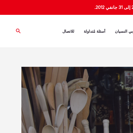
البحث
بي النسيان
أسئلة مُتداولة
للاتصال