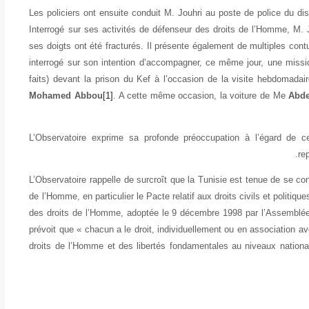
Les policiers ont ensuite conduit M. Jouhri au poste de police du di
Interrogé sur ses activités de défenseur des droits de l’Homme, M.
ses doigts ont été fracturés. Il présente également de multiples con
interrogé sur son intention d’accompagner, ce même jour, une missi
faits) devant la prison du Kef à l’occasion de la visite hebdomad
Mohamed Abbou
[1]
. A cette même occasion, la voiture de Me
Abde
L’Observatoire exprime sa profonde préoccupation
à l’égard de ce
re
L’Observatoire rappelle de surcroît que la Tunisie est tenue de se con
de l’Homme, en particulier le Pacte relatif aux droits civils et politiqu
des droits de l’Homme, adoptée le 9 décembre 1998 par l’Assemblée
prévoit que « chacun a le droit, individuellement ou en association ave
droits de l’Homme et des libertés fondamentales au niveaux national 