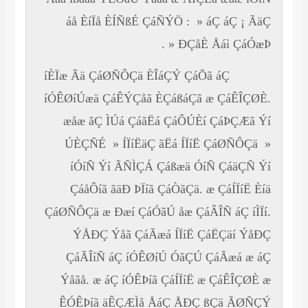
áå ÈíÏå ÈÍÑßÉ ÇáÑÝÖ : » áÇ áÇ ¡ ÃäÇ
ÐÇåÈ Åáì ÇáÓæÞ « .
íÈÏæ Ãä ÇáØÑÔÇä ÈÎáÇÝ ÇáÕã áÇ
íÓÊØíÚæä ÇáÊÝÇåã ÈÇáßáÇã æ ÇáÊÎÇØÈ.
æåæ ãÇ ÌÚá ÇáãËá ÇáÔÚÈí ÇáÞÇÆã Ýí
ÚÈÇÑÉ » ÍÏíËäÇ ãËá ÍÏíË ÇáØÑÔÇä »
íÓíÑ Ýí ÃÑÌÇÁ Çáßæä ÓíÑ ÇáäÇÑ Ýí
ÇáåÔíã ãäÐ ÞÏíã ÇáÒãÇä. æ ÇáÍÏíË Èíä
ÇáØÑÔÇä æ Ðæí ÇáÓãÚ åæ ÇáÂÎÑ áÇ íÌÏí.
ÝÅÐÇ Ýåã ÇáÃæá ÍÏíË ÇáËÇäí ÝåÐÇ
ÇáÃÎíÑ áÇ íÓÊØíÚ ÓãÇÚ ÇáÃæá æ áÇ
Ýåãå. æ áÇ íÓÊÞíã ÇáÍÏíË æ ÇáÊÎÇØÈ æ
ÊÓÊÞíã äÊÇÆÌå ÅáÇ ÅÐÇ ßÇä ÃØÑÇÝ