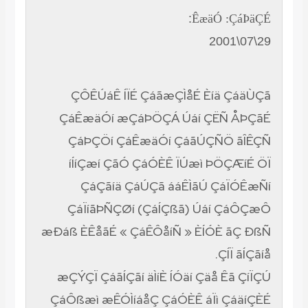
:
ÊæäÓ :ÇáÞäÇÉ
29\07\2001
ÇÔÊÚáÊ ÍÏÉ ÇáãæÇÌåÉ Èíä ÇáäÙÇã
ÇáÊæäÓí æÇáÞÖÇÁ Úáí ÇËÑ ÅÞÇãÉ
ÇáÞÇÖí ÇáÊæäÓí ÇáãÚÇÑÖ ãÎÊÇÑ
íÍíÇæí ÇãÓ ÇáÓÈÊ ÏÚæì ÞÖÇÆíÉ ÖÏ
ÇáÇãíä ÇáÚÇã ááÊÌãÚ ÇáÏÓÊæÑí
ÇáÏíãÞÑÇØí (ÇáÍÇßã) Úáí ÇáÔÇæÔ
æÐáß ÈÊåãÉ « ÇáÊÔåíÑ » ÈÍÓÈ ãÇ ÐßÑ
ÇÍÏ ãÍÇãíå.
æÇÝÇÏ ÇáãÍÇãí äÌíÈ ÍÓäí Çäå Êã ÇíÏÇÚ
ÇáÔßæì æÊÓÌíáåÇ ÇáÓÈÊ áÏì ÇáäíÇÈÉ