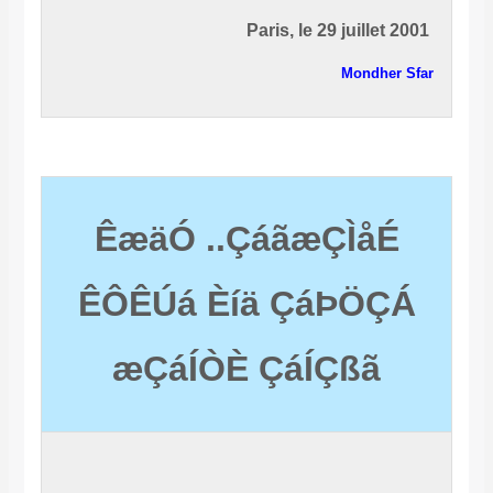
Paris, le 29 juillet 2001
Mondher Sfar
ÊæäÓ ..ÇáãæÇÌåÉ
ÊÔÊÚá Èíä ÇáÞÖÇÁ
æÇáÍÒÈ ÇáÍÇßã