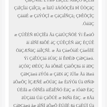
ÇáÎÇÑÌíÉ ÊÝæÞ ËáÇËÉ ÃÎãÇÓ äÇÊÌå
ÇáÏÇÎáí ÇáÎÇã¡ æ ÌãíÚ ãÄÓÓÇÊå ÞÏ ÛÒÇåÇ
ÇáäåÈ æ ÇáÝÓÇÏ æ ÇáÇäÎÑÇã¡ ÇÞÊÕÇÏÇ
ÓáíãÇ.
æ ÇÚÊÈÑ ßÚÇÏÊå Ãä ÇáãÚÇÑÖÉ Ýí ÊæäÓ
åí ãÌÑÏ ßãÔÉ áÇ ÇÚÊÇÈÑ áåÇ ÈÇÚÊ
ÖãÇÆÑåÇ ááÎÇÑÌ. æ Ãä ÇáæÓíáÉ ÇáæÍíÏÉ
Ýí ÇáÊÚÇãá ãÚåÇ åí ÊØÈíÞ ÇáÞÇäæä.
äÇÓíÇ ØÈÚÇ Ãä ãÔßáÉ ÇáãÔÇßá åí åÐÇ
ÇáÞÇäæä äÝÓå æ ÇáÐí áÇ íÚÏæ Ãä íßæä
äÕæÕÇ ÌÇÆÑÉ æÖÚåÇ åæ ÈäÝÓå Úä ØÑíÞ
ÚÈíÏå æ ÓÍÑÊå áíÊãÊÑÓ ÈåÇ æ íÓáØ ÈåÇ
ãÙÇáãå Úáì ÇáÔÚÈ æ ÞåÑå ÈåÇ. æ ßÃä
ÇáÞÇäæä åæ ãÌÑÏ äÕæÕ ÈÚíÏÉ ßá ÇáÈÚÏ Úä