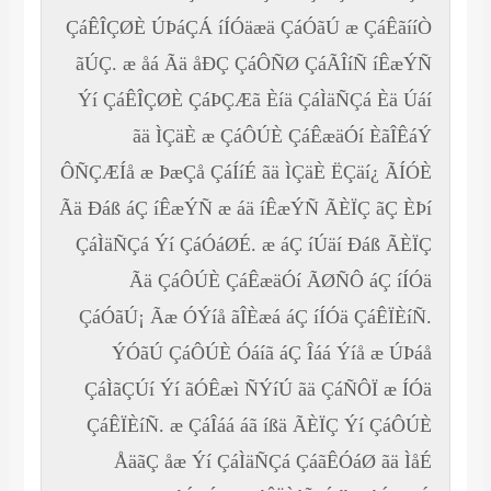
ÇáÊÎÇØÈ ÚÞáÇÁ íÍÓäæä ÇáÓãÚ æ ÇáÊãííÒ
ãÚÇ. æ åá Ãä åÐÇ ÇáÔÑØ ÇáÃÎíÑ íÊæÝÑ
Ýí ÇáÊÎÇØÈ ÇáÞÇÆã Èíä ÇáÌäÑÇá Èä Úáí
ãä ÌÇäÈ æ ÇáÔÚÈ ÇáÊæäÓí ÈãÎÊáÝ
ÔÑÇÆÍå æ ÞæÇå ÇáÍíÉ ãä ÌÇäÈ ËÇäí¿ ÃÍÓÈ
Ãä Ðáß áÇ íÊæÝÑ æ áä íÊæÝÑ ÃÈÏÇ ãÇ ÈÞí
ÇáÌäÑÇá Ýí ÇáÓáØÉ. æ áÇ íÚäí Ðáß ÃÈÏÇ
Ãä ÇáÔÚÈ ÇáÊæäÓí ÃØÑÔ áÇ íÍÓä
ÇáÓãÚ¡ Ãæ ÓÝíå ãÎÈæá áÇ íÍÓä ÇáÊÏÈíÑ.
ÝÓãÚ ÇáÔÚÈ Óáíã áÇ Îáá Ýíå æ ÚÞáå
ÇáÌãÇÚí Ýí ãÓÊæì ÑÝíÚ ãä ÇáÑÔÏ æ ÍÓä
ÇáÊÏÈíÑ. æ ÇáÎáá áã íßä ÃÈÏÇ Ýí ÇáÔÚÈ
ÅäãÇ åæ Ýí ÇáÌäÑÇá ÇáãÊÓáØ ãä ÌåÉ