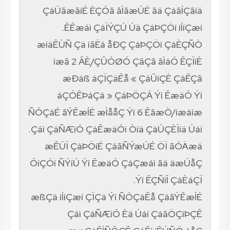
ÇáÚãæãíÉ ÈÇÓã ãÌãæÚÉ ãä ÇáãÍÇãíä
ÊÊæáì ÇáÏÝÇÚ Úä ÇáÞÇÖí íÍíÇæí.
æíäÊÙÑ Çä íãËá åÐÇ ÇáÞÇÖí ÇáÈÇÑÒ
íæã 2 ÂÈ/ÇÛÓØÓ ÇãÇã ãÌáÓ ÊÇÏíÈ
æÐáß áÇÏÇäÊå « ÇáÛíÇÈ ÇáÊÇã
áÇÓÊÞáÇá » ÇáÞÖÇÁ Ýí ÊæäÓ Ýí
ÑÓÇáÉ ãÝÊæÍÉ æÌååÇ Ýí 6 ÊãæÒ/íæáíæ
Çáì ÇáÑÆíÓ ÇáÊæäÓí Òíä ÇáÚÇÈÏíä Úáí.
æÊÚÏ ÇáÞÖíÉ ÇáãÑÝæÚÉ ÖÏ ãÓÄæá
ÓíÇÓí ÑÝíÚ Ýí ÊæäÓ ÇáÇæáì ãä äæÚåÇ
Ýí ÊÇÑíÎ ÇáÈáÇÏ.
æßÇä íÍíÇæí ÇÏÇä Ýí ÑÓÇáÊå ÇáãÝÊæÍÉ
Çáì ÇáÑÆíÓ Èä Úáí ÇáãÖÇíÞÇÊ