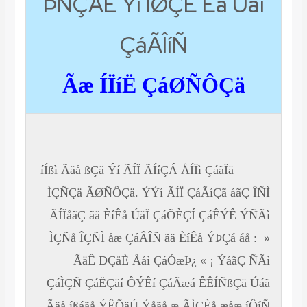
ÞÑÇÁÉ Ýí ÎØÇÈ Èä Úáí
ÇáÃÎíÑ
Ãæ ÍÏíË ÇáØÑÔÇä
íÍßì Ãäå ßÇä Ýí ÃÍÏ ÃÍíÇÁ ÅÍÏì ÇáãÏä
ÌÇÑÇä ÃØÑÔÇä. ÝÝí ÃÍÏ ÇáÃíÇã áãÇ ÎÑÌ
ÃÍÏåãÇ ãä ÈíÊå ÚäÏ ÇáÕÈÇÍ ÇáÊÝÊ ÝÑÃì
ÌÇÑå ÎÇÑÌ åæ ÇáÂÎÑ ãä ÈíÊå ÝÞÇá áå : »
ÃäÊ ÐÇåÈ Åáì ÇáÓæÞ¿ « ¡ ÝáãÇ ÑÃì
ÇáÌÇÑ ÇáËÇäí ÔÝÊí ÇáÃæá ÊÊÍÑßÇä Úáã
Ãäå íßáãå ÝÊÕäÚ Ýåãå æ ÃÌÇÈå æåæ íÔíÑ