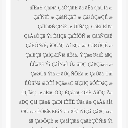
ãÎÊáÝ ÇáÞíã ÇáÓÇãíÉ ãä ãËá ÇáÚÏá æ
ÇáÍÑíÉ æ ÇáßÑÇãÉ æ ÇáãÓÇæÇÉ æ
ÇáÏíãÞÑÇØíÉ æ ÛíÑåÇ¡ ÇáÊí ÊÍßã
ÇáÅäÓÇä Ýí ÈáÏÇä ÇáÊÍÖÑ æ ÇáßÑÇãÉ
ÇáÈÔÑíÉ¡ íÖÚåÇ Ãí ßÇä ãä ÇáØÛÇÉ æ
ÇáÍßÇã ÇáÌÇÆÑíä ãËáå. ÝÇáæØäíÉ åäÇ
ÊÊãËá Ýí ÇáÎÑæÌ Úä åÐÇ ÇáÞÇäæä æ
ÇáØÚä Ýíå æ ãÚÇÑÖÊå æ ÇáÚãá Úáì
ÊÛííÑå áíÕÈÍ ÞÇäæäÇ ãÍÇíÏÇ ãÓÊÞáÇ æ
ÚÇÏáÇ. æ ãÊäÇÓíÇ ÈÇáãäÇÓÈÉ ÃíÖÇ Ãä
åÐÇ ÇáÞÇäæä ÇáÐí íÊÍÏË Úäå åæ ÇáÂä ãÍá
ØÚä æ ÊÔßíß ßÈíÑ ãä ÞÈá ÑÌÇá ÇáÞÇäæä
ãä ÇáÞÖÇÉ æ ÇáãÍÇãíä ÇáãÈÇÔÑíä Ýí