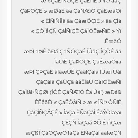
æ »ÇáÊÍÑÔÇÊ ÇáÊí íÊÚÑÖ áåÇ
ÇáÞÖÇÉ » æØáÈ ãä ÇáÑÆíÓ ÇáÊæäÓí
« ÊÍÑíÑåã ãä ÇáæÕÇíÉ » ãä ÇÌá
« ÇÒÏåÇÑ ÇáÍÑíÇÊ ÇáÏÓÊæÑíÉ » Ýí
ÊæäÓ.
æÞÏ áÞíÊ åÐå ÇáÑÓÇáÉ ÏÚãÇ ÎÇÕÉ ãä
ÌãÚíÉ ÇáÞÖÇÉ ÇáÊæäÓííä.
æÞÏ ÇÞÇãÊ ãÌãæÚÉ ÇáãÍÇãíä ÏÚæì Úáì
ÇáÇãíä ÇáÚÇã ááÊÌãÚ ÇáÏÓÊæÑí
ÇáÏíãÞÑÇØí (ÍÒÈ ÇáÑÆíÓ Èä Úáí) æÐáß
ÈÊåãÊí « ÇáÊÔåíÑ » æ « ÎÑÞ ÓÑíÉ
ÇáÇÌÑÇÁÇÊ » ÎáÇá ÈÑäÇãÌ ÊáÝÒíæäí
ÇËÇÑ ÎáÇáå ÞÖíÉ íÍíÇæí.
æÇßÏ ÇáÔÇæÔ ÎáÇá ÈÑäÇãÌ ááÍæÇÑ