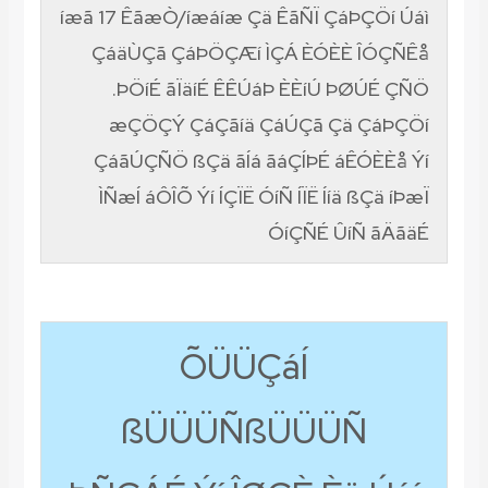
íæã 17 ÊãæÒ/íæáíæ Çä ÊãÑÏ ÇáÞÇÖí Úáì
ÇáäÙÇã ÇáÞÖÇÆí ÌÇÁ ÈÓÈÈ ÎÓÇÑÊå
ÞÖíÉ ãÏäíÉ ÊÊÚáÞ ÈÈíÚ ÞØÚÉ ÇÑÖ.
æÇÖÇÝ ÇáÇãíä ÇáÚÇã Çä ÇáÞÇÖí
ÇáãÚÇÑÖ ßÇä ãÍá ãáÇÍÞÉ áÊÓÈÈå Ýí
ÌÑæÍ áÔÎÕ Ýí ÍÇÏË ÓíÑ ÍÏË Ííä ßÇä íÞæÏ
ÓíÇÑÉ ÛíÑ ãÄãäÉ
ÕÜÜÇáÍ
ßÜÜÜÑßÜÜÜÑ