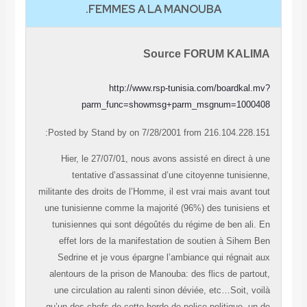
FEMMES A LA MANOUBA.
Source FORUM KALIMA
http://www.rsp-tunisia.com/boardkal.mv?
parm_func=showmsg+parm_msgnum=1000408
Posted by Stand by on 7/28/2001 from 216.104.228.151:
Hier, le 27/07/01, nous avons assisté en direct à une
tentative d’assassinat d’une citoyenne tunisienne,
militante des droits de l’Homme, il est vrai mais avant tout
une tunisienne comme la majorité (96%) des tunisiens et
tunisiennes qui sont dégoûtés du régime de ben ali. En
effet lors de la manifestation de soutien à Sihem Ben
Sedrine et je vous épargne l’ambiance qui régnait aux
alentours de la prison de Manouba: des flics de partout,
une circulation au ralenti sinon déviée, etc…Soit, voilà
qu’un des chefs de cette horde de police politique, un de