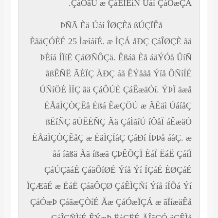
ÇáÓãÚ æ ÇáÊÏÈíÑ Úáì ÇáÓæÇÁ.
ÞÑÃ Èä Úáí ÎØÇÈå ßÚÇÏÊå
ÈãäÇÓÈÉ 25 ÌæíáíÉ. æ ÌÇÁ åÐÇ ÇáÎØÇÈ ãä
ÞÈíá ÍÏíË ÇáØÑÔÇä. Êßáã Èå áäÝÓå ÛíÑ
ãßÊÑË ÃÈÏÇ ÅÐÇ áã ÊÝåãå Ýíå ÔÑíÍÉ
ÚÑíÖÉ ÌÏÇ ãä ÇáÔÚÈ ÇáÊæäÓí. ÝÞÏ äæå
ÈÅäÌÇÒÇÊå Èßá ÊæÇÖÚ æ ÃËäì ÚáíåÇ
ßËíÑÇ ãÚÊÈÑÇ Ãä ÇáÌãíÚ íÔåÏ áÊæäÓ
ÈÅäÌÇÒÇÊåÇ æ ÈäÌÇÍåÇ ÇáÐí ÍÞÞå áåÇ. æ
åá íãßä Ãä íßæä ÇÞÊÕÇÏ ÈáÏ ËáË ÇáíÏ
ÇáÚÇãáÉ ÇáäÔíØÉ Ýíå Ýí ÍÇáÉ ÈØÇáÉ
ÏÇÆãÉ æ ËáË ÇáäÔÇØ ÇáÊÌÇÑí Ýíå íÍÕá Ýí
ÇáÓæÞ ÇáãæÇÒíÉ Ãæ ÇáÓæÏÇÁ æ ãÏíæäÊå