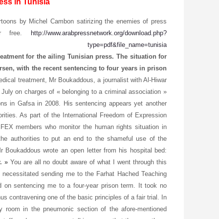
ess in Tunisia
rtoons by Michel Cambon satirizing the enemies of press
or free.
http://www.arabpressnetwork.org/download.php?
type=pdf&file_name=tunisia
eatment for the ailing Tunisian press.
The situation for
sen, with the recent sentencing to four years in prison
medical treatment, Mr Boukaddous, a journalist with Al-Hiwar
6 July on charges of « belonging to a criminal association »
ons in Gafsa in 2008. His sentencing appears yet another
orities. As part of the International Freedom of Expression
IFEX members who monitor the human rights situation in
he authorities to put an end to the shameful use of the
, Mr Boukaddous wrote an open letter from his hospital bed:
. »
You are all no doubt aware of what I went through this
at necessitated sending me to the Farhat Hached Teaching
d on sentencing me to a four-year prison term. It took no
us contravening one of the basic principles of a fair trial. In
my room in the pneumonic section of the afore-mentioned