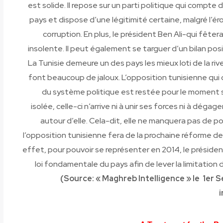
est solide. Il repose sur un parti politique qui compte 
pays et dispose d’une légitimité certaine, malgré l’é
corruption. En plus, le président Ben Ali-qui fête
insolente. Il peut également se targuer d’un bilan posit
La Tunisie demeure un des pays les mieux loti de la ri
font beaucoup de jaloux. L’opposition tunisienne qui 
du système politique est restée pour le moment san
isolée, celle-ci n’arrive ni à unir ses forces ni à déga
autour d’elle. Cela-dit, elle ne manquera pas de p
l’opposition tunisienne fera de la prochaine réforme de
effet, pour pouvoir se représenter en 2014, le présiden
loi fondamentale du pays afin de lever la limitation 
(Source: « Maghreb Intelligence » le 1er 