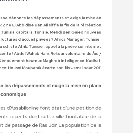
rdane dénonce les dépassements et exige la mise en
Zine El Abbidine Ben Ali siffle la fin de la récréation
 Tunisia
Kapitalis: Tunisie. Mehdi Ben Gaied nouveau
ructures d’accueil privées ?
Africa Manager: Tunisie :
u schiste
Afrik: Tunisie : appel à la prière sur internet
cente !
Abdel Wahab Hani: Retour volontaire du Âïd /
un Dénouement heureux
Maghreb Intelligence: Kadhafi
ce: Housni Moubarak écarte son fils Jamal pour 2011
e les dépassements et exige la mise en place
économique
es d’Assabilonline font état d’une pétition de
ts récents dont cette ville frontalière de la
nt de passage de Ras Jdir. La population de la