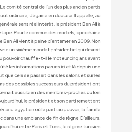
Le comité central de l’un des plus ancien partis
ut ordinaire, dégaine en douceur. Il appelle, au
érale sans réel intérêt, le président Ben Ali à
ne étape. Pour le commun des mortels, «prochaine
e Ben Ali vient à peine d’entamer en 2009. Non
D vise un sixième mandat présidentiel qui devrait
 pouvoir chauffe-t-il le moteur cinq ans avant
é les informations parues ici et là depuis une
t que cela se passait dans les salons et sur les
oms des possibles successeurs du président ont
oncernait aussi bien des membres-proches ou loin
Aujourd’hui, le président et son parti remettent
énario égyptien où le parti au pouvoir, la famille
ic dans une ambiance de fin de règne. D’ailleurs,
jourd’hui entre Paris et Tunis, le régime tunisien