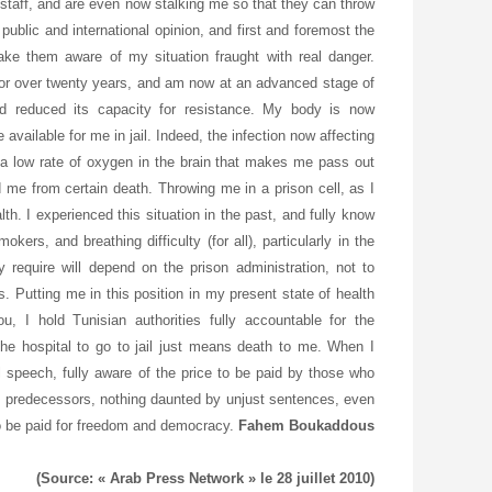
taff, and are even now stalking me so that they can throw
public and international opinion, and first and foremost the
ake them aware of my situation fraught with real danger.
 for over twenty years, and am now at an advanced stage of
d reduced its capacity for resistance. My body is now
available for me in jail. Indeed, the infection now affecting
 a low rate of oxygen in the brain that makes me pass out
d me from certain death. Throwing me in a prison cell, as I
h. I experienced this situation in the past, and fully know
ers, and breathing difficulty (for all), particularly in the
require will depend on the prison administration, not to
 Putting me in this position in my present state of health
 I hold Tunisian authorities fully accountable for the
g the hospital to go to jail just means death to me. When I
ul speech, fully aware of the price to be paid by those who
my predecessors, nothing daunted by unjust sentences, even
 to be paid for freedom and democracy.
Fahem Boukaddous
(Source: « Arab Press Network » le 28 juillet 2010)