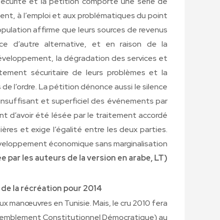
curité et la pétition comporte une série de
ent, à l’emploi et aux problématiques du point
population affirme que leurs sources de revenus
e d’autre alternative, et en raison de la
développement, la dégradation des services et
itement sécuritaire de leurs problèmes et la
 de l’ordre. La pétition dénonce aussi le silence
 insuffisant et superficiel des événements par
nt d’avoir été lésée par le traitement accordé
ères et exige l’égalité entre les deux parties.
 développement économique sans marginalisation
ée par les auteurs de la version en arabe, LT)
in de la récréation pour 2014
ux manœuvres en Tunisie. Mais, le cru 2010 fera
Rassemblement Constitutionnel Démocratique) au