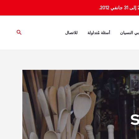
البحث
بي النسيان
أسئلة مُتداولة
للاتصال