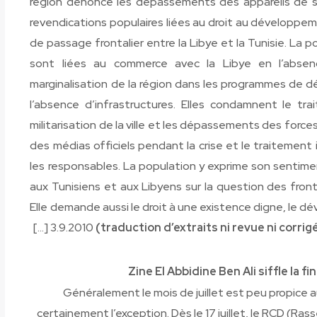
région dénonce les dépassements des appareils de sé
revendications populaires liées au droit au développem
de passage frontalier entre la Libye et la Tunisie. La 
sont liées au commerce avec la Libye en l’absenc
marginalisation de la région dans les programmes de 
l’absence d’infrastructures. Elles condamnent le tra
militarisation de la ville et les dépassements des forces
des médias officiels pendant la crise et le traitement
les responsables. La population y exprime son sentime
aux Tunisiens et aux Libyens sur la question des fronti
Elle demande aussi le droit à une existence digne, le
[…] 3.9.2010
(traduction d’extraits ni revue ni corrig
Zine El Abbidine Ben Ali siffle la f
Généralement le mois de juillet est peu propice a
certainement l’exception. Dès le 17 juillet, le RCD (