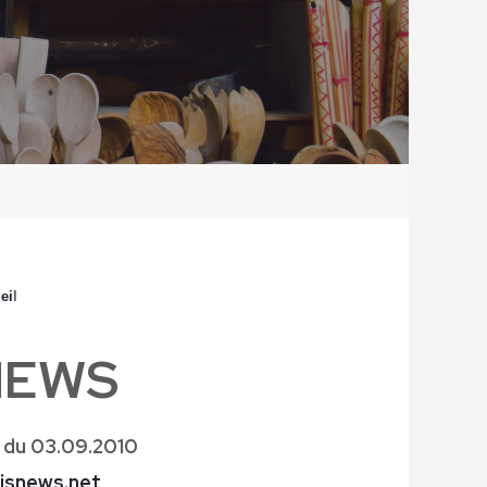
ei
l
NEWS
 du 03.09.2010
isnews.net
archives :