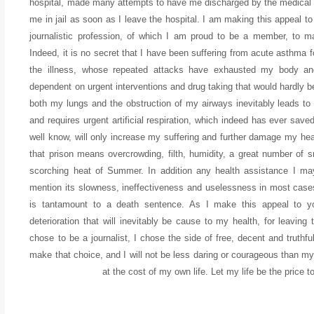
hospital, made many attempts to have me discharged by the medical s
me in jail as soon as I leave the hospital. I am making this appeal to 
journalistic profession, of which I am proud to be a member, to m
Indeed, it is no secret that I have been suffering from acute asthma
the illness, whose repeated attacks have exhausted my body an
dependent on urgent interventions and drug taking that would hardly be 
both my lungs and the obstruction of my airways inevitably leads to
and requires urgent artificial respiration, which indeed has ever save
well know, will only increase my suffering and further damage my healt
that prison means overcrowding, filth, humidity, a great number of smok
scorching heat of Summer. In addition any health assistance I may 
mention its slowness, ineffectiveness and uselessness in most cases.
is tantamount to a death sentence. As I make this appeal to you,
deterioration that will inevitably be cause to my health, for leavin
chose to be a journalist, I chose the side of free, decent and truthf
make that choice, and I will not be less daring or courageous than 
at the cost of my own life. Let my life be the price