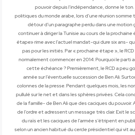
pouvoir depuis l’indépendance, donne le ton. 
politiques du monde arabe, lors d’une réunion somme to
détour d’un paragraphe perdu dans une motion gén
continuer à diriger la Tunisie au cours de la prochai
étape» rime avec l’actuel mandat-qui dure six ans- qu
pas pour les initiés. Par « prochaine étape », le RC
normalement commencer en 2014. Pourquoi le parti au
cette échéance ? Premièrement, le RCD a peu goût
année sur l’éventuelle succession de Ben Ali. Surtou
colonnes de la presse. Pendant quelques mois, les n
pullulé sur le net et dans les sphères privées. Cela c
de la famille- de Ben Ali que des caciques du pouvoir. 
de l’ordre et adressent un message très clair. Exit le sc
du raïs et les caciques de l’armée s’étripent en publ
selon un ancien habitué du cercle présidentiel qui vit au