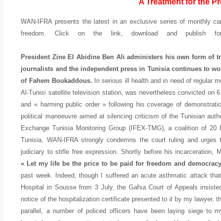
A Treatment for the Pr
WAN-IFRA presents the latest in an exclusive series of monthly ca
freedom. Click on the link, download and publish f
President Zine El Abidine Ben Ali administers his own form of tr
journalists and the independent press in Tunisia continues to wor
of Fahem Boukaddous.
In serious ill health and in need of regular 
Al-Tunisi satellite television station, was nevertheless convicted on 
and « harming public order » following his coverage of demonstrati
political manoeuvre aimed at silencing criticism of the Tunisian auth
Exchange Tunisia Monitoring Group (IFEX-TMG), a coalition of 20 
Tunisia, WAN-IFRA strongly condemns the court ruling and urges t
judiciary to stifle free expression. Shortly before his incarceration
« Let my life be the price to be paid for freedom and democracy
past week. Indeed, though I suffered an acute asthmatic attack th
Hospital in Sousse from 3 July, the Gafsa Court of Appeals insiste
notice of the hospitalization certificate presented to it by my lawyer, th
parallel, a number of policed officers have been laying siege to 