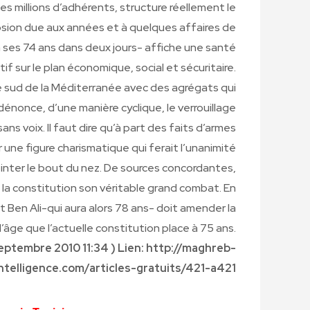
des millions d’adhérents, structure réellement le
rosion due aux années et à quelques affaires de
ra ses 74 ans dans deux jours- affiche une santé
if sur le plan économique, social et sécuritaire.
ve sud de la Méditerranée avec des agrégats qui
dénonce, d’une manière cyclique, le verrouillage
s voix. Il faut dire qu’à part des faits d’armes
ger une figure charismatique qui ferait l’unanimité
ointer le bout du nez. De sources concordantes,
 la constitution son véritable grand combat. En
t Ben Ali-qui aura alors 78 ans- doit amender la
d’âge que l’actuelle constitution place à 75 ans.
Septembre 2010 11:34 ) Lien: http://maghreb-
intelligence.com/articles-gratuits/421-a421