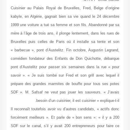
Cuisinier au Palais Royal de Bruxelles, Fred, Belge d’origine
kabyle, en Algérie, gagnait bien sa vie quand le 24 décembre
1999 une voiture a tué sa femme et son fils. Abandonné par sa
mère à l’âge de trois ans, il plonge lentement, dans les rues de
Bruxelles puis celles de Paris où il installe sa tente et son
« barbecue », pont d’Austelitz. Fin octobre, Augustin Legrand,
comédien fondateur des Enfants de Don Quichotte, débarque
pont d’Austelitz pour passer six semaines dans la rue « pour
savoir ». « Je suis tombé sur Fred et son grill avec lequel il
prépare des grandes marmites de bouffe pour tous ses potes
SDF ». M. Safsaf ne veut pas jouer les sauveurs. « J’avais
besoin d’un cuisinier, il est cuisinier » explique-t-il.
Il reconnaît toutefois avoir vu d’autres candidats, « actifs donc
forcément meilleurs ». Et parle de « bon sens »: « il y a 200
SDF sur le canal, s’il y avait 200 entrepreneurs pour faire ce