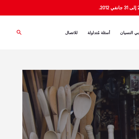
البحث
بي النسيان
أسئلة مُتداولة
للاتصال