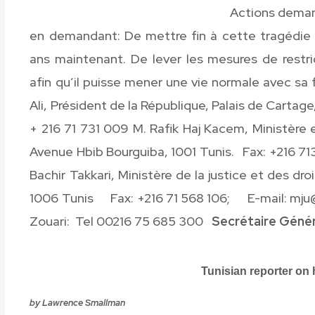
Actions demandées: D’écrire 
en demandant: De mettre fin à cette tragédie 
ans maintenant. De lever les mesures de restri
afin qu’il puisse mener une vie normale avec sa
Ali, Président de la République, Palais de Carta
+ 216 71 731 009 M. Rafik Haj Kacem, Ministère 
Avenue Hbib Bourguiba, 1001 Tunis. Fax: +216 7
Bachir Takkari, Ministère de la justice et des d
1006 Tunis Fax: +216 71 568 106; E-mail: mju
Zouari: Tel 00216 75 685 300
Secrétaire Génér
Tunisian reporter on 
by Lawrence Smallman