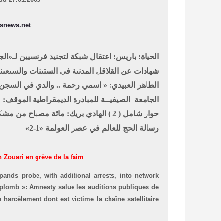
snews.net
الحياة: باريس: اعتقال شبكة لتجنيد فرنسيين لـ«ال
شهادات عن القلاقل المدنية في الستينات والسبعين
الطاهر العبيدي: « اسمي رحمة .. والدي في السج
الجامعة الصيفيــة للمبادرة الديمقراطية
الموقف: »
حوار شامل ( 2 )
الهادي بريك: مائة مصباح من مشكا
رسالة الحج للعالم في عصر العولمة «1-2»
h Zouari en grève de la faim
ands probe, with additional arrests, into network
plomb »: Amnesty salue les auditions publiques de
harcèlement dont est victime la chaîne satellitaire