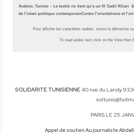
Arabies:
Tunisie –
Le textile ne tient qu’a un fil
Sadri Khiari 
de l’islam politique contemporainContre l’orientalisme et l’or
Pour afficher les caractères
arabes
suivre la démarche su
To read
arabic
text click on the
View
then
E
SOLIDARITE TUNISIENNE
40 rue du Landy 9330
soltunis@hotm
PARIS LE 25 JAN
Appel de soutien Au journaliste Abdal