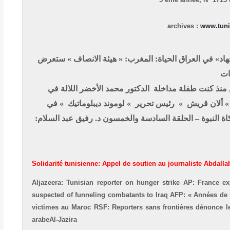
archives :
www.tuni
جهاد» في العراق
الحياة: المغرب: « هيئة الانصاف » ستعرض
ات
ن منذ كنت طفلة
مداخلة الدكتور محمد الأخضر اللالة في
 ألان قريش » رئيس تحرير » لوموند ديبلوماتيك » في
ة النبوة – الحلقة السادسة والخمسون
د. رفيق عبد السلام:
Solidarité tunisienne: Appel de soutien au journaliste Abdalla
Aljazeera: Tunisian reporter on hunger strike
AP: France exp
suspected of funneling combatants to Iraq
AFP: « Années de 
victimes au Maroc
RSF: Reporters sans frontières dénonce le 
arabeAl-Jazira