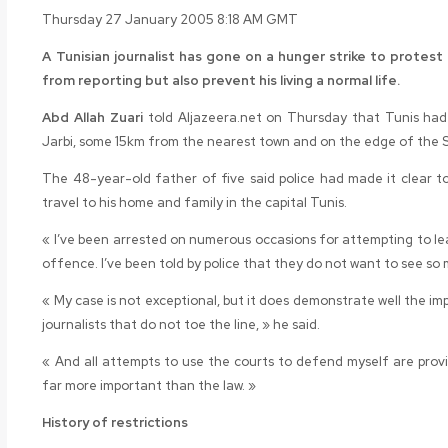
Thursday 27 January 2005 8:18 AM GMT
A Tunisian journalist has gone on a hunger strike to protes
from reporting but also prevent his living a normal life.
Abd Allah Zuari
told Aljazeera.net on Thursday that Tunis had o
Jarbi, some 15km from the nearest town and on the edge of the 
The 48-year-old father of five said police had made it clear t
travel to his home and family in the capital Tunis.
« I’ve been arrested on numerous occasions for attempting to lea
offence. I’ve been told by police that they do not want to see 
« My case is not exceptional, but it does demonstrate well the i
journalists that do not toe the line, » he said.
« And all attempts to use the courts to defend myself are provin
far more important than the law. »
History of restrictions