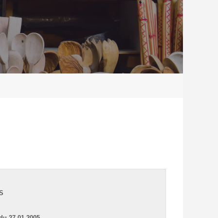
S
 du 27.01.2005