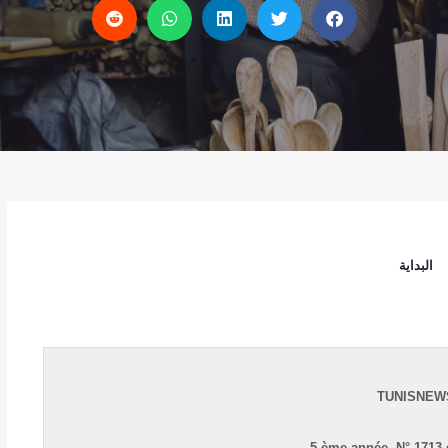
البداية
TUNISNEW
5 ème année,
N
° 1713