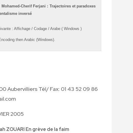
&
Mohamed-Cherif Ferjani
: Trajectoires et paradoxes
ientalisme inversé
ivante
:
Affichage
/
Codage
/
Arabe ( Windows )
ncoding
then
Arabic (Windows).
0 Aubervilliers Tél/ Fax: 01 43 52 09 86
ail.com
VIER 2005
lah ZOUARI En grève de la faim