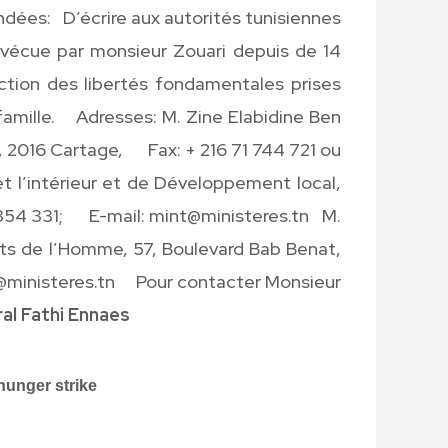
aux autorités tunisiennes
vécue par monsieur Zouari depuis de 14
ction des libertés fondamentales prises
 famille. Adresses: M. Zine Elabidine Ben
ge, 2016 Cartage, Fax: + 216 71 744 721 ou
et l’intérieur et de Développement local,
1354 331; E-mail: mint@ministeres.tn M.
roits de l’Homme, 57, Boulevard Bab Benat,
@ministeres.tn Pour contacter Monsieur
al Fathi Ennaes
hunger strike