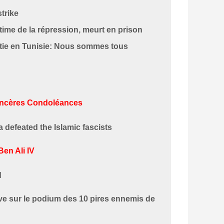
trike
ime de la répression, meurt en prison
atie en Tunisie: Nous sommes tous
Sincères Condoléances
defeated the Islamic fascists
en Ali IV
d
ve sur le podium des 10 pires ennemis de