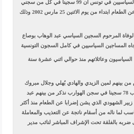
علمت اللجنة الدولية للتضامن مع المساجين السياسيين في تونس أن 99 سجينا في كل من سجني
صفاقس والهوارب دخلوا في إضراب مفتوح عن الطعام ابتداء من يوم الاثنين 25 مارس 2002 وذلك
لوفاة المرحوم السجين السياسي عبد الوهاب بوصاع
جاه المساجين السياسيين في كامل السجون التونسية
 السياسيون وعائلاتهم منذ حوالي اثني عشرة سنة
جن صفاقس من بينهم لمين الزيدي والهادي بُهلي وجلال مبروك
شاركوا في هذه الحركة الاحتجاجية بينما أضرب 78 سجينا في سجن الهوارب نذكر من بينهم عبد
بير الشهودي الذي يشن إضرابا عن الطعام منذ أكثر
اسب لما ناله من أسقام ناتجة عن التعذيب والمعاملة
 ضربه بالفلقة تحت الإشراف المباشر لنائب مدير