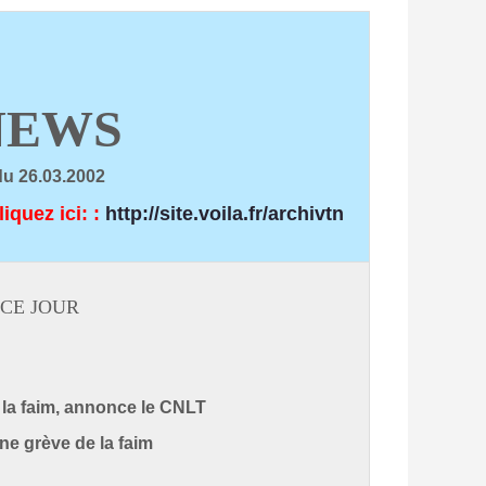
NEWS
du 26.03.2002
liquez ici:
:
http://site.voila.fr/archivtn
CE JOUR:
e la faim, annonce le CNLT
ne grève de la faim