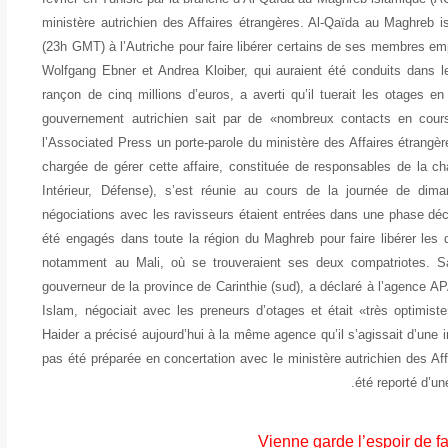
ministère autrichien des Affaires étrangères. Al-Qaïda au Maghreb i
(23h GMT) à l’Autriche pour faire libérer certains de ses membres e
Wolfgang Ebner et Andrea Kloiber, qui auraient été conduits dans l
rançon de cinq millions d’euros, a averti qu’il tuerait les otages en 
gouvernement autrichien sait par de «nombreux contacts en cours»
l’Associated Press un porte-parole du ministère des Affaires étrangèr
chargée de gérer cette affaire, constituée de responsables de la cha
Intérieur, Défense), s’est réunie au cours de la journée de dima
négociations avec les ravisseurs étaient entrées dans une phase déci
été engagés dans toute la région du Maghreb pour faire libérer les 
notamment au Mali, où se trouveraient ses deux compatriotes. Sam
gouverneur de la province de Carinthie (sud), a déclaré à l’agence AP
Islam, négociait avec les preneurs d’otages et était «très optimist
Haider a précisé aujourd’hui à la même agence qu’il s’agissait d’une in
pas été préparée en concertation avec le ministère autrichien des Affa
été reporté d’u
Vienne garde l’espoir de f