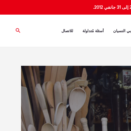
البحث
بي النسيان
أسئلة مُتداولة
للاتصال