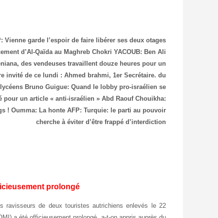
: Vienne garde l’espoir de faire libérer ses deux otages
rcement d’Al-Qaïda au Maghreb
Chokri YACOUB: Ben Ali
niana, des vendeuses travaillent douze heures pour un
e invité de ce lundi : Ahmed brahmi, 1er Secrétaire. du
 lycéens
Bruno Guigue: Quand le lobby pro-israélien se
pour un article « anti-israélien »
Abd Raouf Chouikha:
gs !
Oumma: La honte
AFP: Turquie: le parti au pouvoir
cherche à éviter d’être frappé d’interdiction
ficieusement prolongé
 ravisseurs de deux touristes autrichiens enlevés le 22
QMI) a été officieusement prolongé, a-t-on appris auprès du