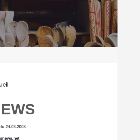
ueil
–
NEWS
du 24.03.2008
snews.net