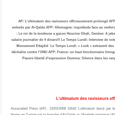
AP: L’ultimatum des ravisseurs officieusement prolongé
AFP
enlevés par Al-Qaïda
AFP: Allemagne: inquiétude face au renfo
: Le roi de la tondeuse a gazon
Houcine Ghali, Genève: A jebe
salaire journalier de 4 dinars!!!
Le Temps Lundi: Interview de notr
Mouvement Ettajdid
Le Temps Lundi: « Look » extraverti des
déchaîne contre l’ONU
AFP: France: un haut fonctionnaire limogé 
Pauvre liberté d’expression
Oumma: Silence dans les ran
L’ultimatum des ravisseurs of
Associated Press (AP) 23/03/2008 15h42 L’ultimatum lancé par les
février en Tunisie par la branche d’Al-Qaïda au Maghreb islamique (A