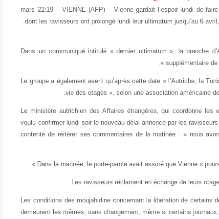
24 mars 22:19 – VIENNE (AFP) – Vienne gardait l’espoir lundi de faire
dont les ravisseurs ont prolongé lundi leur ultimatum jusqu’au 6 avril
Dans un communiqué intitulé « dernier ultimatum », la branche d’
supplémentaire de 
Le groupe a également averti qu’après cette date « l’Autriche, la Tuni
vie des otages », selon une association américaine de 
Le ministère autrichien des Affaires étrangères, qui coordonne les e
voulu confirmer lundi soir le nouveau délai annoncé par les ravisseurs
contenté de réitérer ses commentaires de la matinée : « nous avon
Dans la matinée, le porte-parole avait assuré que Vienne « poursui
Les ravisseurs réclament en échange de leurs otages 
« Les conditions des moujahidine concernant la libération de certains 
demeurent les mêmes, sans changement, même si certains journaux, h