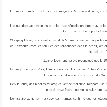
Le groupe semble se référer à une rançon de 5 millions d’euros, que l
Les autorités autrichiennes ont nié toute négociation directe avec le
tentait de les libérer par la fo
Wolfgang Ebner, un conseiller fiscal de 51 ans, et sa compagne Andrea 
de Salzbourg (nord) et habitués des randonnées dans le désert, ont été 
le sud de la 
Leur enlèvement n’a été revendiqué que le 10 
Interrogé lundi par l’AFP, l’émissaire spécial autrichien Anton Pro
« Le calme qui est revenu dans le nord du Mali pe
Depuis jeudi, des rebelles touareg et l’armée malienne, rompant une tr
nord du pays faisant au moins huit morts s
L’émissaire autrichien n’a cependant jamais confirmé que les otage