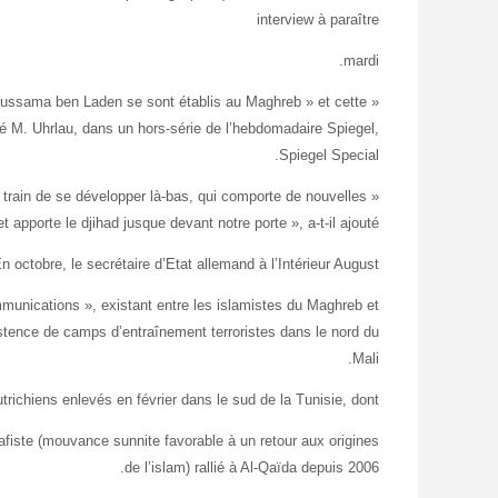
interview à paraître
mardi.
d’Oussama ben Laden se sont établis au Maghreb » et cette
imé M. Uhrlau, dans un hors-série de l’hebdomadaire Spiegel,
Spiegel Special.
 train de se développer là-bas, qui comporte de nouvelles
t apporte le djihad jusque devant notre porte », a-t-il ajouté.
n octobre, le secrétaire d’Etat allemand à l’Intérieur August
munications », existant entre les islamistes du Maghreb et
xistence de camps d’entraînement terroristes dans le nord du
Mali.
trichiens enlevés en février dans le sud de la Tunisie, dont
lafiste (mouvance sunnite favorable à un retour aux origines
de l’islam) rallié à Al-Qaïda depuis 2006.