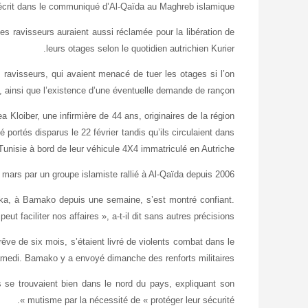
écrit dans le communiqué d’Al-Qaïda au Maghreb islamique.
es ravisseurs auraient aussi réclamée pour la libération de
leurs otages selon le quotidien autrichien Kurier.
s ravisseurs, qui avaient menacé de tuer les otages si l’on
rce, ainsi que l’existence d’une éventuelle demande de rançon.
Kloiber, une infirmière de 44 ans, originaires de la région
portés disparus le 22 février tandis qu’ils circulaient dans
Tunisie à bord de leur véhicule 4X4 immatriculé en Autriche.
mars par un groupe islamiste rallié à Al-Qaïda depuis 2006.
haska, à Bamako depuis une semaine, s’est montré confiant.
ut faciliter nos affaires », a-t-il dit sans autres précisions.
êve de six mois, s’étaient livré de violents combat dans le
amedi. Bamako y a envoyé dimanche des renforts militaires.
s se trouvaient bien dans le nord du pays, expliquant son
mutisme par la nécessité de « protéger leur sécurité ».