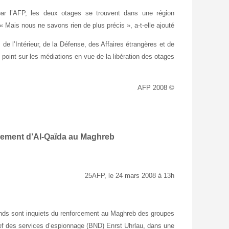
 par l’AFP, les deux otages se trouvent dans une région
. « Mais nous ne savons rien de plus précis », a-t-elle ajouté.
e l’Intérieur, de la Défense, des Affaires étrangères et de
e point sur les médiations en vue de la libération des otages.
© 2008 AFP
cement d’Al-Qaïda au
Maghreb
25
AFP, le 24 mars 2008 à
13
h
nds sont inquiets du renforcement au Maghreb des groupes
chef des services d’espionnage (BND) Enrst Uhrlau, dans une