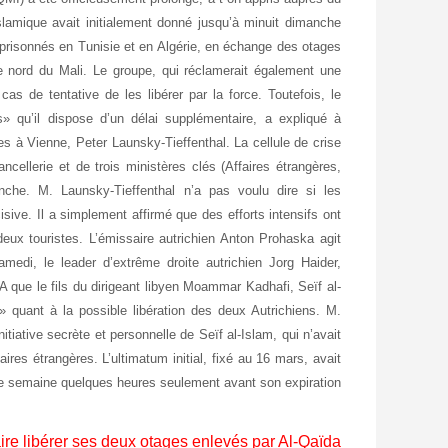
slamique avait initialement donné jusqu’à minuit dimanche
mprisonnés en Tunisie et en Algérie, en échange des otages
e nord du Mali. Le groupe, qui réclamerait également une
cas de tentative de les libérer par la force. Toutefois, le
 qu’il dispose d’un délai supplémentaire, a expliqué à
es à Vienne, Peter Launsky-Tieffenthal. La cellule de crise
ncellerie et de trois ministères clés (Affaires étrangères,
nche. M. Launsky-Tieffenthal n’a pas voulu dire si les
sive. Il a simplement affirmé que des efforts intensifs ont
deux touristes. L’émissaire autrichien Anton Prohaska agit
edi, le leader d’extrême droite autrichien Jorg Haider,
A que le fils du dirigeant libyen Moammar Kadhafi, Seïf al-
e» quant à la possible libération des deux Autrichiens. M.
itiative secrète et personnelle de Seïf al-Islam, qui n’avait
ires étrangères. L’ultimatum initial, fixé au 16 mars, avait
ne semaine quelques heures seulement avant son expiration.
aire libérer ses deux otages enlevés par Al-Qaïda