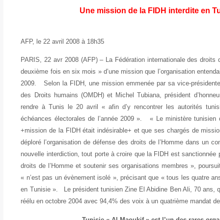
Une mission de la FIDH interdite en T
AFP, le 22 avril 2008 à 18h35
PARIS, 22 avr 2008 (AFP) – La Fédération internationale des droits 
deuxième fois en six mois » d’une mission que l’organisation entenda
2009. Selon la FIDH, une mission emmenée par sa vice-présidente 
des Droits humains (OMDH) et Michel Tubiana, président d’honneur
rendre à Tunis le 20 avril « afin d’y rencontrer les autorités tun
échéances électorales de l’année 2009 ». « Le ministère tunisien de
+mission de la FIDH était indésirable+ et que ses chargés de mission 
déploré l’organisation de défense des droits de l’Homme dans un c
nouvelle interdiction, tout porte à croire que la FIDH est sanctionnée
droits de l’Homme et soutenir ses organisations membres », poursu
« n’est pas un évènement isolé », précisant que « tous les quatre an
en Tunisie ». Le président tunisien Zine El Abidine Ben Ali, 70 ans,
réélu en octobre 2004 avec 94,4% des voix à un quatrième mandat
Tunisie « Al-Maoukif » est l’un des rares or