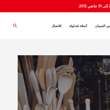
البحث
بي النسيان
أسئلة مُتداولة
للاتصال