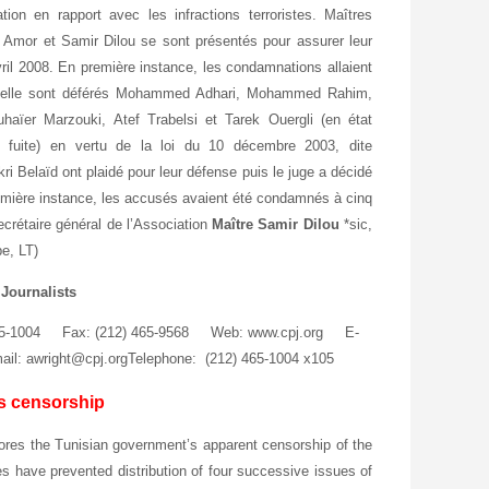
tion en rapport avec les infractions terroristes. Maîtres
 Amor et Samir Dilou se sont présentés pour assurer leur
vril 2008. En première instance, les condamnations allaient
aquelle sont déférés Mohammed Adhari, Mohammed Rahim,
ïer Marzouki, Atef Trabelsi et Tarek Ouergli (en état
n fuite) en vertu de la loi du 10 décembre 2003, dite
i Belaïd ont plaidé pour leur défense puis le juge a décidé
remière instance, les accusés avaient été condamnés à cinq
crétaire général de l’Association
Maître Samir Dilou
*sic,
be, LT)
Journalists
465‑1004 Fax: (212) 465‑9568 Web: www.cpj.org E-
ail: awright@cpj.orgTelephone: (212) 465-1004 x105
s censorship
ores the Tunisian government’s apparent censorship of the
es have prevented distribution of four successive issues of