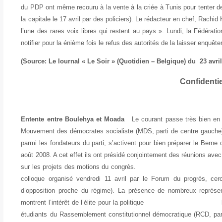
du PDP ont même recouru à la vente à la criée à Tunis pour tenter d
la capitale le 17 avril par des policiers). Le rédacteur en chef, Rach
l’une des rares voix libres qui restent au pays ». Lundi, la Fédérati
notifier pour la énième fois le refus des autorités de la laisser enquêt
(Source: Le lournal « Le Soir » (Quotidien – Belgique) du 23 avril
Confidenti
Entente entre Boulehya et Moada
Le courant passe très bien en ce
Mouvement des démocrates socialiste (MDS, parti de centre gauche
parmi les fondateurs du parti, s’activent pour bien préparer le Bern
août 2008. A cet effet ils ont présidé conjointement des réunions avec
sur les projets des motions du congrès
colloque organisé vendredi 11 avril par le Forum du progrès, cercl
d’opposition proche du régime). La présence de nombreux représent
montrent l’intérêt de l’élite pour la politique
étudiants du Rassemblement constitutionnel démocratique (RCD, part