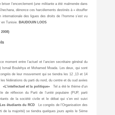
e briser l’encerclement (une militante a été malmenée dans
id Khechana, dénonce ces harcèlements destinés à « étouffer
on internationale des ligues des droits de l’homme s’est vu
er en Tunisie.
BAUDOUIN LOOS
 2008)
els
 moment entre l’actuel et l’ancien secrétaire général du
) Ismail Boulehya et Mohamed Moada. Les deux, qui sont
e congrès de leur mouvement qui se tiendra les 12 ,13 et 14
 les fédérations du parti du nord, du centre et du sud axées
.
«L’intellectuel et la politique»
Tel a été le thème d’un
e de réflexion du Parti de l’unité populaire (PUP, parti
ants de la société civile et le débat qui s’en est suivi
Les étudiants du RCD
Le congrès de l’Organisation des
i de la majorité) se tiendra quelques jours après le Sème