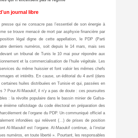
un journal libre
e presse qui ne consacre pas l’essentiel de son énergie à
 régime se trouve menacé de mort par asphyxie financière par
position légal digne de cette appellation, le PDP (Parti
atre derniers numéros, soit depuis le 14 mars, mais ses
 devant un tribunal de Tunis le 10 mai pour répondre aux
ionnement et la commercialisation de l’huile végétale. Les
s services du même huissier et font valoir les mêmes chefs
mmages et intérêts. En cause, un éditorial du 4 avril (dans
 certaines huiles distribuées en Tunisie et qui, passées en
es ? Pour Al-Maoukif, il n’y a pas de doute : ces poursuites
sibles : la révolte populaire dans le bassin minier de Gafsa-
e énième rafistolage du code électoral en préparation des
ut harcèlement de l’organe du PDP. Un communiqué officiel a
alement infondées qui relèvent (…) de prises de position
t Al-Maoukif est l’organe. Al-Maoukif continue, à l’instar
 ses numéros, en toute liberté ». Pourtant, les responsables