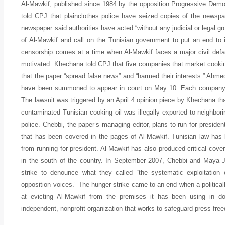
Al-Mawkif, published since 1984 by the opposition Progressive Demo
told CPJ that plainclothes police have seized copies of the newspa
newspaper said authorities have acted “without any judicial or legal
of Al-Mawkif and call on the Tunisian government to put an end to 
censorship comes at a time when Al-Mawkif faces a major civil defam
motivated. Khechana told CPJ that five companies that market cooking 
that the paper “spread false news” and “harmed their interests.” Ahm
have been summoned to appear in court on May 10. Each company 
The lawsuit was triggered by an April 4 opinion piece by Khechana that 
contaminated Tunisian cooking oil was illegally exported to neighbor
police. Chebbi, the paper’s managing editor, plans to run for presid
that has been covered in the pages of Al-Mawkif. Tunisian law has bee
from running for president. Al-Mawkif has also produced critical cove
in the south of the country. In September 2007, Chebbi and Maya Jr
strike to denounce what they called “the systematic exploitation 
opposition voices.” The hunger strike came to an end when a politic
at evicting Al-Mawkif from the premises it has been using in
independent, nonprofit organization that works to safeguard press fre