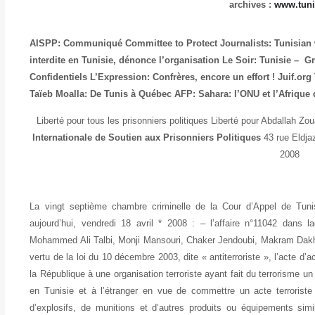
archives :
www.tuni
AISPP: Communiqué
Committee to Protect Journalists: Tunisian
interdite en Tunisie, dénonce l’organisation
Le Soir: Tunisie – G
Confidentiels
L’Expression: Confrères, encore un effort !
Juif.org 
Taïeb Moalla: De Tunis à Québec
AFP: Sahara: l’ONU et l’Afrique
Liberté pour tous les prisonniers politiques Liberté pour Abdallah Zou
Internationale de Soutien aux Prisonniers Politiques
43 rue Eldjaz
2008
La vingt septième chambre criminelle de la Cour d’Appel de Tun
aujourd’hui, vendredi 18 avril * 2008 : – l’affaire n°11042 dans 
Mohammed Ali Talbi, Monji Mansouri, Chaker Jendoubi, Makram Dak
vertu de la loi du 10 décembre 2003, dite « antiterroriste », l’acte d’
la République à une organisation terroriste ayant fait du terrorisme un
en Tunisie et à l’étranger en vue de commettre un acte terroriste s
d’explosifs, de munitions et d’autres produits ou équipements simi