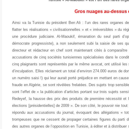
Gros nuages au-dessus d’
Ainsi va la Tunisie du président Ben Ali : l’un des rares organes d
flatter les réalisations « civilisationnelles » et « irréversibles » du
une procédure judiciaire. Al-Maoukif, émanation du seul parti d’op
démocrate progressiste), a non seulement subi la saisie de ses qu
directeur et rédacteur en chef sont maintenant cités à comparaître
accusations de cinq sociétés tunisiennes spécialisées dans le condit
cinq plaignants sont représentés par le même avocat, ont utilisé le
d’inculpation. Elles réclament un total d’environ 274.000 euros de do
un numéro saisi !) qui leur aurait porté préjudice en mettant en cause
fraude en Algérie, se sont révélées frelatées. Des sujets trop sensibl
sont l’effet de « la publication d’articles portant sur trois sujets sen
Redeyef, la hausse des prix des produits de première nécessité et l
élections [présidentielles] de 2009 ». De son côté, le pouvoir nie to
répondu aux accusations du journal, évoquant des allégations « tot
trompeuses que ne cessent de propager certaines figures du parti don
des autres organes de l’opposition en Tunisie, à éditer et à distribuer