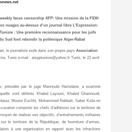
snews.net
 weekly faces censorship
AFP: Une mission de la FIDH
ros nuages au-dessus d’un journal libre
L’Expression:
Tunisie : Une première reconnaissance pour les juifs
 du Sud font rebondir la polémique Alger-Rabat
ari, le journaliste exilé dans son propre pays
Association
ira, Tunis e-mail : aispptunisie@yahoo.fr Tunis, le 22 avril
is, présidée par le juge Mannoubi Hamidane, a examiné
laquelle sont déférés Khaled Layouni, Khaled Ghannoudi,
hlaoui, Mounir Euchhi, Mohammed Rabbah, Saber Ksila en
accusation comporte les chefs d’adhésion sur le territoire de
 moyen de réaliser ses objectifs, d’entraînements militaires
ur le territoire de la République, de fourniture d’armes,
laires à une organisation en rapport avec les infractions