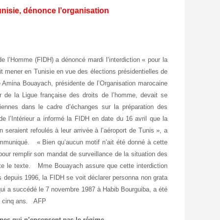
unisie, dénonce l’organisation
de l’Homme (FIDH) a dénoncé mardi l’interdiction « pour la
it mener en Tunisie en vue des élections présidentielles de
Amina Bouayach, présidente de l’Organisation marocaine
 de la Ligue française des droits de l’homme, devait se
isiennes dans le cadre d’échanges sur la préparation des
 l’Intérieur a informé la FIDH en date du 16 avril que la
seraient refoulés à leur arrivée à l’aéroport de Tunis », a
ommuniqué. « Bien qu’aucun motif n’ait été donné à cette
 pour remplir son mandat de surveillance de la situation des
ite le texte. Mme Bouayach assure que cette interdiction
s depuis 1996, la FIDH se voit déclarer personna non grata
 qui a succédé le 7 novembre 1987 à Habib Bourguiba, a été
 de cinq ans. AFP
ganes qui n’encensent pas le régime