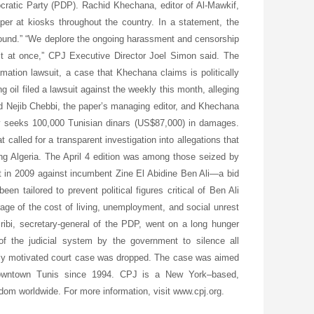
cratic Party (PDP). Rachid Khechana, editor of Al-Mawkif,
per at kiosks throughout the country. In a statement, the
 ground.” “We deplore the ongoing harassment and censorship
it at once,” CPJ Executive Director Joel Simon said. The
ation lawsuit, a case that Khechana claims is politically
oil filed a lawsuit against the weekly this month, alleging
ed Nejib Chebbi, the paper’s managing editor, and Khechana
seeks 100,000 Tunisian dinars (US$87,000) in damages.
called for a transparent investigation into allegations that
ing Algeria. The April 4 edition was among those seized by
ent in 2009 against incumbent Zine El Abidine Ben Ali—a bid
n tailored to prevent political figures critical of Ben Ali
rage of the cost of living, unemployment, and social unrest
ibi, secretary-general of the PDP, went on a long hunger
of the judicial system by the government to silence all
ally motivated court case was dropped. The case was aimed
 downtown Tunis since 1994. CPJ is a New York–based,
edom worldwide. For more information, visit www.cpj.org.