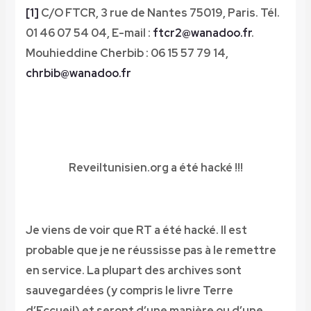
[1]
C/O FTCR, 3 rue de Nantes 75019, Paris. Tél.
01 46 07 54 04, E-mail :
ftcr2@wanadoo.fr
.
Mouhieddine Cherbib : 06 15 57 79 14,
chrbib@wanadoo.fr
Reveiltunisien.org a été hacké !!!
Je viens de voir que RT a été hacké. Il est
probable que je ne réussisse pas à le remettre
en service. La plupart des archives sont
sauvegardées (y compris le livre Terre
d’Eccueil) et seront d’une manière ou d’une