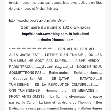
tunisien recourt ne sont pas compatibles avec celles d’un Etat
de droit », conclut Michel Tubiana.
http://www.fidh.org/spip.php?article5457
S
ommaire du
numéro 102 d’Elkhadra
http://elkhadra.over-blog.com/10-index.html
elkhadra@hotmail.com
*********************************** – BEN ALI VS BEN ALI –
ALEA JACTA EST – LETTRE D’EN TUNISIE , OU LES
TUNISIENS NE SONT PAS DUPES… – AISPP HEBDO -
RADIO TRAOULI..امرأتنــا وبنـاء الأنثـى الإنسـ – NOUS NE NOUS
SOUMETTRONS PAS… – Ecrits arabes – Ecrits tunisiens….
– Goodbye Ben Ali ! –
DE QATAR
.. – RATATOUILLE
TUNISIENNE – DE LA REVOLUTION CULTURELLE….. –
ONG TUNISIENNES – Homme libre – US MENACES (. –
FRONT ANTISIONISTE – La flamme olympique ne passe
pas par le Caire – La faim et les droits de l’homme – Ben
Badis, un savant profondément humaniste – Abderrahmen