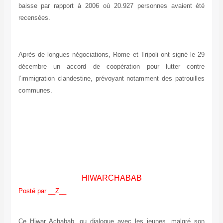
baisse par rapport à 2006 où 20.927 personnes avaient été
recensées.
Après de longues négociations, Rome et Tripoli ont signé le 29
décembre un accord de coopération pour lutter contre
l’immigration clandestine, prévoyant notamment des patrouilles
communes.
HIWARCHABAB
Posté par __Z__
Ce Hiwar Achabab, ou dialogue avec les jeunes, malgré son