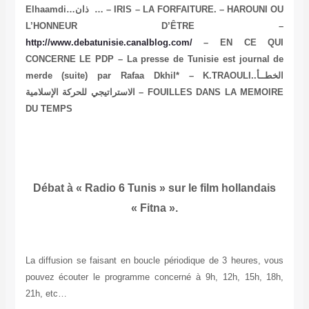
Elhaamdi…ذان … – IRIS – LA FORFAITURE. – HAROUNI OU
L’HONNEUR D’ÊTRE –
http://www.debatunisie.canalblog.com/
– EN CE QUI
CONCERNE LE PDP – La presse de Tunisie est journal de
merde (suite) par Rafaa Dkhil* – K.TRAOULI..الخطــأ
الاستراتيجي للحركة الإسلامية – FOUILLES DANS LA MEMOIRE
DU TEMPS
Débat à « Radio 6 Tunis » sur le film hollandais
« Fitna ».
La diffusion se faisant en boucle périodique de 3 heures, vous
pouvez écouter le programme concerné à 9h, 12h, 15h, 18h,
21h, etc…