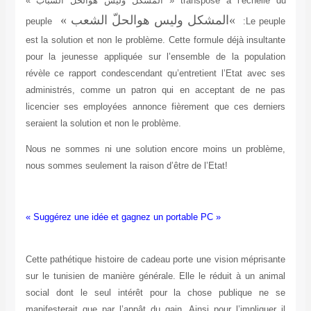
» transposé à l’échelle du
المشكل
وليس
هوالحلّ
الشباب
«
«
المشكل
وليس
هوالحلّ
الشعب
«
peuple
:Le peuple
est la solution et non le problème. Cette formule déjà insultante
pour la jeunesse appliquée sur l’ensemble de la population
révèle ce rapport condescendant qu’entretient l’Etat avec ses
administrés, comme un patron qui en acceptant de ne pas
licencier ses employées annonce fièrement que ces derniers
seraient la solution et non le problème.
Nous ne sommes ni une solution encore moins un problème,
nous sommes seulement la raison d’être de l’Etat!
« Suggérez une idée et gagnez un portable PC »
Cette pathétique histoire de cadeau porte une vision méprisante
sur le tunisien de manière générale. Elle le réduit à un animal
social dont le seul intérêt pour la chose publique ne se
manifesterait que par l’appât du gain. Ainsi pour l’impliquer il