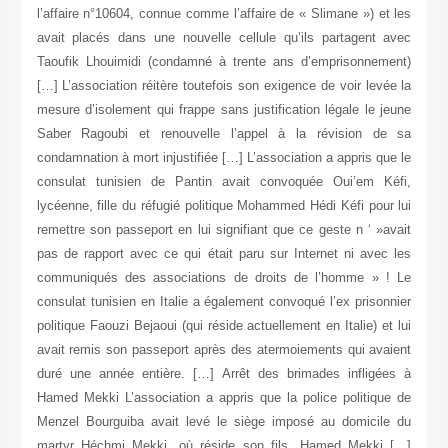
l’affaire n°10604, connue comme l’affaire de « Slimane ») et les
avait placés dans une nouvelle cellule qu’ils partagent avec
Taoufik Lhouimidi (condamné à trente ans d’emprisonnement)
[…] L’association réitère toutefois son exigence de voir levée la
mesure d’isolement qui frappe sans justification légale le jeune
Saber Ragoubi et renouvelle l’appel à la révision de sa
condamnation à mort injustifiée […] L’association a appris que le
consulat tunisien de Pantin avait convoquée Oui’em Kéfi,
lycéenne, fille du réfugié politique Mohammed Hédi Kéfi pour lui
remettre son passeport en lui signifiant que ce geste n ‘ »avait
pas de rapport avec ce qui était paru sur Internet ni avec les
communiqués des associations de droits de l’homme » ! Le
consulat tunisien en Italie a également convoqué l’ex prisonnier
politique Faouzi Bejaoui (qui réside actuellement en Italie) et lui
avait remis son passeport après des atermoiements qui avaient
duré une année entière. […] Arrêt des brimades infligées à
Hamed Mekki L’association a appris que la police politique de
Menzel Bourguiba avait levé le siège imposé au domicile du
martyr Héchmi Mekki, où réside son fils, Hamed Mekki […]