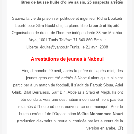
litres de fausse huile d’olive saisis, 25 suspects arrêtés
Sauvez la vie du prisonnier politique et ingénieur Ridha Boukadi
Liberté pour Slim Boukhdhir, la plume libre
Liberté et Equité
Organisation de droits de l’homme indépendante 33 rue Mokhtar
Atya, 1001 Tunis Tel/fax: 71 340 860 Email :
Liberte_équite@yahoo.fr Tunis, le 21 avril 2008
Arrestations de jeunes à Nabeul
Hier, dimanche 20 avril, après la prière de l’après midi, des
jeunes gens ont été arrêtés à Nabeul alors qu’ils allaient
participer à un match de football, il s’agit de Farouk Sioua, Adel
Ghrib, Bilal Berraïess, Saïf Biri, Abdelaziz Sfaxi et Mejdi. Ils ont
été conduits vers une destination inconnue et n’ont pas été
relâchés à l’heure où nous écrivons ce communiqué. Pour le
bureau exécutif de l’Organisation
Maître Mohammed Nouri
(traduction d’extraits ni revue ni corrigée par les auteurs de la
version en arabe, LT)