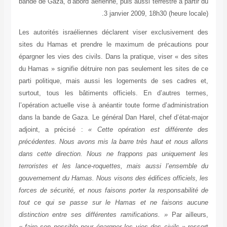
bande de Gaza, d’abord aérienne, puis aussi terrestre à partir du
3 janvier 2009, 18h30 (heure locale).
Les autorités israéliennes déclarent viser exclusivement des
sites du Hamas et prendre le maximum de précautions pour
épargner les vies des civils. Dans la pratique, viser « des sites
du Hamas » signifie détruire non pas seulement les sites de ce
parti politique, mais aussi les logements de ses cadres et,
surtout, tous les bâtiments officiels. En d’autres termes,
l’opération actuelle vise à anéantir toute forme d’administration
dans la bande de Gaza. Le général Dan Harel, chef d’état-major
adjoint, a précisé :
« Cette opération est différente des
précédentes. Nous avons mis la barre très haut et nous allons
dans cette direction. Nous ne frappons pas uniquement les
terroristes et les lance-roquettes, mais aussi l’ensemble du
gouvernement du Hamas. Nous visons des édifices officiels, les
forces de sécurité, et nous faisons porter la responsabilité de
tout ce qui se passe sur le Hamas et ne faisons aucune
distinction entre ses différentes ramifications. »
Par ailleurs,
« faire son possible pour épargner les vies des civils »
ressort