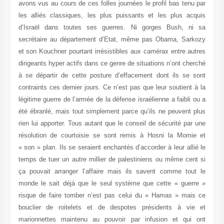
avons vus au cours de ces folles journées le profil bas tenu par
les alliés classiques, les plus puissants et les plus acquis
d’Israël dans toutes ses guerres. Ni gorges Bush, ni sa
secrétaire au département d’Etat, même pas Obama, Sarkozy
et son Kouchner pourtant irrésistibles aux camérax entre autres
dirigeants hyper actifs dans ce genre de situations n’ont cherché
à se départir de cette posture d’effacement dont ils se sont
contraints ces dernier jours. Ce n’est pas que leur soutient à la
légitime guerre de l’armée de la défense israélienne a faibli ou a
été ébranlé, mais tout simplement parce qu’ils ne peuvent plus
rien lui apporter. Tous autant que le conseil de sécurité par une
résolution de courtoisie se sont remis à Hosni la Momie et
« son » plan. Ils se seraient enchantés d’accorder à leur allié le
temps de tuer un autre millier de palestiniens ou même cent si
ça pouvait arranger l’affaire mais ils savent comme tout le
monde le sait déjà que le seul système que cette « guerre »
risque de faire tomber n’est pas celui du « Hamas » mais ce
bouclier de roitelets et de despotes présidents à vie et
marionnettes maintenu au pouvoir par infusion et qui ont