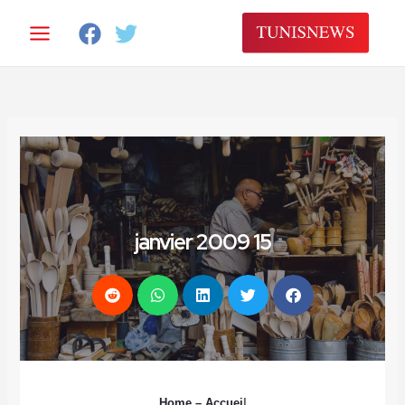
خطي
لى
لمحتوى
15 janvier 2009
Home
– Accuei
l