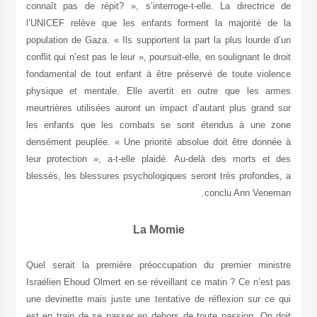
connaît pas de répit? », s’interroge-t-elle. La directrice de
l’UNICEF relève que les enfants forment la majorité de la
population de Gaza. « Ils supportent la part la plus lourde d’un
conflit qui n’est pas le leur », poursuit-elle, en soulignant le droit
fondamental de tout enfant à être préservé de toute violence
physique et mentale. Elle avertit en outre que les armes
meurtrières utilisées auront un impact d’autant plus grand sur
les enfants que les combats se sont étendus à une zone
densément peuplée. « Une priorité absolue doit être donnée à
leur protection », a-t-elle plaidé. Au-delà des morts et des
blessés, les blessures psychologiques seront très profondes, a
conclu Ann Veneman.
La Momie
Quel serait la première préoccupation du premier ministre
Israélien Ehoud Olmert en se réveillant ce matin ? Ce n’est pas
une devinette mais juste une tentative de réflexion sur ce qui
est en train de se passer en dehors de toute passion. On doit